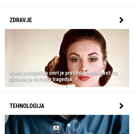
ZDRAVJE
Njena prezgodnja smrt je pretresla modni svet: za
slavo se je skrivala tragedija
TEHNOLOGIJA