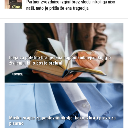
Partner zvezdnice izginil brez sledu: nikoli ga niso
našli, nato je prišla še ena tragedija
Ideja za poletno branje: Ena najpomembnejših knjig o
življenju, ki jo boste prebrali
NOVICE
Moške srajce za poslovno okolje: kako izbrati pravo za
pisarno