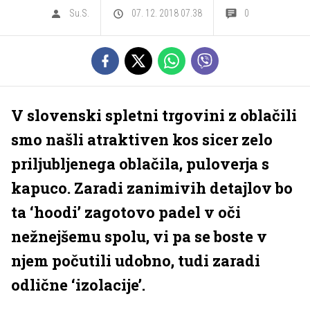
Su.S.
07. 12. 2018 07.38
0
V slovenski spletni trgovini z oblačili
smo našli atraktiven kos sicer zelo
priljubljenega oblačila, puloverja s
kapuco. Zaradi zanimivih detajlov bo
ta ‘hoodi’ zagotovo padel v oči
nežnejšemu spolu, vi pa se boste v
njem počutili udobno, tudi zaradi
odlične ‘izolacije’.