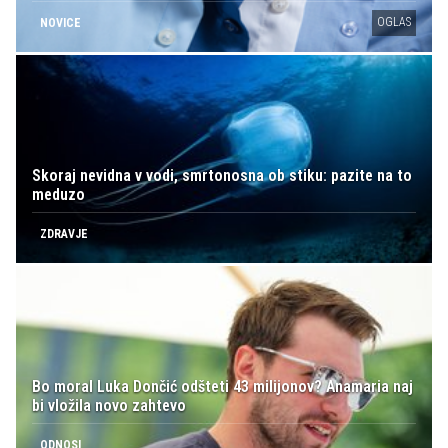
OGLAS
NOVICE
Skoraj nevidna v vodi, smrtonosna ob stiku: pazite na to
meduzo
ZDRAVJE
Bo moral Luka Dončić odšteti 43 milijonov? Anamaria naj
bi vložila novo zahtevo
ODNOSI