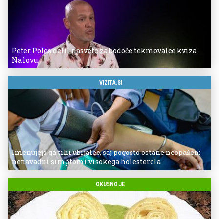
Peter Poles delil nasvete za bodoče tekmovalce kviza
Na lovu
VIZITA.SI
Imenujejo ga tihi ubijalec, saj pogosto ostane neopažen:
nenavadni simptomi visokega holesterola
OKUSNO.JE