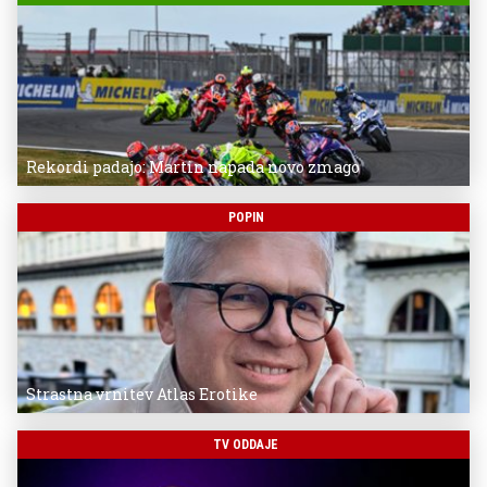
Rekordi padajo: Martin napada novo zmago
POPIN
Strastna vrnitev Atlas Erotike
TV ODDAJE