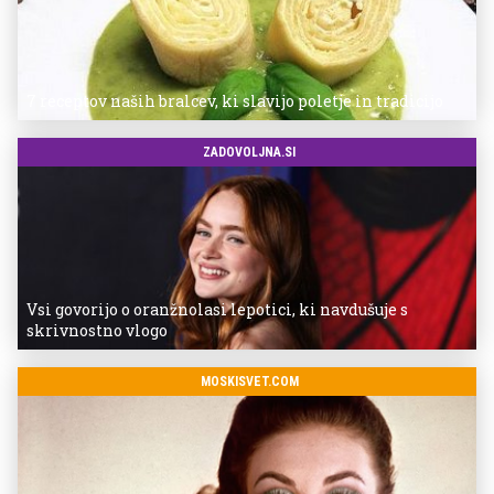
7 receptov naših bralcev, ki slavijo poletje in tradicijo
ZADOVOLJNA.SI
Vsi govorijo o oranžnolasi lepotici, ki navdušuje s
skrivnostno vlogo
MOSKISVET.COM