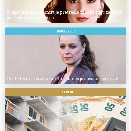
Njena prezgodnja smrt je pretresla modni svet: za slavo
se je skrivala tragedija
BIBALEZE.SI
Pri 14 letih je živela na ulici, danes jo občuduje ves svet
CEKIN.SI