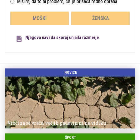
Mislim, da to ni problem, če je brisača redno oprana
MOŠKI
ŽENSKA
Njegova navada skoraj uničila razmerje
NOVICE
Vročina se vrača, večjih padavin ni na vidiku
ŠPORT