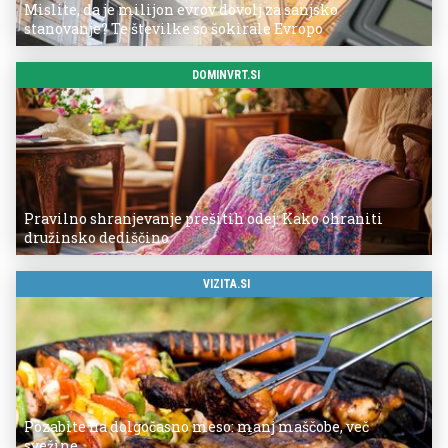
Mislite, da je milijon evrov dovolj za sanjsko
stanovanje? Te številke so šokirale Evropo
DOMINVRT.SI
Pravilno shranjevanje prešitih odej: Kako ohraniti
družinsko dediščino
VIZITA.SI
Pozabite na dolgočasno meso: manj maščobe, več
svežine