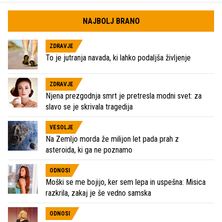
NAJBOLJ BRANO
ZDRAVJE
To je jutranja navada, ki lahko podaljša življenje
ZDRAVJE
Njena prezgodnja smrt je pretresla modni svet: za
slavo se je skrivala tragedija
VESOLJE
Na Zemljo morda že milijon let pada prah z
asteroida, ki ga ne poznamo
ODNOSI
Moški se me bojijo, ker sem lepa in uspešna: Misica
razkrila, zakaj je še vedno samska
ODNOSI