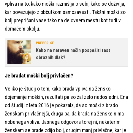
vpliva na to, kako moški razmišlja o sebi, kako se doživlja,
kar povezujejo z občutkom samozavesti. Takšni moški so
bolj prepričani vase tako na delovnem mestu kot tudi v
domačem okolju.
PREBERI ŠE
Kako na naraven način pospešiti rast
obraznih dlak?
Je bradat moški bolj privlačen?
Veliko je študij o tem, kako brada vpliva na žensko
dojemanje moških, rezultati pa so žal zelo nedosledni. Ena
od študij iz leta 2016 je pokazala, da so moški z brado
ženskam privlačnejši, druga pa, da brada na ženske nima
nobenega vpliva. Jasnega odgovora torej ni, nekaterim
ženskam se brade zdijo bolj, drugim manj privlačne, kar je