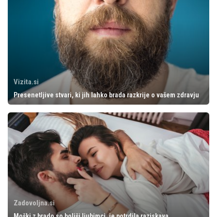
Vizita.si
Presenetljive stvari, ki jih lahko brada razkrije o vašem zdravju
Zadovoljna.si
Moški z brado so boljši ljubimci, je potrdila raziskava