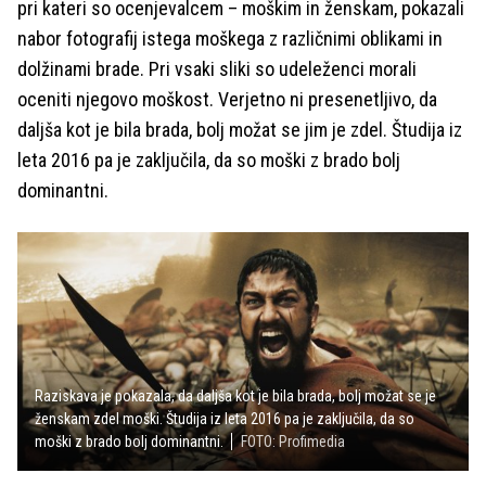
pri kateri so ocenjevalcem – moškim in ženskam, pokazali
nabor fotografij istega moškega z različnimi oblikami in
dolžinami brade. Pri vsaki sliki so udeleženci morali
oceniti njegovo moškost. Verjetno ni presenetljivo, da
daljša kot je bila brada, bolj možat se jim je zdel. Študija iz
leta 2016 pa je zaključila, da so moški z brado bolj
dominantni.
Raziskava je pokazala, da daljša kot je bila brada, bolj možat se je
ženskam zdel moški. Študija iz leta 2016 pa je zaključila, da so
moški z brado bolj dominantni.
FOTO: Profimedia