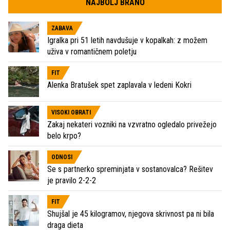
NAJBOLJ BRANO
ZABAVA
Igralka pri 51 letih navdušuje v kopalkah: z možem
uživa v romantičnem poletju
FIT
Alenka Bratušek spet zaplavala v ledeni Kokri
VISOKI OBRATI
Zakaj nekateri vozniki na vzvratno ogledalo privežejo
belo krpo?
ODNOSI
Se s partnerko spreminjata v sostanovalca? Rešitev
je pravilo 2-2-2
FIT
Shujšal je 45 kilogramov, njegova skrivnost pa ni bila
draga dieta