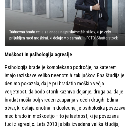
Tridnevna brada velja za enega najprivlačnejših stilov, ki je zelo
priljubljen med moškimi, ki delajo v pisarnah.
FOTO: Shutterstock
Moškost in psihologija agresije
Psihologija brade je kompleksno področje, na katerem
imajo raziskave veliko neenotnih zaključkov. Ena študija je
denimo pokazala, da je pri bradatih moških večja
verjetnost, da bodo storili kaznivo dejanje, druga pa, da je
bradat moški bolj vreden zaupanja v očeh drugih. Edina
stvar, ki ostaja enotna in dosledna, je psihološka povezava
med brado in moškostjo – to je lastnost, ki je povezana
tudi z agresijo. Leta 2013 je bila izvedena velika študija,