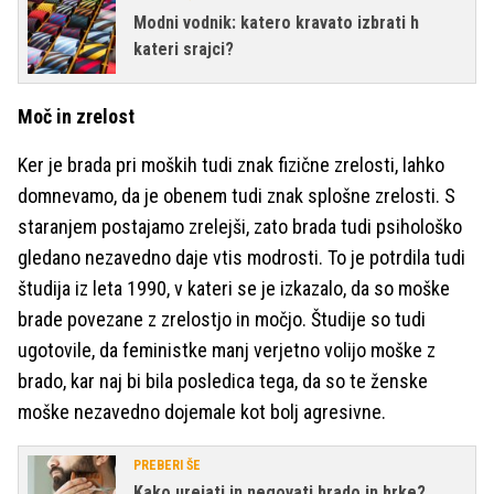
Modni vodnik: katero kravato izbrati h
kateri srajci?
Moč in zrelost
Ker je brada pri moških tudi znak fizične zrelosti, lahko
domnevamo, da je obenem tudi znak splošne zrelosti. S
staranjem postajamo zrelejši, zato brada tudi psihološko
gledano nezavedno daje vtis modrosti. To je potrdila tudi
študija iz leta 1990, v kateri se je izkazalo, da so moške
brade povezane z zrelostjo in močjo. Študije so tudi
ugotovile, da feministke manj verjetno volijo moške z
brado, kar naj bi bila posledica tega, da so te ženske
moške nezavedno dojemale kot bolj agresivne.
PREBERI ŠE
Kako urejati in negovati brado in brke?