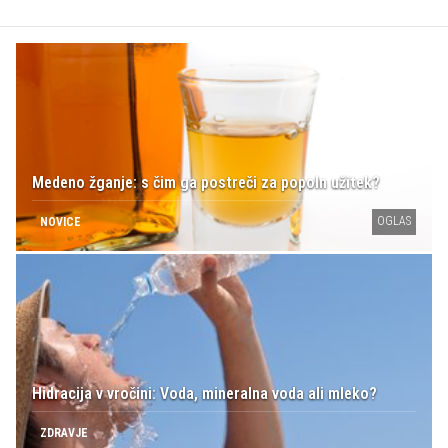
Medeno žganje: s čim ga postreči za popoln užitek?
OGLAS
NOVICE
Hidracija v vročini: Voda, mineralna voda ali mleko?
ZDRAVJE