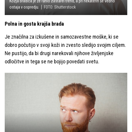
Kozja bradica je že rahlo zastarel trend, a pri nekaterih še vedno
ostaja v ospredju.
FOTO: Shutterstock
Polna in gosta krajša brada
Je značilna za izkušene in samozavestne moške, ki se
dobro počutijo v svoji koži in zvesto sledijo svojim ciljem.
Ne pustijo, da bi drugi narekovali njihove življenjske
odločitve in tega se ne bojijo povedati svetu.