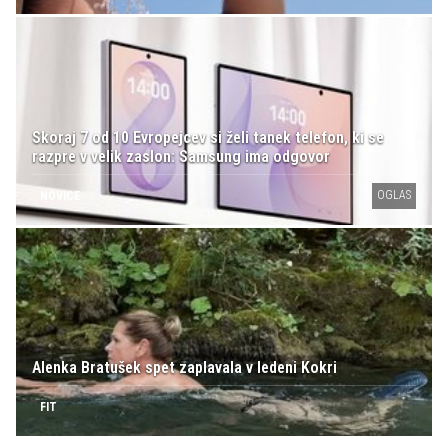
Skoraj 7 od 10 Evropejcev si želi tanek telefon, ki se
razpre v velik zaslon: Samsung ima odgovor
OGLAS
NOVICE
Alenka Bratušek spet zaplavala v ledeni Kokri
FIT