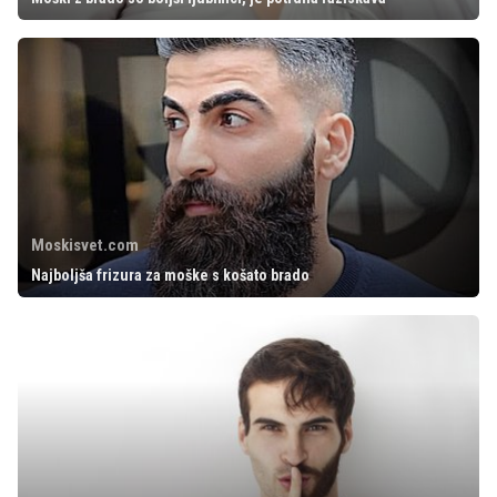
Moskisvet.com
Najboljša frizura za moške s košato brado