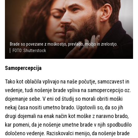
Brade so povezane z moškostjo, prevlado, močjo in zrelostjo.
FOTO: Shutterstock
Samopercepcija
Tako kot oblačila vplivajo na naše počutje, samozavest in
vedenje, tudi nošenje brade vpliva na samopercepcijo oz.
dojemanje sebe. V eni od študij so morali obriti moški
nekaj časa nositi umetno brado. Ugotovili so, da so jih
drugi dojemali na enak način kot moške z naravno brado,
kar pomeni, da je nošenje umetne brade v njih spodbudilo
določeno vedenje. Raziskovalci menijo, da nošenje brade