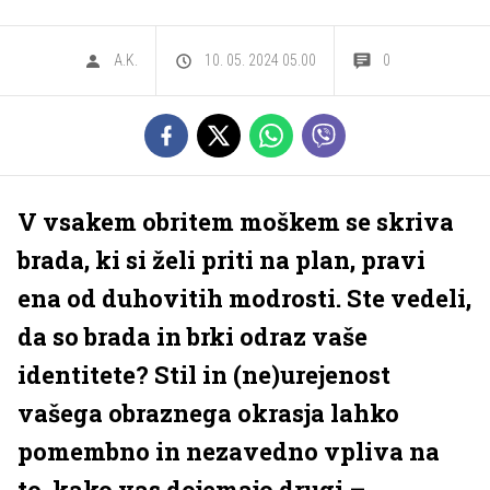
A.K.
10. 05. 2024 05.00
0
V vsakem obritem moškem se skriva
brada, ki si želi priti na plan, pravi
ena od duhovitih modrosti. Ste vedeli,
da so brada in brki odraz vaše
identitete? Stil in (ne)urejenost
vašega obraznega okrasja lahko
pomembno in nezavedno vpliva na
to, kako vas dojemajo drugi –