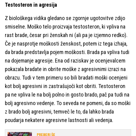
Testosteron in agresija
Z biološkega vidika gledano se zgornje ugotovitve zdijo
smiselne. Moško telo proizvaja testosteron, ki vpliva na
rast brade, česar pri ženskah ni (ali pa je izjemno redko).
Če je nasprotje moškosti ženskost, potem iz tega izhaja,
da brada predstavlja pojem moškosti. Brada pa vpliva tudi
na dojemanje agresije. Ena od raziskav je ocenjevalcem
pokazala bradate in obrite moške z agresivnimi izrazi na
obrazu. Tudi v tem primeru so bili bradati moški ocenjeni
kot bolj agresivni in zastrašujoči kot obriti. Testosteron
pa ne vpliva le na bolj polno in gosto brado, pač pa tudi na
bolj agresivno vedenje. To seveda ne pomeni, da so moški
z brado bolj agresivni, temveč le to, da lahko brada
poudarja nekatere agresivne lastnosti ali vedenja.
PREBERI ŠE