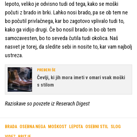
lepoto, veliko je odvisno tudi od tega, kako se moški
počuti z brado in brki. Lahko nosi brado, pa se ob tem ne
bo počutil privlačnega, kar bo zagotovo vplivalo tudi to,
kako ga vidijo drugi. Če bo nosil brado in bo ob tem
samozavesten, bo to seveda čutila tudi okolica. Naš
nasvet je torej, da sledite sebi in nosite to, kar vam najbolj
ustreza.
PREBERI ŠE
Čevlji, ki jih mora imeti v omari vsak moški
s stilom
Raziskave so povzete iz Reserach Digest
BRADA
OSEBNA NEGA
MOŠKOST
LEPOTA
OSEBNI STIL
SLOG
VIDEZ
BRITJE