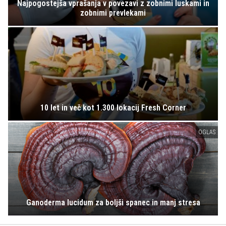
Najpogostejša vprašanja v povezavi z zobnimi luskami in
zobnimi prevlekami
10 let in več kot 1.300 lokacij Fresh Corner
OGLAS
Ganoderma lucidum za boljši spanec in manj stresa