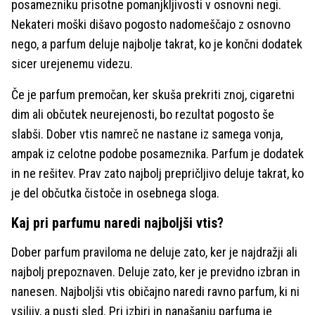
posamezniku prisotne pomanjkljivosti v osnovni negi.
Nekateri moški dišavo pogosto nadomeščajo z osnovno
nego, a parfum deluje najbolje takrat, ko je končni dodatek
sicer urejenemu videzu.
Če je parfum premočan, ker skuša prekriti znoj, cigaretni
dim ali občutek neurejenosti, bo rezultat pogosto še
slabši. Dober vtis namreč ne nastane iz samega vonja,
ampak iz celotne podobe posameznika. Parfum je dodatek
in ne rešitev. Prav zato najbolj prepričljivo deluje takrat, ko
je del občutka čistoče in osebnega sloga.
Kaj pri parfumu naredi najboljši vtis?
Dober parfum praviloma ne deluje zato, ker je najdražji ali
najbolj prepoznaven. Deluje zato, ker je previdno izbran in
nanesen. Najboljši vtis običajno naredi ravno parfum, ki ni
vsiljiv, a pusti sled. Pri izbiri in nanašanju parfuma je