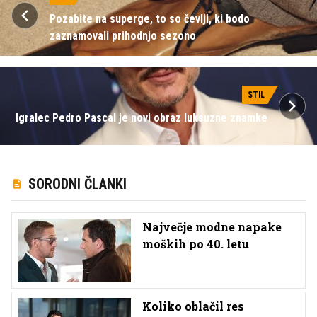
Pozabite na superge, to so čevlji, ki bodo
zaznamovali prihodnjo sezono
STIL
Igralec Pedro Pascal je novi obraz luksuzne znamke
SORODNI ČLANKI
Največje modne napake
moških po 40. letu
Koliko oblačil res