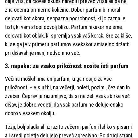
daje vtis, da človek skuša narediti preveč vtisa ali da ne
zna oceniti primerne količine. Dober parfum bi moral
delovati kot skoraj neopazna podrobnost, ki jo zazna le
tisti, ki vam stopi dovolj blizu. Parfum nikakor ne sme
delovati kot oblak, ki spremlja vsak vaš korak. Gre za kliše,
ki se ga je v primeru parfumov vsekakor smiselno držati:
pri dišavah je manj nedvomno več.
3. napaka: za vsako priložnost nosite isti parfum
Večina moških ima en parfum, ki ga nosijo za vse
priložnosti – v službi, na večerji, poleti, pozimi, čez dan in
zvečer. Čeprav je razumljivo, da si ne želi vsak zbirke več
dišav, je dobro vedeti, da vsak parfum ne deluje enako
dobro v vsakem okolju.
Težji, bolj sladki ali izrazito večerni parfumi lahko v pisarni
ali sredi poletja delujejo preveč agresivno. Po drugi strani