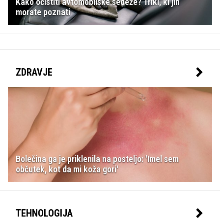
Kako očistiti avtomobilske sedeže? Triki, ki jih
morate poznati
ZDRAVJE
Bolečina ga je priklenila na posteljo: 'Imel sem
občutek, kot da mi koža gori'
TEHNOLOGIJA