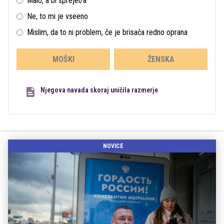
Malo, a bi sprejel/a
Ne, to mi je vseeno
Mislim, da to ni problem, če je brisača redno oprana
MOŠKI
ŽENSKA
Njegova navada skoraj uničila razmerje
NOVICE