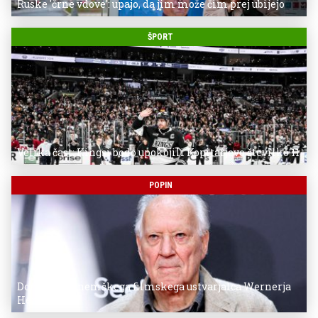
Ruske 'črne vdove': upajo, da jim može čim prej ubijejo
ŠPORT
Velika čast: Kingsi bodo upokojili Kopitarjevo številko 11
POPIN
Donostia za nemškega filmskega ustvarjalca Wernerja
Herzoga