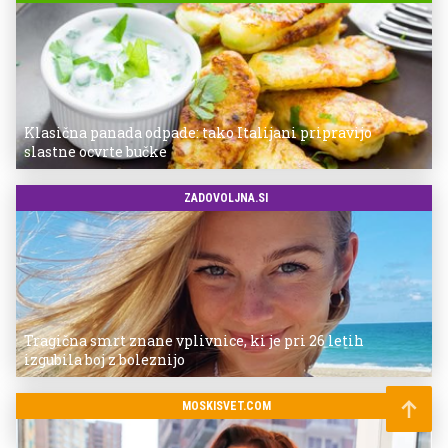
Klasična panada odpade: tako Italijani pripravijo
slastne ocvrte bučke
ZADOVOLJNA.SI
Tragična smrt znane vplivnice, ki je pri 26 letih
izgubila boj z boleznijo
MOSKISVET.COM