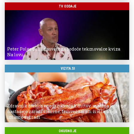
TV ODDAJE
Peter Poles delil nasvete za bodoče tekmovalce kviza
Na lovu
VIZITA.SI
Zdravnik razbija enega največjih mitov: mastna jetra ne
nastanejo zaradi slanine, temveč zaradi živila, ki ga
imamo vsi radi
OKUSNO.JE