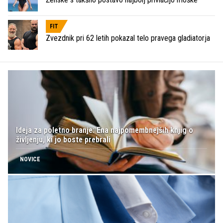
FIT
Zvezdnik pri 62 letih pokazal telo pravega gladiatorja
Ideja za poletno branje: Ena najpomembnejših knjig o
življenju, ki jo boste prebrali
NOVICE