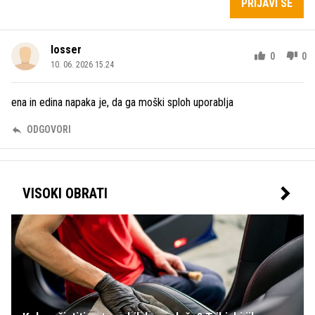
PRIJAVI SE
losser
0
0
10. 06. 2026 15.24
ena in edina napaka je, da ga moški sploh uporablja
ODGOVORI
VISOKI OBRATI