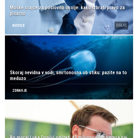
Moške srajce za poslovno okolje: kako izbrati pravo za
pisarno
OGLAS
NOVICE
Skoraj nevidna v vodi, smrtonosna ob stiku: pazite na to
meduzo
ZDRAVJE
Bo moral Luka Dončić odšteti 43 milijonov? Anamaria naj