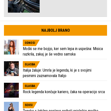
NAJBOLJ BRANO
ODNOSI
Moški se me bojijo, ker sem lepa in uspešna: Misica
razkrila, zakaj je še vedno samska
GLASBA
Italija žaluje: Umrla je legenda, ki je s svojimi
pesmimi zaznamovala Italijo
GLASBA
Rock legenda končuje kariero, čaka na operacijo srca
SEKSI
Ženske s takšno postavo najbolj privlačijo moške