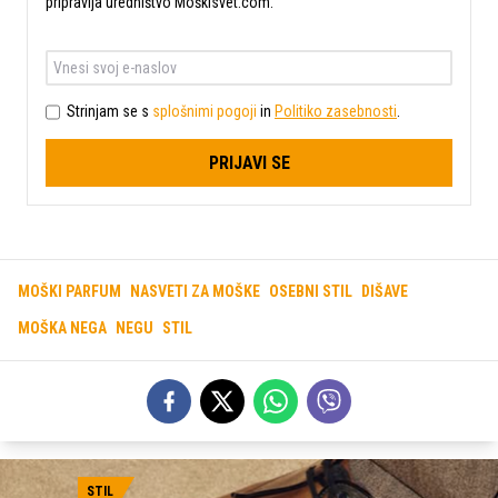
pripravlja uredništvo Moškisvet.com.
Strinjam se s
splošnimi pogoji
in
Politiko zasebnosti
.
PRIJAVI SE
MOŠKI PARFUM
NASVETI ZA MOŠKE
OSEBNI STIL
DIŠAVE
MOŠKA NEGA
NEGU
STIL
STIL