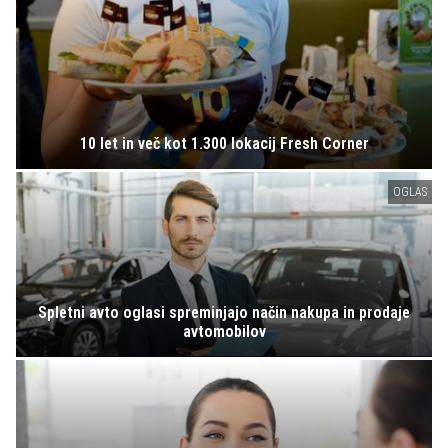
10 let in več kot 1.300 lokacij Fresh Corner
OGLAS
Spletni avto oglasi spreminjajo način nakupa in prodaje
avtomobilov