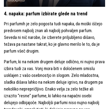
iStockphoto
4. napaka: parfum izbirate glede na trend
Pri parfumih je zelo pogosta tudi napaka, da moški iščejo
predvsem najbolj znan ali najbolj pohvaljen parfum.
Seveda ni nič narobe, če izberete priljubljeno dišavo,
težava pa nastane takrat, ko je glavno merilo le to, da je
parfum všeč drugim.
Parfum, ki na nekom drugem deluje odlično, ni nujno prava
izbira tudi za vas. Vonj mora biti v določenem smislu
usklajen z vašo osebnostjo in slogom. Zelo mladostna,
sladka dišava lahko na nekom deluje igrivo, na drugem pa
nekoliko neprepričljivo. Enako velja za zelo težke ali
izrazito "resne" parfume, ki lahko na napačni osebi
delujejo odbijajoče. Najboljši parfumi niso nujno najbolj