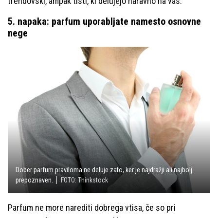
trendovski, ampak tisti, ki delujejo naravno na vas.
5. napaka: parfum uporabljate namesto osnovne
nege
Dober parfum praviloma ne deluje zato, ker je najdražji ali najbolj
prepoznaven.
FOTO: Thinkstock
Parfum ne more narediti dobrega vtisa, če so pri