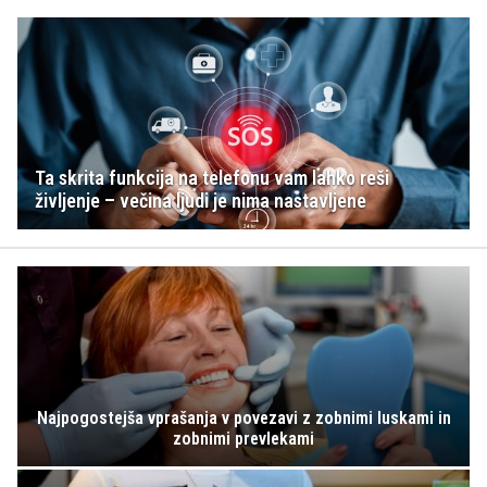
Ta skrita funkcija na telefonu vam lahko reši
življenje – večina ljudi je nima nastavljene
Najpogostejša vprašanja v povezavi z zobnimi luskami in
zobnimi prevlekami