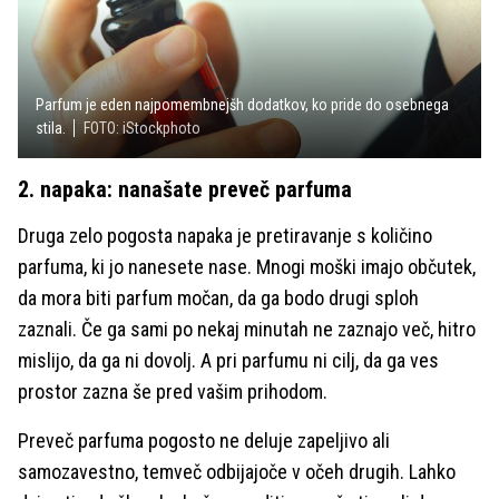
Parfum je eden najpomembnejšh dodatkov, ko pride do osebnega
stila.
FOTO: iStockphoto
2. napaka: nanašate preveč parfuma
Druga zelo pogosta napaka je pretiravanje s količino
parfuma, ki jo nanesete nase. Mnogi moški imajo občutek,
da mora biti parfum močan, da ga bodo drugi sploh
zaznali. Če ga sami po nekaj minutah ne zaznajo več, hitro
mislijo, da ga ni dovolj. A pri parfumu ni cilj, da ga ves
prostor zazna še pred vašim prihodom.
Preveč parfuma pogosto ne deluje zapeljivo ali
samozavestno, temveč odbijajoče v očeh drugih. Lahko