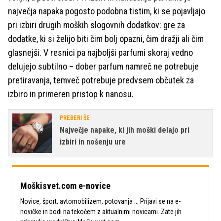
največja napaka pogosto podobna tistim, ki se pojavljajo
pri izbiri drugih moških slogovnih dodatkov: gre za
dodatke, ki si želijo biti čim bolj opazni, čim dražji ali čim
glasnejši. V resnici pa najboljši parfumi skoraj vedno
delujejo subtilno – dober parfum namreč ne potrebuje
pretiravanja, temveč potrebuje predvsem občutek za
izbiro in primeren pristop k nanosu.
PREBERI ŠE
Največje napake, ki jih moški delajo pri
izbiri in nošenju ure
Moškisvet.com e-novice
Novice, šport, avtomobilizem, potovanja ... Prijavi se na e-
novičke in bodi na tekočem z aktualnimi novicami. Zate jih