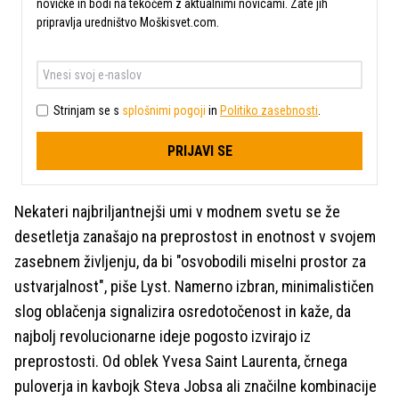
novičke in bodi na tekočem z aktualnimi novicami. Zate jih
pripravlja uredništvo Moškisvet.com.
Strinjam se s
splošnimi pogoji
in
Politiko zasebnosti
.
PRIJAVI SE
Nekateri najbriljantnejši umi v modnem svetu se že
desetletja zanašajo na preprostost in enotnost v svojem
zasebnem življenju, da bi "osvobodili miselni prostor za
ustvarjalnost", piše Lyst. Namerno izbran, minimalističen
slog oblačenja signalizira osredotočenost in kaže, da
najbolj revolucionarne ideje pogosto izvirajo iz
preprostosti. Od oblek Yvesa Saint Laurenta, črnega
puloverja in kavbojk Steva Jobsa ali značilne kombinacije