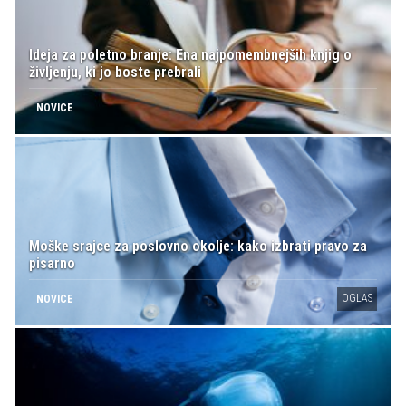
Ideja za poletno branje: Ena najpomembnejših knjig o
življenju, ki jo boste prebrali
NOVICE
Moške srajce za poslovno okolje: kako izbrati pravo za
pisarno
OGLAS
NOVICE