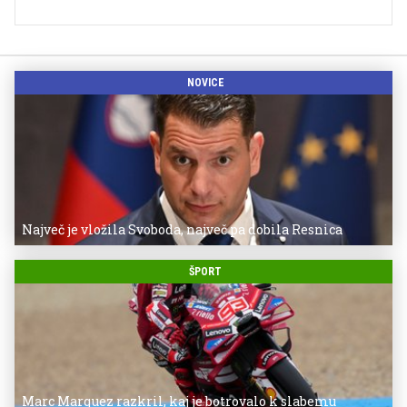
NOVICE
Največ je vložila Svoboda, največ pa dobila Resnica
ŠPORT
Marc Marquez razkril, kaj je botrovalo k slabemu