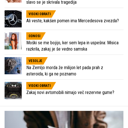
slavo se je skrivala tragedija
VISOKI OBRATI
Ali veste, kakšen pomen ima Mercedesova zvezda?
ODNOSI
Moški se me bojijo, ker sem lepa in uspešna: Misica
razkrila, zakaj je še vedno samska
VESOLJE
Na Zemljo morda že milijon let pada prah z
asteroida, ki ga ne poznamo
VISOKI OBRATI
Zakaj novi avtomobili nimajo več rezervne gume?