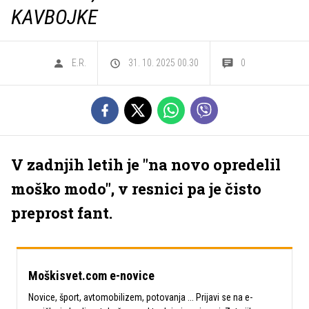
KAVBOJKE
E.R.
31. 10. 2025 00.30
0
V zadnjih letih je "na novo opredelil
moško modo", v resnici pa je čisto
preprost fant.
Moškisvet.com e-novice
Novice, šport, avtomobilizem, potovanja ... Prijavi se na e-