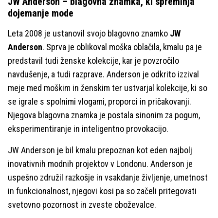
JW Anderson – blagovna znamka, ki spreminja
dojemanje mode
Leta 2008 je ustanovil svojo blagovno znamko
JW
Anderson
. Sprva je oblikoval moška oblačila, kmalu pa je
predstavil tudi ženske kolekcije, kar je povzročilo
navdušenje, a tudi razprave. Anderson je odkrito izzival
meje med moškim in ženskim ter ustvarjal kolekcije, ki so
se igrale s spolnimi vlogami, proporci in pričakovanji.
Njegova blagovna znamka je postala sinonim za pogum,
eksperimentiranje in inteligentno provokacijo.
JW Anderson je bil kmalu prepoznan kot eden najbolj
inovativnih modnih projektov v Londonu. Anderson je
uspešno združil razkošje in vsakdanje življenje, umetnost
in funkcionalnost, njegovi kosi pa so začeli pritegovati
svetovno pozornost in zveste oboževalce.