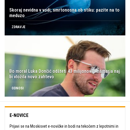
Skoraj nevidna v vodi, smrtonosna ob stiku: pazite na to
meduzo
ZDRAVJE
Bo moral Luka Dončić odšteti 43 milijonov? Anamaria naj
bi vložila novo zahtevo
ODNOSI
E-NOVICE
Prijavi se na Moskisvet e-novičke in bodi na tekočem z lepotnimi in