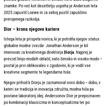
znamke. Po več kot desetletju uspeha je Anderson leta
2025 zapustil Loewe in za seboj pustil zapuščino
prerojenega razkošja.
Dior – krona njegove kariere
Istega leta je prispela novica, ki je potrdila njegov status
globalne modne zvezde: Jonathan Anderson je bil
imenovan za kreativnega direktorja
Diorja
. Najprej je
prevzel linijo moških oblačil, nato žensko in visoko modo –
postal je prvi oblikovalec v zgodovini, ki je vodil vse
kreativne segmente te legendarne hiše.
Njegov prihod k Diorju je zaznamoval novo dobo – dobo, v
kateri se tradicija in inovacija združita, modna hiša pa
postane laboratorij idej. Andersonov Dior je prepoznaven
po kombinaciji klasicizma in konceptualizma ter po