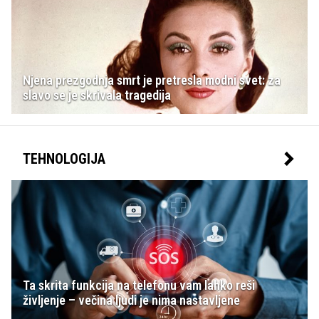
Njena prezgodnja smrt je pretresla modni svet: za
slavo se je skrivala tragedija
TEHNOLOGIJA
Ta skrita funkcija na telefonu vam lahko reši
življenje – večina ljudi je nima nastavljene