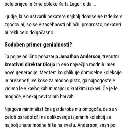
bele srajce in črne obleke Karla Lagerfelda ...
Ljudje, ki so ustvarili nekatere najbolj domiselne izdelke v
zgodovini, so se v zasebnosti oblačili preprosto, nekateri
bi rekli celo dolgočasno.
Sodoben primer genialnosti?
Ta pojav odlično ponazarja
Jonathan Anderson
, trenutni
kreativni direktor Diorja
in eno največjih modnih imen
nove generacije. Medtem ko oblikuje domiselne kolekcije
in presenetljive kose za modno pisto, ga najpogosteje
vidimo le v kavbojkah in majici s kratkimi rokavi. Če je le
mogoče, v nekaj nevtralnih barvah.
Njegova minimalistična garderoba mu omogoča, da se v
celoti osredotoči na oblikovanje izjemnih kolekcij za
najbolj znane modne hiše na svetu. Anderson, znan po