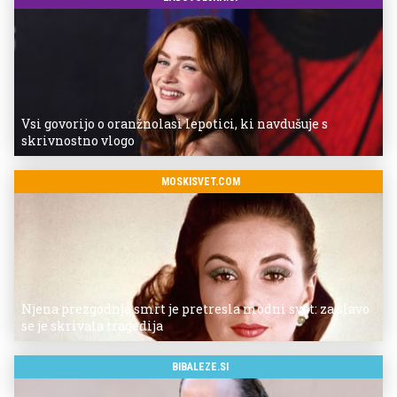
Vsi govorijo o oranžnolasi lepotici, ki navdušuje s
skrivnostno vlogo
MOSKISVET.COM
Njena prezgodnja smrt je pretresla modni svet: za slavo
se je skrivala tragedija
BIBALEZE.SI