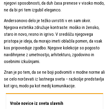
njegovi sposobnosti, da duh časa prenese v visoko modo,
ne da bi pri tem izgubil eleganco.
Andersonovo delo je težko uvrstiti v en sam okvir.
Njegova estetika združuje kontraste: moško in žensko,
staro in novo, resno in igrivo. V središču njegovega
pristopa je ideja, da morajo imeti oblačila pomen, da vsak
kos pripoveduje zgodbo. Njegove kolekcije so pogosto
navdihnjene z umetnostjo, arhitekturo, zgodovino in
osebnimi izkušnjami.
Znan je po tem, da se ne boji podvomiti v modne norme ali
se celo norčevati iz lastnega sveta – razkošje predstavlja
kot igro, modo pa kot medij komunikacije.
Vroče novice iz sveta slavnih