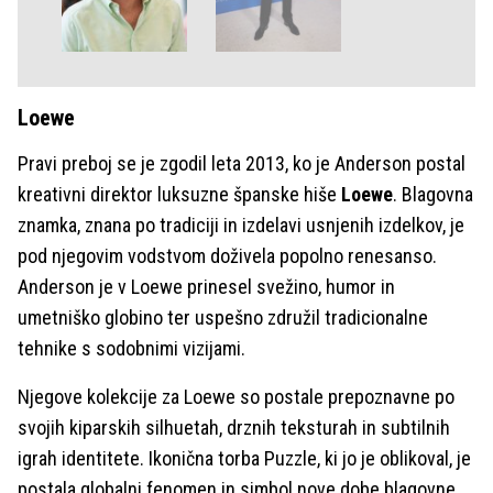
Loewe
Pravi preboj se je zgodil leta 2013, ko je Anderson postal
kreativni direktor luksuzne španske hiše
Loewe
. Blagovna
znamka, znana po tradiciji in izdelavi usnjenih izdelkov, je
pod njegovim vodstvom doživela popolno renesanso.
Anderson je v Loewe prinesel svežino, humor in
umetniško globino ter uspešno združil tradicionalne
tehnike s sodobnimi vizijami.
Njegove kolekcije za Loewe so postale prepoznavne po
svojih kiparskih silhuetah, drznih teksturah in subtilnih
igrah identitete. Ikonična torba Puzzle, ki jo je oblikoval, je
postala globalni fenomen in simbol nove dobe blagovne