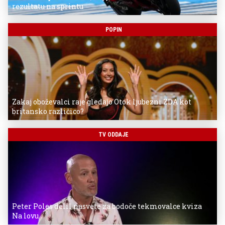
rezultatu na sprintu
POPIN
Zakaj oboževalci raje gledajo Otok ljubezni ZDA kot
britansko različico?
TV ODDAJE
Peter Poles delil nasvete za bodoče tekmovalce kviza
Na lovu