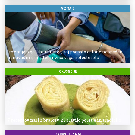
VIZITA.SI
Imenujejo ga tihi ubijalec, saj pogosto ostane neopažen:
nenavadni simptomi visokega holesterola
OKUSNO.JE
7 receptov naših bralcev, ki slavijo poletje in tradicijo
ZADOVOLJNA.SI