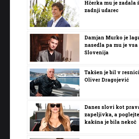
Hčerka mu je zadala 
zadnji udarec
Damjan Murko je laga
nasedla pa mu je vsa
Slovenija
Takšen je bil v resnic
Oliver Dragojević
Danes slovi kot prav
zapeljivka, a poglejte
kakšna je bila nekoč