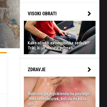
VISOKI OBRATI
Kako očistiti avtomobilske sedeže?
Triki, ki jih morate poznati
ZDRAVJE
Bolečina ga je priklenila na posteljo:
'Imel sem občutek, kot da mi koža
gori'