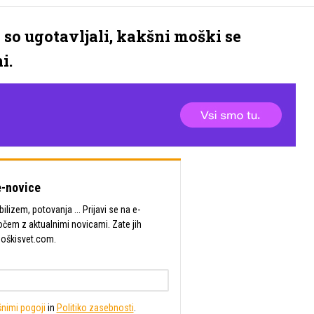
i so ugotavljali, kakšni moški se
i.
-novice
lizem, potovanja ... Prijavi se na e-
očem z aktualnimi novicami. Zate jih
Moškisvet.com.
nimi pogoji
in
Politiko zasebnosti
.