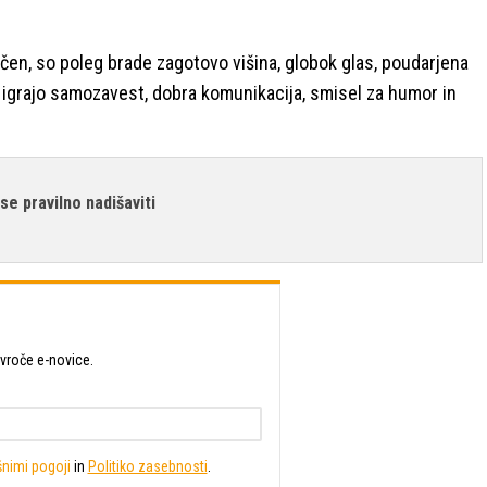
lačen, so poleg brade zagotovo višina, globok glas, poudarjena
o igrajo samozavest, dobra komunikacija, smisel za humor in
se pravilno nadišaviti
 vroče e-novice.
nimi pogoji
in
Politiko zasebnosti
.