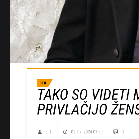
STIL
TAKO SO VIDETI 
PRIVLAČIJO ŽEN
E.R.
02. 07. 2024 01.30
0