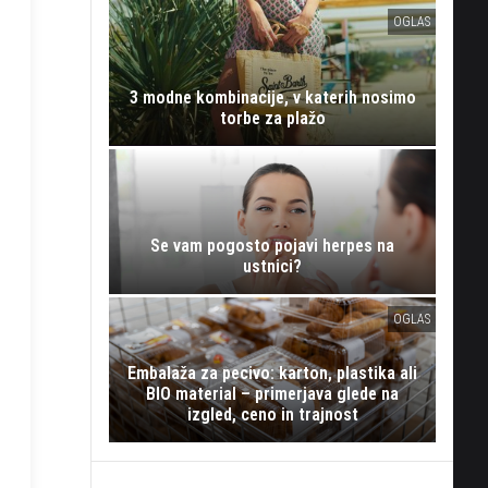
OGLAS
3 modne kombinacije, v katerih nosimo
torbe za plažo
Se vam pogosto pojavi herpes na
ustnici?
OGLAS
Embalaža za pecivo: karton, plastika ali
BIO material – primerjava glede na
izgled, ceno in trajnost