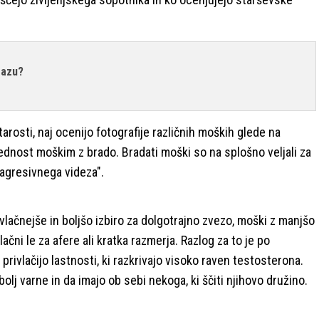
razu?
tarosti, naj ocenijo fotografije različnih moških glede na
prednost moškim z brado. Bradati moški so na splošno veljali za
 agresivnega videza".
lačnejše in boljšo izbiro za dolgotrajno zvezo, moški z manjšo
lačni le za afere ali kratka razmerja. Razlog za to je po
 privlačijo lastnosti, ki razkrivajo visoko raven testosterona.
lj varne in da imajo ob sebi nekoga, ki ščiti njihovo družino.