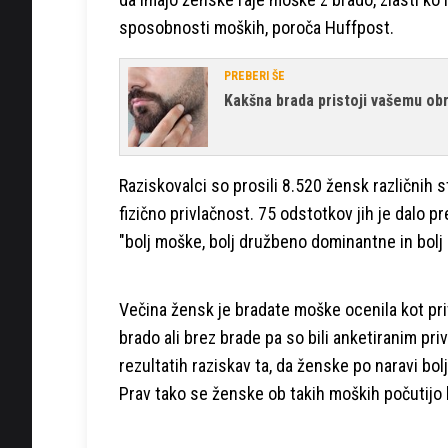
sposobnosti moških, poroča Huffpost.
PREBERI ŠE
Kakšna brada pristoji vašemu ob
Raziskovalci so prosili 8.520 žensk različnih s
fizično privlačnost. 75 odstotkov jih je dalo 
"bolj moške, bolj družbeno dominantne in bolj
Večina žensk je bradate moške ocenila kot priv
brado ali brez brade pa so bili anketiranim priv
rezultatih raziskav ta, da ženske po naravi bolj
Prav tako se ženske ob takih moških počutijo bo