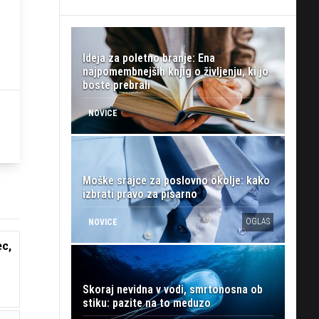
Ideja za poletno branje: Ena
najpomembnejših knjig o življenju, ki jo
boste prebrali
NOVICE
Moške srajce za poslovno okolje: kako
izbrati pravo za pisarno
OGLAS
NOVICE
c,
Skoraj nevidna v vodi, smrtonosna ob
stiku: pazite na to meduzo