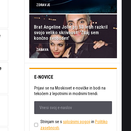
ZDRAVJE
Brat Angeline Jolie pri 53 letih razkril
svojo veliko skrivnost: 'Zdaj sem
e
končno svoboden'
ZABAVA
e
E-NOVICE
Prijavi se na Moskisvet e-novičke in bodi na
tekočem z lepotnimi in modnimi trendi.
Strinjam se s
splošnimi pogoji
in
Politiko
zasebnosti
.