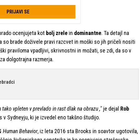
PRIJAVI SE
brado ocenjujeta kot
bolj zrele
in
dominantne
. Ta detajl na
 so brade doživele pravi razcvet in moški so jih pričeli nositi
ški praviloma vpadljivi, skrivnostni in možati, se zdi, da so v
 za dolgotrajna razmerja.
jebradci
n tako vpleten v prevlado in rast dlak na obrazu ,"
je dejal
Rob
 v Sydneyju, ki je izvedel eno takšno študijo.
 & Human Behavior
, iz leta 2016 sta Brooks in soavtor ugotovila,
iščejo življenjskega sopotnika in ko ocenjujejo starševske