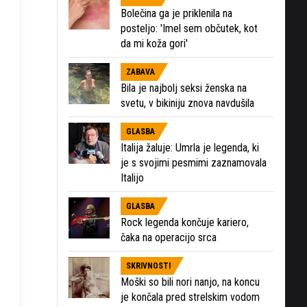
Bolečina ga je priklenila na
posteljo: 'Imel sem občutek, kot
da mi koža gori'
ZABAVA
Bila je najbolj seksi ženska na
svetu, v bikiniju znova navdušila
GLASBA
Italija žaluje: Umrla je legenda, ki
je s svojimi pesmimi zaznamovala
Italijo
GLASBA
Rock legenda končuje kariero,
čaka na operacijo srca
SKRIVNOSTI
Moški so bili nori nanjo, na koncu
je končala pred strelskim vodom