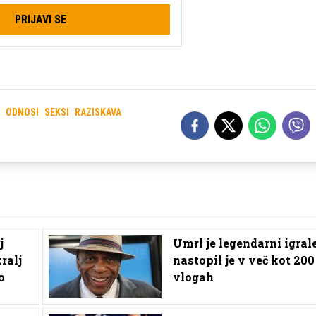
PRIJAVI SE
ODNOSI
SEKSI
RAZISKAVA
j
Umrl je legendarni igrale
ralj
nastopil je v več kot 200
o
vlogah