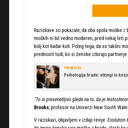
Raziskave so pokazale, da oba spola moške z 
moških ni bil vedno moderen, pred nekaj leti pa
bolj kot kadar koli. Poleg tega, da so takšni mo
prednosti tudi, ko si ženske izbirajo partnerje
PREBERI ŠE
Psihologija brade: vikingi in koz
"To ni presenetljivo glede na to, da je testostero
Brooks
, profesor na Univerzi New South Wales
V raziskavi, objavljeni v izdaji revije
Evolution
da imajo ženske raje moške z brado, zlasti ko 