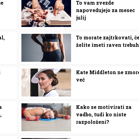
še
To vam zvezde
napovedujejo za mesec
julij
l,
To morate zajtrkovati, č
želite imeti raven trebuh
i
Kate Middleton ne zmor
več
a
Kako se motivirati za
,
vadbo, tudi ko niste
razpoloženi?