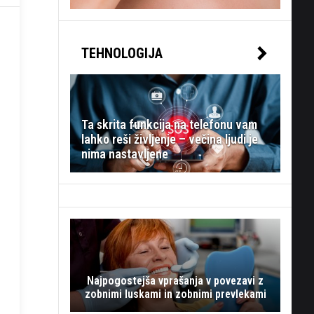
TEHNOLOGIJA
Ta skrita funkcija na telefonu vam
lahko reši življenje – večina ljudi je
nima nastavljene
Najpogostejša vprašanja v povezavi z
zobnimi luskami in zobnimi prevlekami