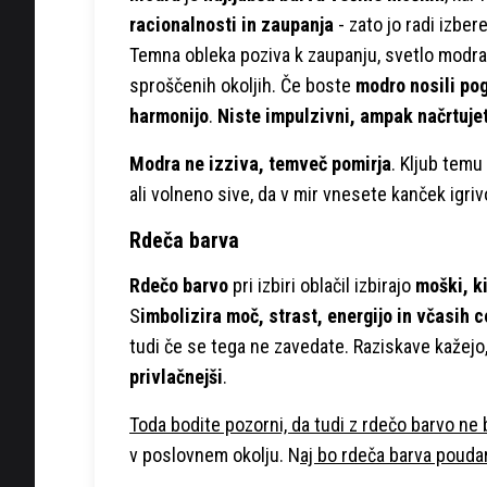
racionalnosti in zaupanja
- zato jo radi izber
Temna obleka poziva k zaupanju, svetlo modra 
sproščenih okoljih. Če boste
modro nosili po
harmonijo
.
Niste impulzivni, ampak načrtujet
Modra ne izziva, temveč pomirja
. Kljub temu
ali volneno sive, da v mir vnesete kanček igriv
Rdeča barva
Rdečo barvo
pri izbiri oblačil izbirajo
moški, ki
S
imbolizira moč, strast, energijo in včasih c
tudi če se tega ne zavedate. Raziskave kažejo
privlačnejši
.
Toda bodite pozorni, da tudi z rdečo barvo ne 
v poslovnem okolju. N
aj bo rdeča barva pouda