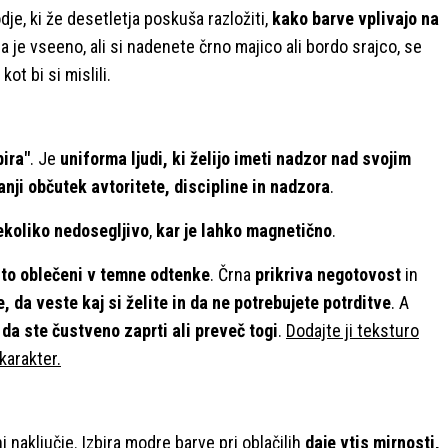
je, ki že desetletja poskuša razložiti,
kako barve vplivajo na
 da je vseeno, ali si nadenete črno majico ali bordo srajco, se
ot bi si mislili.
bira"
. Je
uniforma ljudi, ki želijo imeti nadzor nad svojim
nji občutek avtoritete, discipline in nadzora
.
nekoliko nedosegljivo
,
kar je lahko magnetično
.
to oblečeni v temne odtenke
. Črna
prikriva negotovost
in
, da veste kaj si želite in da ne potrebujete potrditve
. A
 da ste čustveno zaprti ali preveč togi
.
Dodajte ji teksturo
karakter.
 ni naključje. Izbira modre barve pri oblačilih
daje vtis mirnosti,