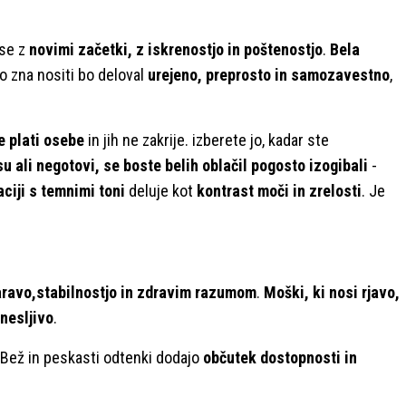
 se z
novimi začetki, z iskrenostjo in poštenostjo
.
Bela
jo zna nositi bo deloval
urejeno, preprosto in samozavestno
,
e plati osebe
in jih ne zakrije. izberete jo, kadar ste
su ali negotovi, se boste belih oblačil pogosto izogibali
-
ciji s temnimi toni
deluje kot
kontrast moči in zrelosti
. Je
ravo,stabilnostjo in zdravim razumom
.
Moški, ki nosi rjavo,
anesljivo
.
 Bež in peskasti odtenki dodajo
občutek dostopnosti in