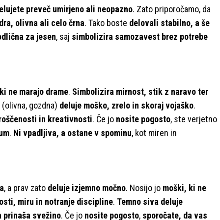
delujete preveč umirjeno ali neopazno
. Zato priporočamo, da
a, olivna ali celo črna
. Tako boste
delovali stabilno, a še
odlična za jesen
, saj
simbolizira samozavest brez potrebe
 ki ne marajo drame
.
Simbolizira mirnost, stik z naravo ter
a
(olivna, gozdna)
deluje moško, zrelo in skoraj vojaško
.
roščenosti in kreativnosti
. Če jo
nosite pogosto
, ste verjetno
 um
.
Ni vpadljiva, a ostane v spominu
, kot miren in
va
, a prav zato
deluje izjemno močno
. Nosijo jo
moški, ki ne
sti, miru in notranje discipline
.
Temno siva deluje
a prinaša svežino
. Če jo
nosite pogosto
,
sporočate, da vas