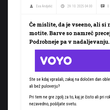
Eva Andjelić
29. 10. 2025 04.00
0
Če mislite, da je vseeno, ali si
motite. Barve so namreč precej 
Podrobneje pa v nadaljevanju.
Ste se kdaj vprašali, zakaj na določen dan ob
ali bež puloverju?
Pri tem ne gre zgolj za to, kaj je čisto ali pri 
nezavedno, pošiljate svetu.