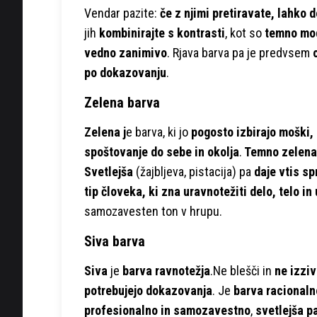
Vendar pazite:
če z njimi pretiravate, lahko 
jih
kombinirajte s kontrasti
, kot so
temno modr
vedno zanimivo
. Rjava barva pa je predvsem
po dokazovanju
.
Zelena barva
Zelena j
e barva, ki jo
pogosto izbirajo moški,
spoštovanje do sebe in okolja
.
Temno zelen
Svetlejša
(žajbljeva, pistacija) pa
daje vtis sp
tip človeka, ki zna uravnotežiti delo, telo in
samozavesten ton v hrupu.
Siva barva
Siva
je
barva ravnotežja
.Ne blešči in
ne izzi
potrebujejo dokazovanja
. Je
barva racionalno
profesionalno in samozavestno
,
svetlejša p