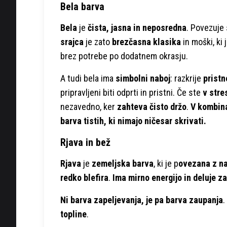
Bela barva
Bela
je
čista, jasna in neposredna
. Povezuje
srajca
je zato
brezčasna klasika
in moški, ki 
brez potrebe po dodatnem okrasju.
A tudi bela ima
simbolni naboj
: razkrije
pristn
pripravljeni biti odprti in pristni. Če ste
v stre
nezavedno, ker
zahteva čisto držo
.
V kombina
barva tistih, ki nimajo ničesar skrivati.
Rjava in bež
Rjava
je
zemeljska barva
, ki je p
ovezana z na
redko blefira
.
Ima mirno energijo in deluje z
Ni barva zapeljevanja, je pa barva zaupanja
.
topline
.