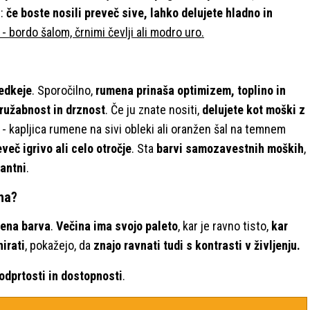
i:
če boste nosili preveč sive, lahko delujete hladno in
 bordo šalom, črnimi čevlji ali modro uro.
redkeje
. Sporočilno,
rumena prinaša optimizem, toplino in
družabnost in drznost
. Če ju znate nositi,
delujete kot moški z
- kapljica rumene na sivi obleki ali oranžen šal na temnem
več igrivo ali celo otročje
. Sta
barvi samozavestnih moških
,
gantni
.
ha?
 ena barva
.
Večina ima svojo paleto
, kar je ravno tisto,
kar
nirati
, pokažejo, da
znajo ravnati tudi s kontrasti v življenju.
odprtosti in dostopnosti
.