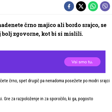
 nadenete črno majico ali bordo srajco, se
bolj zgovorne, kot bi si mislili.
lečete črno, spet drugič pa nenadoma posežete po modri srajci
roki. Gre za razpoloženje in za sporočilo, ki ga, pogosto