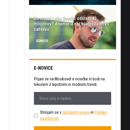
Bo moral Luka Dončić odšteti 43
milijonov? Anamaria naj bi vložila novo
zahtevo
ODNOSI
E-NOVICE
Prijavi se na Moskisvet e-novičke in bodi na
tekočem z lepotnimi in modnimi trendi.
Strinjam se s
splošnimi pogoji
in
Politiko
zasebnosti
.