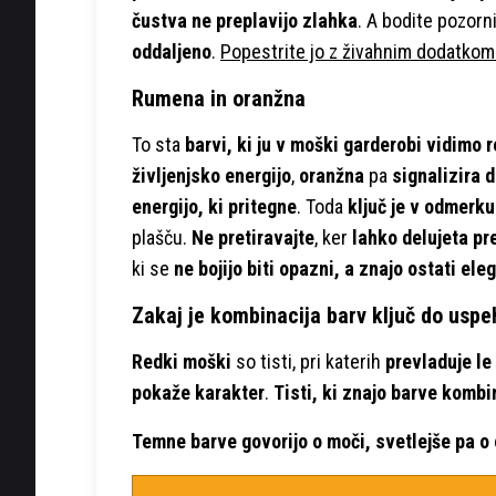
čustva ne preplavijo zlahka
. A bodite pozorn
oddaljeno
.
Popestrite jo z živahnim dodatkom -
Rumena in oranžna
To sta
barvi, ki ju v moški garderobi vidimo 
življenjsko energijo
,
oranžna
pa
signalizira 
energijo, ki pritegne
. Toda
ključ je v odmerku
plašču.
Ne pretiravajte
, ker
lahko delujeta pre
ki se
ne bojijo biti opazni, a znajo ostati ele
Zakaj je kombinacija barv ključ do uspe
Redki moški
so tisti, pri katerih
prevladuje le
pokaže karakter
.
Tisti, ki znajo barve kombi
Temne barve govorijo o moči, svetlejše pa o 