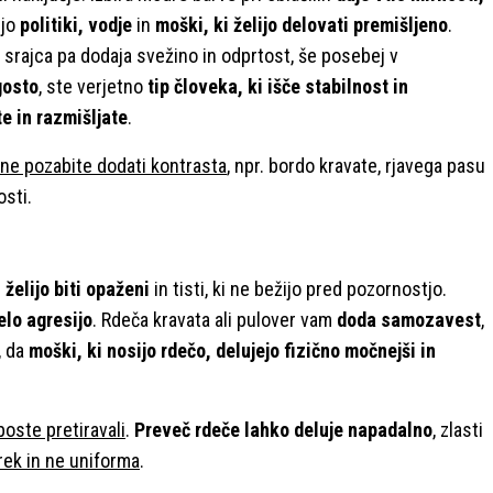
ejo
politiki, vodje
in
moški, ki želijo delovati premišljeno
.
srajca pa dodaja svežino in odprtost, še posebej v
gosto
, ste verjetno
tip človeka, ki išče stabilnost in
e in razmišljate
.
ne pozabite dodati kontrasta
, npr. bordo kravate, rjavega pasu
osti.
 želijo biti opaženi
in tisti, ki ne bežijo pred pozornostjo.
elo agresijo
. Rdeča kravata ali pulover vam
doda samozavest
,
, da
moški, ki nosijo rdečo, delujejo fizično močnejši in
boste pretiravali
.
Preveč rdeče lahko deluje napadalno
, zlasti
rek in ne uniforma
.