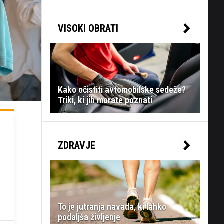
VISOKI OBRATI
Kako očistiti avtomobilske sedeže?
Triki, ki jih morate poznati
ZDRAVJE
To je jutranja navada, ki lahko
podaljša življenje