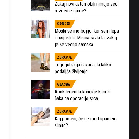
Zakaj novi avtomobili nimajo več
rezervne gume?
ODNOSI
Moški se me bojijo, ker sem lepa
in uspešna: Misica razkrila, zakaj
je še vedno samska
ZDRAVJE
To je jutranja navada, ki lahko
podaljša življenje
GLASBA
Rock legenda končuje kariero,
čaka na operacijo srca
ZDRAVJE
Kaj pomeni, če se med spanjem
slinite?