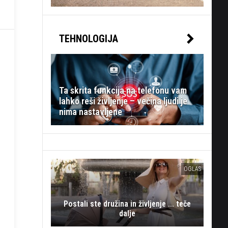
TEHNOLOGIJA
Ta skrita funkcija na telefonu vam
lahko reši življenje – večina ljudi je
nima nastavljene
OGLAS
Postali ste družina in življenje ... teče
dalje