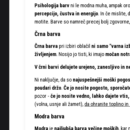
Psihologija barv
ni le modna muha, ampak orod
percepcijo, čustva in energijo
. In če mislite,
motite. Barve so namreč precej bolj zgovorne, k
Črna barva
Črna barva
pri izbiri oblačil
ni samo "varna iz
življenjem
. Nosijo jo tisti, ki imajo
močan notra
V črni barvi delujete urejeno, zanesljivo in 
Ni naključje, da so
najuspešnejši moški pogos
poudari držo
.
Če jo nosite pogosto, sporočate
pozor -
če jo nosite vedno, lahko dajete vtis,
(volna, usnje ali žamet),
da ohranite toplino in 
Modra barva
Modra
je
najljubša barva večine moških
, kar