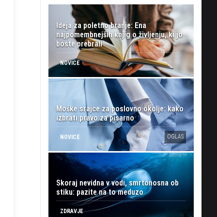
Ideja za poletno branje: Ena
najpomembnejših knjig o življenju, ki jo
boste prebrali
NOVICE
Moške srajce za poslovno okolje: kako
izbrati pravo za pisarno
OGLAS
NOVICE
Skoraj nevidna v vodi, smrtonosna ob
stiku: pazite na to meduzo
ZDRAVJE