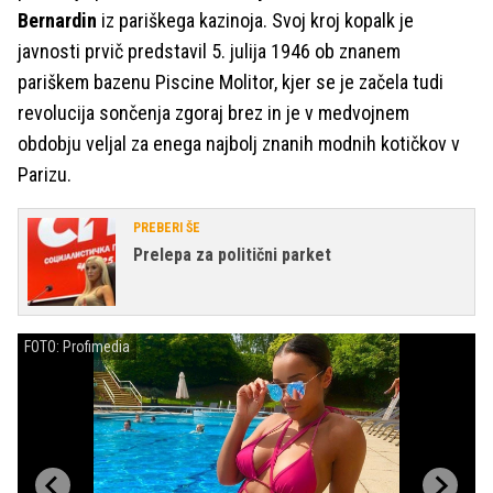
Bernardin
iz pariškega kazinoja. Svoj kroj kopalk je
javnosti prvič predstavil 5. julija 1946 ob znanem
pariškem bazenu Piscine Molitor, kjer se je začela tudi
revolucija sončenja zgoraj brez in je v medvojnem
obdobju veljal za enega najbolj znanih modnih kotičkov v
Parizu.
PREBERI ŠE
Prelepa za politični parket
FOTO: Profimedia