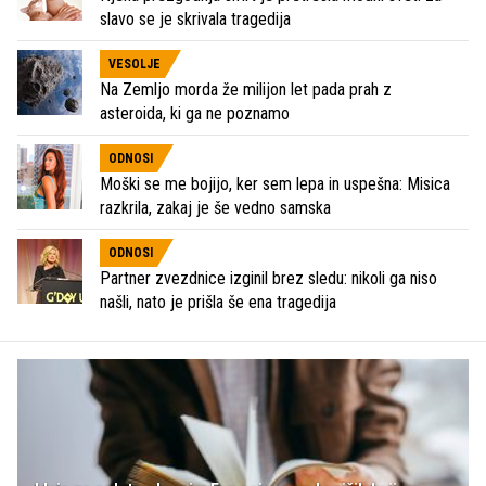
slavo se je skrivala tragedija
VESOLJE
Na Zemljo morda že milijon let pada prah z
asteroida, ki ga ne poznamo
ODNOSI
Moški se me bojijo, ker sem lepa in uspešna: Misica
razkrila, zakaj je še vedno samska
ODNOSI
Partner zvezdnice izginil brez sledu: nikoli ga niso
našli, nato je prišla še ena tragedija