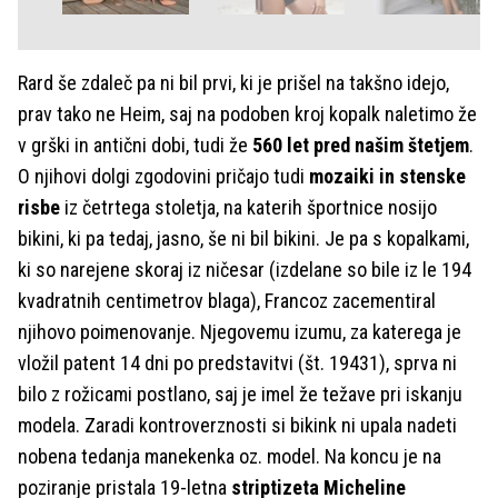
Rard še zdaleč pa ni bil prvi, ki je prišel na takšno idejo,
prav tako ne Heim, saj na podoben kroj kopalk naletimo že
v grški in antični dobi, tudi že
560 let pred našim štetjem
.
O njihovi dolgi zgodovini pričajo tudi
mozaiki in stenske
risbe
iz četrtega stoletja, na katerih športnice nosijo
bikini, ki pa tedaj, jasno, še ni bil bikini. Je pa s kopalkami,
ki so narejene skoraj iz ničesar (izdelane so bile iz le 194
kvadratnih centimetrov blaga), Francoz zacementiral
njihovo poimenovanje. Njegovemu izumu, za katerega je
vložil patent 14 dni po predstavitvi (št. 19431), sprva ni
bilo z rožicami postlano, saj je imel že težave pri iskanju
modela. Zaradi kontroverznosti si bikink ni upala nadeti
nobena tedanja manekenka oz. model. Na koncu je na
poziranje pristala 19-letna
striptizeta Micheline