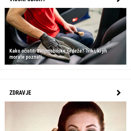
Kako očistiti avtomobilske sedeže? Triki, ki jih
morate poznati
ZDRAVJE