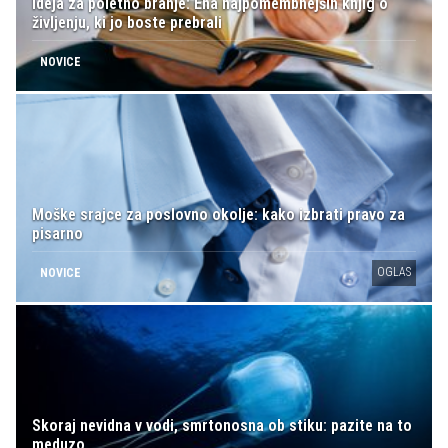
Ideja za poletno branje: Ena najpomembnejših knjig o
življenju, ki jo boste prebrali
NOVICE
Moške srajce za poslovno okolje: kako izbrati pravo za
pisarno
OGLAS
NOVICE
Skoraj nevidna v vodi, smrtonosna ob stiku: pazite na to
meduzo