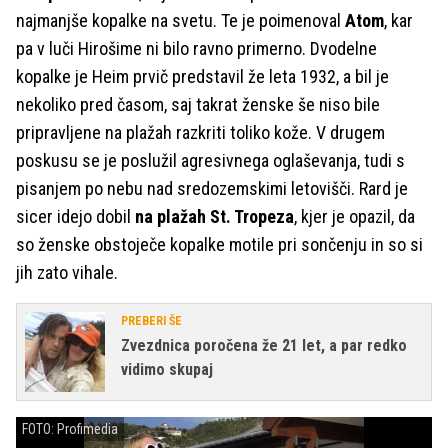
najmanjše kopalke na svetu. Te je poimenoval
Atom
, kar
pa v luči Hirošime ni bilo ravno primerno. Dvodelne
kopalke je Heim prvič predstavil že leta 1932, a bil je
nekoliko pred časom, saj takrat ženske še niso bile
pripravljene na plažah razkriti toliko kože. V drugem
poskusu se je poslužil agresivnega oglaševanja, tudi s
pisanjem po nebu nad sredozemskimi letovišči. Rard je
sicer idejo dobil
na plažah St. Tropeza
, kjer je opazil, da
so ženske obstoječe kopalke motile pri sončenju in so si
jih zato vihale.
PREBERI ŠE
Zvezdnica poročena že 21 let, a par redko
vidimo skupaj
FOTO: Profimedia