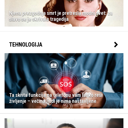
Njena prezgodnja smrt je pretresla modni svet: za
slavo se je skrivala tragedija
TEHNOLOGIJA
Ta skrita funkcija na telefonu vam lahko reši
življenje – večina ljudi je nima nastavljene