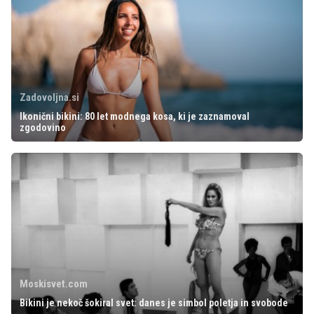
Zadovoljna.si
Ikonični bikini: 80 let modnega kosa, ki je zaznamoval
zgodovino
Moskisvet.com
Bikini je nekoč šokiral svet: danes je simbol poletja in svobode