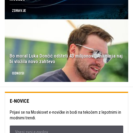
ZDRAVJE
Bo moral Luka Dončić odšteti 43 milijonov? Anamaria naj
bi vložila novo zahtevo
ODNOSI
E-NOVICE
Prijavi se na Moskisvet e-novičke in bodi na tekočem z lepotnimi in
modnimi trendi.