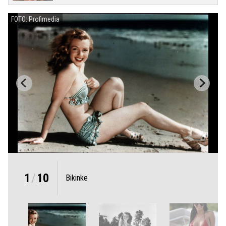
FOTO: Profimedia
1
/
10
Bikinke