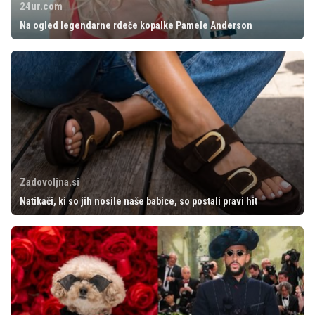
24ur.com
Na ogled legendarne rdeče kopalke Pamele Anderson
Zadovoljna.si
Natikači, ki so jih nosile naše babice, so postali pravi hit