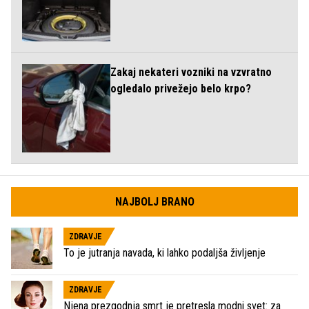
Zakaj nekateri vozniki na vzvratno
ogledalo privežejo belo krpo?
NAJBOLJ BRANO
ZDRAVJE
To je jutranja navada, ki lahko podaljša življenje
ZDRAVJE
Njena prezgodnja smrt je pretresla modni svet: za