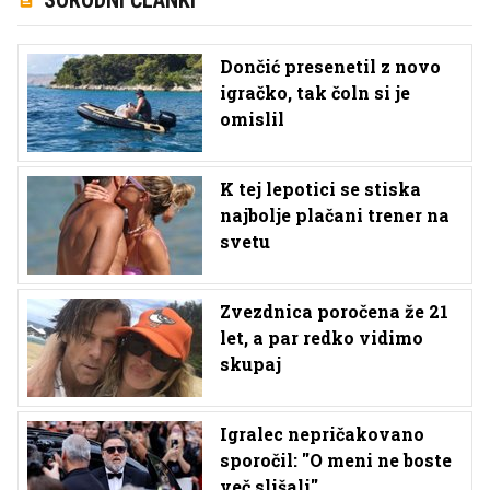
SORODNI ČLANKI
Dončić presenetil z novo
igračko, tak čoln si je
omislil
K tej lepotici se stiska
najbolje plačani trener na
svetu
Zvezdnica poročena že 21
let, a par redko vidimo
skupaj
Igralec nepričakovano
sporočil: ''O meni ne boste
več slišali''