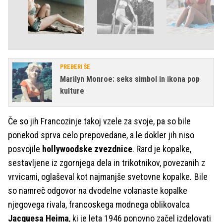
PREBERI ŠE
Marilyn Monroe: seks simbol in ikona pop
kulture
Če so jih Francozinje takoj vzele za svoje, pa so bile
ponekod sprva celo prepovedane, a le dokler jih niso
posvojile
hollywoodske zvezdnice
. Rard je kopalke,
sestavljene iz zgornjega dela in trikotnikov, povezanih z
vrvicami, oglaševal kot
najmanjše svetovne kopalke
.
Bile
so namreč odgovor na dvodelne volanaste kopalke
njegovega rivala, francoskega modnega oblikovalca
Jacquesa Heima
, ki je leta 1946 ponovno začel izdelovati