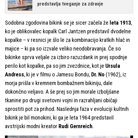
predstavlja tveganje za zdravje
Sodobna zgodovina bikink se je sicer začela že
leta 1913
,
ko je oblikovalec kopalk Carl Jantzen predstavil dvodelne
kopalke – v resnici je šlo le za kombinacijo kratkih hlač in
majice – ki pa so izzvale veliko neodobravanja. Če so
bikinke sprva veljale za izbiro razuzdank in prej spodnje
perilo kot kopalke, pa so jim zvezdnice, kot je
Ursula
Andress
, ki je v filmu o Jamesu Bondu,
Dr. No
(1962), iz
morja prišla v kremnem bombažnem bikiniju, dale
dokončno veljavo. A še prej so jim morale izboljšane
tkanine po drugi svetovni vojni in razrahljani običaji
sprostiti pot za prihod. Naslednja faza v evoluciji kultnih
bikink je bil monokini, ki ga je leta 1964 predstavil
avstrijski modni kreator
Rudi Gernreich
.