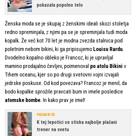
pokazala popolno telo
Ženska moda se je skupaj z ženskimi ideali skozi stoletja
redno spreminjala, z njimi pa se je spreminjala tudi moda
kopalk. Že več kot 70 let je modna zvezda stalnica pod
poletnim nebom bikini, ki ga pripisujemo
Louisu Rardu
.
Dvodelno kopalno obleko je Francoz, ki je upravljal
mamino prodajalno čevljev, poimenoval
po atolu Bikini
v
Tihem oceanu, kjer so po drugi svetovni vojni izvajali
jedrske poskuse. Od kod povezava? Francoz je menil, da
bodo kopalke sprožile pravcati bum in imele posledice
atomske bombe
. In kako prav je imel!
PREBERI ŠE
K tej lepotici se stiska najbolje plačani
trener na svetu