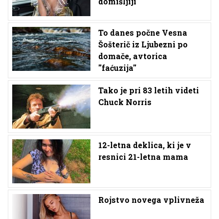
domišljiji
To danes počne Vesna
Šošterič iz Ljubezni po
domače, avtorica
''faćuzija''
Tako je pri 83 letih videti
Chuck Norris
12-letna deklica, ki je v
resnici 21-letna mama
Rojstvo novega vplivneža