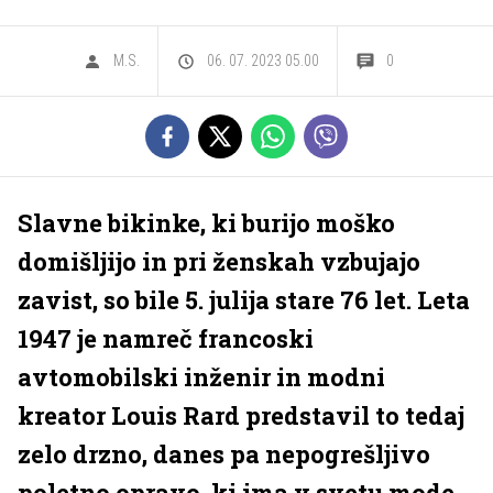
M.S.
06. 07. 2023 05.00
0
Slavne bikinke, ki burijo moško
domišljijo in pri ženskah vzbujajo
zavist, so bile 5. julija stare 76 let. Leta
1947 je namreč francoski
avtomobilski inženir in modni
kreator Louis Rard predstavil to tedaj
zelo drzno, danes pa nepogrešljivo
poletno opravo, ki ima v svetu mode