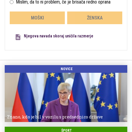
Mislim, da to ni problem, če je brisača redno oprana
MOŠKI
ŽENSKA
Njegova navada skoraj uničila razmerje
NOVICE
Znano, kdo je bil v vozilu s predsednico države
ŠPORT