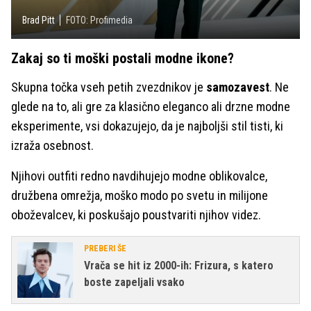
Brad Pitt
FOTO: Profimedia
Zakaj so ti moški postali modne ikone?
Skupna točka vseh petih zvezdnikov je
samozavest
. Ne
glede na to, ali gre za klasično eleganco ali drzne modne
eksperimente, vsi dokazujejo, da je najboljši stil tisti, ki
izraža osebnost.
Njihovi outfiti redno navdihujejo modne oblikovalce,
družbena omrežja, moško modo po svetu in milijone
oboževalcev, ki poskušajo poustvariti njihov videz.
PREBERI ŠE
Vrača se hit iz 2000-ih: Frizura, s katero
boste zapeljali vsako