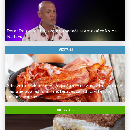
Peter Poles delil nasvete za bodoče tekmovalce kviza
Na lovu
VIZITA.SI
Zdravnik razbija enega največjih mitov: mastna jetra ne
nastanejo zaradi slanine, temveč zaradi živila, ki ga
imamo vsi radi
OKUSNO.JE