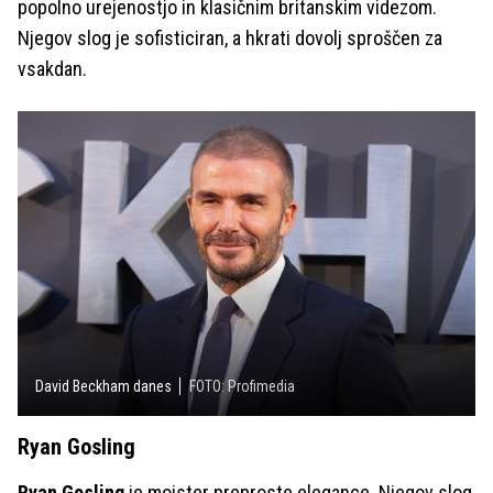
popolno urejenostjo in klasičnim britanskim videzom.
Njegov slog je sofisticiran, a hkrati dovolj sproščen za
vsakdan.
David Beckham danes
FOTO: Profimedia
Ryan Gosling
Ryan Gosling
je mojster preproste elegance. Njegov slog