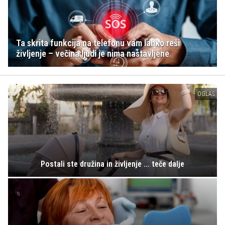
Ta skrita funkcija na telefonu vam lahko reši
življenje – večina ljudi je nima nastavljene
OGLAS
Postali ste družina in življenje ... teče dalje