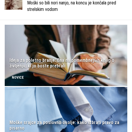
Moški so bili nori nanjo, na koncu je končala pred
strelskim vodom
Ideja za poletno branje: Ena najpomembnejših knjig o
življenju, ki jo boste prebrali
NOVICE
Moške srajce za poslovno okolje: kako izbrati pravo za
pisarno