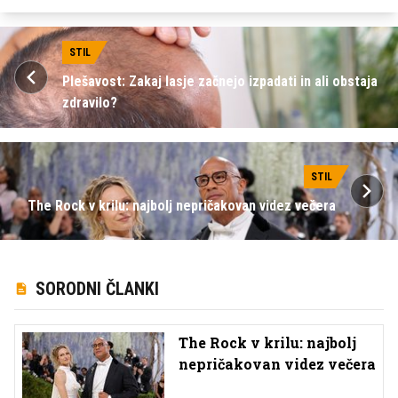
STIL
Plešavost: Zakaj lasje začnejo izpadati in ali obstaja
zdravilo?
STIL
The Rock v krilu: najbolj nepričakovan videz večera
SORODNI ČLANKI
The Rock v krilu: najbolj
nepričakovan videz večera