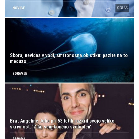
OGLAS
NOVICE
Skoraj nevidna v vodi, smrtonosna ob stiku: pazite na to
meduzo
ZDRAVJE
Brat Angeline Jolie pri 53 letih razkril svojo veliko
skrivnost: 'Zdaj sem končno svoboden'
ZABAVA