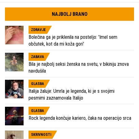
NAJBOLJ BRANO
ZDRAVJE
Bolečina ga je priklenila na posteljo: 'Imel sem
občutek, kot da mi koža gori'
ZABAVA
Bila je najbolj seksi ženska na svetu, v bikiniju znova
navdušila
GLASBA
Italija žaluje: Umrla je legenda, ki je s svojimi
pesmimi zaznamovala Italijo
GLASBA
Rock legenda končuje kariero, čaka na operacijo srca
SKRIVNOSTI