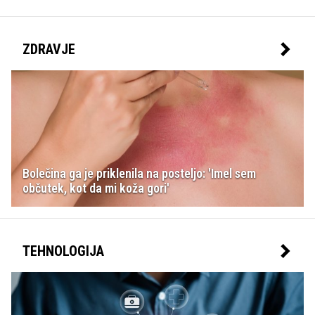
ZDRAVJE
Bolečina ga je priklenila na posteljo: 'Imel sem
občutek, kot da mi koža gori'
TEHNOLOGIJA