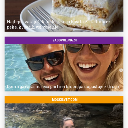
Najlepši zaključek nedeljskega kosila: 8 sladic brez
peke, ki se jih vsi veselijo
ZADOVOLJNA.SI
Doma ga čaka noseča partnerka, on pa dopustuje z drugo
MOSKISVET.COM