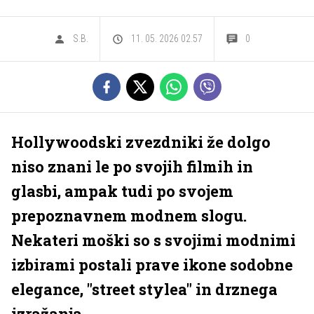
S.B.
11. 05. 2026 02.57
0
Hollywoodski zvezdniki že dolgo
niso znani le po svojih filmih in
glasbi, ampak tudi po svojem
prepoznavnem modnem slogu.
Nekateri moški so s svojimi modnimi
izbirami postali prave ikone sodobne
elegance, "street stylea" in drznega
izražanja.