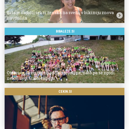
Bila je najbolj seksi ženska na svetu, v bikiniju znova
navdušila
BIBALEZE.SI
Otroci tu za en teden oddajo telefone, nato pa se zgodi
nekaj nepričakovanega
CEKIN.SI