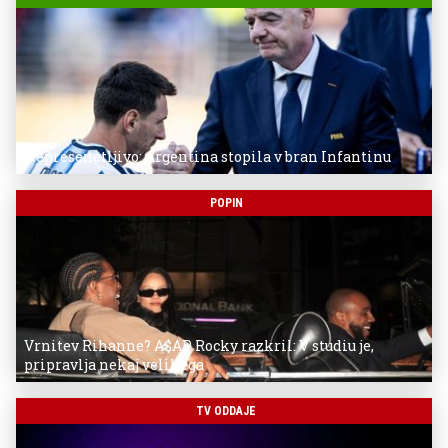
Nepresenetljivo: Argentina stopila v bran Infantinu
POPIN
Vrnitev Rihanne? A$AP Rocky razkril: V studiu je,
pripravlja nekaj velikega
TV ODDAJE