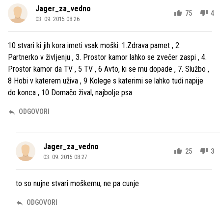
Jager_za_vedno
75
4
03. 09. 2015 08.26
10 stvari ki jih kora imeti vsak moški: 1.Zdrava pamet , 2.
Partnerko v življenju , 3. Prostor kamor lahko se zvečer zaspi , 4.
Prostor kamor da TV , 5 TV , 6 Avto, ki se mu dopade , 7. Službo ,
8 Hobi v katerem uživa , 9 Kolege s katerimi se lahko tudi napije
do konca , 10 Domačo žival, najbolje psa
ODGOVORI
Jager_za_vedno
25
3
03. 09. 2015 08.27
to so nujne stvari moškemu, ne pa cunje
ODGOVORI