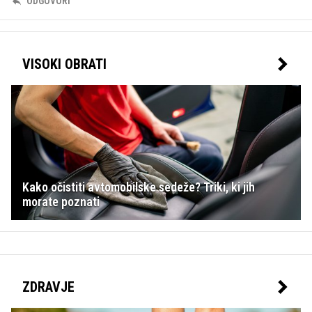
ODGOVORI
VISOKI OBRATI
Kako očistiti avtomobilske sedeže? Triki, ki jih
morate poznati
ZDRAVJE