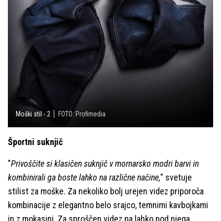
Moški stil - 2
FOTO: Profimedia
Športni suknjič
"
Privoščite si klasičen suknjič v mornarsko modri barvi in
kombinirali ga boste lahko na različne načine,
" svetuje
stilist za moške. Za nekoliko bolj urejen videz priporoča
kombinacije z elegantno belo srajco, temnimi kavbojkami
in z mokasini. Za sproščen videz pa lahko pod njega