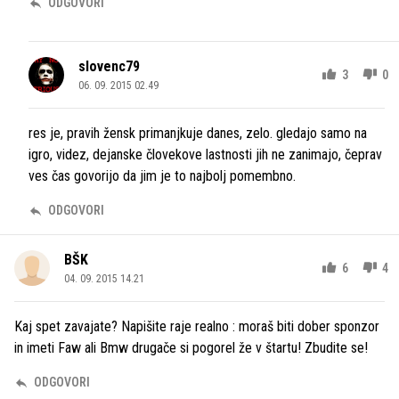
ODGOVORI
slovenc79
3
0
06. 09. 2015 02.49
res je, pravih žensk primanjkuje danes, zelo. gledajo samo na
igro, videz, dejanske človekove lastnosti jih ne zanimajo, čeprav
ves čas govorijo da jim je to najbolj pomembno.
ODGOVORI
BŠK
6
4
04. 09. 2015 14.21
Kaj spet zavajate? Napišite raje realno : moraš biti dober sponzor
in imeti Faw ali Bmw drugače si pogorel že v štartu! Zbudite se!
ODGOVORI