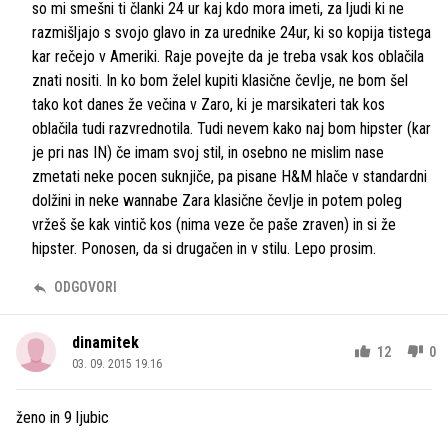
so mi smešni ti članki 24 ur kaj kdo mora imeti, za ljudi ki ne
razmišljajo s svojo glavo in za urednike 24ur, ki so kopija tistega
kar rečejo v Ameriki. Raje povejte da je treba vsak kos oblačila
znati nositi. In ko bom želel kupiti klasične čevlje, ne bom šel
tako kot danes že večina v Zaro, ki je marsikateri tak kos
oblačila tudi razvrednotila. Tudi nevem kako naj bom hipster (kar
je pri nas IN) če imam svoj stil, in osebno ne mislim nase
zmetati neke pocen suknjiče, pa pisane H&M hlače v standardni
dolžini in neke wannabe Zara klasične čevlje in potem poleg
vržeš še kak vintič kos (nima veze če paše zraven) in si že
hipster. Ponosen, da si drugačen in v stilu. Lepo prosim.
ODGOVORI
dinamitek
12
0
03. 09. 2015 19.16
ženo in 9 ljubic