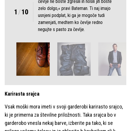
čevlje ne boste zgrešili in nosili jih boste
zelo dolgo,« pravi Bateman. Ti naj imajo
1
/
10
usnjeni podplat, ki ga je mogoče tudi
zamenjati, medtem ko čevlje redno
negujte s pasto za čevlje.
Karirasta srajca
Vsak moški mora imeti v svoji garderobi karirasto srajco,
ki je primerna za številne priložnosti. Taka srajca bo v
garderobo vnesla nekaj barve, izberite pa tako, ki se