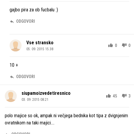
gajbo pira za ob fucbalu :)
ODGOVORI
Vse stransko
0
0
05. 09. 2015 15.38
10 +
ODGOVORI
siupamoizvedetiresnico
45
3
03. 09. 2015 08.21
polo majice so ok, ampak ni večjega bednika kot tipa z dvignjenim
ovratnikom na taki majici....