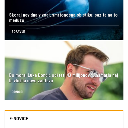
Skoraj nevidna v vodi, smrtonosna ob stiku: pazite na to
meduzo
ZDRAVJE
Bo moral Luka Dončić odšteti 43 milijonov? Anamaria naj
bi vložila novo zahtevo
ODNOSI
E-NOVICE