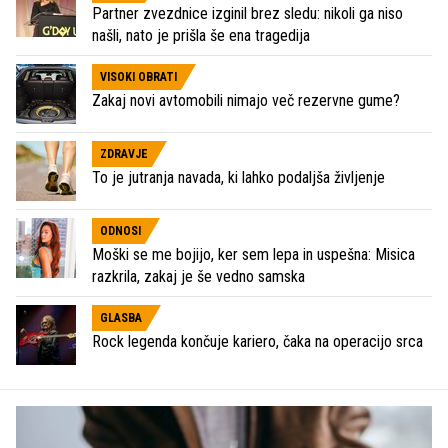
Partner zvezdnice izginil brez sledu: nikoli ga niso
našli, nato je prišla še ena tragedija
VISOKI OBRATI
Zakaj novi avtomobili nimajo več rezervne gume?
ZDRAVJE
To je jutranja navada, ki lahko podaljša življenje
ODNOSI
Moški se me bojijo, ker sem lepa in uspešna: Misica
razkrila, zakaj je še vedno samska
GLASBA
Rock legenda končuje kariero, čaka na operacijo srca