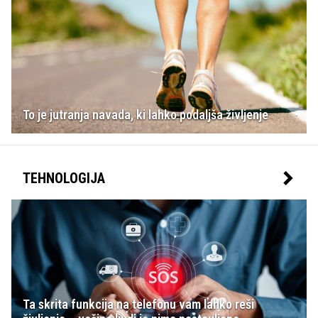
To je jutranja navada, ki lahko podaljša življenje
TEHNOLOGIJA
Ta skrita funkcija na telefonu vam lahko reši