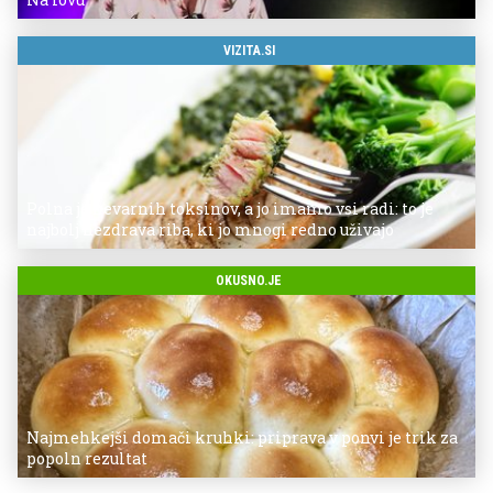
VIZITA.SI
Polna je nevarnih toksinov, a jo imamo vsi radi: to je
najbolj nezdrava riba, ki jo mnogi redno uživajo
OKUSNO.JE
Najmehkejši domači kruhki: priprava v ponvi je trik za
popoln rezultat