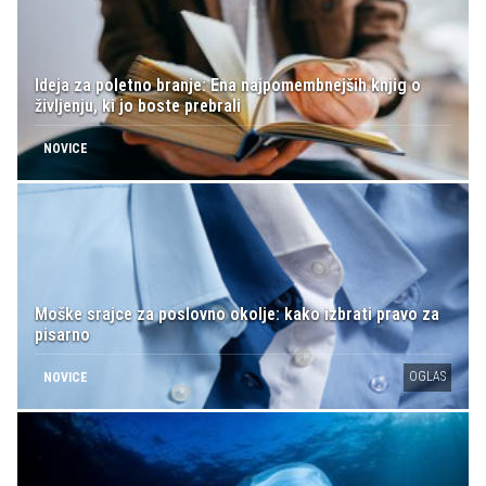
Ideja za poletno branje: Ena najpomembnejših knjig o
življenju, ki jo boste prebrali
NOVICE
Moške srajce za poslovno okolje: kako izbrati pravo za
pisarno
OGLAS
NOVICE