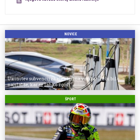
NOVICE
Ukinitev subvencij za električna vozila? 'To bi bilo
najslabše, kar se lahko zgodi'
ŠPORT