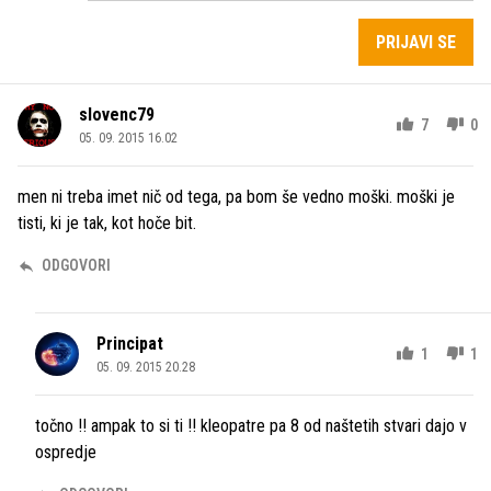
PRIJAVI SE
slovenc79
7
0
05. 09. 2015 16.02
men ni treba imet nič od tega, pa bom še vedno moški. moški je
tisti, ki je tak, kot hoče bit.
ODGOVORI
Principat
1
1
05. 09. 2015 20.28
točno !! ampak to si ti !! kleopatre pa 8 od naštetih stvari dajo v
ospredje