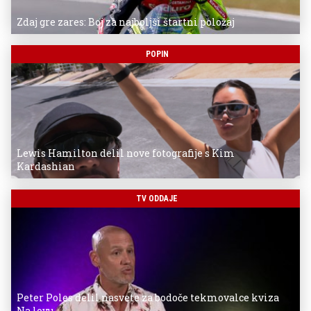
Zdaj gre zares: Boj za najboljši štartni položaj
POPIN
Lewis Hamilton delil nove fotografije s Kim
Kardashian
TV ODDAJE
Peter Poles delil nasvete za bodoče tekmovalce kviza
Na lovu