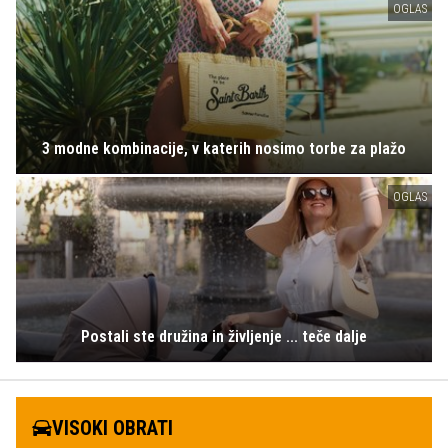
OGLAS
3 modne kombinacije, v katerih nosimo torbe za plažo
OGLAS
Postali ste družina in življenje ... teče dalje
VISOKI OBRATI