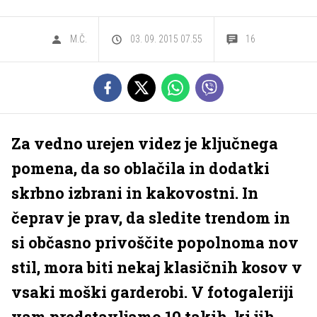
M.Č.
03. 09. 2015 07.55
16
Za vedno urejen videz je ključnega
pomena, da so oblačila in dodatki
skrbno izbrani in kakovostni. In
čeprav je prav, da sledite trendom in
si občasno privoščite popolnoma nov
stil, mora biti nekaj klasičnih kosov v
vsaki moški garderobi. V fotogaleriji
vam predstavljamo 10 takih, ki jih