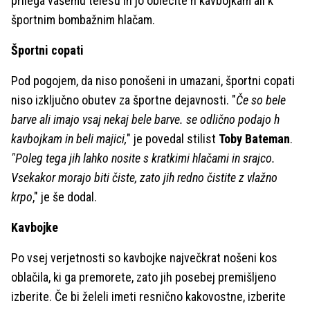
prilega vašemu telesu in jo oblecite h kavbojkam ali k
športnim bombažnim hlačam.
Športni copati
Pod pogojem, da niso ponošeni in umazani, športni copati
niso izključno obutev za športne dejavnosti. "
Če so bele
barve ali imajo vsaj nekaj bele barve. se odlično podajo h
kavbojkam in beli majici,
" je povedal stilist
Toby Bateman
.
"Poleg tega jih lahko nosite s kratkimi hlačami in srajco.
Vsekakor morajo biti čiste, zato jih redno čistite z vlažno
krpo
," je še dodal.
Kavbojke
Po vsej verjetnosti so kavbojke največkrat nošeni kos
oblačila, ki ga premorete, zato jih posebej premišljeno
izberite. Če bi želeli imeti resnično kakovostne, izberite