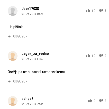
User17038
10
7
03. 09. 2015 10.28
...in pištolo.
ODGOVORI
Jager_za_vedno
10
0
03. 09. 2015 14.50
Orožja pa ne bi zaupal ravno vsakemu
ODGOVORI
ednpa?
0
2
04. 09. 2015 09.35