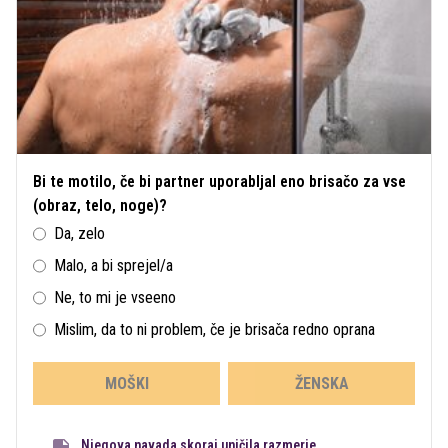
Bi te motilo, če bi partner uporabljal eno brisačo za vse
(obraz, telo, noge)?
Da, zelo
Malo, a bi sprejel/a
Ne, to mi je vseeno
Mislim, da to ni problem, če je brisača redno oprana
MOŠKI
ŽENSKA
Njegova navada skoraj uničila razmerje