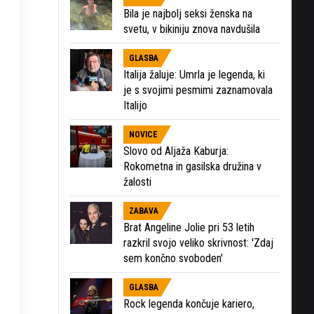
Bila je najbolj seksi ženska na
svetu, v bikiniju znova navdušila
GLASBA
Italija žaluje: Umrla je legenda, ki
je s svojimi pesmimi zaznamovala
Italijo
NOVICE
Slovo od Aljaža Kaburja:
Rokometna in gasilska družina v
žalosti
ZABAVA
Brat Angeline Jolie pri 53 letih
razkril svojo veliko skrivnost: 'Zdaj
sem končno svoboden'
GLASBA
Rock legenda končuje kariero,