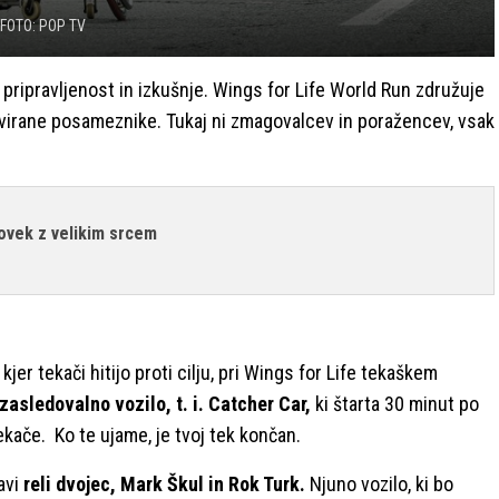
FOTO: POP TV
a pripravljenost in izkušnje. Wings for Life World Run združuje
ovirane posameznike. Tukaj ni zmagovalcev in poražencev, vsak
lovek z velikim srcem
jer tekači hitijo proti cilju, pri Wings for Life tekaškem
zasledovalno vozilo, t. i. Catcher Car,
ki štarta 30 minut po
kače. Ko te ujame, je tvoj tek končan.
avi
reli dvojec, Mark Škul in Rok Turk.
Njuno vozilo, ki bo