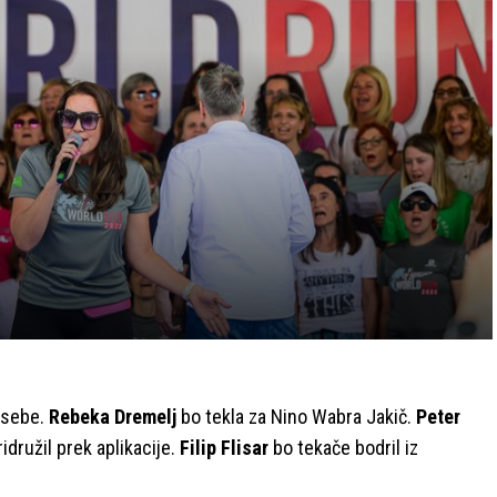
osebe.
Rebeka Dremelj
bo tekla za Nino Wabra Jakič.
Peter
idružil prek aplikacije.
Filip Flisar
bo tekače bodril iz