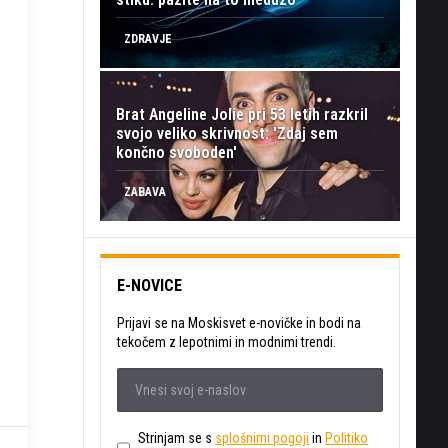
ZDRAVJE
Brat Angeline Jolie pri 53 letih razkril
svojo veliko skrivnost: 'Zdaj sem
končno svoboden'
ZABAVA
E-NOVICE
Prijavi se na Moskisvet e-novičke in bodi na
tekočem z lepotnimi in modnimi trendi.
Strinjam se s
splošnimi pogoji
in
Politiko