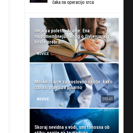
čaka na operacijo srca
Ideja za poletno branje: Ena
najpomembnejših knjig o življenju, ki jo
boste prebrali
NOVICE
Moške srajce za poslovno okolje: kako
izbrati pravo za pisarno
OGLAS
NOVICE
Skoraj nevidna v vodi, smrtonosna ob
stiku: pazite na to meduzo