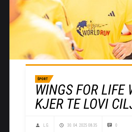
ŠPORT
WINGS FOR LIFE 
KJER TE LOVI CI
L.G.
30. 04. 2025 08.35
0