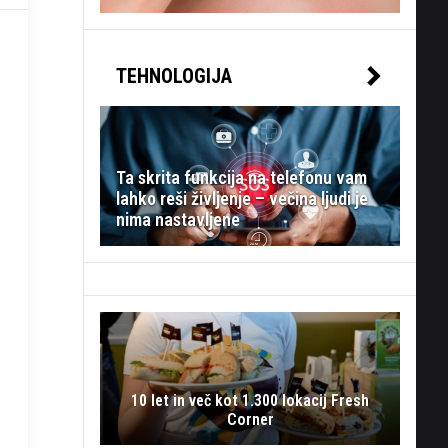
TEHNOLOGIJA
Ta skrita funkcija na telefonu vam
lahko reši življenje – večina ljudi je
nima nastavljene
10 let in več kot 1.300 lokacij Fresh
Corner