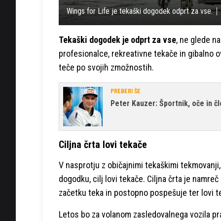
Wings for Life je tekaški dogodek odprt za vse.
Tekaški dogodek je odprt za vse
, ne glede n
profesionalce, rekreativne tekače in gibalno 
teče po svojih zmožnostih.
PREBERI ŠE
Peter Kauzer: Športnik, oče in č
Ciljna črta lovi tekače
V nasprotju z običajnimi tekaškimi tekmovanji, k
dogodku, cilj lovi tekače. Ciljna črta je namreč
začetku teka in postopno pospešuje ter lovi te
Letos bo za volanom zasledovalnega vozila pr