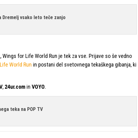
a Dremelj vsako leto teče zanjo
ik, Wings for Life World Run je tek za vse. Prijave so še vedno
 Life World Run
in postani del svetovnega tekaškega gibanja, ki
V
,
24ur.com
in
VOYO
.
lnega teka na POP TV