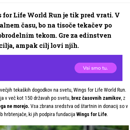
for Life World Run je tik pred vrati. V
okalnem času, bo na tisoče tekačev po
dobrodelnim tekom. Gre za edinstven
ilja, ampak cilj lovi njih.
jvečjih tekaških dogodkov na svetu, Wings for Life World Run.
ja v več kot 150 državah po svetu,
brez časovnih zamikov
, z
tega ne morejo.
Vsa zbrana sredstva od štartnin in donacij so v
 hrbtenjače, ki jih podpira fundacija
Wings for Life
.