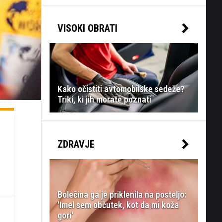
VISOKI OBRATI
Kako očistiti avtomobilske sedeže?
Triki, ki jih morate poznati
ZDRAVJE
Bolečina ga je priklenila na posteljo:
'Imel sem občutek, kot da mi koža
gori'