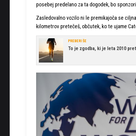
posebej predelano za ta dogodek, bo sponzor
Zasledovalno vozilo ni le premikajoča se ciljna č
kilometrov pretečeš, občutek, ko te ujame Catc
PREBERI ŠE
To je zgodba, ki je leta 2010 pre