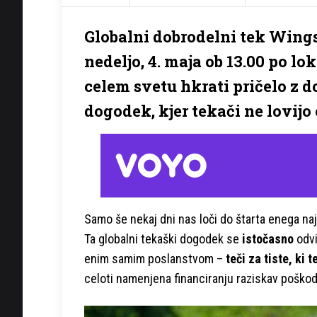
Globalni dobrodelni tek Wings 
nedeljo, 4. maja ob 13.00 po l
celem svetu hkrati pričelo z 
dogodek, kjer tekači ne lovijo c
Samo še nekaj dni nas loči do štarta enega na
Ta globalni tekaški dogodek se
istočasno
odvi
enim samim poslanstvom
–
teči za tiste, ki 
celoti namenjena financiranju raziskav poškodb