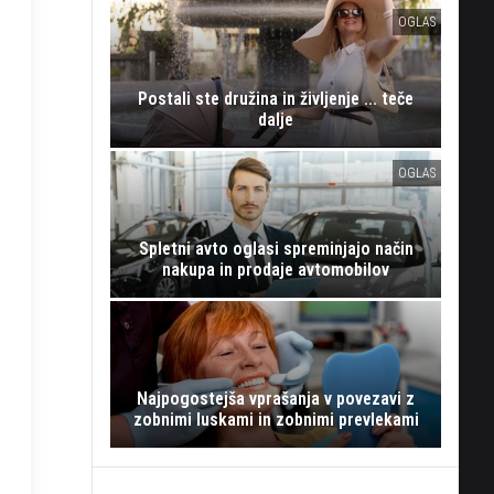
OGLAS
Postali ste družina in življenje ... teče
dalje
OGLAS
Spletni avto oglasi spreminjajo način
nakupa in prodaje avtomobilov
Najpogostejša vprašanja v povezavi z
zobnimi luskami in zobnimi prevlekami