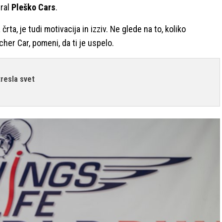
iral
Pleško Cars
.
rta, je tudi motivacija in izziv. Ne glede na to, koliko
her Car, pomeni, da ti je uspelo.
tresla svet