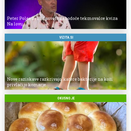
Peter Poles delil nasvete za bodoče tekmovalce kviza
Na lovu
VIZITA.SI
Nove raziskave razkrivajo, katere bakterije na koži
privlačijo komarje
OKUSNO.JE