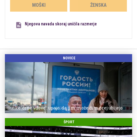
MOŠKI
ŽENSKA
Njegova navada skoraj uničila razmerje
NOVICE
Ruske 'črne vdove': upajo, da jim može čim prej ubijejo
ŠPORT