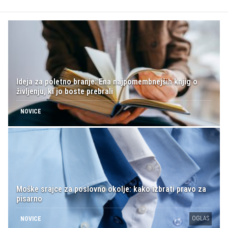
Ideja za poletno branje: Ena najpomembnejših knjig o
življenju, ki jo boste prebrali
NOVICE
Moške srajce za poslovno okolje: kako izbrati pravo za
pisarno
OGLAS
NOVICE