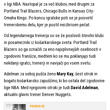
v ligi NBA. Nastopal je za več klubov, med drugim za
Portland Trail Blazers, Chicago Bulls in Kansas City-
Omaha Kings. Po koncu igralske poti se je posvetil
trenerskemu delu, kjer je pustil neizbrisen pečat.
Od legendarnega trenerja so se že poslovili številni klubi
in posamezniki iz košarkarskega sveta. Portland Trail
Blazers so ga označili za eno najvplivnejših osebnosti v
zgodovini franšize, medtem ko se mu poklanjajo tudi
nekdanji igralci, trenerji in navijači po vsem svetu.
Adelman za seboj pušča ženo
Mary Kay
, šest otrok in
bogato košarkarsko zapuščino, ki bo ostala del zgodovine
lige NBA. Med njegovimi otroki je tudi
David Adelman
,
aktualni glavni trener Denver Nuggets.
PREBERI ŠE