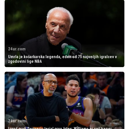
24ur.com
Umrla je košarkarska legenda, eden od 75 največjih igralcev v
zgodovini lige NBA
24ur.com
Izpad proti Denverju terjal prvo žrtev: Williams ni več trener