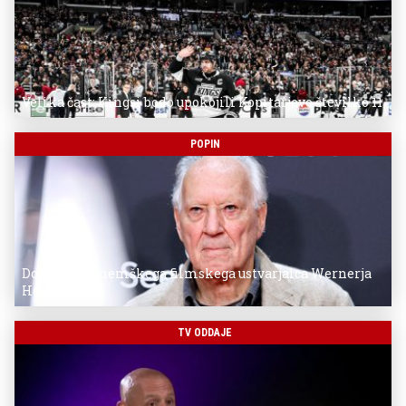
Velika čast: Kingsi bodo upokojili Kopitarjevo številko 11
POPIN
Donostia za nemškega filmskega ustvarjalca Wernerja
Herzoga
TV ODDAJE