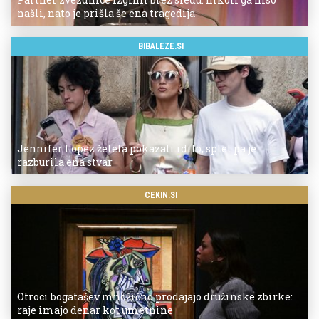
našli, nato je prišla še ena tragedija
BIBALEZE.SI
Jennifer Lopez želela pokazati idilo, splet pa je
razburila ena stvar
CEKIN.SI
Otroci bogatašev množično prodajajo družinske zbirke:
raje imajo denar kot umetnine