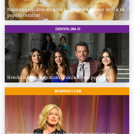
Najmehkejši domači kruhki: priprava v ponvi je trik za
popoln rezultat
ZADOVOLJNA.SI
Hčerki slavnega igralca sta ukradli vso pozornost
MOSKISVET.COM
Partner zvezdnice izginil brez sledu: nikoli ga niso