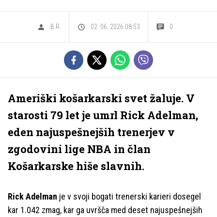
B.R.
02. 06. 2026 08.53
0
Ameriški košarkarski svet žaluje. V
starosti 79 let je umrl Rick Adelman,
eden najuspešnejših trenerjev v
zgodovini lige NBA in član
Košarkarske hiše slavnih.
Rick Adelman
je v svoji bogati trenerski karieri dosegel
kar 1.042 zmag, kar ga uvršča med deset najuspešnejših