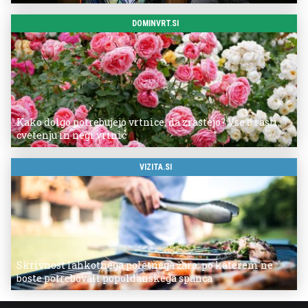
DOMINVRT.SI
Kako dolgo potrebujejo vrtnice, da zrastejo? Vse o rasti,
cvetenju in negi vrtnic
VIZITA.SI
Skrivnost lahkotnega poletnega žara, po katerem ne
boste potrebovali popoldanskega spanca