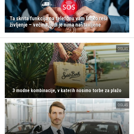
Ta skrita funkcija na telefonu vam lahko reši
življenje – večina ljudi je nima nastavljene
OGLAS
3 modne kombinacije, v katerih nosimo torbe za plažo
OGLAS