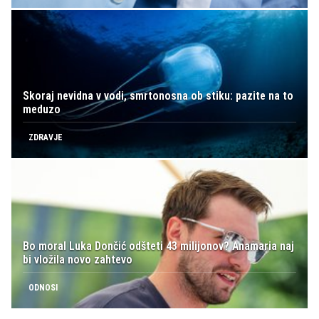
Skoraj nevidna v vodi, smrtonosna ob stiku: pazite na to
meduzo
ZDRAVJE
Bo moral Luka Dončić odšteti 43 milijonov? Anamaria naj
bi vložila novo zahtevo
ODNOSI