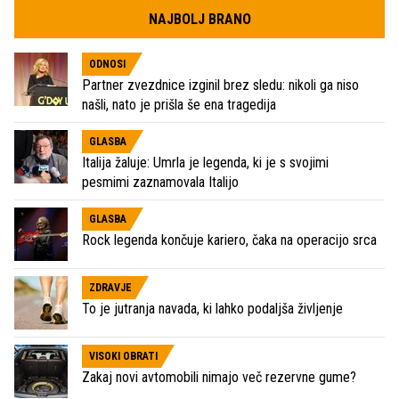
NAJBOLJ BRANO
ODNOSI
Partner zvezdnice izginil brez sledu: nikoli ga niso
našli, nato je prišla še ena tragedija
GLASBA
Italija žaluje: Umrla je legenda, ki je s svojimi
pesmimi zaznamovala Italijo
GLASBA
Rock legenda končuje kariero, čaka na operacijo srca
ZDRAVJE
To je jutranja navada, ki lahko podaljša življenje
VISOKI OBRATI
Zakaj novi avtomobili nimajo več rezervne gume?