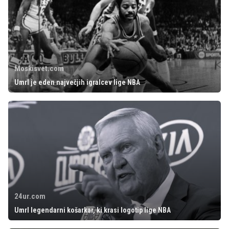
Moskisvet.com
Umrl je eden največjih igralcev lige NBA
24ur.com
Umrl legendarni košarkar, ki krasi logotip lige NBA