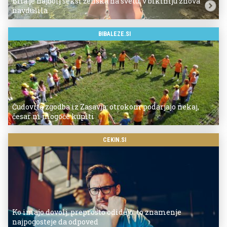
Bila je najbolj seksi ženska na svetu, v bikiniju znova
navdušila
BIBALEZE.SI
Čudovita zgodba iz Zasavja: otrokom podarjajo nekaj,
česar ni mogoče kupiti
CEKIN.SI
Ko imajo dovolj, preprosto odidejo: to znamenje
najpogosteje da odpoved