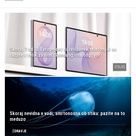
Skoraj 7 od 10 Evropejcev si želi tanek telefon, ki se
razpre v velik zaslon: Samsung ima odgovor
OGLAS
NOVICE
Skoraj nevidna v vodi, smrtonosna ob stiku: pazite na to
meduzo
ZDRAVJE