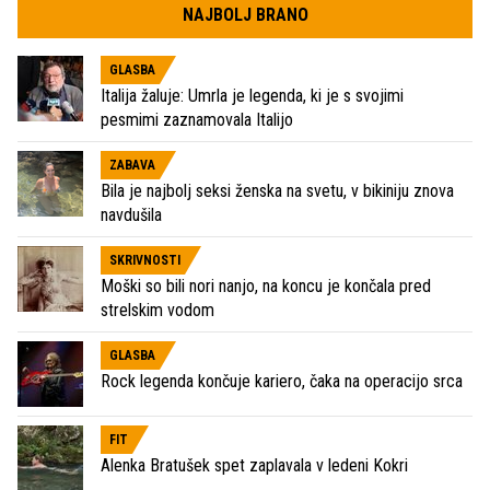
NAJBOLJ BRANO
GLASBA
Italija žaluje: Umrla je legenda, ki je s svojimi
pesmimi zaznamovala Italijo
ZABAVA
Bila je najbolj seksi ženska na svetu, v bikiniju znova
navdušila
SKRIVNOSTI
Moški so bili nori nanjo, na koncu je končala pred
strelskim vodom
GLASBA
Rock legenda končuje kariero, čaka na operacijo srca
FIT
Alenka Bratušek spet zaplavala v ledeni Kokri