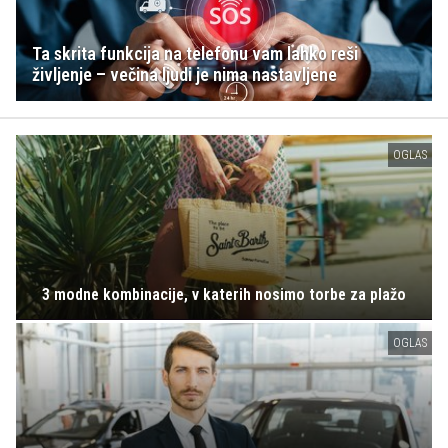
Ta skrita funkcija na telefonu vam lahko reši
življenje – večina ljudi je nima nastavljene
OGLAS
3 modne kombinacije, v katerih nosimo torbe za plažo
OGLAS