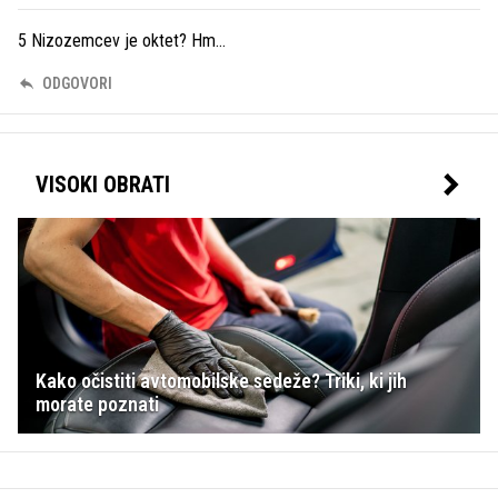
5 Nizozemcev je oktet? Hm...
ODGOVORI
VISOKI OBRATI
Kako očistiti avtomobilske sedeže? Triki, ki jih
morate poznati