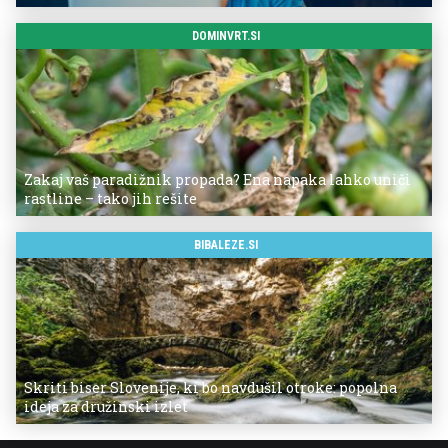
DOMINVRT.SI
Zakaj vaš paradižnik propada? Ena napaka lahko uniči
rastline – tako jih rešite
BIBALEZE.SI
Skriti biser Slovenije, ki bo navdušil otroke: popolna
ideja za družinski izlet