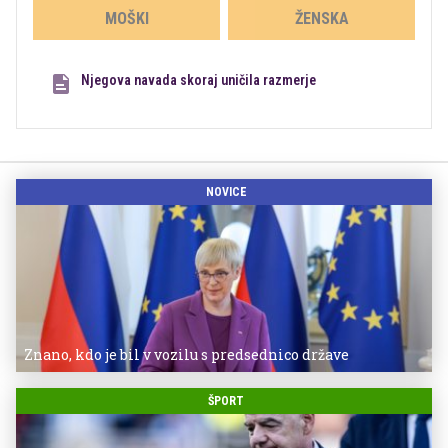
MOŠKI
ŽENSKA
Njegova navada skoraj uničila razmerje
NOVICE
Znano, kdo je bil v vozilu s predsednico države
ŠPORT