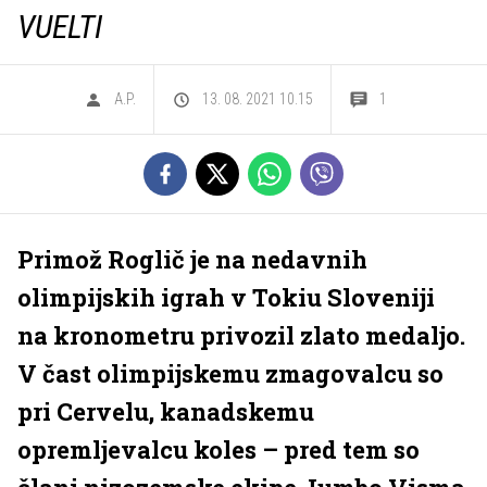
VUELTI
A.P.
13. 08. 2021 10.15
1
Primož Roglič je na nedavnih
olimpijskih igrah v Tokiu Sloveniji
na kronometru privozil zlato medaljo.
V čast olimpijskemu zmagovalcu so
pri Cervelu, kanadskemu
opremljevalcu koles – pred tem so