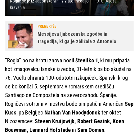
Roglič se je iz Japonske vrnil z zlato medaljo.
FOTO: Aljoša
Kravanja
PREBERI ŠE
Messijeva ljubezenska zgodba in
tragedija, ki ga je zbližala z Antonelo
''Rogla'' bo na hrbtu znova nosil
številko 1
, ki mu pripada
kot zmagovalcu lanske izvedbe, 31-letnik pa bo skušal na
76. Vuelti ohraniti 100-odstotni izkupiček. Španski krog
se bo končal 5. septembra v romarskem središču
Santiago de Compostela na severozahodu Španije.
Rogličevi sotrpini v moštvu bodo simpatični Američan
Sep
Kuss
, pa Belgijec
Nathan Van Hoodydonck
ter oktet
Nizozemcev:
Steven Kruijswijk, Robert Gesink, Koen
Bouwman, Lennard Hofstede
in
Sam Oomen
.