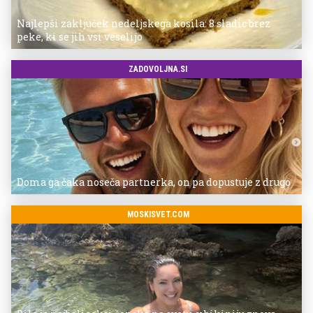
Najlepši zaključek nedeljskega kosila: 8 sladic brez
peke, ki se jih vsi veselijo
ZADOVOLJNA.SI
Doma ga čaka noseča partnerka, on pa dopustuje z drugo
MOSKISVET.COM