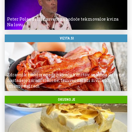
Peter Poles delil nasvete za bodoče tekmovalce kviza
Na lovu
VIZITA.SI
Zdravnik razbija enega največjih mitov: mastna jetra ne
nastanejo zaradi slanine, temveč zaradi živila, ki ga
imamo vsi radi
OKUSNO.JE