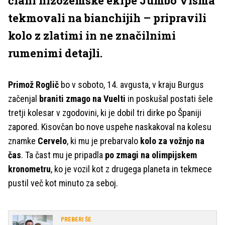
člani nizozemske ekipe Jumbo Visma
tekmovali na bianchijih – pripravili
kolo z zlatimi in ne značilnimi
rumenimi detajli.
Primož Roglič
bo v soboto, 14. avgusta, v kraju Burgus
začenjal
braniti zmago na Vuelti
in poskušal postati šele
tretji kolesar v zgodovini, ki je dobil tri dirke po Španiji
zapored. Kisovčan bo nove uspehe naskakoval na kolesu
znamke
Cervelo
, ki mu je prebarvalo
kolo za vožnjo na
čas
. Ta čast mu je pripadla
po zmagi na olimpijskem
kronometru
, ko je vozil kot z drugega planeta in tekmece
pustil več kot minuto za seboj.
PREBERI ŠE