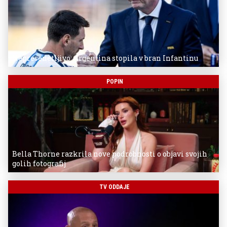
Nepresenetljivo: Argentina stopila v bran Infantinu
POPIN
Bella Thorne razkrila nove podrobnosti o objavi svojih
golih fotografij
TV ODDAJE