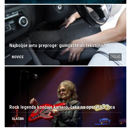
Najboljše avto preproge: gumijaste ali tekstilne?
OGLAS
NOVICE
Rock legenda končuje kariero, čaka na operacijo srca
GLASBA