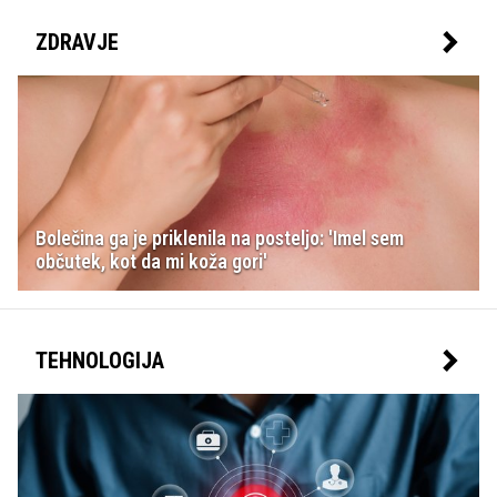
ZDRAVJE
Bolečina ga je priklenila na posteljo: 'Imel sem
občutek, kot da mi koža gori'
TEHNOLOGIJA