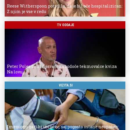
Reese Witherspoon potrdila, da je bil oče hospitaliziran:
Z njim je vse v redu
TV ODDAJE
Peter Poles delil nasvete za bodoče tekmovalce kviza
Na lovu
VIZITA.SI
Imenujejo ga tihi ubijalec, saj pogosto ostane neopažen: