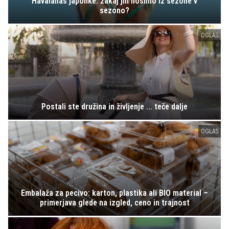
Havaianas japonke: zakaj jih nosimo iz sezone v
sezono?
OGLAS
Postali ste družina in življenje ... teče dalje
OGLAS
Embalaža za pecivo: karton, plastika ali BIO material –
primerjava glede na izgled, ceno in trajnost