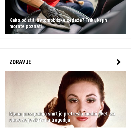
Kako očistiti avtomobilske sedeže? Triki, ki jih
morate poznati
ZDRAVJE
Njena prezgodnja smrt je pretresla modni svet: za
slavo se je skrivala tragedija