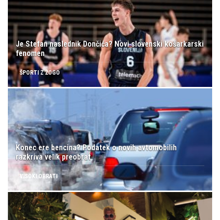
Je Stefan naslednik Dončića? Novi slovenski košarkarski
fenomen
ŠPORTI Z ŽOGO
Konec ere bencina? Podatek o novih avtomobilih
razkriva velik preobrat
VISOKI OBRATI