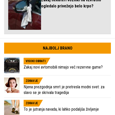
ogledalo privežejo belo krpo?
NAJBOLJ BRANO
VISOKI OBRATI
Zakaj novi avtomobili nimajo več rezervne gume?
ZDRAVJE
Njena prezgodnja smrt je pretresla modni svet: za
slavo se je skrivala tragedija
ZDRAVJE
To je jutranja navada, ki lahko podaljša življenje