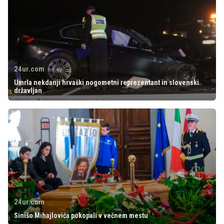
24ur.com
Umrla nekdanji hrvaški nogometni reprezentant in slovenski
državljan
24ur.com
Sinišo Mihajlovića pokopali v večnem mestu