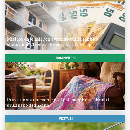
Mislite, da je milijon evrov dovolj za sanjsko
stanovanje? Te številke so šokirale Evropo
DOMINVRT.SI
Pravilno shranjevanje prešitih odej: Kako ohraniti
družinsko dediščino
VIZITA.SI