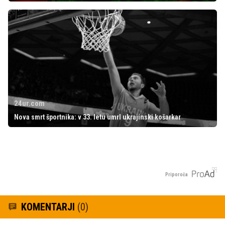
24ur.com
Nova smrt športnika: v 33. letu umrl ukrajinski košarkar
Priporoča
KOMENTARJI
(0)