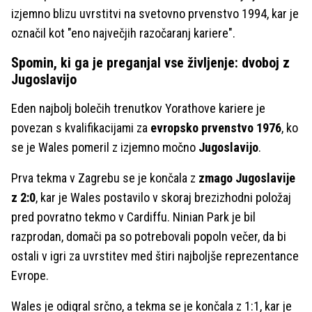
izjemno blizu uvrstitvi na svetovno prvenstvo 1994, kar je
označil kot "eno največjih razočaranj kariere".
Spomin, ki ga je preganjal vse življenje: dvoboj z
Jugoslavijo
Eden najbolj bolečih trenutkov Yorathove kariere je
povezan s kvalifikacijami za
evropsko prvenstvo 1976
, ko
se je Wales pomeril z izjemno močno
Jugoslavijo
.
Prva tekma v Zagrebu se je končala z
zmago Jugoslavije
z 2:0
, kar je Wales postavilo v skoraj brezizhodni položaj
pred povratno tekmo v Cardiffu. Ninian Park je bil
razprodan, domači pa so potrebovali popoln večer, da bi
ostali v igri za uvrstitev med štiri najboljše reprezentance
Evrope.
Wales je odigral srčno, a tekma se je končala z 1:1, kar je