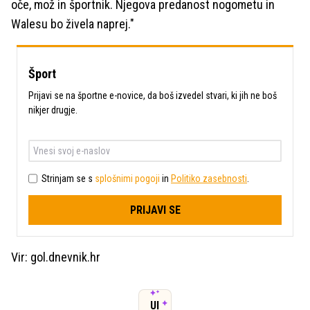
oče, mož in športnik. Njegova predanost nogometu in
Walesu bo živela naprej."
Šport
Prijavi se na športne e-novice, da boš izvedel stvari, ki jih ne boš
nikjer drugje.
Strinjam se s
splošnimi pogoji
in
Politiko zasebnosti
.
PRIJAVI SE
Vir: gol.dnevnik.hr
UI