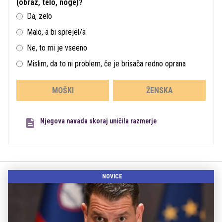
(obraz, telo, noge)?
Da, zelo
Malo, a bi sprejel/a
Ne, to mi je vseeno
Mislim, da to ni problem, če je brisača redno oprana
MOŠKI
ŽENSKA
Njegova navada skoraj uničila razmerje
NOVICE