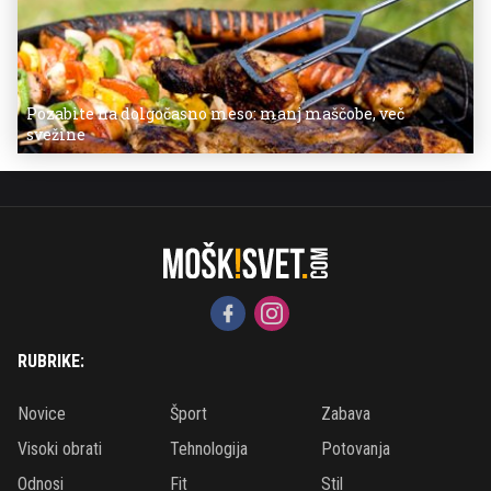
Pozabite na dolgočasno meso: manj maščobe, več
svežine
RUBRIKE:
Novice
Šport
Zabava
Visoki obrati
Tehnologija
Potovanja
Odnosi
Fit
Stil