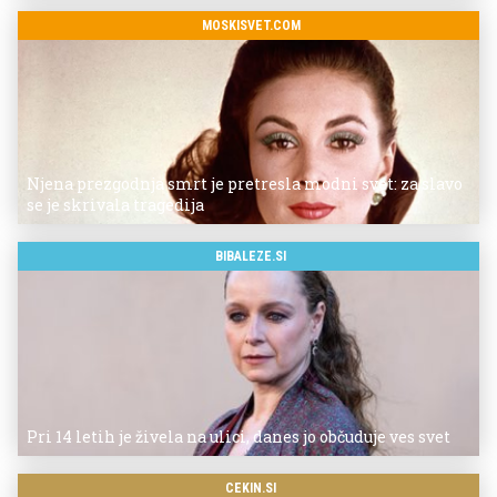
MOSKISVET.COM
Njena prezgodnja smrt je pretresla modni svet: za slavo
se je skrivala tragedija
BIBALEZE.SI
Pri 14 letih je živela na ulici, danes jo občuduje ves svet
CEKIN.SI