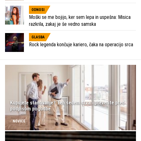
ODNOSI
Moški se me bojijo, ker sem lepa in uspešna: Misica
razkrila, zakaj je še vedno samska
GLASBA
Rock legenda končuje kariero, čaka na operacijo srca
Kupujete stanovanje? Teh sedem stvari preverite pred
podpisom pogodbe
NOVICE