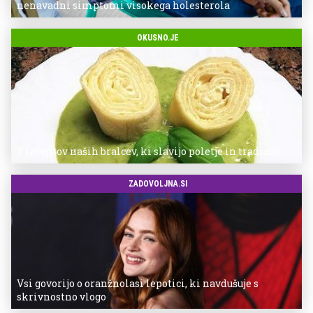
nenavadni simptomi visokega holesterola
OKUSNO.JE
7 receptov naših bralcev, ki slavijo poletje in tradicijo
ZADOVOLJNA.SI
Vsi govorijo o oranžnolasi lepotici, ki navdušuje s
skrivnostno vlogo