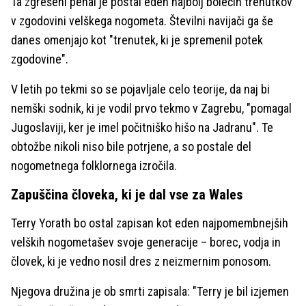
Ta zgrešeni penal je postal eden najbolj bolečih trenutkov
v zgodovini velškega nogometa. Številni navijači ga še
danes omenjajo kot "trenutek, ki je spremenil potek
zgodovine".
V letih po tekmi so se pojavljale celo teorije, da naj bi
nemški sodnik, ki je vodil prvo tekmo v Zagrebu, "pomagal
Jugoslaviji, ker je imel počitniško hišo na Jadranu". Te
obtožbe nikoli niso bile potrjene, a so postale del
nogometnega folklornega izročila.
Zapuščina človeka, ki je dal vse za Wales
Terry Yorath bo ostal zapisan kot eden najpomembnejših
velških nogometašev svoje generacije – borec, vodja in
človek, ki je vedno nosil dres z neizmernim ponosom.
Njegova družina je ob smrti zapisala: "Terry je bil izjemen