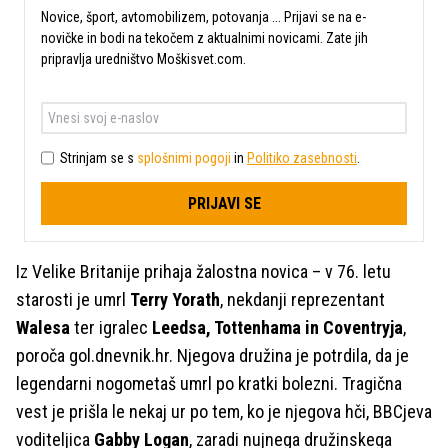
Novice, šport, avtomobilizem, potovanja ... Prijavi se na e-
novičke in bodi na tekočem z aktualnimi novicami. Zate jih
pripravlja uredništvo Moškisvet.com.
Strinjam se s
splošnimi pogoji
in
Politiko zasebnosti
.
PRIJAVI SE
Iz Velike Britanije prihaja žalostna novica – v 76. letu
starosti je umrl
Terry Yorath
, nekdanji reprezentant
Walesa
ter igralec
Leedsa, Tottenhama in Coventryja
,
poroča gol.dnevnik.hr. Njegova družina je potrdila, da je
legendarni nogometaš umrl po kratki bolezni. Tragična
vest je prišla le nekaj ur po tem, ko je njegova hči, BBCjeva
voditeljica
Gabby Logan
, zaradi nujnega družinskega