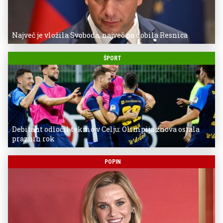
Največ je vložila Svoboda, največ pa dobila Resnica
ŠPORT
Debitant odločil tekmo v Celju: Olimpija znova ostala
praznih rok
POPIN