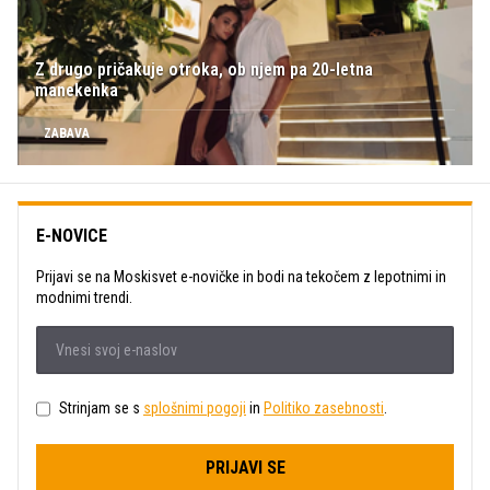
Z drugo pričakuje otroka, ob njem pa 20-letna
manekenka
ZABAVA
E-NOVICE
Prijavi se na Moskisvet e-novičke in bodi na tekočem z lepotnimi in
modnimi trendi.
Strinjam se s
splošnimi pogoji
in
Politiko zasebnosti
.
PRIJAVI SE