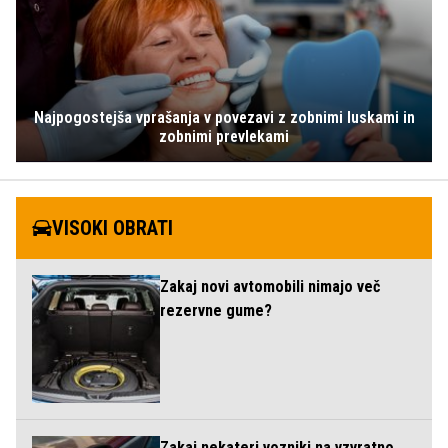
Najpogostejša vprašanja v povezavi z zobnimi luskami in
zobnimi prevlekami
VISOKI OBRATI
Zakaj novi avtomobili nimajo več
rezervne gume?
Zakaj nekateri vozniki na vzvratno