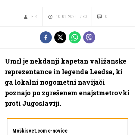
E.R.
10. 01. 2026 02.30
0
Umrl je nekdanji kapetan valižanske
reprezentance in legenda Leedsa, ki
ga lokalni nogometni navijači
poznajo po zgrešenem enajstmetrovki
proti Jugoslaviji.
Moškisvet.com e-novice