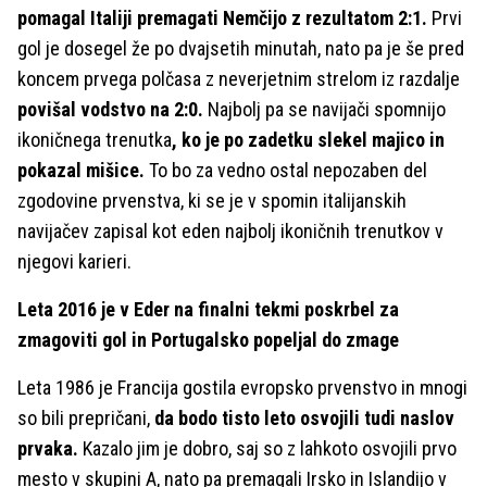
pomagal Italiji premagati Nemčijo z rezultatom 2:1.
Prvi
gol je dosegel že po dvajsetih minutah, nato pa je še pred
koncem prvega polčasa z neverjetnim strelom iz razdalje
povišal vodstvo na 2:0.
Najbolj pa se navijači spomnijo
ikoničnega trenutka
, ko je po zadetku slekel majico in
pokazal mišice.
To bo za vedno ostal nepozaben
del
zgodovine prvenstva, ki se je v spomin italijanskih
navijačev zapisal kot eden najbolj ikoničnih trenutkov v
njegovi karieri.
Leta 2016 je v Eder na finalni tekmi poskrbel za
zmagoviti gol in Portugalsko popeljal do zmage
Leta 1986 je Francija gostila evropsko prvenstvo in mnogi
so bili prepričani,
da bodo tisto leto osvojili tudi naslov
prvaka.
Kazalo jim je dobro, saj so z lahkoto osvojili prvo
mesto v skupini A, nato pa premagali Irsko in Islandijo v