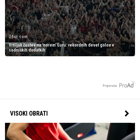
24ur.com
Vrtiljak čustev na 'norem' Euru: rekordnih devet golov v
sodniških dodatkih
Priporoča
VISOKI OBRATI