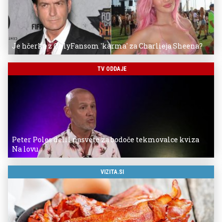
Je hčerka z OnlyFansom 'karma' za Charlieja Sheena?
TV ODDAJE
Peter Poles delil nasvete za bodoče tekmovalce kviza
Na lovu
VIZITA.SI