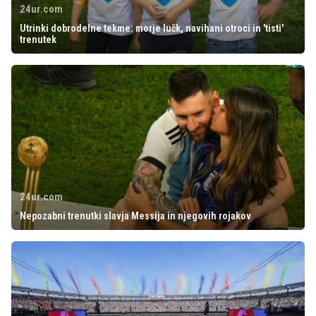
24ur.com
Utrinki dobrodelne tekme: morje lučk, navihani otroci in 'tisti'
trenutek
24ur.com
Nepozabni trenutki slavja Messija in njegovih rojakov