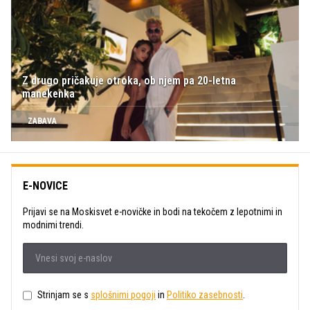
Z drugo pričakuje otroka, ob njem pa 20-letna
manekenka
ZABAVA
E-NOVICE
Prijavi se na Moskisvet e-novičke in bodi na tekočem z lepotnimi in
modnimi trendi.
Strinjam se s
splošnimi pogoji
in
Politiko zasebnosti
.