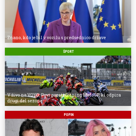
Znano, kdo je bil v vozilu s predsednico države
ŠPORT
V živo na VOYO: Prvi prosti trening MotoGP, ki odpira
drugi del sezone
POPIN