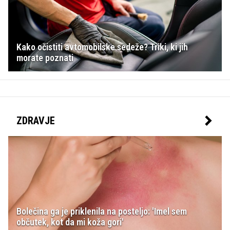
Kako očistiti avtomobilske sedeže? Triki, ki jih
morate poznati
ZDRAVJE
Bolečina ga je priklenila na posteljo: 'Imel sem
občutek, kot da mi koža gori'