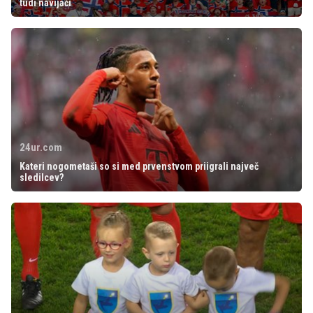
tudi navijači
24ur.com
Kateri nogometaši so si med prvenstvom priigrali največ
sledilcev?