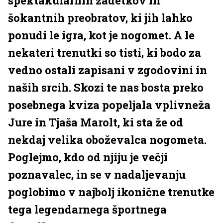
spektakularnih zadetkov in
šokantnih preobratov, ki jih lahko
ponudi le igra, kot je nogomet. A le
nekateri trenutki so tisti, ki bodo za
vedno ostali zapisani v zgodovini in
naših srcih. Skozi te nas bosta preko
posebnega kviza popeljala vplivneža
Jure in Tjaša Marolt, ki sta že od
nekdaj velika oboževalca nogometa.
Poglejmo, kdo od njiju je večji
poznavalec, in se v nadaljevanju
poglobimo v najbolj ikonične trenutke
tega legendarnega športnega