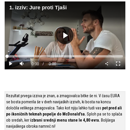
1. izziv: Jure proti Tjaši
Predvajaj
Loaded
:
0%
Current
0:00
/
Duration
0:00
Predvajaj
Tiho
Celoza
način
Time
Rezultat prvega izziva je znan, a zmagovalca bitke še ni. V času EURA
se bosta pomerila še v dveh navijaških izzivih, ki bosta na koncu
določila velikega zmagovalca. Tako kot njiju lahko tudi vas
pot pred ali
po ikoničnih tekmah popelje do McDonald'sa.
Sploh pa se to splača
ob sredah, ker
izbrani srednji menu stane le 4,80 evra.
Boljšega
navijaškega obroka namreč ni!