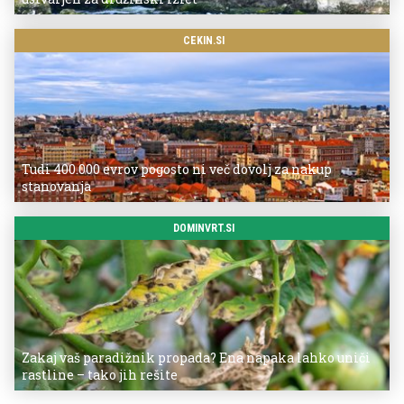
CEKIN.SI
Tudi 400.000 evrov pogosto ni več dovolj za nakup
stanovanja
DOMINVRT.SI
Zakaj vaš paradižnik propada? Ena napaka lahko uniči
rastline – tako jih rešite