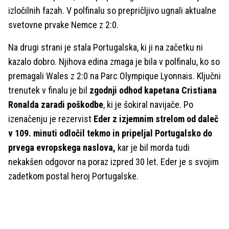
izločilnih fazah. V polfinalu so prepričljivo ugnali aktualne
svetovne prvake Nemce z 2:0.
Na drugi strani je stala Portugalska, ki ji na začetku ni
kazalo dobro. Njihova edina zmaga je bila v polfinalu, ko so
premagali Wales z 2:0 na Parc Olympique Lyonnais. Ključni
trenutek v finalu je bil
zgodnji odhod kapetana Cristiana
Ronalda zaradi poškodbe
, ki je šokiral navijače. Po
izenačenju je rezervist
Eder z izjemnim strelom od daleč
v 109. minuti odločil tekmo in pripeljal Portugalsko do
prvega evropskega naslova,
kar je bil morda tudi
nekakšen odgovor na poraz izpred 30 let. Eder je s svojim
zadetkom postal heroj Portugalske.