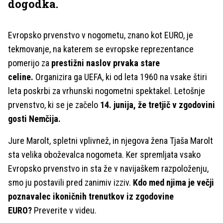
dogodka.
Evropsko prvenstvo v nogometu, znano kot EURO, je
tekmovanje, na katerem se evropske reprezentance
pomerijo za
prestižni naslov prvaka stare
celine.
Organizira ga UEFA, ki od leta 1960 na vsake štiri
leta poskrbi za vrhunski nogometni spektakel. Letošnje
prvenstvo, ki se je začelo
14. junija, že tretjič v zgodovini
gosti Nemčija.
Jure Marolt, spletni vplivnež, in njegova žena Tjaša Marolt
sta velika oboževalca nogometa. Ker spremljata vsako
Evropsko prvenstvo in sta že v navijaškem razpoloženju,
smo ju postavili pred zanimiv izziv.
Kdo med njima je večji
poznavalec ikoničnih trenutkov iz zgodovine
EURO?
Preverite v videu.