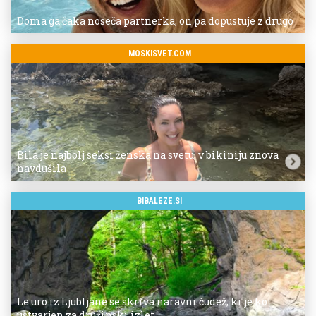
Doma ga čaka noseča partnerka, on pa dopustuje z drugo
MOSKISVET.COM
Bila je najbolj seksi ženska na svetu, v bikiniju znova
navdušila
BIBALEZE.SI
Le uro iz Ljubljane se skriva naravni čudež, ki je kot
ustvarjen za družinski izlet