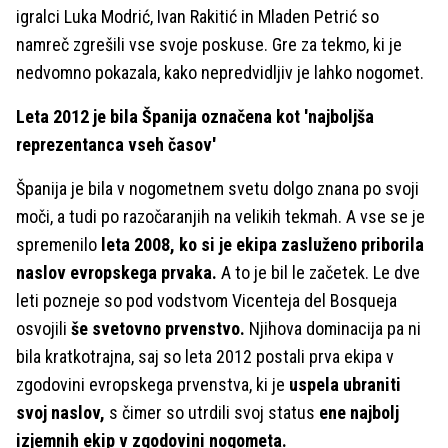
igralci Luka Modrić, Ivan Rakitić in Mladen Petrić so
namreč zgrešili vse svoje poskuse. Gre za tekmo, ki je
nedvomno pokazala, kako nepredvidljiv je lahko nogomet.
Leta 2012 je bila Španija označena kot 'najboljša
reprezentanca vseh časov'
Španija je bila v nogometnem svetu dolgo znana po svoji
moči, a tudi po razočaranjih na velikih tekmah. A vse se je
spremenilo
leta 2008, ko si je ekipa zasluženo priborila
naslov evropskega prvaka.
A to je bil le začetek. Le dve
leti pozneje so pod vodstvom Vicenteja del Bosqueja
osvojili
še svetovno prvenstvo.
Njihova dominacija pa ni
bila kratkotrajna, saj so leta 2012 postali prva ekipa v
zgodovini evropskega prvenstva, ki je
uspela ubraniti
svoj naslov,
s čimer so utrdili svoj status
ene najbolj
izjemnih ekip v zgodovini nogometa.