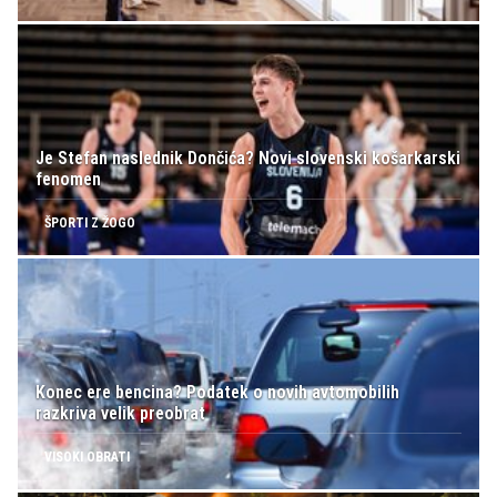
Je Stefan naslednik Dončića? Novi slovenski košarkarski
fenomen
ŠPORTI Z ŽOGO
Konec ere bencina? Podatek o novih avtomobilih
razkriva velik preobrat
VISOKI OBRATI