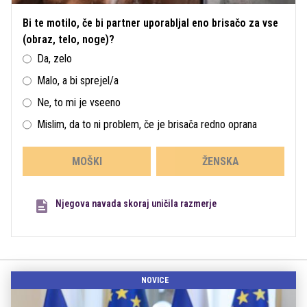
Bi te motilo, če bi partner uporabljal eno brisačo za vse
(obraz, telo, noge)?
Da, zelo
Malo, a bi sprejel/a
Ne, to mi je vseeno
Mislim, da to ni problem, če je brisača redno oprana
MOŠKI
ŽENSKA
Njegova navada skoraj uničila razmerje
NOVICE