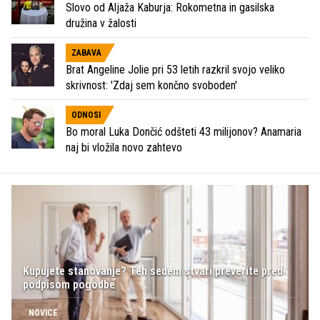
Slovo od Aljaža Kaburja: Rokometna in gasilska
družina v žalosti
ZABAVA
Brat Angeline Jolie pri 53 letih razkril svojo veliko
skrivnost: 'Zdaj sem končno svoboden'
ODNOSI
Bo moral Luka Dončić odšteti 43 milijonov? Anamaria
naj bi vložila novo zahtevo
Kupujete stanovanje? Teh sedem stvari preverite pred
podpisom pogodbe
NOVICE