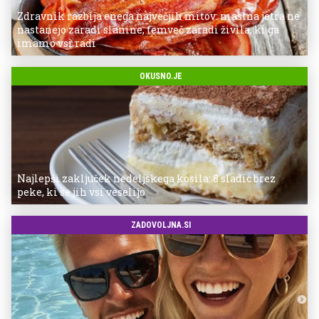
Zdravnik razbija enega največjih mitov: mastna jetra ne
nastanejo zaradi slanine, temveč zaradi živila, ki ga
imamo vsi radi
OKUSNO.JE
Najlepši zaključek nedeljskega kosila: 8 sladic brez
peke, ki se jih vsi veselijo
ZADOVOLJNA.SI