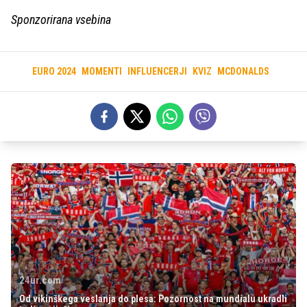
Sponzorirana vsebina
EURO 2024
MOMENTI
INFLUENCERJI
KVIZ
MCDONALDS
24ur.com
Od vikinškega veslanja do plesa: Pozornost na mundialu ukradli