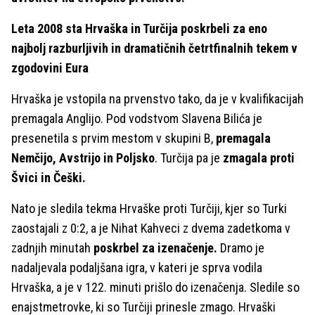
Leta 2008 sta Hrvaška in Turčija poskrbeli za eno
najbolj razburljivih in dramatičnih četrtfinalnih tekem v
zgodovini Eura
Hrvaška je vstopila na prvenstvo tako, da je v kvalifikacijah
premagala Anglijo. Pod vodstvom Slavena Bilića je
presenetila s prvim mestom v skupini B,
premagala
Nemčijo, Avstrijo in Poljsko
. Turčija pa je
zmagala proti
Švici in Češki.
Nato je sledila tekma Hrvaške proti Turčiji, kjer so Turki
zaostajali z 0:2, a je Nihat Kahveci z dvema zadetkoma v
zadnjih minutah
poskrbel za izenačenje.
Dramo je
nadaljevala podaljšana igra, v kateri je sprva vodila
Hrvaška, a je v 122. minuti prišlo do izenačenja. Sledile so
enajstmetrovke, ki so Turčiji prinesle zmago. Hrvaški