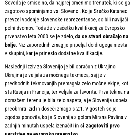
Seveda je smiselno, da najprej omenimo trenutek, ki se ga
zagotovo spominjamo vsi Slovenci. Ko je Srečko Katanec
prevzel vodenje slovenske reprezentance, so bili navijači
polni dvomov. Toda že v začetku kvalifikacij za Evropsko
prvenstvo leta 2000 se je zdelo,
da se stvari obračajo na
bolje.
Niz zaporednih zmag je pripeljal do drugega mesta
v skupini, kar je prineslo dodatne kvalifikacije.
Naslednji izziv za Slovenijo je bil obračun z Ukrajino.
Ukrajina je veljala za močnega tekmeca, saj je v
predhodnih tekmovanjih premagala zelo močne ekipe, kot
sta Rusija in Francija, ter veljala za favorita. Prva tekma na
domačem terenu je bila zelo napeta, a je Slovenija uspela
preobrniti izid in doseči zmago s 2:1. V gosteh se je
zgodba ponovila, ko je Slovenija z golom Mirana Pavlina v
zadnjih minutah uspela izenačiti in
si zagotoviti prvo
uvrstitev na evropsko prvenstvo.