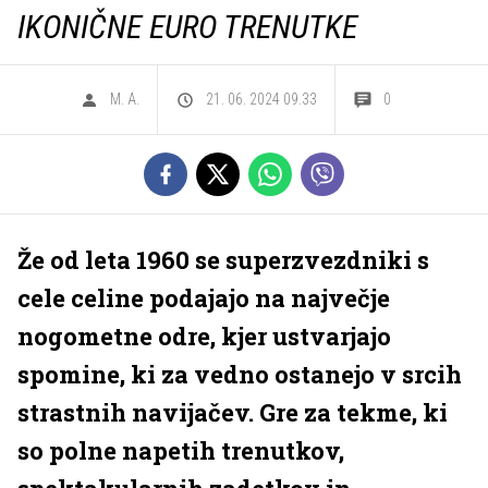
IKONIČNE EURO TRENUTKE
M. A.
21. 06. 2024 09.33
0
Že od leta 1960 se superzvezdniki s
cele celine podajajo na največje
nogometne odre, kjer ustvarjajo
spomine, ki za vedno ostanejo v srcih
strastnih navijačev. Gre za tekme, ki
so polne napetih trenutkov,