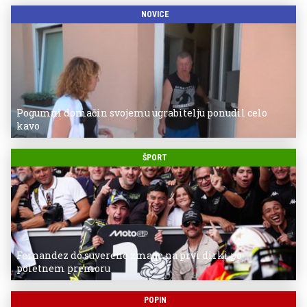
NOVICE
Pogumni domačin svojemu ugrabitelju ponudil celo
kavo
ŠPORT
Fernandez do suverene zmage na prvi dirki po
poletnem premoru
POPIN