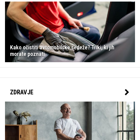
Kako očistiti avtomobilske sedeže? Triki, ki jih
morate poznati
ZDRAVJE