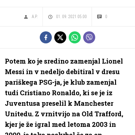
A.P.
01. 09. 2021 05.00
0
Potem ko je sredino zamenjal Lionel
Messi in v nedeljo debitiral v dresu
pariškega PSG-ja, je klub zamenjal
tudi Cristiano Ronaldo, ki se je iz
Juventusa preselil k Manchester
Unitedu. Z vrnitvijo na Old Trafford,
kjer je že igral med letoma 2003 in
2009, je tako poskrbel še za en