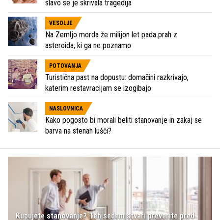
slavo se je skrivala tragedija
VESOLJE
Na Zemljo morda že milijon let pada prah z
asteroida, ki ga ne poznamo
POTOVANJA
Turistična past na dopustu: domačini razkrivajo,
katerim restavracijam se izogibajo
NASLOVNICA
Kako pogosto bi morali beliti stanovanje in zakaj se
barva na stenah lušči?
Kupujete stanovanje? Teh sedem stvari preverite pred