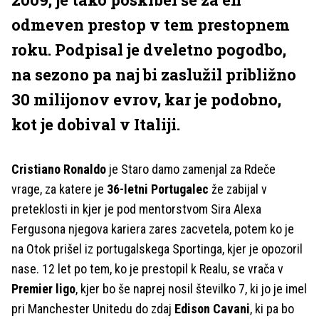
odmeven prestop v tem prestopnem
roku. Podpisal je dveletno pogodbo,
na sezono pa naj bi zaslužil približno
30 milijonov evrov, kar je podobno,
kot je dobival v Italiji.
Cristiano Ronaldo
je Staro damo zamenjal za Rdeče
vrage, za katere je
36-letni Portugalec
že zabijal v
preteklosti in kjer je pod mentorstvom Sira Alexa
Fergusona njegova kariera zares zacvetela, potem ko je
na Otok prišel iz portugalskega Sportinga, kjer je opozoril
nase. 12 let po tem, ko je prestopil k Realu, se vrača v
Premier ligo
, kjer bo še naprej nosil številko 7, ki jo je imel
pri Manchester Unitedu do zdaj
Edison Cavani
, ki pa bo