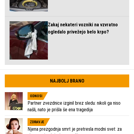
Zakaj nekateri vozniki na vzvratno
ogledalo privežejo belo krpo?
NAJBOLJ BRANO
ODNOSI
Partner zvezdnice izginil brez sledu: nikoli ga niso
našli, nato je prišla še ena tragedija
ZDRAVJE
Njena prezgodnja smrt je pretresla modni svet: za