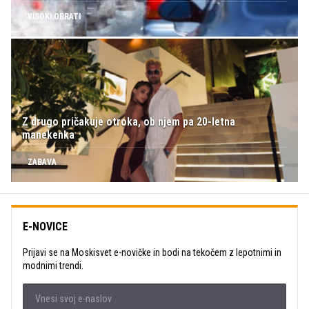
VISOKI OBRATI
Z drugo pričakuje otroka, ob njem pa 20-letna
manekenka
ZABAVA
E-NOVICE
Prijavi se na Moskisvet e-novičke in bodi na tekočem z lepotnimi in
modnimi trendi.