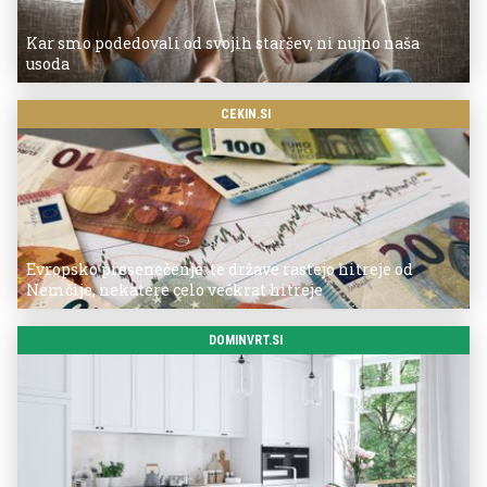
Kar smo podedovali od svojih staršev, ni nujno naša
usoda
CEKIN.SI
Evropsko presenečenje: te države rastejo hitreje od
Nemčije, nekatere celo večkrat hitreje
DOMINVRT.SI