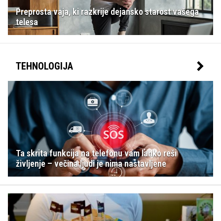
Preprosta vaja, ki razkrije dejansko starost vašega
telesa
TEHNOLOGIJA
Ta skrita funkcija na telefonu vam lahko reši
življenje – večina ljudi je nima nastavljene