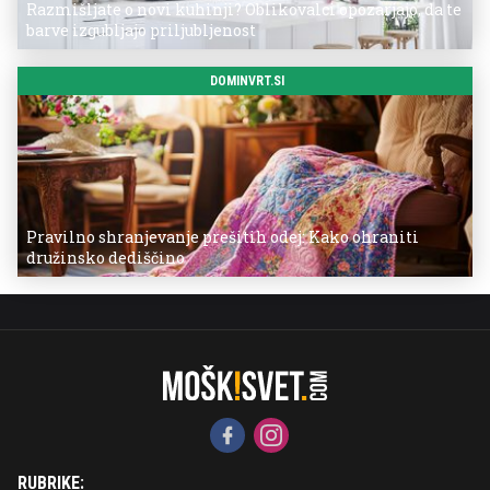
Razmišljate o novi kuhinji? Oblikovalci opozarjajo, da te
barve izgubljajo priljubljenost
DOMINVRT.SI
Pravilno shranjevanje prešitih odej: Kako ohraniti
družinsko dediščino
RUBRIKE: