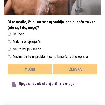
Bi te motilo, če bi partner uporabljal eno brisačo za vse
(obraz, telo, noge)?
Da, zelo
Malo, a bi sprejel/a
Ne, to mi je vseeno
Mislim, da to ni problem, če je brisača redno oprana
MOŠKI
ŽENSKA
Njegova navada skoraj uničila razmerje