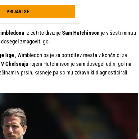
PRIJAVI SE
imbledona
iz četrte divizije
Sam Hutchinson
je v šesti minuti
n dosegel zmagoviti gol.
ge lige
, Wimbledon pa je za potrditev mesta v končnici za
 V Chelseaju
rojeni Hutchinson je sam dosegel edini gol na
ečinami v prsih, kasneje pa so mu zdravniki diagnosticirali