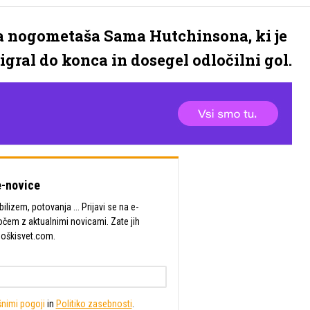
a nogometaša Sama Hutchinsona, ki je
igral do konca in dosegel odločilni gol.
-novice
lizem, potovanja ... Prijavi se na e-
očem z aktualnimi novicami. Zate jih
Moškisvet.com.
nimi pogoji
in
Politiko zasebnosti
.