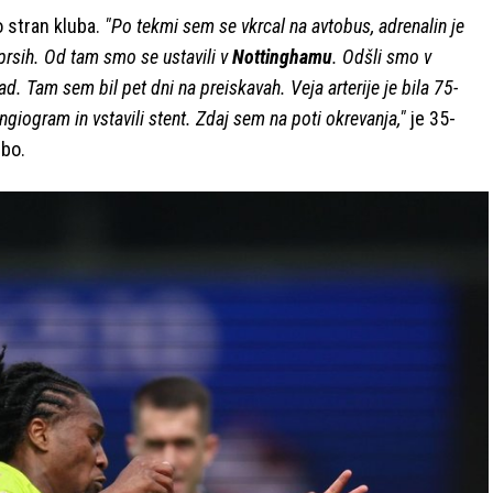
o stran kluba.
"Po tekmi sem se vkrcal na avtobus, adrenalin je
 prsih. Od tam smo se ustavili v
Nottinghamu
. Odšli smo v
ad. Tam sem bil pet dni na preiskavah. Veja arterije je bila 75-
ngiogram in vstavili stent. Zdaj sem na poti okrevanja,"
je 35-
dbo.