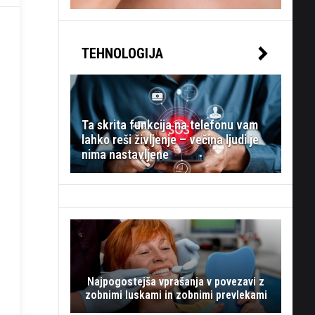
TEHNOLOGIJA
Ta skrita funkcija na telefonu vam
lahko reši življenje – večina ljudi je
nima nastavljene
Najpogostejša vprašanja v povezavi z
zobnimi luskami in zobnimi prevlekami