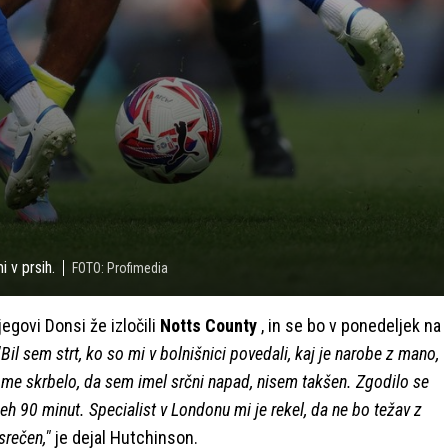
 v prsih.
FOTO: Profimedia
egovi Donsi že izločili
Notts County
, in se bo v ponedeljek na
"Bil sem strt, ko so mi v bolnišnici povedali, kaj je narobe z mano,
i me skrbelo, da sem imel srčni napad, nisem takšen. Zgodilo se
vseh 90 minut. Specialist v Londonu mi je rekel, da ne bo težav z
srečen,"
je dejal Hutchinson.