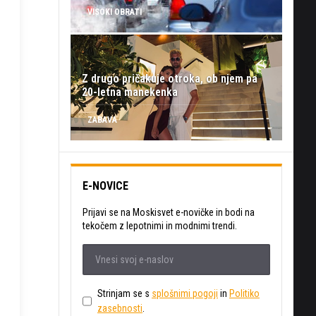
VISOKI OBRATI
Z drugo pričakuje otroka, ob njem pa
20-letna manekenka
ZABAVA
E-NOVICE
Prijavi se na Moskisvet e-novičke in bodi na
tekočem z lepotnimi in modnimi trendi.
Strinjam se s
splošnimi pogoji
in
Politiko
zasebnosti
.