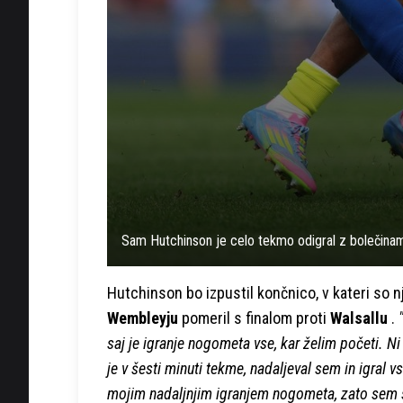
Sam Hutchinson je celo tekmo odigral z bolečinami
Hutchinson bo izpustil končnico, v kateri so nj
Wembleyju
pomeril s finalom proti
Walsallu
.
saj je igranje nogometa vse, kar želim početi. N
je v šesti minuti tekme, nadaljeval sem in igral 
mojim nadaljnjim igranjem nogometa, zato sem 