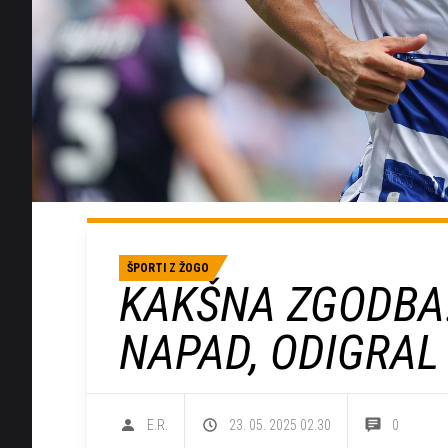
ŠPORTI Z ŽOGO
KAKŠNA ZGODBA!
NAPAD, ODIGRAL
E.R.
23. 05. 2025 02.30
0