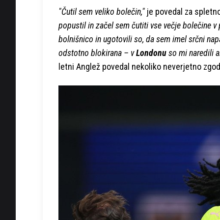
"Čutil sem veliko bolečin,"
je povedal za spletn
popustil in začel sem čutiti vse večje bolečine v
bolnišnico in ugotovili so, da sem imel srčni nap
odstotno blokirana – v
Londonu
so mi naredili a
letni Anglež povedal nekoliko neverjetno zgo