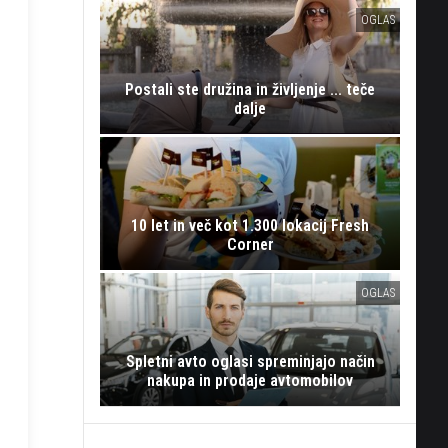
OGLAS
Postali ste družina in življenje ... teče
dalje
10 let in več kot 1.300 lokacij Fresh
Corner
OGLAS
Spletni avto oglasi spreminjajo način
nakupa in prodaje avtomobilov