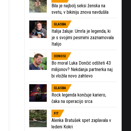
Bila je najbolj seksi ženska na
svetu, v bikiniju znova navdušila
GLASBA
Italija žaluje: Umrla je legenda, ki
je s svojimi pesmimi zaznamovala
Italijo
ODNOSI
Bo moral Luka Dončić odšteti 43
milijonov? Nekdanja partnerka naj
bi vložila novo zahtevo
GLASBA
Rock legenda končuje kariero,
čaka na operacijo srca
FIT
Alenka Bratušek spet zaplavala v
ledeni Kokri