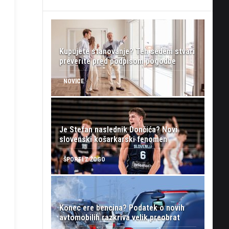
Kupujete stanovanje? Teh sedem stvari
preverite pred podpisom pogodbe
NOVICE
Je Stefan naslednik Dončića? Novi
slovenski košarkarski fenomen
ŠPORTI Z ŽOGO
Konec ere bencina? Podatek o novih
avtomobilih razkriva velik preobrat