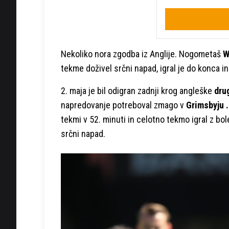
Nekoliko nora zgodba iz Anglije. Nogometaš
W
tekme doživel srčni napad, igral je do konca i
2. maja je bil odigran zadnji krog angleške
dru
napredovanje potreboval zmago v
Grimsbyju .
tekmi v 52. minuti in celotno tekmo igral z bol
srčni napad.