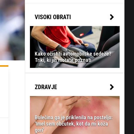
VISOKI OBRATI
Kako očistiti avtomobilske sedeže?
Triki, ki jih morate poznati
ZDRAVJE
Bolečina ga je priklenila na posteljo:
'Imel sem občutek, kot da mi koža
gori'