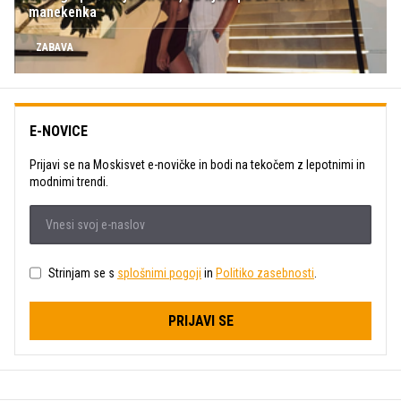
manekenka
ZABAVA
E-NOVICE
Prijavi se na Moskisvet e-novičke in bodi na tekočem z lepotnimi in
modnimi trendi.
Strinjam se s
splošnimi pogoji
in
Politiko zasebnosti
.
PRIJAVI SE