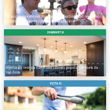
43 milijonov evrov? Koliko so po razhodu zahtevale ali
prejele partnerice športnih zvezdnikov
DOMINVRT.SI
Svetla ali temna tla? Kako izbrati popoln odtenek za
vaš dom
VIZITA.SI