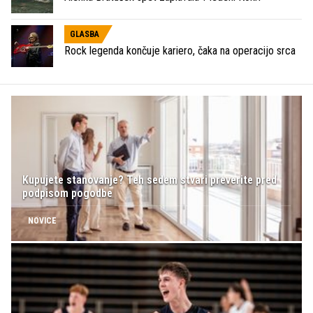
GLASBA
Rock legenda končuje kariero, čaka na operacijo srca
Kupujete stanovanje? Teh sedem stvari preverite pred
podpisom pogodbe
NOVICE