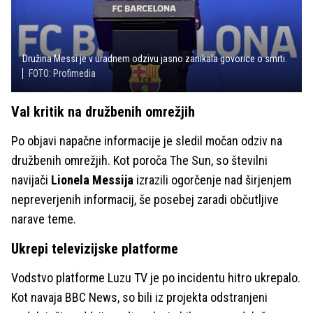
Družina Messi je v uradnem odzivu jasno zanikala govorice o smrti.
FOTO: Profimedia
Val kritik na družbenih omrežjih
Po objavi napačne informacije je sledil močan odziv na
družbenih omrežjih. Kot poroča The Sun, so številni
navijači
Lionela Messija
izrazili ogorčenje nad širjenjem
nepreverjenih informacij, še posebej zaradi občutljive
narave teme.
Ukrepi televizijske platforme
Vodstvo platforme Luzu TV je po incidentu hitro ukrepalo.
Kot navaja BBC News, so bili iz projekta odstranjeni