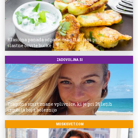
Klasična panada odpade: tako Italijani pripravijo
slastne ocvrte bučke
ZADOVOLJNA.SI
Tragična smrt znane vplivnice, ki je pri 26 letih
izgubila boj z boleznijo
MOSKISVET.COM