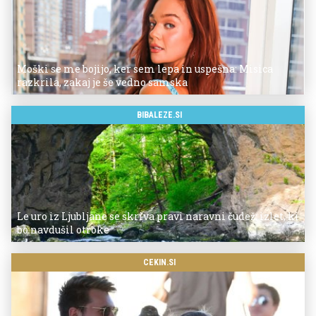
Moški se me bojijo, ker sem lepa in uspešna: Misica
razkrila, zakaj je še vedno samska
BIBALEZE.SI
Le uro iz Ljubljane se skriva pravi naravni čudež: izlet, ki
bo navdušil otroke
CEKIN.SI