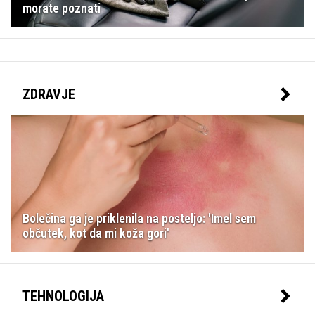
morate poznati
ZDRAVJE
Bolečina ga je priklenila na posteljo: 'Imel sem
občutek, kot da mi koža gori'
TEHNOLOGIJA