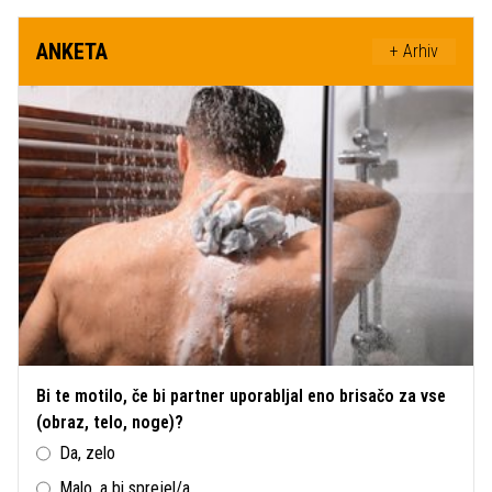
ANKETA
+ Arhiv
Bi te motilo, če bi partner uporabljal eno brisačo za vse
(obraz, telo, noge)?
Da, zelo
Malo, a bi sprejel/a