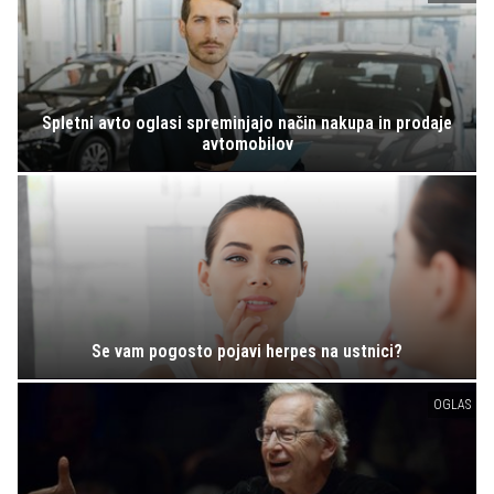
Spletni avto oglasi spreminjajo način nakupa in prodaje
avtomobilov
Se vam pogosto pojavi herpes na ustnici?
OGLAS