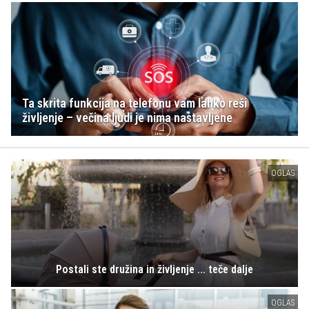
Ta skrita funkcija na telefonu vam lahko reši
življenje – večina ljudi je nima nastavljene
OGLAS
Postali ste družina in življenje ... teče dalje
OGLAS