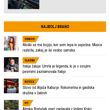
NAJBOLJ BRANO
ODNOSI
Moški se me bojijo, ker sem lepa in uspešna: Misica
razkrila, zakaj je še vedno samska
GLASBA
Italija žaluje: Umrla je legenda, ki je s svojimi
pesmimi zaznamovala Italijo
NOVICE
Slovo od Aljaža Kaburja: Rokometna in gasilska
družina v žalosti
FIT
Alenka Bratušek spet zaplavala v ledeni Kokri