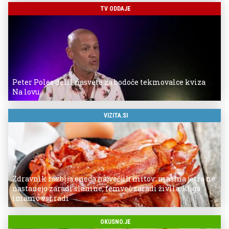
TV ODDAJE
Peter Poles delil nasvete za bodoče tekmovalce kviza
Na lovu
VIZITA.SI
Zdravnik razbija enega največjih mitov: mastna jetra ne
nastanejo zaradi slanine, temveč zaradi živila, ki ga
imamo vsi radi
OKUSNO.JE