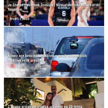
Je Stefan naslednik Dončića? Novi slovenski košarkarski
fenomen
ŠPORTI Z ŽOGO
Konec ere bencina? Podatek o novih avtomobilih
razkriva velik preobrat
VISOKI OBRATI
Z drugo pričakuje otroka, ob njem pa 20-letna