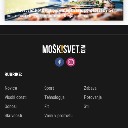
Skrivnost lahkotnega poletnega žara, po katerem ne
boste potrebovali popoldanskega spanca
RUBRIKE:
Novice
Šport
Zabava
Visoki obrati
Tehnologija
Potovanja
Odnosi
Fit
Stil
Skrivnosti
Varni v prometu