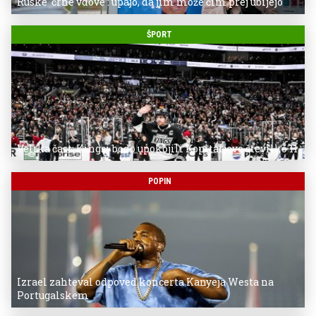
Ruske 'črne vdove': upajo, da jim može čim prej ubijejo
ŠPORT
Velika čast: Kingsi bodo upokojili Kopitarjevo številko 11
POPIN
Izrael zahteval odpoved koncerta Kanyeja Westa na
Portugalskem