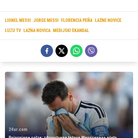
LIONEL MESSI
JORGE MESSI
FLORENCIA PEÑA
LAŽNE NOVICE
LUZU TV
LAŽNA NOVICA
MEDIJSKI ŠKANDAL
24ur.com
Pojasnjene solze: zdravstvene težave Messijevega očeta