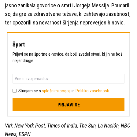
jasno zanikala govorice o smrti Jorgeja Messija. Poudarili
so, da gre za zdravstvene težave, ki zahtevajo zasebnost,
ter opozorili na nevarnost širjenja nepreverjenih novic.
Šport
Prijavi se na športne e-novice, da boš izvedel stvari, ki jih ne boš
nikjer drugje.
Strinjam se s
splošnimi pogoji
in
Politiko zasebnosti
.
PRIJAVI SE
Viri: New York Post, Times of India, The Sun, La Nación, NBC
News, ESPN