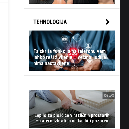
TEHNOLOGIJA
Ta skrita funkcija na telefonu vam
lahko reši življenje – večina ljudi je
nima nastavljene
OGLAS
Lepilo za ploščice v različnih prostorih
– katero izbrati in na kaj biti pozoren