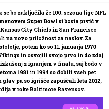
k se bo zaključila že 100. sezona lige NFL
imenovem Super Bowl si bosta prvič v
i Kansas City Chiefs in San Francisco
ali na novo priložnost za naslov. Za
stoletje, potem ko so 11. januarja 1970
ikings in osvojili svojo prvo in do zdaj
 izkušenj z igranjem v finalu, saj bodo v
etoma 1981 in 1994 so dobili vseh pet
 glav pa so igrišče zapuščali leta 2012,
rdija v roke Baltimore Ravensov.