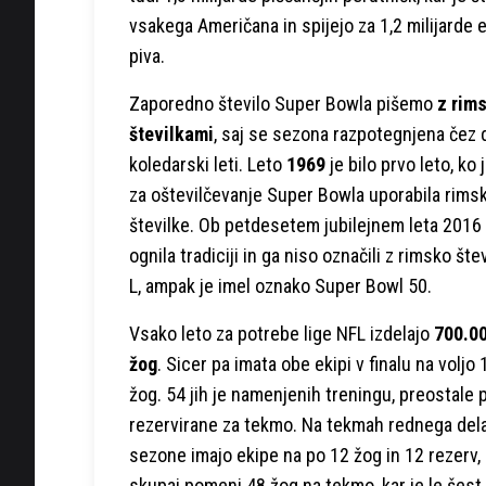
vsakega Američana in spijejo za 1,2 milijarde 
piva.
Zaporedno število Super Bowla pišemo
z rim
številkami
, saj se sezona razpotegnjena čez 
koledarski leti. Leto
1969
je bilo prvo leto, ko j
za oštevilčevanje Super Bowla uporabila rims
številke. Ob petdesetem jubilejnem leta 2016
ognila tradiciji in ga niso označili z rimsko šte
L, ampak je imel oznako Super Bowl 50.
Vsako leto za potrebe lige NFL izdelajo
700.0
žog
. Sicer pa imata obe ekipi v finalu na voljo
žog. 54 jih je namenjenih treningu, preostale 
rezervirane za tekmo. Na tekmah rednega del
sezone imajo ekipe na po 12 žog in 12 rezerv, 
skupaj pomeni 48 žog na tekmo, kar je le šest