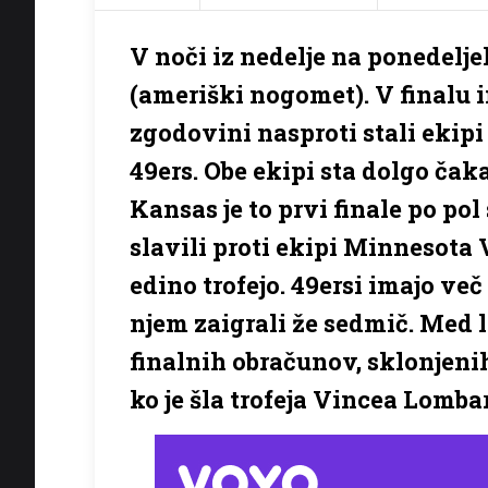
V noči iz nedelje na ponedelje
(ameriški nogomet). V finalu 
zgodovini nasproti stali ekip
49ers. Obe ekipi sta dolgo čak
Kansas je to prvi finale po pol 
slavili proti ekipi Minnesota V
edino trofejo. 49ersi imajo več
njem zaigrali že sedmič. Med l
finalnih obračunov, sklonjenih
ko je šla trofeja Vincea Lomba