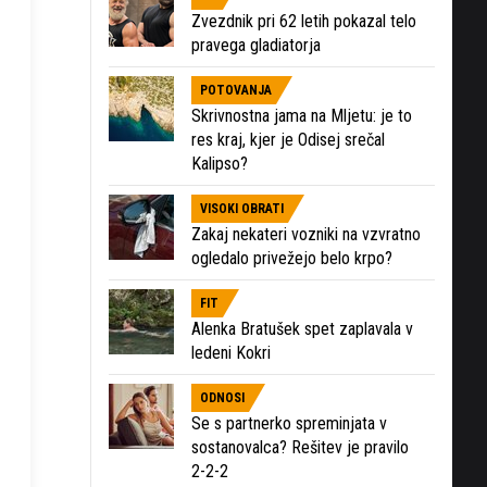
Zvezdnik pri 62 letih pokazal telo
pravega gladiatorja
POTOVANJA
Skrivnostna jama na Mljetu: je to
res kraj, kjer je Odisej srečal
Kalipso?
VISOKI OBRATI
Zakaj nekateri vozniki na vzvratno
ogledalo privežejo belo krpo?
FIT
Alenka Bratušek spet zaplavala v
ledeni Kokri
ODNOSI
Se s partnerko spreminjata v
sostanovalca? Rešitev je pravilo
2-2-2