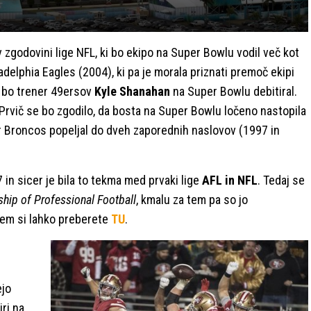
v zgodovini lige NFL, ki bo ekipo na Super Bowlu vodil več kot
ladelphia Eagles (2004), ki pa je morala priznati premoč ekipi
i bo trener 49ersov
Kyle Shanahan
na Super Bowlu debitiral.
Prvič se bo zgodilo, da bosta na Super Bowlu ločeno nastopila
r Broncos popeljal do dveh zaporednih naslovov (1997 in
7 in sicer je bila to tekma med prvaki lige
AFL in NFL
. Tedaj se
hip of Professional Football
, kmalu za tem pa so jo
tem si lahko preberete
TU
.
ejo
iri na