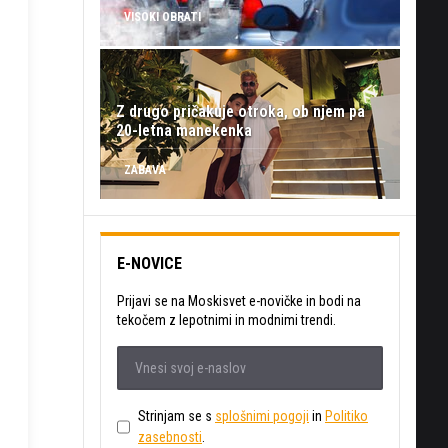
VISOKI OBRATI
Z drugo pričakuje otroka, ob njem pa
20-letna manekenka
ZABAVA
E-NOVICE
Prijavi se na Moskisvet e-novičke in bodi na
tekočem z lepotnimi in modnimi trendi.
Strinjam se s
splošnimi pogoji
in
Politiko
zasebnosti
.