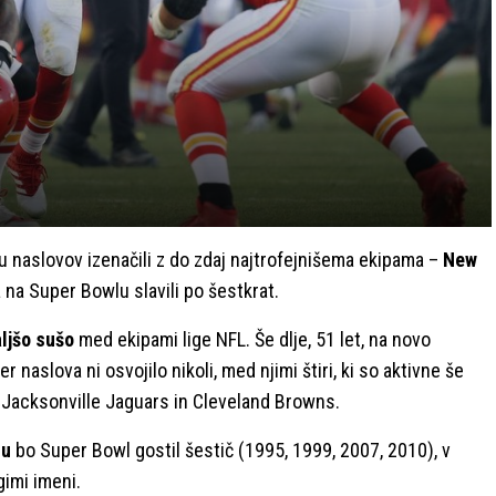
u naslovov izenačili z do zdaj najtrofejnišema ekipama –
New
ta na Super Bowlu slavili po šestkrat.
ljšo sušo
med ekipami lige NFL. Še dlje, 51 let, na novo
 naslova ni osvojilo nikoli, med njimi štiri, ki so aktivne še
 Jacksonville Jaguars in Cleveland Browns.
su
bo Super Bowl gostil šestič (1995, 1999, 2007, 2010), v
gimi imeni.