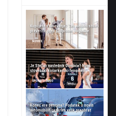
Kupujete stanovanje? Teh sedem stvari
preverite pred podpisom pogodbe
NOVICE
Je Stefan naslednik Dončića? Novi
slovenski košarkarski fenomen
ŠPORTI Z ŽOGO
Konec ere bencina? Podatek o novih
avtomobilih razkriva velik preobrat