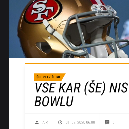
ŠPORTI Z ŽOGO
VSE KAR (ŠE) NI
BOWLU
A.P.
01. 02. 2020 06.00
0