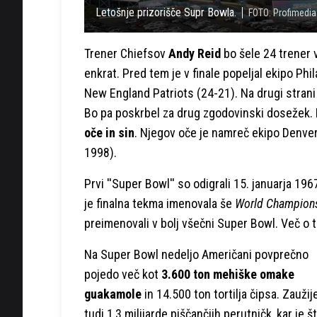
Letošnje prizorišče Supr Bowla.
FOTO: Profimedia
Trener Chiefsov
Andy Reid
bo šele 24 trener 
enkrat. Pred tem je v finale popeljal ekipo Phi
New England Patriots (24-21). Na drugi stran
Bo pa poskrbel za drug zgodovinski dosežek. 
oče in sin
. Njegov oče je namreč ekipo Denve
1998).
Prvi ''Super Bowl'' so odigrali 15. januarja 196
je finalna tekma imenovala še
World Champions
preimenovali v bolj všečni Super Bowl. Več o 
Na Super Bowl nedeljo Američani povprečno
pojedo več kot
3.600 ton mehiške omake
guakamole
in 14.500 ton tortilja čipsa. Zaužij
tudi 1,3 milijarde piščančjih perutničk, kar je št