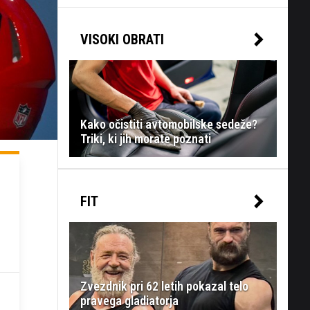
VISOKI OBRATI
Kako očistiti avtomobilske sedeže?
Triki, ki jih morate poznati
FIT
Zvezdnik pri 62 letih pokazal telo
pravega gladiatorja