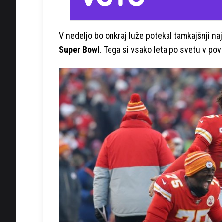
V nedeljo bo onkraj luže potekal tamkajšnji n
Super Bowl
. Tega si vsako leta po svetu v pov