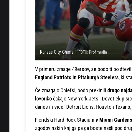
Kansas City Chiefs
FOTO: Profimedia
V primeru zmage 49ersov, se bodo ti po števil
England Patriots in Pitsburgh Steelers
, ki s
Če zmagajo Chiefsi, bodo prekinili
drugo najda
lovoriko čakajo New York Jetsi. Devet ekip sicer
danes in sicer Detroit Lions, Houston Texans,
Floridski Hard Rock Stadium
v Miami Garden
zgodovinskih knjiga pa ga boste našli pod dru