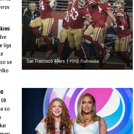
evrov
skimi
dve
e liga
ke
San Francisco 49ers
 so se
FOTO: Profimedia
vilko
00
 108
pa so
a
kar
 manj