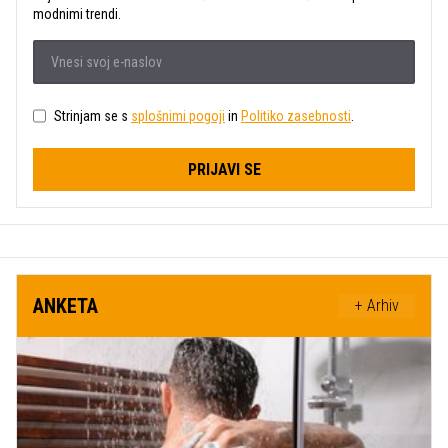
modnimi trendi.
Strinjam se s
splošnimi pogoji
in
Politiko zasebnosti
.
PRIJAVI SE
ANKETA
+ Arhiv