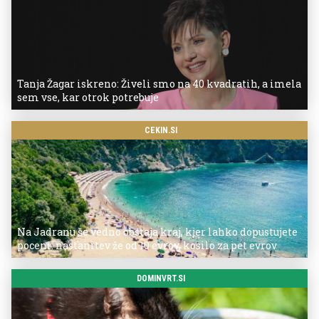
Tanja Žagar iskreno: Živeli smo na 40 kvadratih, a imela
sem vse, kar otrok potrebuje
CEKIN.SI
Na Jadranu še vedno obstaja kraj, kjer lahko dopustujete
poceni: nastanitev že od 10 evrov, kosilo za pet evrov
DOMINVRT.SI