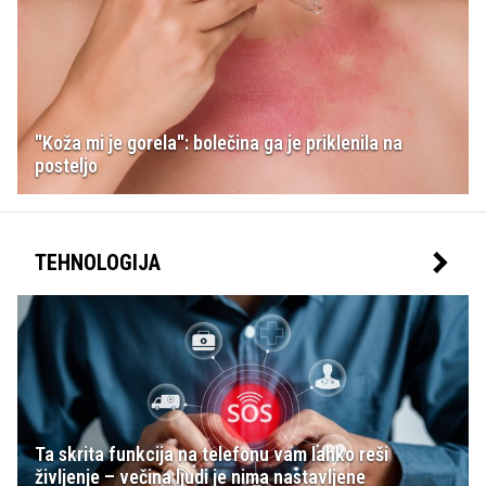
"Koža mi je gorela": bolečina ga je priklenila na
posteljo
TEHNOLOGIJA
Ta skrita funkcija na telefonu vam lahko reši
življenje – večina ljudi je nima nastavljene