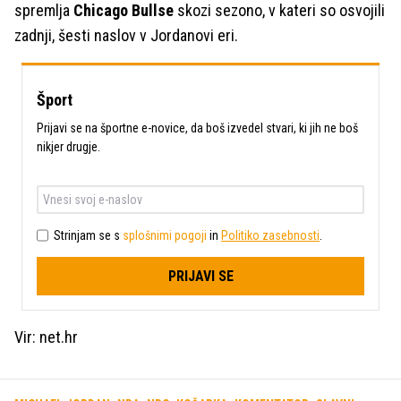
spremlja
Chicago Bullse
skozi sezono, v kateri so osvojili
zadnji, šesti naslov v Jordanovi eri.
Šport
Prijavi se na športne e-novice, da boš izvedel stvari, ki jih ne boš
nikjer drugje.
Strinjam se s
splošnimi pogoji
in
Politiko zasebnosti
.
PRIJAVI SE
Vir: net.hr