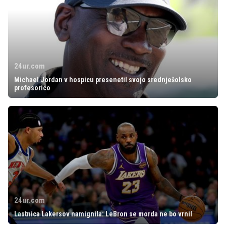
24ur.com
Michael Jordan v hospicu presenetil svojo srednješolsko
profesorico
24ur.com
Lastnica Lakersov namignila: LeBron se morda ne bo vrnil