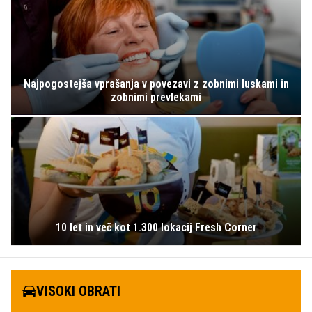
Najpogostejša vprašanja v povezavi z zobnimi luskami in
zobnimi prevlekami
10 let in več kot 1.300 lokacij Fresh Corner
VISOKI OBRATI