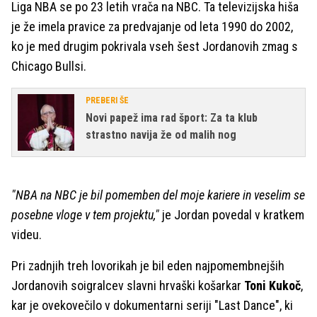
Liga NBA se po 23 letih vrača na NBC. Ta televizijska hiša
je že imela pravice za predvajanje od leta 1990 do 2002,
ko je med drugim pokrivala vseh šest Jordanovih zmag s
Chicago Bullsi.
PREBERI ŠE
Novi papež ima rad šport: Za ta klub
strastno navija že od malih nog
"NBA na NBC je bil pomemben del moje kariere in veselim se
posebne vloge v tem projektu,"
je Jordan povedal v kratkem
videu.
Pri zadnjih treh lovorikah je bil eden najpomembnejših
Jordanovih soigralcev slavni hrvaški košarkar
Toni
Kukoč
,
kar je ovekovečilo v dokumentarni seriji "Last Dance", ki