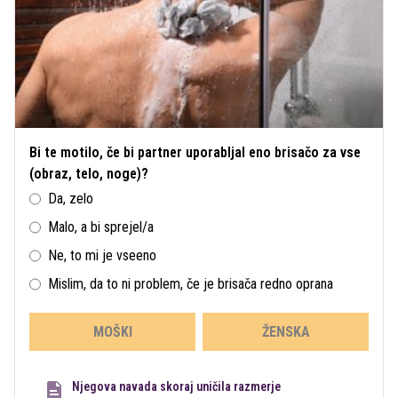
Bi te motilo, če bi partner uporabljal eno brisačo za vse
(obraz, telo, noge)?
Da, zelo
Malo, a bi sprejel/a
Ne, to mi je vseeno
Mislim, da to ni problem, če je brisača redno oprana
MOŠKI
ŽENSKA
Njegova navada skoraj uničila razmerje