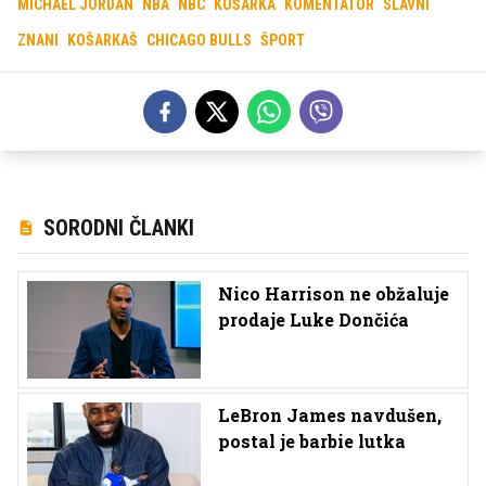
MICHAEL JORDAN
NBA
NBC
KOŠARKA
KOMENTATOR
SLAVNI
ZNANI
KOŠARKAŠ
CHICAGO BULLS
ŠPORT
SORODNI ČLANKI
Nico Harrison ne obžaluje
prodaje Luke Dončića
LeBron James navdušen,
postal je barbie lutka