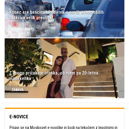
Konec ere bencina? Podatek o novih avtomobilih
razkriva velik preobrat
VISOKI OBRATI
Z drugo pričakuje otroka, ob njem pa 20-letna
manekenka
ZABAVA
E-NOVICE
Prijavi se na Moskisvet e-novičke in bodi na tekočem z lepotnimi in