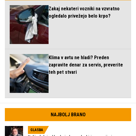
Zakaj nekateri vozniki na vzvratno
ogledalo privežejo belo krpo?
Klima v avtu ne hladi? Preden
zapravite denar za servis, preverite
teh pet stvari
NAJBOLJ BRANO
GLASBA