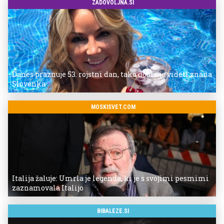
ZADOVOLJNA.SI
Danes praznuje 53. rojstni dan, tako dobro je videti znana
Slovenka
MOSKISVET.COM
Italija žaluje: Umrla je legenda, ki je s svojimi pesmimi
zaznamovala Italijo
BIBALEZE.SI