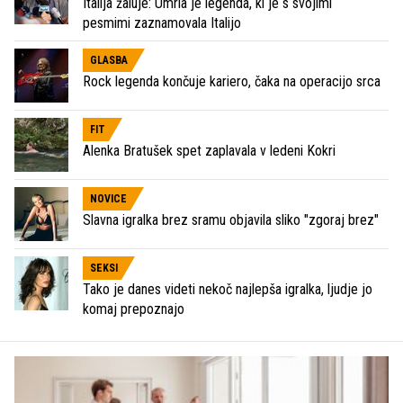
Italija žaluje: Umrla je legenda, ki je s svojimi
pesmimi zaznamovala Italijo
GLASBA
Rock legenda končuje kariero, čaka na operacijo srca
FIT
Alenka Bratušek spet zaplavala v ledeni Kokri
NOVICE
Slavna igralka brez sramu objavila sliko "zgoraj brez"
SEKSI
Tako je danes videti nekoč najlepša igralka, ljudje jo
komaj prepoznajo