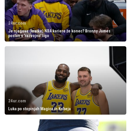
24ur.com
Je njegove (kratke) NBA kariere že konec? Bronny James
poslan v 'razvojno' ligo
24ur.com
Luka po stopinjah Magica in Kobeja