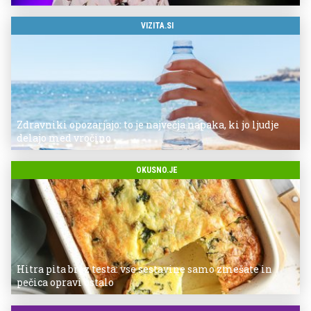
VIZITA.SI
Zdravniki opozarjajo: to je največja napaka, ki jo ljudje
delajo med vročino
OKUSNO.JE
Hitra pita brez testa: vse sestavine samo zmešate in
pečica opravi ostalo