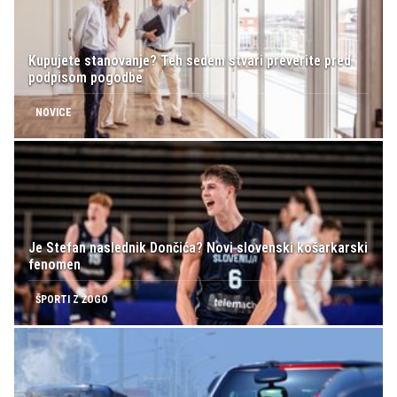
Kupujete stanovanje? Teh sedem stvari preverite pred
podpisom pogodbe
NOVICE
Je Stefan naslednik Dončića? Novi slovenski košarkarski
fenomen
ŠPORTI Z ŽOGO