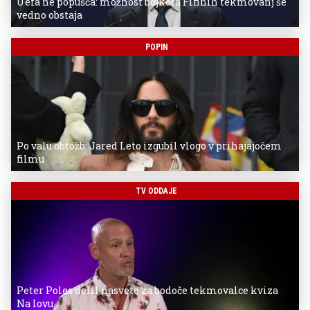
Uefa ne popušča: možnost bojkota Fifinih tekmovanj še
vedno obstaja
POPIN
Po valu obtožb: Jared Leto izgubil vlogo v prihajajočem
filmu
TV ODDAJE
Peter Poles delil nasvete za bodoče tekmovalce kviza
Na lovu