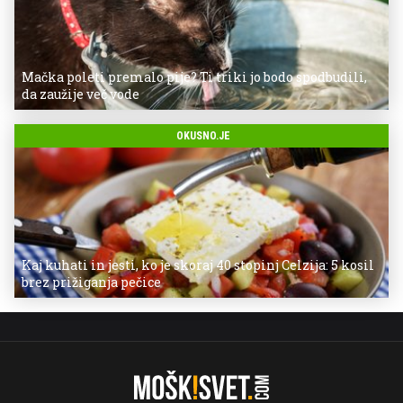
Mačka poleti premalo pije? Ti triki jo bodo spodbudili,
da zaužije več vode
OKUSNO.JE
Kaj kuhati in jesti, ko je skoraj 40 stopinj Celzija: 5 kosil
brez prižiganja pečice