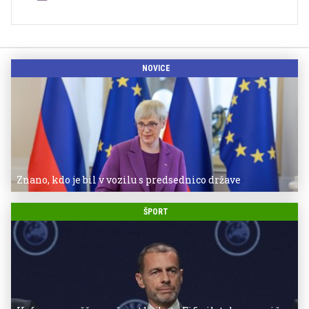
NOVICE
Znano, kdo je bil v vozilu s predsednico države
ŠPORT