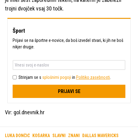
trojni dvojček vsaj 30 točk.
Šport
Prijavi se na športne e-novice, da boš izvedel stvari, ki jih ne boš
nikjer drugje.
Strinjam se s
splošnimi pogoji
in
Politiko zasebnosti
.
PRIJAVI SE
Vir: gol.dnevnik.hr
LUKA DONČIĆ
KOŠARKA
SLAVNI
ZNANI
DALLAS MAVERICKS