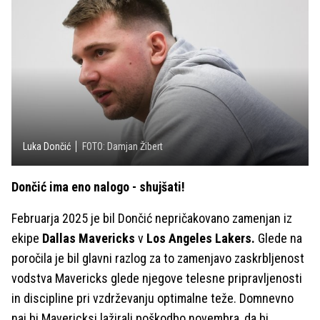
Luka Dončić
FOTO: Damjan Žibert
Dončić ima eno nalogo - shujšati!
Februarja 2025 je bil Dončić nepričakovano zamenjan iz
ekipe
Dallas Mavericks
v
Los Angeles Lakers.
Glede na
poročila je bil glavni razlog za to zamenjavo zaskrbljenost
vodstva Mavericks glede njegove telesne pripravljenosti
in discipline pri vzdrževanju optimalne teže. Domnevno
naj bi Mavericksi lažirali poškodbo novembra, da bi