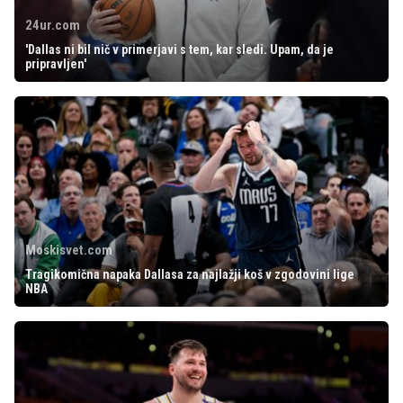
24ur.com
'Dallas ni bil nič v primerjavi s tem, kar sledi. Upam, da je
pripravljen'
Moskisvet.com
Tragikomična napaka Dallasa za najlažji koš v zgodovini lige
NBA