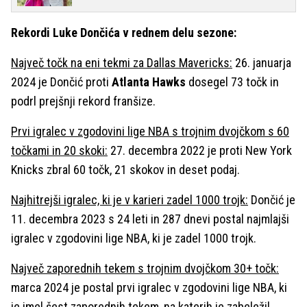
Rekordi Luke Dončića v rednem delu sezone:
Največ točk na eni tekmi za Dallas Mavericks:
26. januarja
2024 je Dončić proti
Atlanta Hawks
dosegel 73 točk in
podrl prejšnji rekord franšize.
Prvi igralec v zgodovini lige NBA s trojnim dvojčkom s 60
točkami in 20 skoki:
27. decembra 2022 je proti New York
Knicks zbral 60 točk, 21 skokov in deset podaj.
Najhitrejši igralec, ki je v karieri zadel 1000 trojk:
Dončić je
11. decembra 2023 s 24 leti in 287 dnevi postal najmlajši
igralec v zgodovini lige NBA, ki je zadel 1000 trojk.
Največ zaporednih tekem s trojnim dvojčkom 30+ točk:
marca 2024 je postal prvi igralec v zgodovini lige NBA, ki
je imel šest zaporednih tekem, na katerih je zabeležil