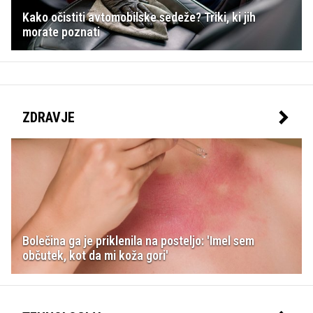
Kako očistiti avtomobilske sedeže? Triki, ki jih
morate poznati
ZDRAVJE
Bolečina ga je priklenila na posteljo: 'Imel sem
občutek, kot da mi koža gori'