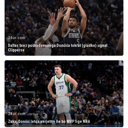
24ur.com
Dallas brez poškodovanega Dončića tokrat (gladko) ugnal
Clipperse
24ur.com
Zakaj Dončić letos verjetno ne bo MVP lige NBA