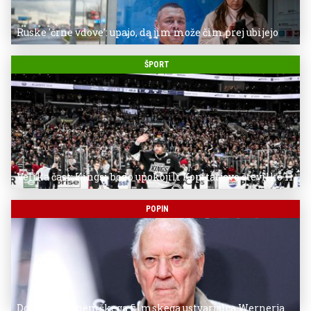
Ruske 'črne vdove': upajo, da jim može čim prej ubijejo
ŠPORT
Velika čast: Kingsi bodo upokojili Kopitarjevo številko 11
POPIN
Donostia za nemškega filmskega ustvarjalca Wernerja