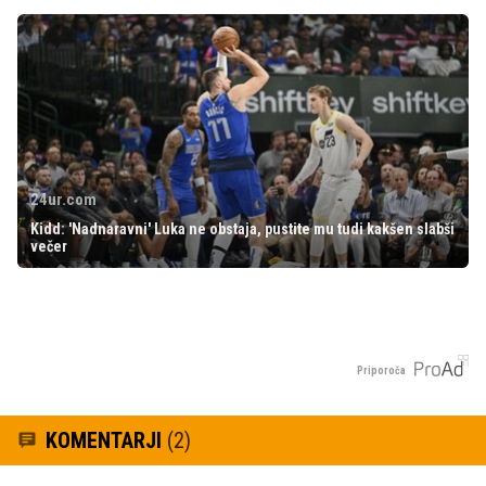
24ur.com
Kidd: 'Nadnaravni' Luka ne obstaja, pustite mu tudi kakšen slabši
večer
Priporoča
KOMENTARJI
(2)