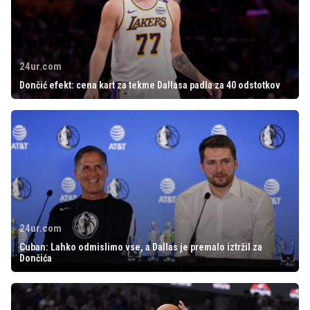
24ur.com
Dončić efekt: cena kart za tekme Dallasa padla za 40 odstotkov
24ur.com
Cuban: Lahko odmislimo vse, a Dallas je premalo iztržil za
Dončića