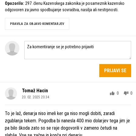
Opozorilo:
297. členu Kazenskega zakonika je posameznik kazensko
odgovoren za javno spodbujanje sovraštva, nasilja ali nestrpnosti.
PRAVILA ZA OBJAVO KOMENTARJEV
PRIJAVI SE
Tomaž Hacin
0
0
20. 02. 2025 20.34
To je laž, denarja niso imeli ker ga niso mogli dobiti, zaradi
zgublanja tekem. Pogodba bi nanesla 400 mio dolarjev tega jim je
pa bilo škoda zato so se raje dogovorili v zameno četudi na
slabše. Vse se začne in konča pri denarju.