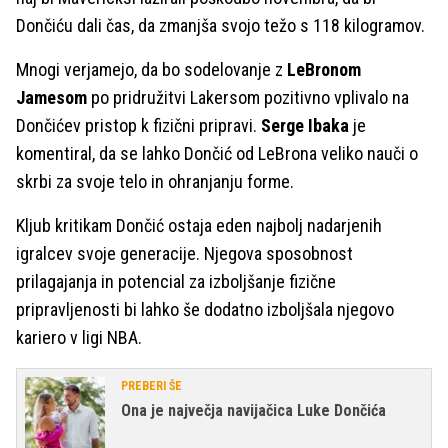
Dončiću dali čas, da zmanjša svojo težo s 118 kilogramov.
Mnogi verjamejo, da bo sodelovanje z
LeBronom
Jamesom
po pridružitvi Lakersom pozitivno vplivalo na
Dončićev pristop k fizični pripravi.
Serge Ibaka
je
komentiral, da se lahko Dončić od LeBrona veliko nauči o
skrbi za svoje telo in ohranjanju forme.
Kljub kritikam Dončić ostaja eden najbolj nadarjenih
igralcev svoje generacije. Njegova sposobnost
prilagajanja in potencial za izboljšanje fizične
pripravljenosti bi lahko še dodatno izboljšala njegovo
kariero v ligi NBA.
PREBERI ŠE
Ona je največja navijačica Luke Dončića