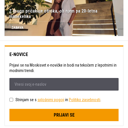
Z drugo pričakuje otroka, ob njem pa 20-letna
manekenka
ZABAVA
E-NOVICE
Prijavi se na Moskisvet e-novičke in bodi na tekočem z lepotnimi in
modnimi trendi.
Strinjam se s
splošnimi pogoji
in
Politiko zasebnosti
.
PRIJAVI SE