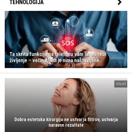
TEHNOLOGIJA
Ta skrita funkcija na telefonu vam lahko reši
življenje – večina ljudi je nima nastavljene
OGLAS
Dobra estetska kirurgija ne ustvarja filtrov, ustvarja
naravne rezultate