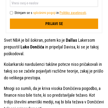
Strinjam se s
splošnimi pogoji
in
Politiko zasebnosti
.
PRIJAVI SE
Svet NBA je bil šokiran, potem ko je
Dallas
Lakersom
prepustil
Luko Dončića
in pripeljal Davisa, ki se je takoj
poškodoval.
Košarkarski navdušenci takšne poteze niso pričakovali in
takoj so se začele pojavljati različne teorije, zakaj je prišlo
do velikega prestopa.
Mnogi so sumili, da je kriva visoka Dončićeva pogodbo, a
finance niso bile tiste, ki so predstavljale težavo. Kot
trdijo številni ameriški mediji, naj bi bila težava v Dončićevi