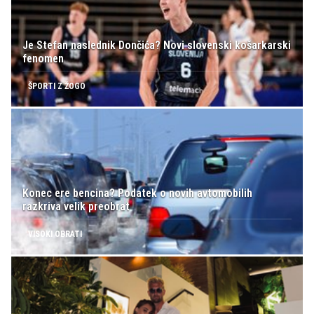
Je Stefan naslednik Dončića? Novi slovenski košarkarski
fenomen
ŠPORTI Z ŽOGO
Konec ere bencina? Podatek o novih avtomobilih
razkriva velik preobrat
VISOKI OBRATI