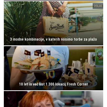
OGLAS
3 modne kombinacije, v katerih nosimo torbe za plažo
10 let in več kot 1.300 lokacij Fresh Corner