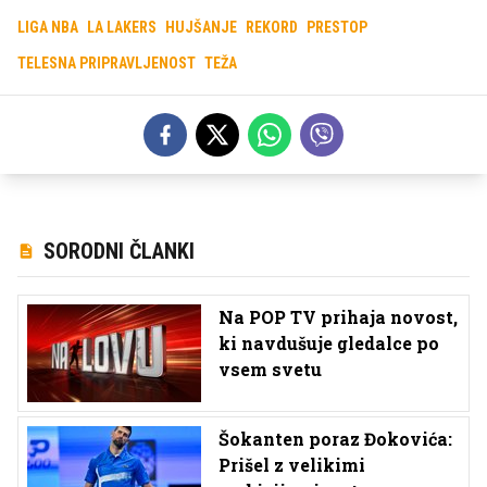
LIGA NBA
LA LAKERS
HUJŠANJE
REKORD
PRESTOP
TELESNA PRIPRAVLJENOST
TEŽA
SORODNI ČLANKI
Na POP TV prihaja novost,
ki navdušuje gledalce po
vsem svetu
Šokanten poraz Đokovića:
Prišel z velikimi