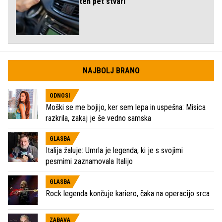
teh pet stvari
NAJBOLJ BRANO
ODNOSI
Moški se me bojijo, ker sem lepa in uspešna: Misica
razkrila, zakaj je še vedno samska
GLASBA
Italija žaluje: Umrla je legenda, ki je s svojimi
pesmimi zaznamovala Italijo
GLASBA
Rock legenda končuje kariero, čaka na operacijo srca
ZABAVA