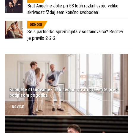
Brat Angeline Jolie pri 53 letih razkril svojo veliko
skrivnost: 'Zdaj sem končno svoboden'
ODNOSI
Se s partnerko spreminjata v sostanovalca? Rešitev
je pravilo 2-2-2
Kupujete stanovanje? Teh sedem stvari preverite pred
podpisom pogodbe
NOVICE