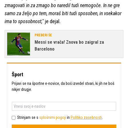
zmagovati in za zmago bo naredil tudi nemogoče. In ne gre
samo za željo po tem, moraš biti tudi sposoben, in vsekakor
ima to sposobnost,"
je dejal.
PREBERI ŠE
Messi se vrača! Znova bo zaigral za
Barcelono
Šport
Prijavi se na športne e-novice, da boš izvedel stvari, ki jih ne boš
nikjer drugje.
Strinjam se s
splošnimi pogoji
in
Politiko zasebnosti
.