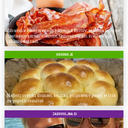
Zdravnik razbija enega največjih mitov: mastna jetra ne
nastanejo zaradi slanine, temveč zaradi živila, ki ga
imamo vsi radi
OKUSNO.JE
Najbolj mehki domači kruhki: priprava v ponvi je trik
za popoln rezultat
ZADOVOLJNA.SI