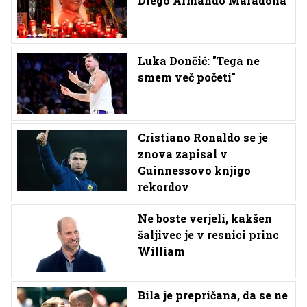
Diego Armando Maradona
Luka Dončić: "Tega ne
smem več početi"
Cristiano Ronaldo se je
znova zapisal v
Guinnessovo knjigo
rekordov
Ne boste verjeli, kakšen
šaljivec je v resnici princ
William
Bila je prepričana, da se ne