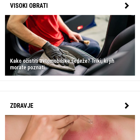
VISOKI OBRATI
Kako očistiti avtomobilske sedeže? Triki, ki jih
morate poznati
ZDRAVJE