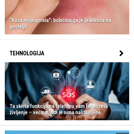
"Koža mi je gorela": bolečina ga je priklenila na
posteljo
TEHNOLOGIJA
Ta skrita funkcija na telefonu vam lahko reši
življenje – večina ljudi je nima nastavljene