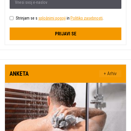
Strinjam se s
splošnimi pogoji
in
Politiko zasebnosti
.
PRIJAVI SE
ANKETA
+ Arhiv