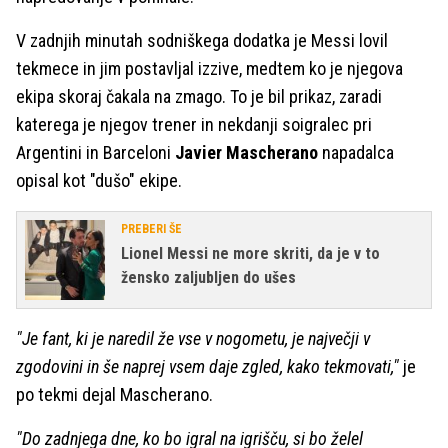
V zadnjih minutah sodniškega dodatka je Messi lovil
tekmece in jim postavljal izzive, medtem ko je njegova
ekipa skoraj čakala na zmago. To je bil prikaz, zaradi
katerega je njegov trener in nekdanji soigralec pri
Argentini in Barceloni
Javier Mascherano
napadalca
opisal kot "dušo" ekipe.
PREBERI ŠE
Lionel Messi ne more skriti, da je v to
žensko zaljubljen do ušes
"Je fant, ki je naredil že vse v nogometu, je največji v
zgodovini in še naprej vsem daje zgled, kako tekmovati,"
je
po tekmi dejal Mascherano.
"Do zadnjega dne, ko bo igral na igrišču, si bo želel