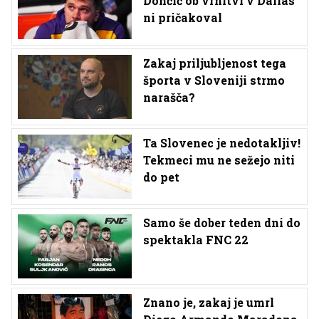
Dončić ob vrnitvi v Dallas
ni pričakoval
Zakaj priljubljenost tega
športa v Sloveniji strmo
narašča?
Ta Slovenec je nedotakljiv!
Tekmeci mu ne sežejo niti
do pet
Samo še dober teden dni do
spektakla FNC 22
Znano je, zakaj je umrl