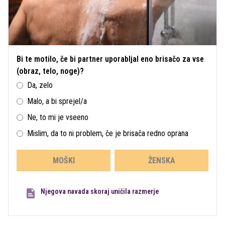
Bi te motilo, če bi partner uporabljal eno brisačo za vse
(obraz, telo, noge)?
Da, zelo
Malo, a bi sprejel/a
Ne, to mi je vseeno
Mislim, da to ni problem, če je brisača redno oprana
MOŠKI
ŽENSKA
Njegova navada skoraj uničila razmerje