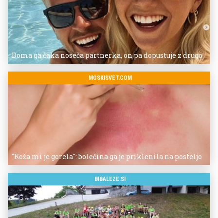
Doma ga čaka noseča partnerka, on pa dopustuje z drugo
MOSKISVET.COM
"Koža mi je gorela": bolečina ga je priklenila na posteljo
BIBALEZE.SI