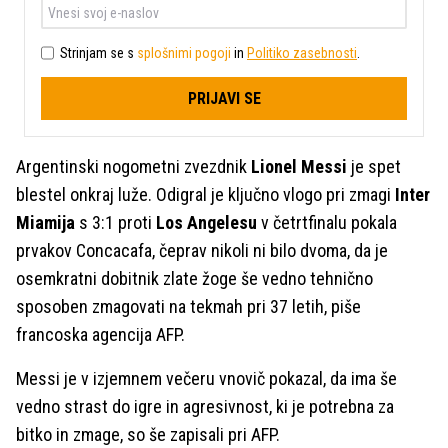
Strinjam se s
splošnimi pogoji
in
Politiko zasebnosti
.
PRIJAVI SE
Argentinski nogometni zvezdnik
Lionel Messi
je spet
blestel onkraj luže. Odigral je ključno vlogo pri zmagi
Inter
Miamija
s 3:1 proti
Los Angelesu
v četrtfinalu pokala
prvakov Concacafa, čeprav nikoli ni bilo dvoma, da je
osemkratni dobitnik zlate žoge še vedno tehnično
sposoben zmagovati na tekmah pri 37 letih, piše
francoska agencija AFP.
Messi je v izjemnem večeru vnovič pokazal, da ima še
vedno strast do igre in agresivnost, ki je potrebna za
bitko in zmage, so še zapisali pri AFP.