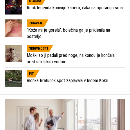
GLASBA
Rock legenda končuje kariero, čaka na operacijo srca
ZDRAVJE
"Koža mi je gorela": bolečina ga je priklenila na
posteljo
SKRIVNOSTI
Moški so ji padali pred noge, na koncu je končala
pred strelskim vodom
FIT
Alenka Bratušek spet zaplavala v ledeni Kokri