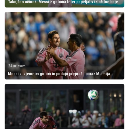
Takojšen učinek: Messi z goloma Inter popeljal v izločilne boje
24ur.com
Messi z izjemnim golom in podajo preprečil poraz Miamija