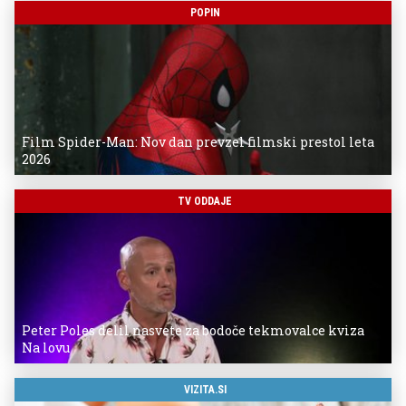
POPIN
Film Spider-Man: Nov dan prevzel filmski prestol leta
2026
TV ODDAJE
Peter Poles delil nasvete za bodoče tekmovalce kviza
Na lovu
VIZITA.SI