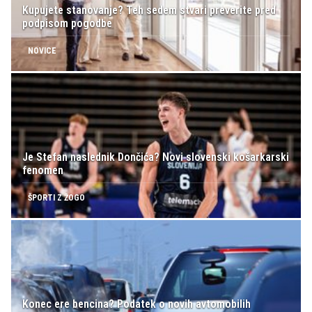
Kupujete stanovanje? Teh sedem stvari preverite pred
podpisom pogodbe
NOVICE
Je Stefan naslednik Dončića? Novi slovenski košarkarski
fenomen
ŠPORTI Z ŽOGO
Konec ere bencina? Podatek o novih avtomobilih