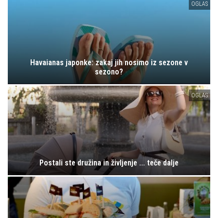
OGLAS
Havaianas japonke: zakaj jih nosimo iz sezone v
sezono?
OGLAS
Postali ste družina in življenje ... teče dalje