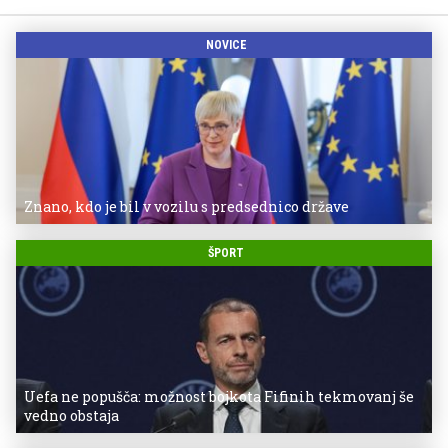
NOVICE
Znano, kdo je bil v vozilu s predsednico države
ŠPORT
Uefa ne popušča: možnost bojkota Fifinih tekmovanj še
vedno obstaja