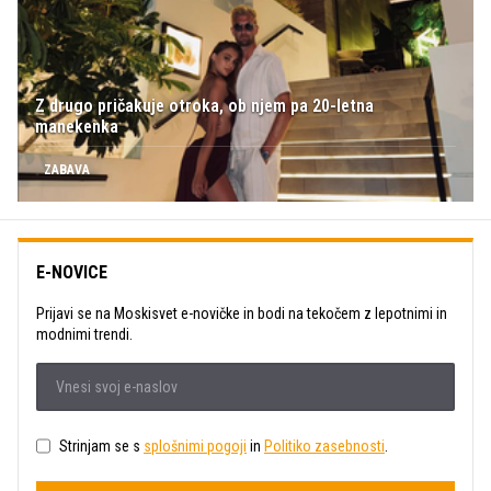
Z drugo pričakuje otroka, ob njem pa 20-letna
manekenka
ZABAVA
E-NOVICE
Prijavi se na Moskisvet e-novičke in bodi na tekočem z lepotnimi in
modnimi trendi.
Strinjam se s
splošnimi pogoji
in
Politiko zasebnosti
.