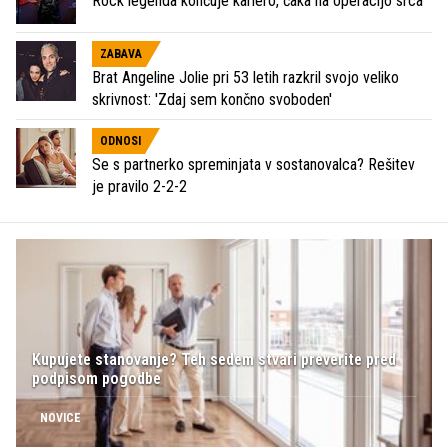
Rock legenda končuje kariero, čaka na operacijo srca
ZABAVA
Brat Angeline Jolie pri 53 letih razkril svojo veliko
skrivnost: 'Zdaj sem končno svoboden'
ODNOSI
Se s partnerko spreminjata v sostanovalca? Rešitev
je pravilo 2-2-2
Kupujete stanovanje? Teh sedem stvari preverite pred
podpisom pogodbe
NOVICE