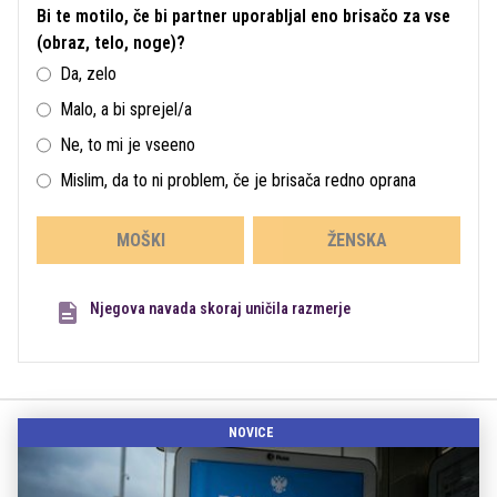
Bi te motilo, če bi partner uporabljal eno brisačo za vse
(obraz, telo, noge)?
Da, zelo
Malo, a bi sprejel/a
Ne, to mi je vseeno
Mislim, da to ni problem, če je brisača redno oprana
MOŠKI
ŽENSKA
Njegova navada skoraj uničila razmerje
NOVICE