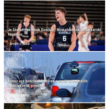
Je Stefan naslednik Dončića? Novi slovenski košarkarski
fenomen
ŠPORTI Z ŽOGO
Konec ere bencina? Podatek o novih avtomobilih
razkriva velik preobrat
VISOKI OBRATI