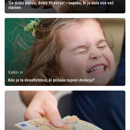
'Če dobiš petico, dobiš 50 evrov' – napaka, ki jo dela vse več
staršev
Cekin.si
Kdo je ta devetletnica, ki prinaša največ denarja?