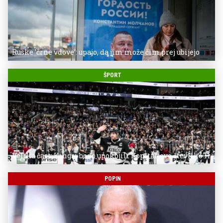
Ruske 'črne vdove': upajo, da jim može čim prej ubijejo
ŠPORT
Velika čast: Kingsi bodo upokojili Kopitarjevo številko 11
POPIN