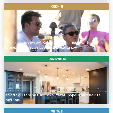
CEKIN.SI
43 milijonov evrov? Koliko so po razhodu zahtevale ali
prejele partnerice športnih zvezdnikov
DOMINVRT.SI
Svetla ali temna tla? Kako izbrati popoln odtenek za
vaš dom
VIZITA.SI