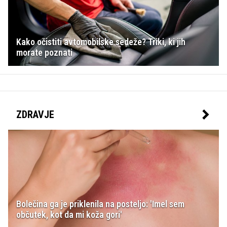
Kako očistiti avtomobilske sedeže? Triki, ki jih
morate poznati
ZDRAVJE
Bolečina ga je priklenila na posteljo: 'Imel sem
občutek, kot da mi koža gori'