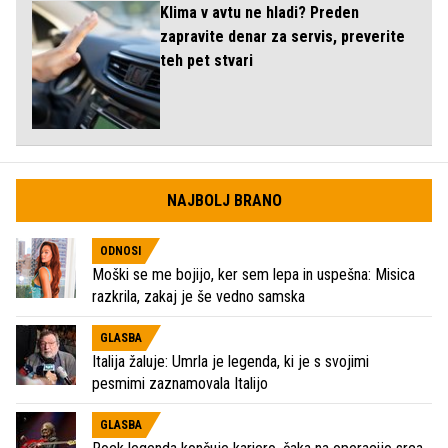
Klima v avtu ne hladi? Preden
zapravite denar za servis, preverite
teh pet stvari
NAJBOLJ BRANO
ODNOSI
Moški se me bojijo, ker sem lepa in uspešna: Misica
razkrila, zakaj je še vedno samska
GLASBA
Italija žaluje: Umrla je legenda, ki je s svojimi
pesmimi zaznamovala Italijo
GLASBA