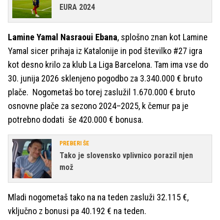
EURA 2024
Lamine Yamal Nasraoui Ebana
, splošno znan kot Lamine
Yamal sicer prihaja iz Katalonije in pod številko #27 igra
kot desno krilo za klub La Liga Barcelona. Tam ima vse do
30. junija 2026 sklenjeno pogodbo za 3.340.000 € bruto
plače. Nogometaš bo torej zaslužil 1.670.000 € bruto
osnovne plače za sezono 2024–2025, k čemur pa je
potrebno dodati še 420.000 € bonusa.
PREBERI ŠE
Tako je slovensko vplivnico porazil njen
mož
Mladi nogometaš tako na na teden zasluži 32.115 €,
vključno z bonusi pa 40.192 € na teden.