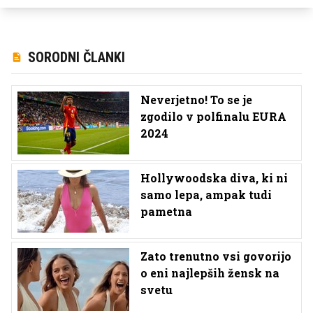
SORODNI ČLANKI
Neverjetno! To se je
zgodilo v polfinalu EURA
2024
Hollywoodska diva, ki ni
samo lepa, ampak tudi
pametna
Zato trenutno vsi govorijo
o eni najlepših žensk na
svetu