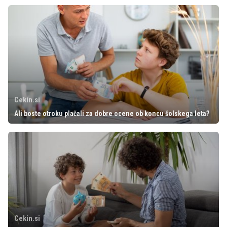
Cekin.si
Ali boste otroku plačali za dobre ocene ob koncu šolskega leta?
Cekin.si