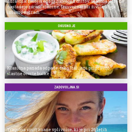
Zdravnik razbija enega največjih mitov: mastna jetra ne
nastanejo zaradi slanine, temveč zaradi živila, ki ga
imamo vsi radi
OKUSNO.JE
Klasična panada odpade: tako Italijani pripravijo
slastne ocvrte bučke
ZADOVOLJNA.SI
Tragična smrt znane vplivnice, ki je pri 26 letih