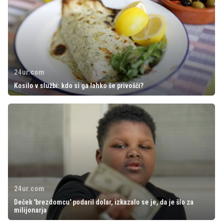
24ur.com
Kosilo v službi: kdo si ga lahko še privošči?
24ur.com
Deček 'brezdomcu' podaril dolar, izkazalo se je, da je šlo za
milijonarja