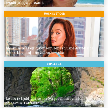
izgubila boj z boleznijo
MOSKISVET.COM
Moški se me bojijo, ker sem lepa in uspešna: Misica
razkrila, zakaj je še vedno samska
BIBALEZE.SI
Le uro iz Ljubljane se skriva pravi naravni čudež: izlet, ki
bo navdušil otroke