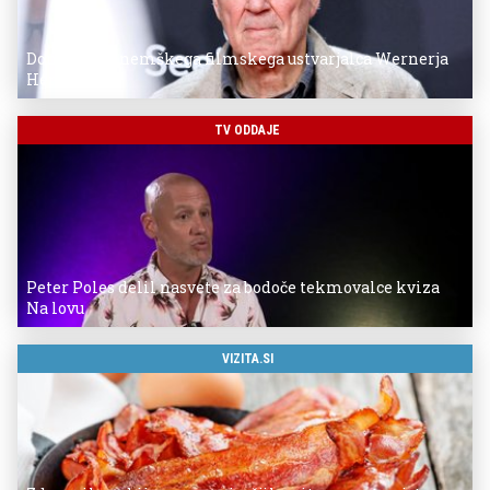
Donostia za nemškega filmskega ustvarjalca Wernerja
Herzoga
TV ODDAJE
Peter Poles delil nasvete za bodoče tekmovalce kviza
Na lovu
VIZITA.SI