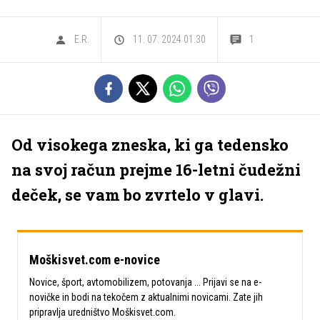
E.R.
11. 07. 2024 01.30
1
Od visokega zneska, ki ga tedensko
na svoj račun prejme 16-letni čudežni
deček, se vam bo zvrtelo v glavi.
Moškisvet.com e-novice
Novice, šport, avtomobilizem, potovanja ... Prijavi se na e-
novičke in bodi na tekočem z aktualnimi novicami. Zate jih
pripravlja uredništvo Moškisvet.com.