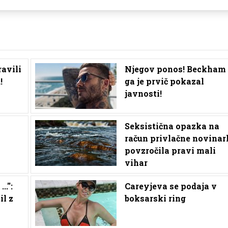
ravili
Njegov ponos! Beckham
!
ga je prvič pokazal
javnosti!
Seksistična opazka na
račun privlačne novinar
povzročila pravi mali
vihar
.'':
Careyjeva se podaja v
il z
boksarski ring