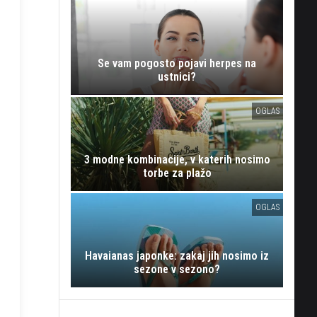
Se vam pogosto pojavi herpes na
ustnici?
OGLAS
3 modne kombinacije, v katerih nosimo
torbe za plažo
OGLAS
Havaianas japonke: zakaj jih nosimo iz
sezone v sezono?