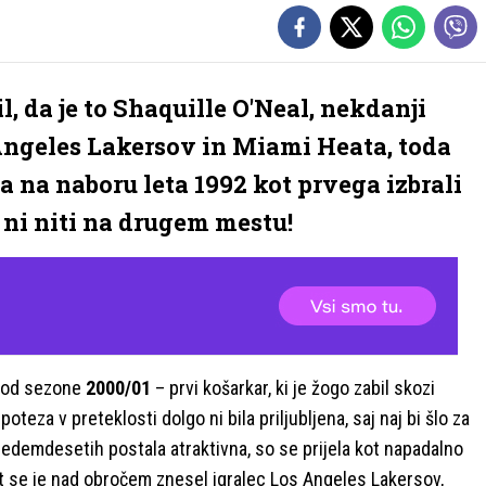
il, da je to Shaquille O'Neal, nekdanji
Angeles Lakersov in Miami Heata, toda
ga na naboru leta 1992 kot prvega izbrali
i ni niti na drugem mestu!
e od sezone
2000/01
– prvi košarkar, ki je žogo zabil skozi
 poteza v preteklosti dolgo ni bila priljubljena, saj naj bi šlo za
 sedemdesetih postala atraktivna, so se prijela kot napadalno
t se je nad obročem znesel igralec Los Angeles Lakersov,