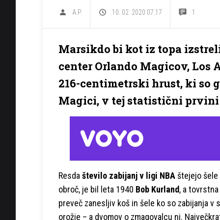
A.P.
10. 02. 2020 07.17
1
Marsikdo bi kot iz topa izstrel
center Orlando Magicov, Los 
216-centimetrski hrust, ki so 
Magici, v tej statistični prvin
Resda
število zabijanj v ligi NBA
štejejo šel
obroč, je bil leta 1940
Bob Kurland
, a tovrstna
preveč zanesljiv koš in šele ko so zabijanja v
orožje – a dvomov o zmagovalcu ni. Največkra