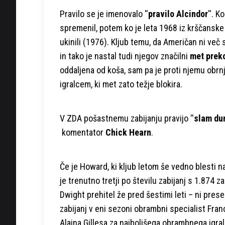
Pravilo se je imenovalo ''
pravilo Alcindor
''. 
spremenil, potem ko je leta 1968 iz krščanske v
ukinili (1976). Kljub temu, da Američan ni več 
in tako je nastal tudi njegov značilni
met prek
oddaljena od koša, sam pa je proti njemu obr
igralcem, ki met zato težje blokira.
V ZDA pošastnemu zabijanju pravijo ''
slam du
komentator
Chick Hearn
.
Če je Howard, ki kljub letom še vedno blesti na
je trenutno tretji po številu zabijanj s 1.874 z
Dwight prehitel že pred šestimi leti – ni prese
zabijanj v eni sezoni obrambni specialist Fra
Alaina Gillesa za najboljšega obrambnega igralca