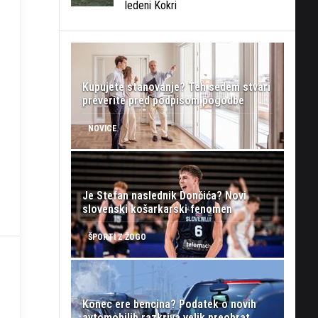
ledeni Kokri
Kupujete stanovanje? Teh sedem stvari
preverite pred podpisom pogodbe
NOVICE
Je Stefan naslednik Dončića? Novi
slovenski košarkarski fenomen
ŠPORTI Z ŽOGO
Konec ere bencina? Podatek o novih
avtomobilih razkriva velik preobrat