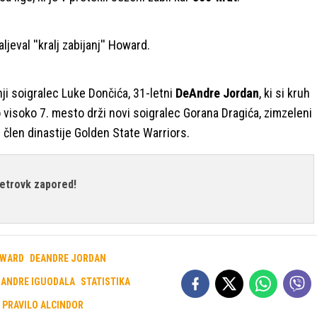
jeval ''kralj zabijanj'' Howard.
nji soigralec Luke Dončića, 31-letni
DeAndre Jordan
, ki si kruh
 visoko 7. mesto drži novi soigralec Gorana Dragića, zimzeleni
ivi člen dinastije Golden State Warriors.
metrovk zapored!
WARD
DEANDRE JORDAN
ANDRE IGUODALA
STATISTIKA
PRAVILO ALCINDOR