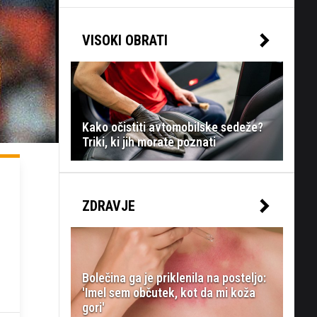
VISOKI OBRATI
Kako očistiti avtomobilske sedeže?
Triki, ki jih morate poznati
ZDRAVJE
Bolečina ga je priklenila na posteljo:
'Imel sem občutek, kot da mi koža
gori'