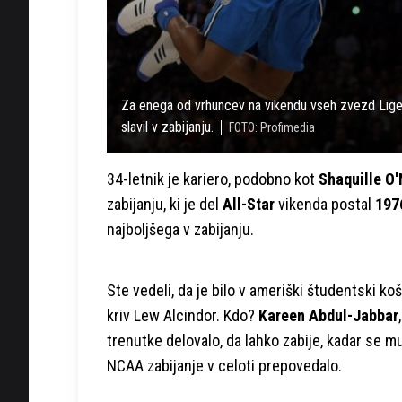
Za enega od vrhuncev na vikendu vseh zvezd Lige
slavil v zabijanju.
FOTO: Profimedia
34-letnik je kariero, podobno kot
Shaquille O'
zabijanju, ki je del
All-Star
vikenda postal
197
najboljšega v zabijanju.
Ste vedeli, da je bilo v ameriški študentski ko
kriv Lew Alcindor. Kdo?
Kareen Abdul-Jabbar
trenutke delovalo, da lahko zabije, kadar se mu
NCAA zabijanje v celoti prepovedalo.