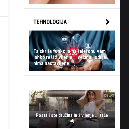
TEHNOLOGIJA
Ta skrita funkcija na telefonu vam
lahko reši življenje – večina ljudi je
nima nastavljene
OGLAS
Postali ste družina in življenje ... teče
dalje