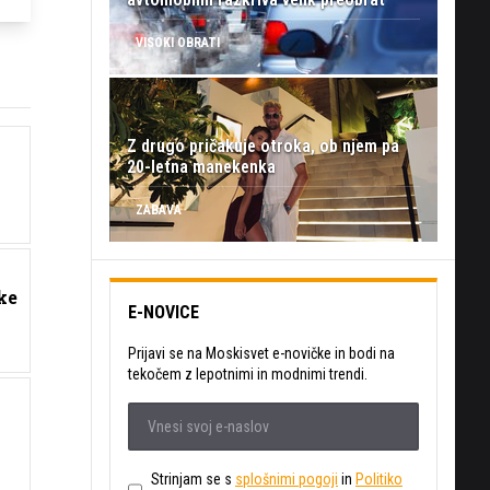
VISOKI OBRATI
Z drugo pričakuje otroka, ob njem pa
20-letna manekenka
ZABAVA
ke
E-NOVICE
Prijavi se na Moskisvet e-novičke in bodi na
tekočem z lepotnimi in modnimi trendi.
Strinjam se s
splošnimi pogoji
in
Politiko