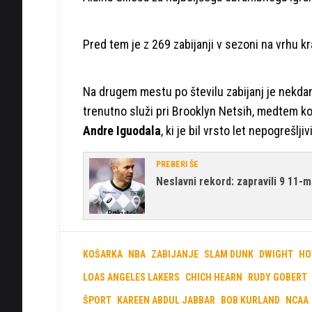
Pred tem je z 269 zabijanji v sezoni na vrhu kral
Na drugem mestu
po številu zabijanj je nekda
trenutno služi pri Brooklyn Netsih, medtem ko
Andre Iguodala
, ki je bil vrsto let nepogrešlj
PREBERI ŠE
Neslavni rekord: zapravili 9 11-
KOŠARKA
NBA
ZABIJANJE
SLAM DUNK
DWIGHT
HO
LOAS ANGELES LAKERS
CHICH HEARN
RUDY GOBERT
ŠPORT
KAREEN ABDUL JABBAR
BOB KURLAND
NCAA