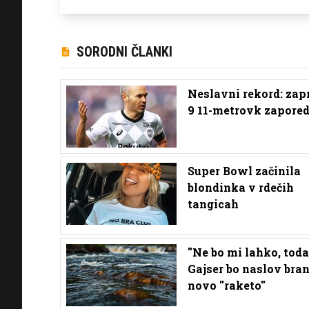
SORODNI ČLANKI
Neslavni rekord: zap
9 11-metrovk zapored
Super Bowl začinila
blondinka v rdečih
tangicah
''Ne bo mi lahko, toda ..
Gajser bo naslov bran
novo ''raketo''