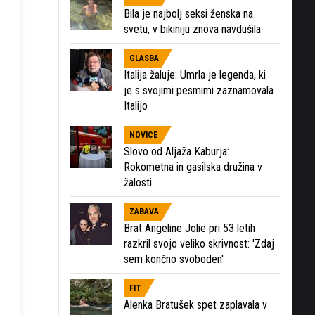
Bila je najbolj seksi ženska na
svetu, v bikiniju znova navdušila
GLASBA
Italija žaluje: Umrla je legenda, ki
je s svojimi pesmimi zaznamovala
Italijo
NOVICE
Slovo od Aljaža Kaburja:
Rokometna in gasilska družina v
žalosti
ZABAVA
Brat Angeline Jolie pri 53 letih
razkril svojo veliko skrivnost: 'Zdaj
sem končno svoboden'
FIT
Alenka Bratušek spet zaplavala v