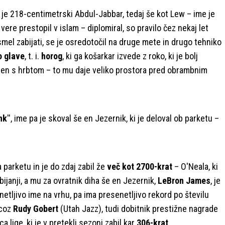
Ko je 218-centimetrski Abdul-Jabbar, tedaj še kot Lew – ime je
ere prestopil v islam – diplomiral, so pravilo čez nekaj let
smel zabijati, se je osredotočil na druge mete in drugo tehniko
o glave
, t. i.
horog
, ki ga košarkar izvede z roko, ki je bolj
njen s hrbtom – to mu daje veliko prostora pred obrambnim
nk
'', ime pa je skoval še en Jezernik, ki je deloval ob parketu –
 parketu in je do zdaj zabil že
več kot 2700-krat
– O'Neala, ki
abijanji, a mu za ovratnik diha še en Jezernik,
LeBron James
, je
netljivo ime na vrhu, pa ima presenetljivo rekord po številu
ncoz
Rudy Gobert
(Utah Jazz), tudi dobitnik prestižne nagrade
 lige, ki je v pretekli sezoni zabil kar
306-krat
.