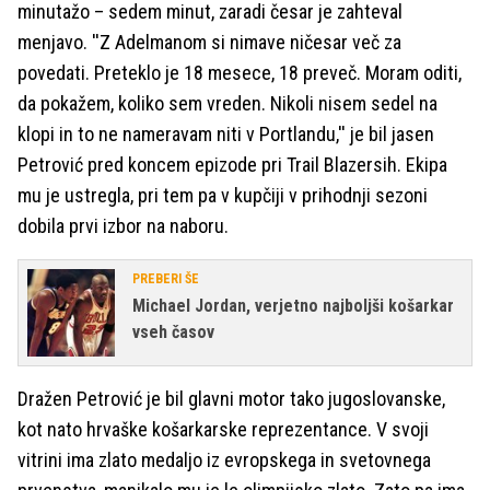
minutažo – sedem minut, zaradi česar je zahteval
menjavo. ''Z Adelmanom si nimave ničesar več za
povedati. Preteklo je 18 mesece, 18 preveč. Moram oditi,
da pokažem, koliko sem vreden. Nikoli nisem sedel na
klopi in to ne nameravam niti v Portlandu,'' je bil jasen
Petrović pred koncem epizode pri Trail Blazersih. Ekipa
mu je ustregla, pri tem pa v kupčiji v prihodnji sezoni
dobila prvi izbor na naboru.
PREBERI ŠE
Michael Jordan, verjetno najboljši košarkar
vseh časov
Dražen Petrović je bil glavni motor tako jugoslovanske,
kot nato hrvaške košarkarske reprezentance. V svoji
vitrini ima zlato medaljo iz evropskega in svetovnega