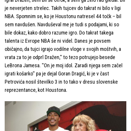
je neverjeten strelec. Takih tujcev do takrat ni bilo v ligi
NBA. Spomnim se, ko je Houstonu natresel 44 točk – bil
sem navdušen. Navduševal me je tudi s podajami, ki so
bile dokaz, kako dobro razume igro. Do takrat takega
talenta iz Evrope NBA še ni videl. Danes je povsem
običajno, da tujci igrajo vodilne vloge v svojih moštvih, a
vrata za to je odprl Dražen,'' to tezo potrujejo besede
LeBrona Jamesa. ''On je moj idol. Zaradi njega sem začel
igrati košarko'' pa je dejal Goran Dragić, ki je v čast
Petrovića nosil številko 3 in to tako v dresu slovenske
reprezentance, kot Houstona.