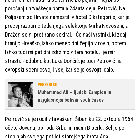
poročanju hrvaškega portala 24sata dejal Petrović. Na
Poljskem so Hrvate namestili v hotel D kategorije, kar je
precej razburilo tedanjega selektorja Mirka Novosela, a
Dražen se ni pretirano sekiral. ''Če naši vrstniki, ki zdaj
branijo Hrvaško, lahko mesec dni čepijo v rovih, potem
lahko tudi mi pet dni zdržimo v tem hotelu,'' je miril
strasti. Podobno kot Luka Dončić, je tudi Petrović na
evropski sceni osvojil vse, kar se je osvojiti dalo.
PREBERI ŠE
Muhammad Ali – ljudski šampion in
najglasnejši boksar vseh časov
Petrović se je rodil v hrvaškem Šibeniku 22. oktobra 1964
očetu Jovanu, po rodu Srbu, in mami Biserki. Šel je po
stopinjah svojega pet let starejšega brata Aca