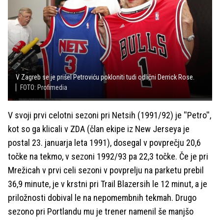
V Zagreb se je prišel Petroviću pokloniti tudi odlični Derrick Rose.
FOTO: Profimedia
V svoji prvi celotni sezoni pri Netsih (1991/92) je ''Petro'',
kot so ga klicali v ZDA (član ekipe iz New Jerseya je
postal 23. januarja leta 1991), dosegal v povprečju 20,6
točke na tekmo, v sezoni 1992/93 pa 22,3 točke. Če je pri
Mrežicah v prvi celi sezoni v povprelju na parketu prebil
36,9 minute, je v krstni pri Trail Blazersih le 12 minut, a je
priložnosti dobival le na nepomembnih tekmah. Drugo
sezono pri Portlandu mu je trener namenil še manjšo