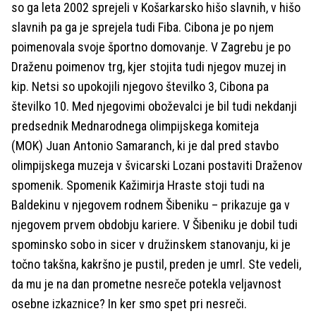
so ga leta 2002 sprejeli v Košarkarsko hišo slavnih, v hišo
slavnih pa ga je sprejela tudi Fiba. Cibona je po njem
poimenovala svoje športno domovanje. V Zagrebu je po
Draženu poimenov trg, kjer stojita tudi njegov muzej in
kip. Netsi so upokojili njegovo številko 3, Cibona pa
številko 10. Med njegovimi oboževalci je bil tudi nekdanji
predsednik Mednarodnega olimpijskega komiteja
(MOK) Juan Antonio Samaranch, ki je dal pred stavbo
olimpijskega muzeja v švicarski Lozani postaviti Draženov
spomenik. Spomenik Kažimirja Hraste stoji tudi na
Baldekinu v njegovem rodnem Šibeniku – prikazuje ga v
njegovem prvem obdobju kariere. V Šibeniku je dobil tudi
spominsko sobo in sicer v družinskem stanovanju, ki je
točno takšna, kakršno je pustil, preden je umrl. Ste vedeli,
da mu je na dan prometne nesreče potekla veljavnost
osebne izkaznice? In ker smo spet pri nesreči.