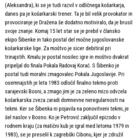
(Aleksandra), ki se je tudi razvil v odličnega košarkarja,
danes pa je košarkarski trener. Ta je bil velik provokator in
provociranje je Dražena še dodatno motiviralo, da je brusil
svoje znanje. Komaj 15 let star se je prebil v člansko
ekipo Šibenke in tako postal del močne jugoslovanske
košarkarske lige. Za moštvo je sicer debitiral pri
trinajstih. Kmalu je postal nosilec igre in moštvo dvakrat
pripeljal do finala Pokala Radovaj Korać. S Šibenko je
postal tudi moralni zmagovalec Pokala Jugoslavije. Pri
osemnajstih je leta 1983 odločil finalno tekmo proti
sarajevski Bosni, a zmago jim je za zeleno mizo odvzela
košarkarska zveza zaradi domnevne neregularnosti na
tekmi. Ker se Šibenka ni pojavila na ponovitveni tekmi, je
šel naslov v Bosno. Ko je Petrović zaključil epizodo v
rodnem kraju (za matični kub je igral med letoma 1979 in
1983), se je preselil k zagrebški Cibonu, kjer je združil