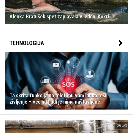
Alenka Bratušek spet zaplavala v ledeni Kokri
TEHNOLOGIJA
Ta skrita funkcija na telefonu vam lahko reši
življenje – večina ljudi je nima nastavljene
OGLAS