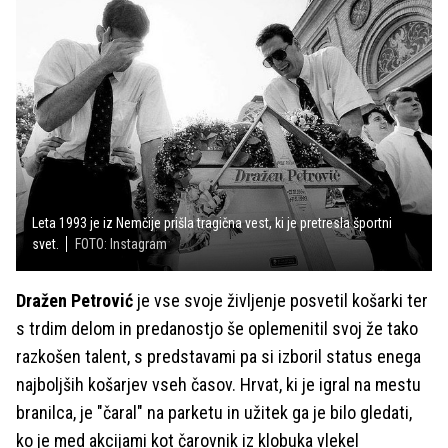
Leta 1993 je iz Nemčije prišla tragična vest, ki je pretresla športni
svet.
FOTO: Instagram
Dražen Petrović
je vse svoje življenje posvetil košarki ter
s trdim delom in predanostjo še oplemenitil svoj že tako
razkošen talent, s predstavami pa si izboril status enega
najboljših košarjev vseh časov. Hrvat, ki je igral na mestu
branilca, je "čaral" na parketu in užitek ga je bilo gledati,
ko je med akcijami kot čarovnik iz klobuka vlekel