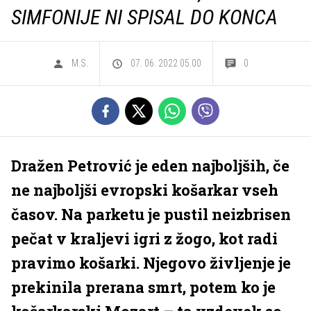
SIMFONIJE NI SPISAL DO KONCA
M.S.
07. 06. 2022 05.00
0
Dražen Petrović je eden najboljših, če
ne najboljši evropski košarkar vseh
časov. Na parketu je pustil neizbrisen
pečat v kraljevi igri z žogo, kot radi
pravimo košarki. Njegovo življenje je
prekinila prerana smrt, potem ko je