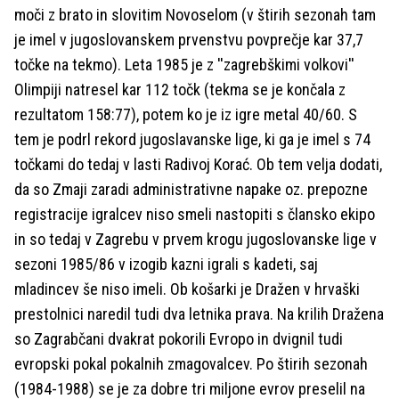
moči z brato in slovitim Novoselom (v štirih sezonah tam
je imel v jugoslovanskem prvenstvu povprečje kar 37,7
točke na tekmo). Leta 1985 je z ''zagrebškimi volkovi''
Olimpiji natresel kar 112 točk (tekma se je končala z
rezultatom 158:77), potem ko je iz igre metal 40/60. S
tem je podrl rekord jugoslavanske lige, ki ga je imel s 74
točkami do tedaj v lasti Radivoj Korać. Ob tem velja dodati,
da so Zmaji zaradi administrativne napake oz. prepozne
registracije igralcev niso smeli nastopiti s člansko ekipo
in so tedaj v Zagrebu v prvem krogu jugoslovanske lige v
sezoni 1985/86 v izogib kazni igrali s kadeti, saj
mladincev še niso imeli. Ob košarki je Dražen v hrvaški
prestolnici naredil tudi dva letnika prava. Na krilih Dražena
so Zagrabčani dvakrat pokorili Evropo in dvignil tudi
evropski pokal pokalnih zmagovalcev. Po štirih sezonah
(1984-1988) se je za dobre tri miljone evrov preselil na