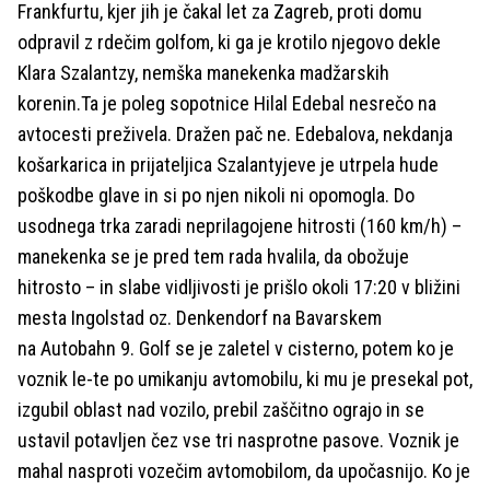
Frankfurtu, kjer jih je čakal let za Zagreb, proti domu
odpravil z rdečim golfom, ki ga je krotilo njegovo dekle
Klara Szalantzy, nemška manekenka madžarskih
korenin.Ta je poleg sopotnice Hilal Edebal nesrečo na
avtocesti preživela. Dražen pač ne. Edebalova, nekdanja
košarkarica in prijateljica Szalantyjeve je utrpela hude
poškodbe glave in si po njen nikoli ni opomogla. Do
usodnega trka zaradi neprilagojene hitrosti (160 km/h) –
manekenka se je pred tem rada hvalila, da obožuje
hitrosto – in slabe vidljivosti je prišlo okoli 17:20 v bližini
mesta Ingolstad oz. Denkendorf na Bavarskem
na Autobahn 9. Golf se je zaletel v cisterno, potem ko je
voznik le-te po umikanju avtomobilu, ki mu je presekal pot,
izgubil oblast nad vozilo, prebil zaščitno ograjo in se
ustavil potavljen čez vse tri nasprotne pasove. Voznik je
mahal nasproti vozečim avtomobilom, da upočasnijo. Ko je