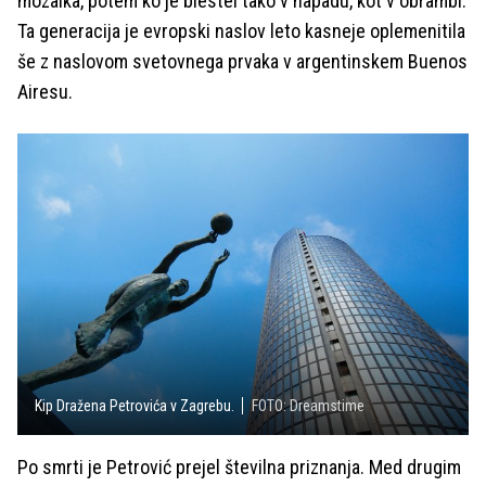
mozaika, potem ko je blestel tako v napadu, kot v obrambi.
Ta generacija je evropski naslov leto kasneje oplemenitila
še z naslovom svetovnega prvaka v argentinskem Buenos
Airesu.
Kip Dražena Petrovića v Zagrebu.
FOTO: Dreamstime
Po smrti je Petrović prejel številna priznanja. Med drugim