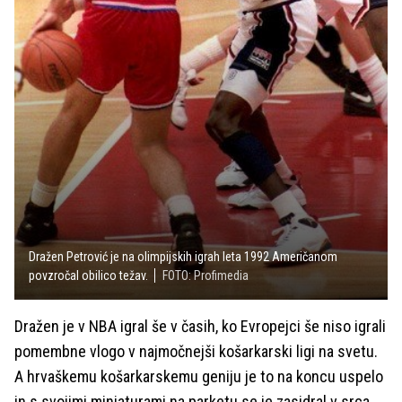
Dražen Petrović je na olimpijskih igrah leta 1992 Američanom
povzročal obilico težav.
FOTO: Profimedia
Dražen je v NBA igral še v časih, ko Evropejci še niso igrali
pomembne vlogo v najmočnejši košarkarski ligi na svetu.
A hrvaškemu košarkarskemu geniju je to na koncu uspelo
in s svojimi miniaturami na parketu se je zasidral v srca