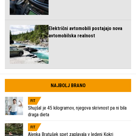
Električni avtomobili postajajo nova
avtomobilska realnost
NAJBOLJ BRANO
FIT
Shujšal je 45 kilogramov, njegova skrivnost pa ni bila
draga dieta
FIT
Alenka Bratušek spet zaplavala v ledeni Kokri