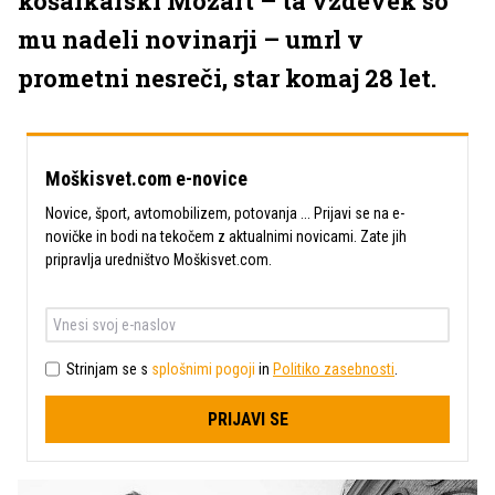
košarkarski Mozart – ta vzdevek so
mu nadeli novinarji – umrl v
prometni nesreči, star komaj 28 let.
Moškisvet.com e-novice
Novice, šport, avtomobilizem, potovanja ... Prijavi se na e-
novičke in bodi na tekočem z aktualnimi novicami. Zate jih
pripravlja uredništvo Moškisvet.com.
Strinjam se s
splošnimi pogoji
in
Politiko zasebnosti
.
PRIJAVI SE