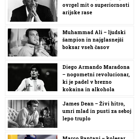
ovrgel mit o superiornosti
arijske rase
Muhammad Ali – ljudski
šampion in najglasnejši
boksar vseh časov
Diego Armando Maradona
– nogometni revolucionar,
ki je padel v brezno
kokaina in alkohola
James Dean – Živi hitro,
umri mlad in pusti za seboj
lepo truplo
Marco Pantani – kolesar,