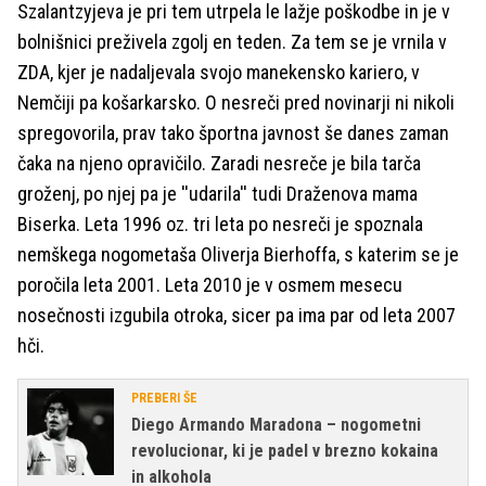
Szalantzyjeva je pri tem utrpela le lažje poškodbe in je v
bolnišnici preživela zgolj en teden. Za tem se je vrnila v
ZDA, kjer je nadaljevala svojo manekensko kariero, v
Nemčiji pa košarkarsko. O nesreči pred novinarji ni nikoli
spregovorila, prav tako športna javnost še danes zaman
čaka na njeno opravičilo. Zaradi nesreče je bila tarča
groženj, po njej pa je ''udarila'' tudi Draženova mama
Biserka. Leta 1996 oz. tri leta po nesreči je spoznala
nemškega nogometaša Oliverja Bierhoffa, s katerim se je
poročila leta 2001. Leta 2010 je v osmem mesecu
nosečnosti izgubila otroka, sicer pa ima par od leta 2007
hči.
PREBERI ŠE
Diego Armando Maradona – nogometni
revolucionar, ki je padel v brezno kokaina
in alkohola