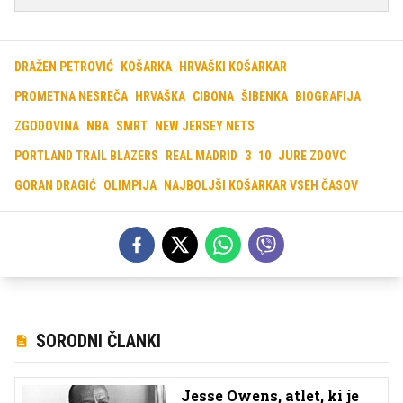
DRAŽEN PETROVIĆ
KOŠARKA
HRVAŠKI KOŠARKAR
PROMETNA NESREČA
HRVAŠKA
CIBONA
ŠIBENKA
BIOGRAFIJA
ZGODOVINA
NBA
SMRT
NEW JERSEY NETS
PORTLAND TRAIL BLAZERS
REAL MADRID
3
10
JURE ZDOVC
GORAN DRAGIĆ
OLIMPIJA
NAJBOLJŠI KOŠARKAR VSEH ČASOV
SORODNI ČLANKI
Jesse Owens, atlet, ki je