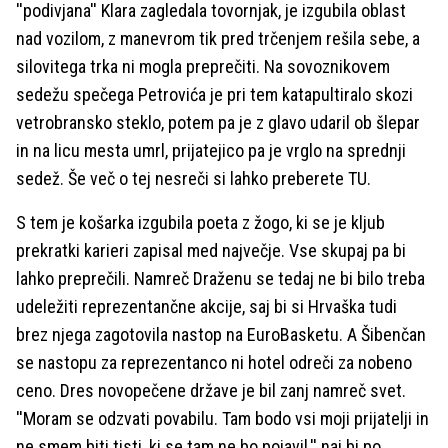
''podivjana'' Klara zagledala tovornjak, je izgubila oblast
nad vozilom, z manevrom tik pred trčenjem rešila sebe, a
silovitega trka ni mogla preprečiti. Na sovoznikovem
sedežu spečega Petrovića je pri tem katapultiralo skozi
vetrobransko steklo, potem pa je z glavo udaril ob šlepar
in na licu mesta umrl, prijatejico pa je vrglo na sprednji
sedež. Še več o tej nesreči si lahko preberete TU.
S tem je košarka izgubila poeta z žogo, ki se je kljub
prekratki karieri zapisal med največje. Vse skupaj pa bi
lahko preprečili. Namreč Draženu se tedaj ne bi bilo treba
udeležiti reprezentančne akcije, saj bi si Hrvaška tudi
brez njega zagotovila nastop na EuroBasketu. A Šibenčan
se nastopu za reprezentanco ni hotel odreči za nobeno
ceno. Dres novopečene države je bil zanj namreč svet.
''Moram se odzvati povabilu. Tam bodo vsi moji prijatelji in
ne smem biti tisti, ki se tam ne bo pojavil,'' naj bi po