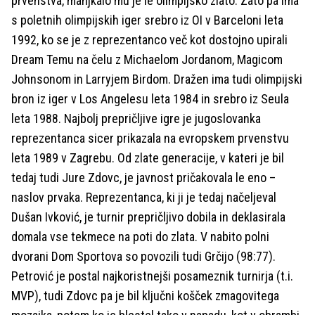
prvenstva, manjkalo mu je le olimpijsko zlato. Zato pa ima
s poletnih olimpijskih iger srebro iz OI v Barceloni leta
1992, ko se je z reprezentanco več kot dostojno upirali
Dream Temu na čelu z Michaelom Jordanom, Magicom
Johnsonom in Larryjem Birdom. Dražen ima tudi olimpijski
bron iz iger v Los Angelesu leta 1984 in srebro iz Seula
leta 1988. Najbolj prepričljive igre je jugoslovanka
reprezentanca sicer prikazala na evropskem prvenstvu
leta 1989 v Zagrebu. Od zlate generacije, v kateri je bil
tedaj tudi Jure Zdovc, je javnost pričakovala le eno –
naslov prvaka. Reprezentanca, ki ji je tedaj načeljeval
Dušan Ivković, je turnir prepričljivo dobila in deklasirala
domala vse tekmece na poti do zlata. V nabito polni
dvorani Dom Sportova so povozili tudi Grčijo (98:77).
Petrović je postal najkoristnejši posameznik turnirja (t.i.
MVP), tudi Zdovc pa je bil ključni košček zmagovitega