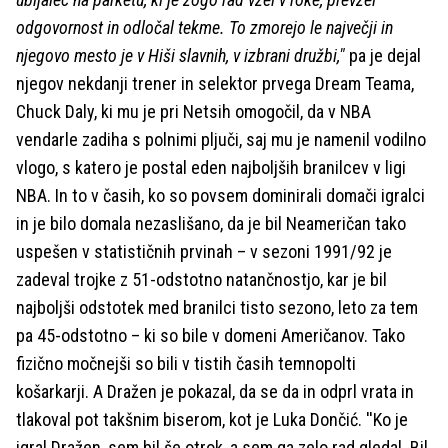
odgovornost in odločal tekme. To zmorejo le največji in
njegovo mesto je v Hiši slavnih, v izbrani družbi,"
pa je dejal
njegov nekdanji trener in selektor prvega Dream Teama,
Chuck Daly, ki mu je pri Netsih omogočil, da v NBA
vendarle zadiha s polnimi pljuči, saj mu je namenil vodilno
vlogo, s katero je postal eden najboljših branilcev v ligi
NBA. In to v časih, ko so povsem dominirali domači igralci
in je bilo domala nezaslišano, da je bil Neameričan tako
uspešen v statističnih prvinah – v sezoni 1991/92 je
zadeval trojke z 51-odstotno natančnostjo, kar je bil
najboljši odstotek med branilci tisto sezono, leto za tem
pa 45-odstotno – ki so bile v domeni Američanov. Tako
fizično močnejši so bili v tistih časih temnopolti
košarkarji. A Dražen je pokazal, da se da in odprl vrata in
tlakoval pot takšnim biserom, kot je Luka Dončić. ''Ko je
igral Dražen, sem bil še otrok, a sem ga zelo rad gledal. Bil