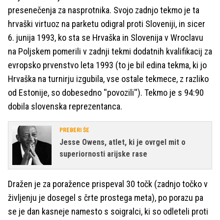
presenečenja za nasprotnika. Svojo zadnjo tekmo je ta
hrvaški virtuoz na parketu odigral proti Sloveniji, in sicer
6. junija 1993, ko sta se Hrvaška in Slovenija v Wroclavu
na Poljskem pomerili v zadnji tekmi dodatnih kvalifikacij za
evropsko prvenstvo leta 1993 (to je bil edina tekma, ki jo
Hrvaška na turnirju izgubila, vse ostale tekmece, z razliko
od Estonije, so dobesedno ''povozili''). Tekmo je s 94:90
dobila slovenska reprezentanca.
PREBERI ŠE
Jesse Owens, atlet, ki je ovrgel mit o
superiornosti arijske rase
Dražen je za poražence prispeval 30 točk (zadnjo točko v
življenju je dosegel s črte prostega meta), po porazu pa
se je dan kasneje namesto s soigralci, ki so odleteli proti