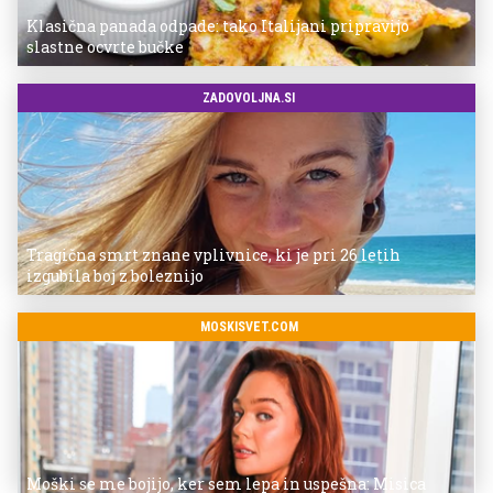
Klasična panada odpade: tako Italijani pripravijo
slastne ocvrte bučke
ZADOVOLJNA.SI
Tragična smrt znane vplivnice, ki je pri 26 letih
izgubila boj z boleznijo
MOSKISVET.COM
Moški se me bojijo, ker sem lepa in uspešna: Misica