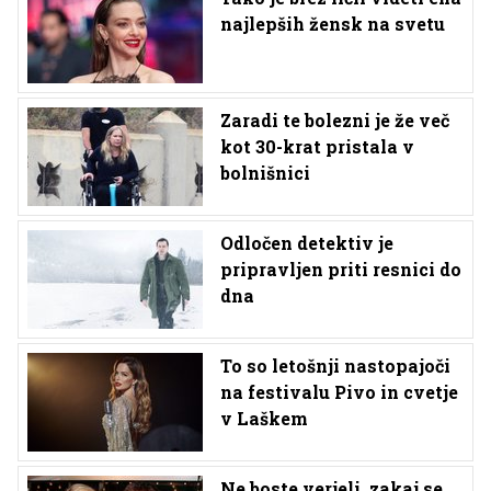
najlepših žensk na svetu
Zaradi te bolezni je že več
kot 30-krat pristala v
bolnišnici
Odločen detektiv je
pripravljen priti resnici do
dna
To so letošnji nastopajoči
na festivalu Pivo in cvetje
v Laškem
Ne boste verjeli, zakaj se