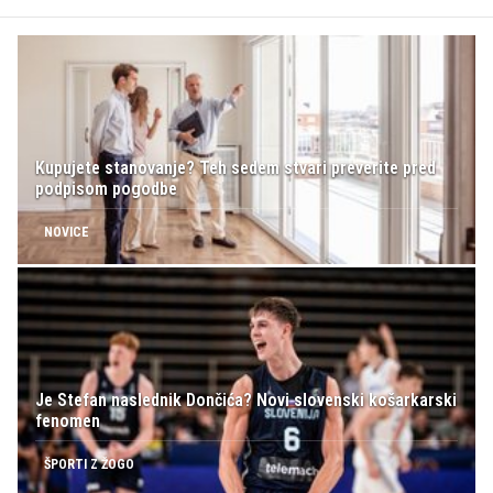
Kupujete stanovanje? Teh sedem stvari preverite pred
podpisom pogodbe
NOVICE
Je Stefan naslednik Dončića? Novi slovenski košarkarski
fenomen
ŠPORTI Z ŽOGO