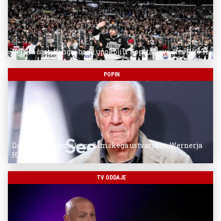
Velika čast: Kingsi bodo upokojili Kopitarjevo številko 11
POPIN
Donostia za nemškega filmskega ustvarjalca Wernerja
Herzoga
TV ODDAJE