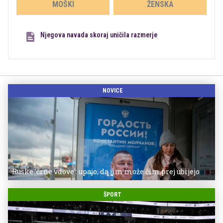
MOŠKI
ŽENSKA
Njegova navada skoraj uničila razmerje
NOVICE
Ruske 'črne vdove': upajo, da jim može čim prej ubijejo
ŠPORT