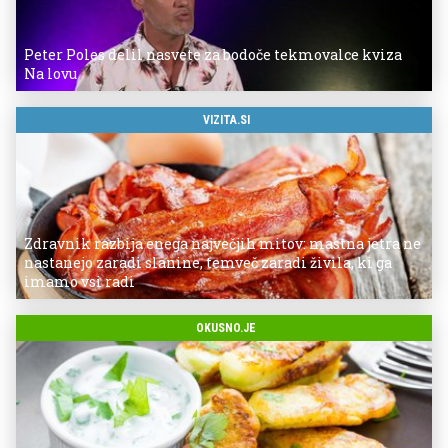
Peter Poles delil nasvete za bodoče tekmovalce kviza
Na lovu
VIZITA.SI
Zdravnik razbija enega največjih mitov: mastna jetra ne
nastanejo zaradi slanine, temveč zaradi živila, ki ga
imamo vsi radi
OKUSNO.JE