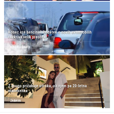
Konec ere bencina? Podatek o novih avtomobilih
razkriva velik preobrat
VISOKI OBRATI
Z drugo pričakuje otroka, ob njem pa 20-letna
manekenka
ZABAVA