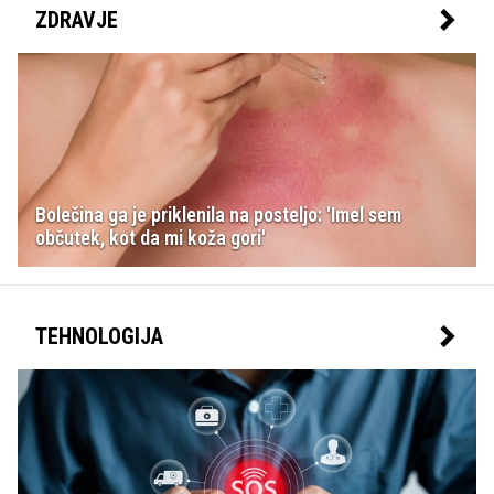
ZDRAVJE
Bolečina ga je priklenila na posteljo: 'Imel sem
občutek, kot da mi koža gori'
TEHNOLOGIJA