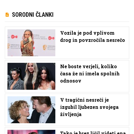
SORODNI ČLANKI
Vozila je pod vplivom
drog in povzročila nesrečo
Ne boste verjeli, koliko
časa že ni imela spolnih
odnosov
V tragični nesreči je
izgubil ljubezen svojega
življenja
Tako je brez ličil videti ena