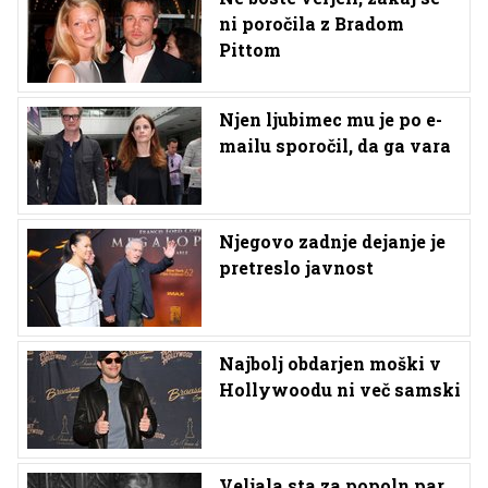
ni poročila z Bradom
Pittom
Njen ljubimec mu je po e-
mailu sporočil, da ga vara
Njegovo zadnje dejanje je
pretreslo javnost
Najbolj obdarjen moški v
Hollywoodu ni več samski
Veljala sta za popoln par,