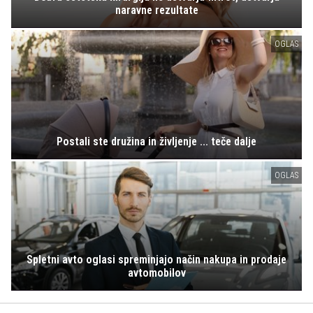
naravne rezultate
OGLAS
Postali ste družina in življenje ... teče dalje
OGLAS
Spletni avto oglasi spreminjajo način nakupa in prodaje
avtomobilov