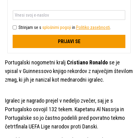
Strinjam se s
splošnimi pogoji
in
Politiko zasebnosti
.
PRIJAVI SE
Portugalski nogometni kralj
Cristiano Ronaldo
se je
vpisal v Guinnessovo knjigo rekordov z največjim številom
zmag, ki jih je nanizal kot mednarodni igralec.
Igralec je nagrado prejel v nedeljo zvečer, saj je s
Portugalsko osvojil 132 tekem. Kapetanu Al Nassrja in
Portugalske so jo častno podelili pred povratno tekmo
četrtfinala UEFA Lige narodov proti Danski.