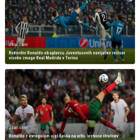
24ur.com
Rekordni Ronaldo ob aplavzu Juventusovih navijačev režiser
visoke zmage Real Madrida v Torinu
24ur.com
Ronaldo z evrogolom ujel Šeška na vrhu lestvice strelcev