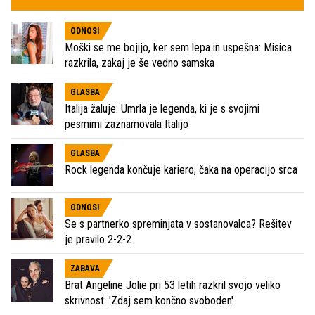
ODNOSI
Moški se me bojijo, ker sem lepa in uspešna: Misica
razkrila, zakaj je še vedno samska
GLASBA
Italija žaluje: Umrla je legenda, ki je s svojimi
pesmimi zaznamovala Italijo
GLASBA
Rock legenda končuje kariero, čaka na operacijo srca
ODNOSI
Se s partnerko spreminjata v sostanovalca? Rešitev
je pravilo 2-2-2
ZABAVA
Brat Angeline Jolie pri 53 letih razkril svojo veliko
skrivnost: 'Zdaj sem končno svoboden'