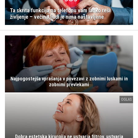
Ta skrita funkcija na telefonu vam lahko reši
življenje – večina ljudi je nima nastavljene
Najpogostejša vprašanja v povezavi z zobnimi luskami in
zobnimi prevlekami
OGLAS
Dobra estetska kirurgija ne ustvarja filtrov, ustvarja