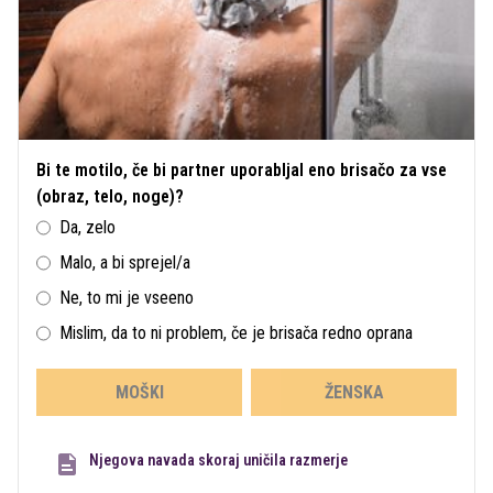
Bi te motilo, če bi partner uporabljal eno brisačo za vse
(obraz, telo, noge)?
Da, zelo
Malo, a bi sprejel/a
Ne, to mi je vseeno
Mislim, da to ni problem, če je brisača redno oprana
MOŠKI
ŽENSKA
Njegova navada skoraj uničila razmerje