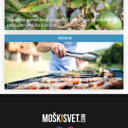
Zakaj vaš paradižnik propada? Ena napaka lahko uniči
rastline – tako jih rešite
VIZITA.SI
Skrivnost lahkotnega poletnega žara, po katerem ne
boste potrebovali popoldanskega spanca