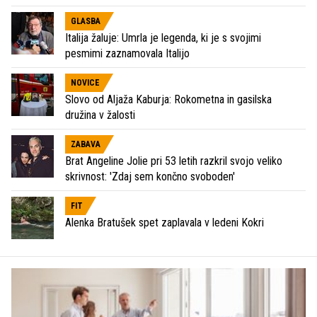
GLASBA
Italija žaluje: Umrla je legenda, ki je s svojimi
pesmimi zaznamovala Italijo
NOVICE
Slovo od Aljaža Kaburja: Rokometna in gasilska
družina v žalosti
ZABAVA
Brat Angeline Jolie pri 53 letih razkril svojo veliko
skrivnost: 'Zdaj sem končno svoboden'
FIT
Alenka Bratušek spet zaplavala v ledeni Kokri