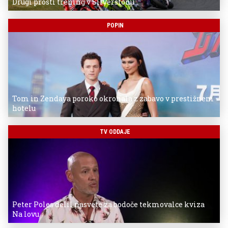
Drugi prosti trening v Silverstonu
POPIN
Tom in Zendaya poroko okronala z zabavo v prestižnem
hotelu
TV ODDAJE
Peter Poles delil nasvete za bodoče tekmovalce kviza
Na lovu