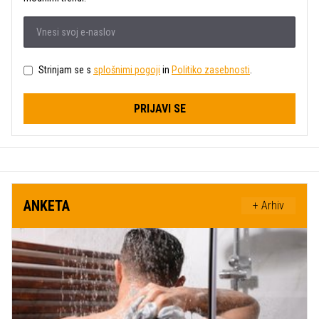
Strinjam se s
splošnimi pogoji
in
Politiko zasebnosti
.
PRIJAVI SE
ANKETA
+ Arhiv