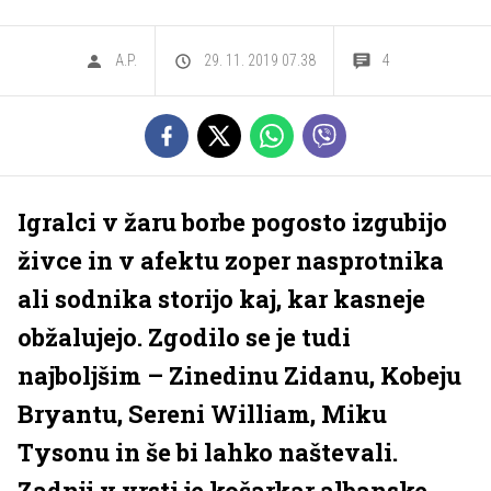
A.P.
29. 11. 2019 07.38
4
Igralci v žaru borbe pogosto izgubijo
živce in v afektu zoper nasprotnika
ali sodnika storijo kaj, kar kasneje
obžalujejo. Zgodilo se je tudi
najboljšim – Zinedinu Zidanu, Kobeju
Bryantu, Sereni William, Miku
Tysonu in še bi lahko naštevali.
Zadnji v vrsti je košarkar albanske