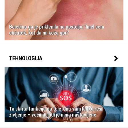
Bolečina ga je priklenila na posteljo: 'Imel sem
občutek, kot da mi koža gori'
TEHNOLOGIJA
Ta skrita funkcija na telefonu vam lahko reši
življenje – večina ljudi je nima nastavljene