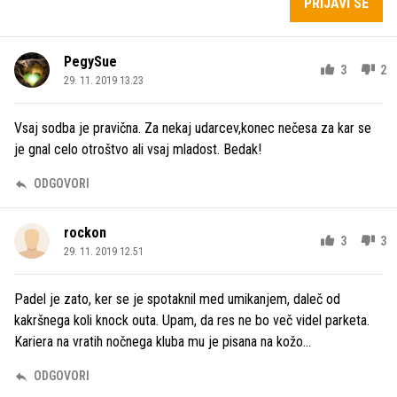
PRIJAVI SE
PegySue
3
2
29. 11. 2019 13.23
Vsaj sodba je pravična. Za nekaj udarcev,konec nečesa za kar se
je gnal celo otroštvo ali vsaj mladost. Bedak!
ODGOVORI
rockon
3
3
29. 11. 2019 12.51
Padel je zato, ker se je spotaknil med umikanjem, daleč od
kakršnega koli knock outa. Upam, da res ne bo več videl parketa.
Kariera na vratih nočnega kluba mu je pisana na kožo...
ODGOVORI