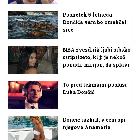
Posnetek 5-letnega
Dončića vam bo omehčal
srce
NBA zvezdnik ljubi srbsko
striptizeto, ki ji je nekoč
ponudil milijon, da splavi
To pred tekmami posluša
Luka Dončić
Dončić razkril, v čem spi
njegova Anamaria