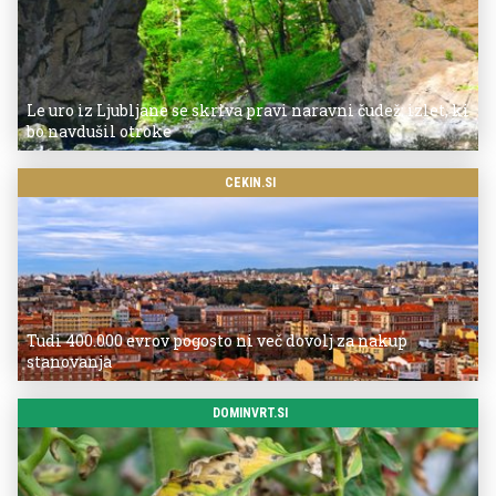
Le uro iz Ljubljane se skriva pravi naravni čudež: izlet, ki
bo navdušil otroke
CEKIN.SI
Tudi 400.000 evrov pogosto ni več dovolj za nakup
stanovanja
DOMINVRT.SI