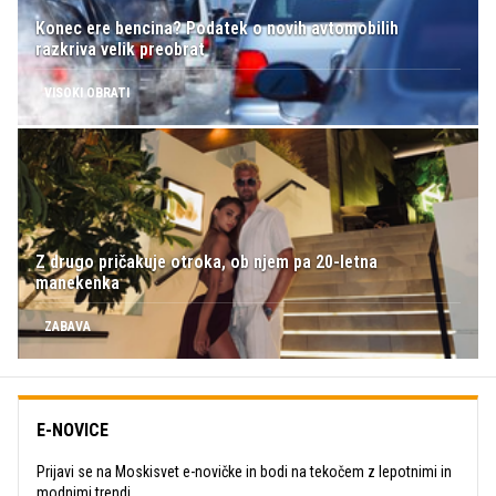
Konec ere bencina? Podatek o novih avtomobilih
razkriva velik preobrat
VISOKI OBRATI
Z drugo pričakuje otroka, ob njem pa 20-letna
manekenka
ZABAVA
E-NOVICE
Prijavi se na Moskisvet e-novičke in bodi na tekočem z lepotnimi in
modnimi trendi.