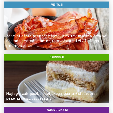
VIZITA.SI
Zdravnik razbija enega največjih mitov: mastna jetra ne
nastanejo zaradi slanine, temveč zaradi živila, ki ga
imamo vsi radi
OKUSNO.JE
Najlepši zaključek nedeljskega kosila: 8 sladic brez
peke, ki se jih vsi veselijo
ZADOVOLJNA.SI