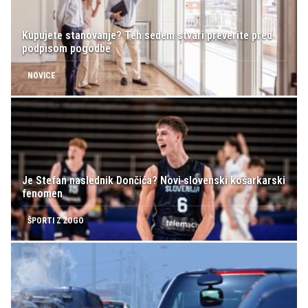
Kupujete stanovanje? Teh sedem stvari preverite pred
podpisom pogodbe
NOVICE
Je Stefan naslednik Dončića? Novi slovenski košarkarski
fenomen
ŠPORTI Z ŽOGO