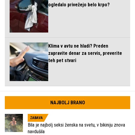
ogledalo privežejo belo krpo?
Klima v avtu ne hladi? Preden
zapravite denar za servis, preverite
teh pet stvari
NAJBOLJ BRANO
ZABAVA
Bila je najbolj seksi ženska na svetu, v bikiniju znova
navdušila