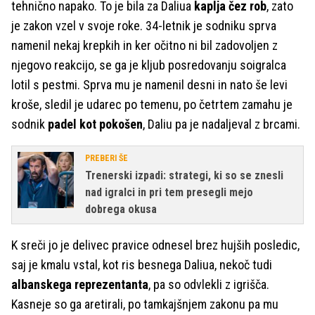
tehnično napako. To je bila za Daliua
kaplja čez rob
, zato
je zakon vzel v svoje roke. 34-letnik je sodniku sprva
namenil nekaj krepkih in ker očitno ni bil zadovoljen z
njegovo reakcijo, se ga je kljub posredovanju soigralca
lotil s pestmi. Sprva mu je namenil desni in nato še levi
kroše, sledil je udarec po temenu, po četrtem zamahu je
sodnik
padel kot pokošen
, Daliu pa je nadaljeval z brcami.
PREBERI ŠE
Trenerski izpadi: strategi, ki so se znesli
nad igralci in pri tem presegli mejo
dobrega okusa
K sreči jo je delivec pravice odnesel brez hujših posledic,
saj je kmalu vstal, kot ris besnega Daliua, nekoč tudi
albanskega reprezentanta
, pa so odvlekli z igrišča.
Kasneje so ga aretirali, po tamkajšnjem zakonu pa mu