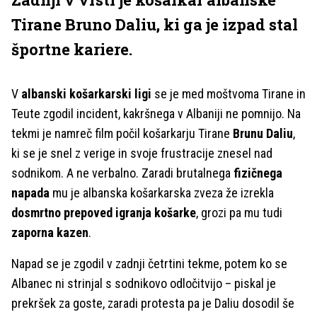
Tirane Bruno Daliu, ki ga je izpad stal
športne kariere.
V
albanski košarkarski ligi
se je med moštvoma Tirane in
Teute zgodil incident, kakršnega v Albaniji ne pomnijo. Na
tekmi je namreč film počil košarkarju Tirane
Brunu Daliu
,
ki se je snel z verige in svoje frustracije znesel nad
sodnikom. A ne verbalno. Zaradi brutalnega
fizičnega
napada
mu je albanska košarkarska zveza že izrekla
dosmrtno prepoved igranja košarke
, grozi pa mu tudi
zaporna kazen
.
Napad se je zgodil v zadnji četrtini tekme, potem ko se
Albanec ni strinjal s sodnikovo odločitvijo – piskal je
prekršek za goste, zaradi protesta pa je Daliu dosodil še