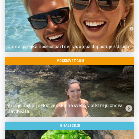
Doma ga čaka noseča partnerka, on pa dopustuje z drugo
MOSKISVET.COM
Bila je najbolj seksi ženska na svetu, v bikiniju znova
navdušila
BIBALEZE.SI