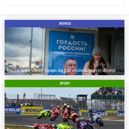
NOVICE
Ruske 'črne vdove': upajo, da jim može čim prej ubijejo
ŠPORT