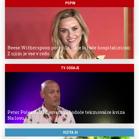
POPIN
Reese Witherspoon potrdila, da je bil oče hospitaliziran:
Z njim je vse v redu
TV ODDAJE
Peter Poles delil nasvete za bodoče tekmovalce kviza
Na lovu
VIZITA.SI