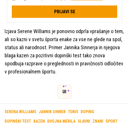
PRIJAVI SE
Izjava Serene Williams je ponovno odprla vprašanje o tem,
ali so kazni v svetu športa enake za vse ne glede na spol,
status ali narodnost. Primer Jannika Sinnerja in njegova
blaga kazen za pozitivni dopinški test tako znova
spodbuja razprave o preglednosti in pravičnosti odločitev
v profesionalnem športu.
UI
SERENA WILLIAMS
JANNIK SINNER
TENIS
DOPING
DOPINŠKI TEST
KAZEN
DVOJNA MERILA
SLAVNI
ZNANI
ŠPORT