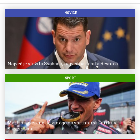
NOVICE
Največ je vložila Svoboda, največ pa dobila Resnica
ŠPORT
Martin suvereno do zmage na sprinterski dirki v
Silverstonu