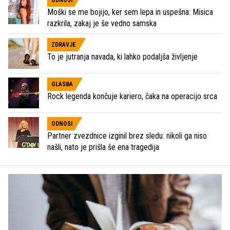
Moški se me bojijo, ker sem lepa in uspešna: Misica
razkrila, zakaj je še vedno samska
ZDRAVJE
To je jutranja navada, ki lahko podaljša življenje
GLASBA
Rock legenda končuje kariero, čaka na operacijo srca
ODNOSI
Partner zvezdnice izginil brez sledu: nikoli ga niso
našli, nato je prišla še ena tragedija