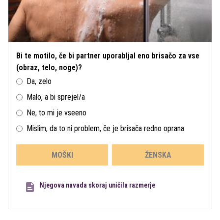
Bi te motilo, če bi partner uporabljal eno brisačo za vse
(obraz, telo, noge)?
Da, zelo
Malo, a bi sprejel/a
Ne, to mi je vseeno
Mislim, da to ni problem, če je brisača redno oprana
MOŠKI
ŽENSKA
Njegova navada skoraj uničila razmerje