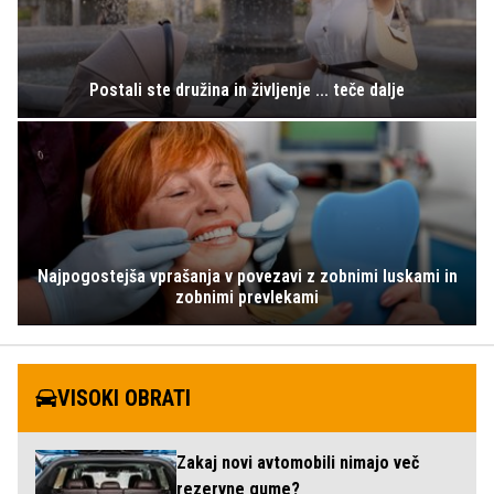
Postali ste družina in življenje ... teče dalje
Najpogostejša vprašanja v povezavi z zobnimi luskami in
zobnimi prevlekami
VISOKI OBRATI
Zakaj novi avtomobili nimajo več
rezervne gume?