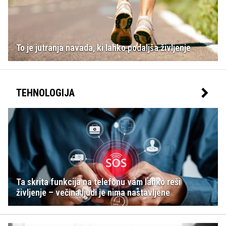
To je jutranja navada, ki lahko podaljša življenje
TEHNOLOGIJA
Ta skrita funkcija na telefonu vam lahko reši
življenje – večina ljudi je nima nastavljene