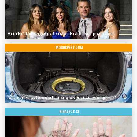
Hčerki slavnega igralca sta ukradli vso pozornost
MOSKISVET.COM
Zakaj novi avtomobili nimajo več rezervne gume?
BIBALEZE.SI