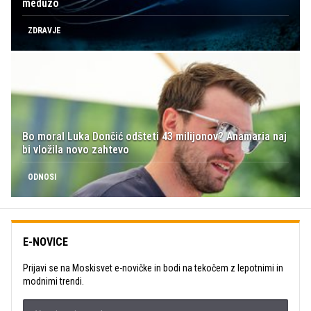
meduzo
ZDRAVJE
Bo moral Luka Dončić odšteti 43 milijonov? Anamaria naj
bi vložila novo zahtevo
ODNOSI
E-NOVICE
Prijavi se na Moskisvet e-novičke in bodi na tekočem z lepotnimi in
modnimi trendi.