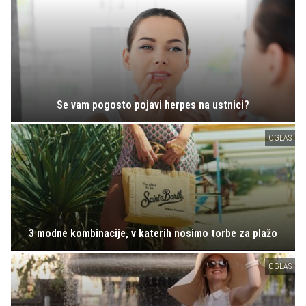
Se vam pogosto pojavi herpes na ustnici?
OGLAS
3 modne kombinacije, v katerih nosimo torbe za plažo
OGLAS