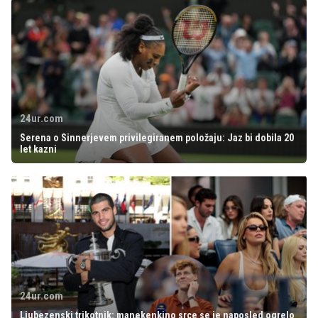
24ur.com
Serena o Sinnerjevem privilegiranem položaju: Jaz bi dobila 20
let kazni
24ur.com
Ljubezenski trikotnik: manekenkino srce se je naposled ogrelo