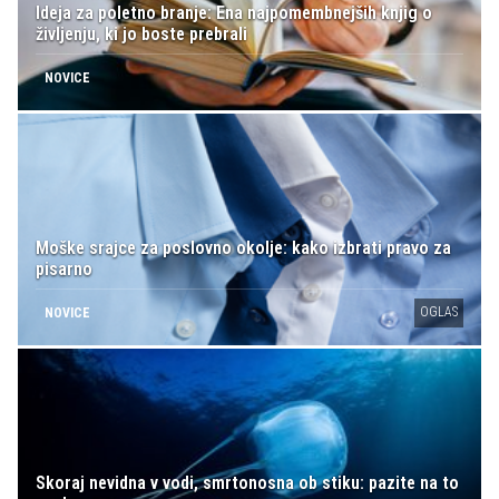
Ideja za poletno branje: Ena najpomembnejših knjig o
življenju, ki jo boste prebrali
NOVICE
Moške srajce za poslovno okolje: kako izbrati pravo za
pisarno
OGLAS
NOVICE
Skoraj nevidna v vodi, smrtonosna ob stiku: pazite na to