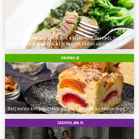
Polna je nevarnih toksinov, a jo imamo vsi radi: to je
najbolj nezdrava riba, ki jo mnogi redno uživajo
OKUSNO.JE
Bolj sočno kot jogurtovo: poletno pecivo, ki vedno uspe
ZADOVOLJNA.SI