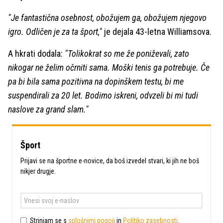
"Je fantastična osebnost, obožujem ga, obožujem njegovo
igro. Odličen je za ta šport,"
je dejala 43-letna Williamsova.
A hkrati dodala:
"Tolikokrat so me že poniževali, zato
nikogar ne želim očrniti sama. Moški tenis ga potrebuje. Če
pa bi bila sama pozitivna na dopinškem testu, bi me
suspendirali za 20 let. Bodimo iskreni, odvzeli bi mi tudi
naslove za grand slam."
Šport
Prijavi se na športne e-novice, da boš izvedel stvari, ki jih ne boš
nikjer drugje.
Strinjam se s
splošnimi pogoji
in
Politiko zasebnosti
.