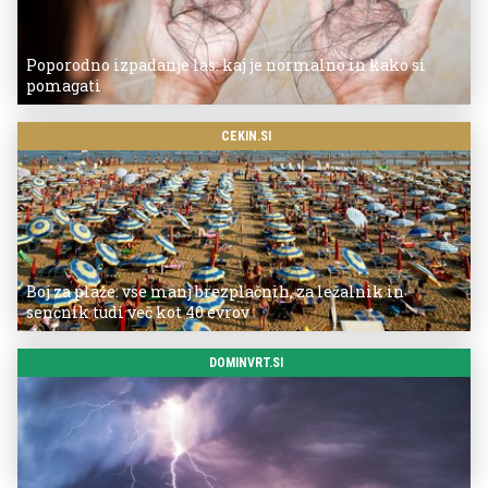
Poporodno izpadanje las: kaj je normalno in kako si
pomagati
CEKIN.SI
Boj za plaže: vse manj brezplačnih, za ležalnik in
senčnik tudi več kot 40 evrov
DOMINVRT.SI