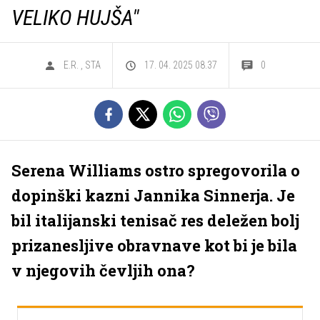
VELIKO HUJŠA"
E.R.
,
STA
17. 04. 2025 08.37
0
Serena Williams ostro spregovorila o
dopinški kazni Jannika Sinnerja. Je
bil italijanski tenisač res deležen bolj
prizanesljive obravnave kot bi je bila
v njegovih čevljih ona?