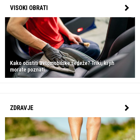
VISOKI OBRATI
Kako očistiti avtomobilske sedeže? Triki, ki jih
morate poznati
ZDRAVJE