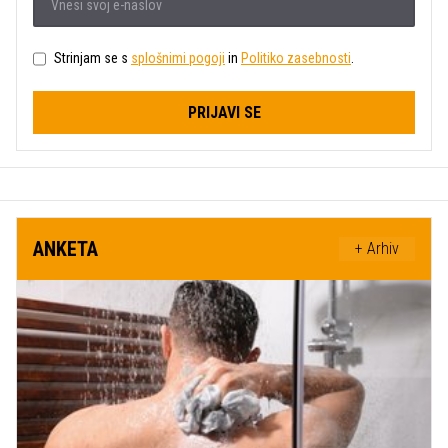
Strinjam se s
splošnimi pogoji
in
Politiko zasebnosti
.
PRIJAVI SE
ANKETA
+ Arhiv