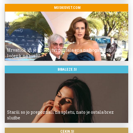
MOSKISVET.COM
Hrvatica, ki je po ločitvi postala ena najbogatejših
ločenk na svetu
BIBALEZE.SI
Starši so jo prepoznali na spletu, nato je ostala brez
službe
CEKIN.SI