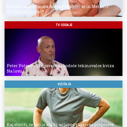
Kakšen odnos imata Antonio Banderas in Melanie
Griffith po ločitvi?
TV ODDAJE
Peter Poles delil nasvete za bodoče tekmovalce kviza
Na lovu
VIZITA.SI
Kaj storiti, če bolijo kolki: ortoped razkriva preproste