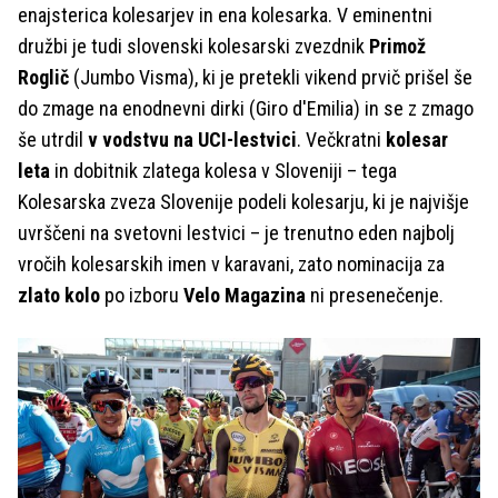
enajsterica kolesarjev in ena kolesarka. V eminentni
družbi je tudi slovenski kolesarski zvezdnik
Primož
Roglič
(Jumbo Visma), ki je pretekli vikend prvič prišel še
do zmage na enodnevni dirki (Giro d'Emilia) in se z zmago
še utrdil
v vodstvu na UCI-lestvici
. Večkratni
kolesar
leta
in dobitnik zlatega kolesa v Sloveniji – tega
Kolesarska zveza Slovenije podeli kolesarju, ki je najvišje
uvrščeni na svetovni lestvici – je trenutno eden najbolj
vročih kolesarskih imen v karavani, zato nominacija za
zlato kolo
po izboru
Velo Magazina
ni presenečenje.