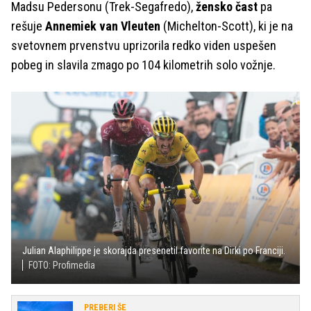
Madsu Pedersonu (Trek-Segafredo),
žensko čast
pa
rešuje
Annemiek van Vleuten
(Michelton-Scott), ki je na
svetovnem prvenstvu uprizorila redko viden uspešen
pobeg in slavila zmago po 104 kilometrih solo vožnje.
Julian Alaphilippe je skorajda presenetil favorite na Dirki po Franciji.
FOTO: Profimedia
PREBERI ŠE