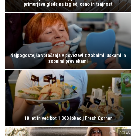
primerjava glede na izgled, ceno in trajnost
Najpogostejša vprašanja v povezavi z zobnimi luskami in
zobnimi prevlekami
10 let in več kot 1.300 lokacij Fresh Corner
OGLAS