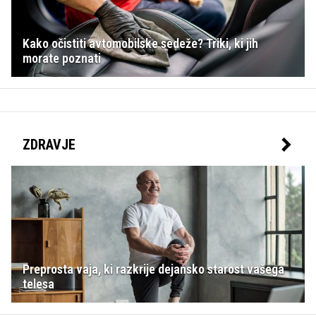
Kako očistiti avtomobilske sedeže? Triki, ki jih
morate poznati
ZDRAVJE
Preprosta vaja, ki razkrije dejansko starost vašega
telesa