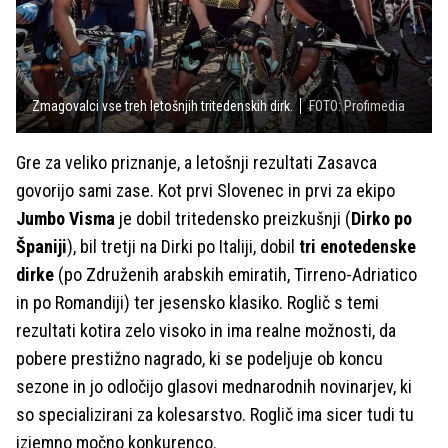
Zmagovalci vse treh letošnjih tritedenskih dirk.
FOTO: Profimedia
Gre za veliko priznanje, a letošnji rezultati Zasavca
govorijo sami zase. Kot prvi Slovenec in prvi za ekipo
Jumbo Visma
je dobil tritedensko preizkušnji (
Dirko po
Španiji
), bil tretji na Dirki po Italiji, dobil
tri enotedenske
dirke
(po Združenih arabskih emiratih, Tirreno-Adriatico
in po Romandiji) ter jesensko klasiko. Roglič s temi
rezultati kotira zelo visoko in ima realne možnosti, da
pobere prestižno nagrado, ki se podeljuje ob koncu
sezone in jo odločijo glasovi mednarodnih novinarjev, ki
so specializirani za kolesarstvo. Roglič ima sicer tudi tu
izjemno močno konkurenco.