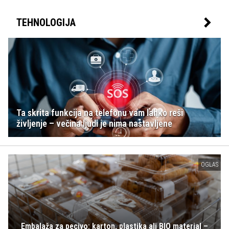
TEHNOLOGIJA
Ta skrita funkcija na telefonu vam lahko reši
življenje – večina ljudi je nima nastavljene
OGLAS
Embalaža za pecivo: karton, plastika ali BIO material –