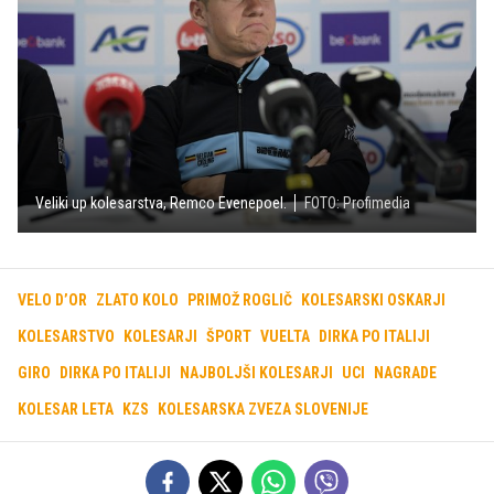
Veliki up kolesarstva, Remco Evenepoel.
FOTO: Profimedia
VELO D’OR
ZLATO KOLO
PRIMOŽ ROGLIČ
KOLESARSKI OSKARJI
KOLESARSTVO
KOLESARJI
ŠPORT
VUELTA
DIRKA PO ITALIJI
GIRO
DIRKA PO ITALIJI
NAJBOLJŠI KOLESARJI
UCI
NAGRADE
KOLESAR LETA
KZS
KOLESARSKA ZVEZA SLOVENIJE