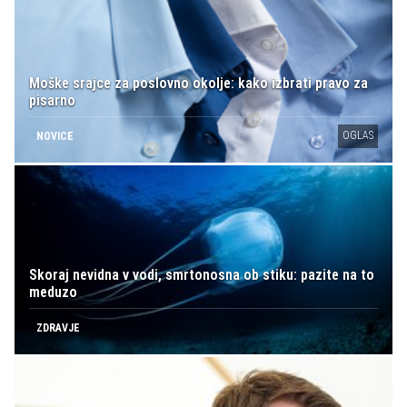
Moške srajce za poslovno okolje: kako izbrati pravo za
pisarno
OGLAS
NOVICE
Skoraj nevidna v vodi, smrtonosna ob stiku: pazite na to
meduzo
ZDRAVJE