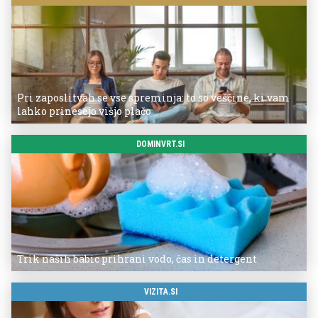
Pri zaposlitvah se vse spreminja: to so veščine, ki vam
lahko prinesejo višjo plačo
DOMINVRT.SI
Trik naših babic prihrani vodo, čas in detergent
VIZITA.SI