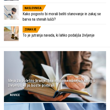
NASLOVNICA
Kako pogosto bi morali beliti stanovanje in zakaj se
barva na stenah lušči?
ZDRAVJE
To je jutranja navada, ki lahko podaljša življenje
Ideja za poletno branje: Ena najpomembnejših knjig o
življenju, ki jo boste prebrali
NOVICE