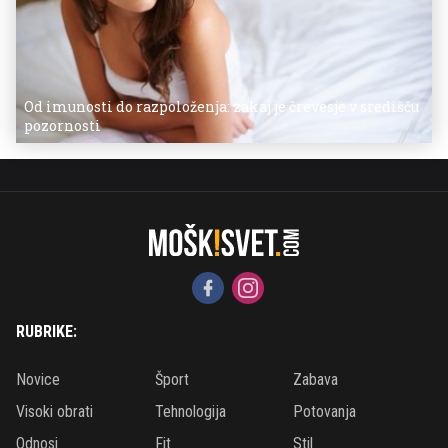
Od imunosti do razpoloženja: zakaj je črevesje v središču
pozornosti
RUBRIKE:
Novice
Šport
Zabava
Visoki obrati
Tehnologija
Potovanja
Odnosi
Fit
Stil