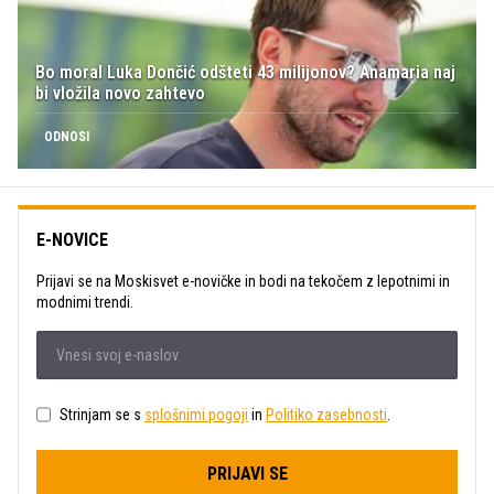
Bo moral Luka Dončić odšteti 43 milijonov? Anamaria naj
bi vložila novo zahtevo
ODNOSI
E-NOVICE
Prijavi se na Moskisvet e-novičke in bodi na tekočem z lepotnimi in
modnimi trendi.
Strinjam se s
splošnimi pogoji
in
Politiko zasebnosti
.
PRIJAVI SE