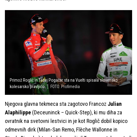
Primož Roglič in Tadej Pogačar sta na Vuelti spisala slovensko
kolesarsko pravljico.
FOTO: Profimedia
Njegova glavna tekmeca sta zagotovo Francoz
Julian
Alaphilippe
(Deceuninck – Quick-Step), ki mu diha za
ovratnik na svetovni lestvici in je kot Roglič dobil kopico
odmevnih dirk (Milan-San Remo, Flèche Wallonne in