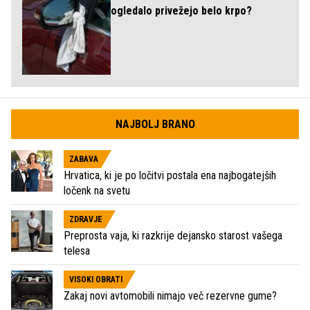
ogledalo privežejo belo krpo?
NAJBOLJ BRANO
ZABAVA
Hrvatica, ki je po ločitvi postala ena najbogatejših
ločenk na svetu
ZDRAVJE
Preprosta vaja, ki razkrije dejansko starost vašega
telesa
VISOKI OBRATI
Zakaj novi avtomobili nimajo več rezervne gume?