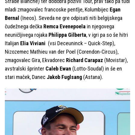
Strade Bianche) ter dodobra poživil Tour, prav tako pa tudi
mladi zmagovalec francoske pentlje, Kolumbijec
Egan
Bernal
(Ineos). Seveda ne gre odpisati niti belgijskega
čudežnega dečka
Remca Evenepoela
in njegovega
neuničljivega rojaka
Philippa Gilberta
, v igri pa so še hitri
Italijan
Elia Viviani
(vsi Deceuninck – Quick-Step),
Nizozemec Mathieu van der Poel (Corendon-Circus),
zmagovalec Gira, Ekvadorec
Richard Carapaz
(Movistar),
avstralski šprinter
Caleb Ewan
(Lotto-Soudal) in še en
stari maček, Danec
Jakob Fuglsang
(Astana).