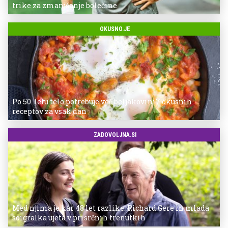
trike za zmanjšanje bolečine
OKUSNO.JE
Po 50. letu telo potrebuje več beljakovin: 7 okusnih
receptov za vsak dan
ZADOVOLJNA.SI
Med njima je kar 48 let razlike: Richard Gere in mlada
soigralka ujeta v prisrčnih trenutkih