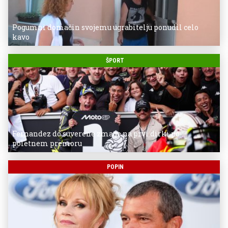
Pogumni domačin svojemu ugrabitelju ponudil celo
kavo
ŠPORT
Fernandez do suverene zmage na prvi dirki po
poletnem premoru
POPIN