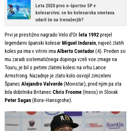
Leta 2020 prvo e-športno SP v
kolesarstvu: se bo kolesarska smetana
udaril še na trenažerjih?
Prvi je prestižno nagrado Velo d’Or
leta 1992
prejel
legendarni španski kolesar
Miguel Indurain
, največ zlatih
koles pa ima v vitrini ima
Alberto Contador
(4). Preden so
mu zaradi sistematičnega dopinga vzeli vse zmage na
Touru, je bil s petimi zlatimi kolesi na vrhu Lance
Armstrong. Nazadnje je zlato kolo osvojil zimzeleni
Španec
Alejandro Valverde
(Movistar), pred njim pa sta
bila dobitnika Britanec
Chris Froome
(Ineos) in Slovak
Peter Sagan
(Bora–Hansgrohe).