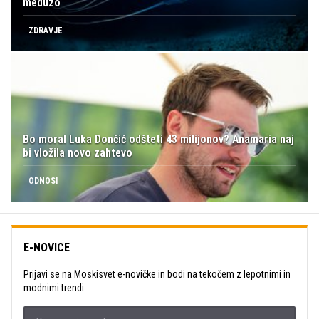
meduzo
ZDRAVJE
Bo moral Luka Dončić odšteti 43 milijonov? Anamaria naj
bi vložila novo zahtevo
ODNOSI
E-NOVICE
Prijavi se na Moskisvet e-novičke in bodi na tekočem z lepotnimi in
modnimi trendi.