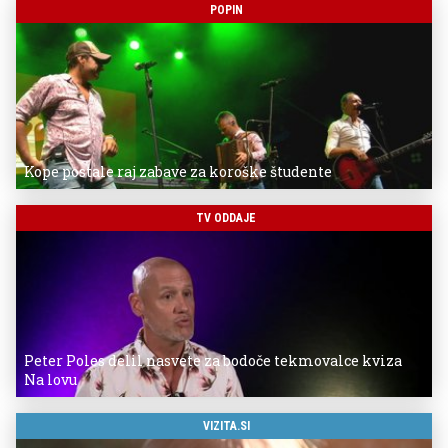
POPIN
Kope postale raj zabave za koroške študente
TV ODDAJE
Peter Poles delil nasvete za bodoče tekmovalce kviza
Na lovu
VIZITA.SI