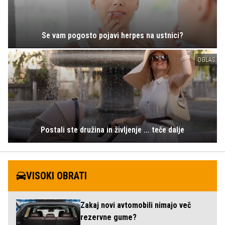
Se vam pogosto pojavi herpes na ustnici?
OGLAS
Postali ste družina in življenje ... teče dalje
VISOKI OBRATI
Zakaj novi avtomobili nimajo več
rezervne gume?