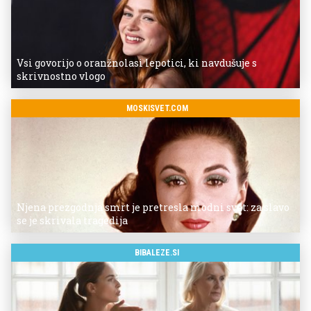
Vsi govorijo o oranžnolasi lepotici, ki navdušuje s
skrivnostno vlogo
MOSKISVET.COM
Njena prezgodnja smrt je pretresla modni svet: za slavo
se je skrivala tragedija
BIBALEZE.SI