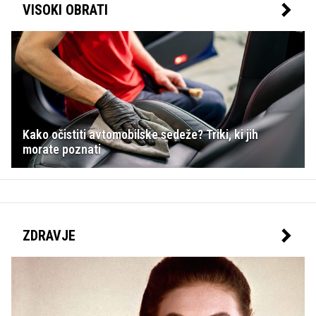
VISOKI OBRATI
Kako očistiti avtomobilske sedeže? Triki, ki jih
morate poznati
ZDRAVJE