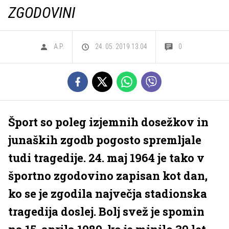
ZGODOVINI
A.P.
24. 05. 2019 13.04
0
Šport so poleg izjemnih dosežkov in
junaških zgodb pogosto spremljale
tudi tragedije. 24. maj 1964 je tako v
športno zgodovino zapisan kot dan,
ko se je zgodila največja stadionska
tragedija doslej. Bolj svež je spomin