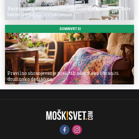
Razmišljate o novi kuhinji? Oblikovalci opozarjajo, da te
barve izgubljajo priljubljenost
DOMINVRT.SI
Pravilno shranjevanje prešitih odej: Kako ohraniti
družinsko dediščino