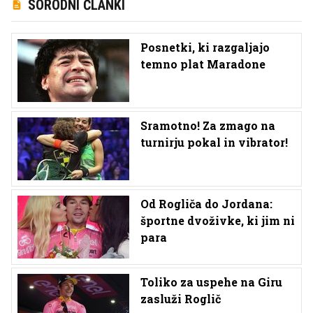
SORODNI ČLANKI
Posnetki, ki razgaljajo
temno plat Maradone
Sramotno! Za zmago na
turnirju pokal in vibrator!
Od Rogliča do Jordana:
športne dvoživke, ki jim ni
para
Toliko za uspehe na Giru
zasluži Roglič