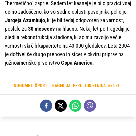
''hermetično'' zaprle. Sedem let kasneje je bilo pravici vsaj
delno zadoščeno, ko so sodne oblasti poveljnika policije
Jorgeja Azambujo
, ki je bil tedaj odgovoren za varnost,
poslale za
30 mesecev
na hladno. Nekaj let po tragediji je
sledila rekonstrukcija stadiona, ki so mu zavoljo večje
varnosti skrčili kapaciteto na 43.000 gledalcev. Leta 2004
je doživel še drugo prenovo in sicer v okviru priprav na
južnoameriško prvenstvo
Copa America
.
NOGOMET
ŠPORT
TRAGEDIJA
PERU
OBLETNICA
55 LET