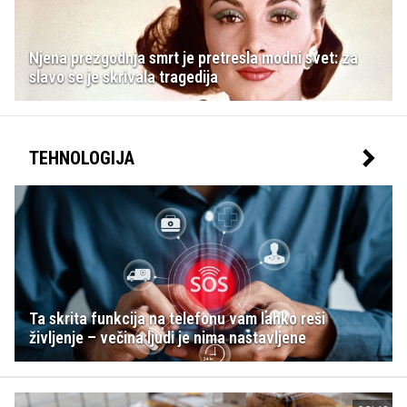
Njena prezgodnja smrt je pretresla modni svet: za
slavo se je skrivala tragedija
TEHNOLOGIJA
Ta skrita funkcija na telefonu vam lahko reši
življenje – večina ljudi je nima nastavljene