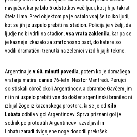
navijačev, kar je bilo 5 odstotkov več ljudi, kot jih je takrat
štela Lima. Pred objektom pa je ostalo vsaj še toliko ljudi,
kot se jih je uspelo prebiti na stadion. Policija je v želji, da
ljudje ne bi vdrli na stadion,
vsa vrata zaklenila
, kar pa se
je kasneje izkazalo za smrtonosno past, do katere so
vodili dramatični trenutki na zelenici v izdihljajih tekme.
Argentina je
v 60. minuti povedla
, potem ko je domačega
vratarja matiral danes 76-letni Nestor Manfredi. Perujci
so stiskali obroč okoli Argentincev, a obrambe Gavčem jim
ni in ni uspelo prebiti vse do dokler argentinski branilec ni
izbijal žoge iz kazenskega prostora, ki se je od
Kilo
Lobata
odbila v gol Argentincev. Sprva priznani gol je
sodnik po protestih Argentincev razveljavil in
Lobatu zaradi dvignjene noge dosodil prekršek.