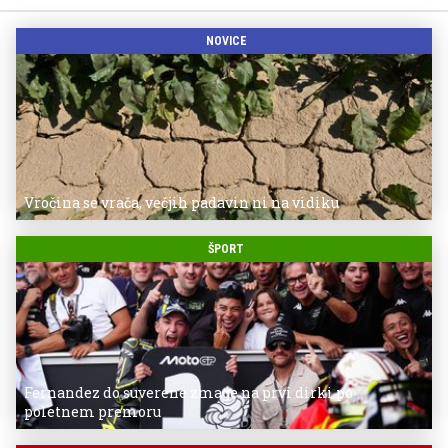
NOVICE
Vročina se vrača, večjih padavin ni na vidiku
ŠPORT
Fernandez do suverene zmage na prvi dirki po
poletnem premoru