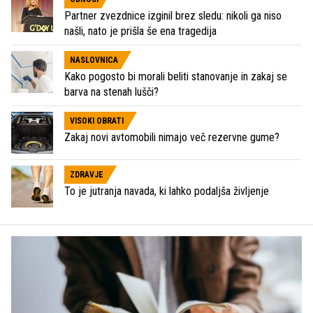
Partner zvezdnice izginil brez sledu: nikoli ga niso
našli, nato je prišla še ena tragedija
NASLOVNICA
Kako pogosto bi morali beliti stanovanje in zakaj se
barva na stenah lušči?
VISOKI OBRATI
Zakaj novi avtomobili nimajo več rezervne gume?
ZDRAVJE
To je jutranja navada, ki lahko podaljša življenje