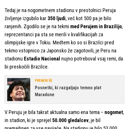
Tedaj je na nogometnem stadionu v prestolnici Peruja
življenje izgubilo kar
350 ljudi
, več kot 500 pa je bilo
ranjenih. Zgodilo se je na tekmi
med Perujem in Brazilijo
,
reprezentanci pa sta se merili v kvalifikacijah za
olimpijske igre v Tokiu. Medtem ko so si Brazilci pred
tekmo vstopnico za Japonsko že zagotovili, je Peru na
stadionu
Estadio Nacional
nujno potreboval vsaj remi, da
bi preskočili Brazilce.
PREBERI ŠE
Posnetki, ki razgaljajo temno plat
Maradone
V Peruju je bila takrat aktualna samo ena tema –
nogomet
,
in stadion, ki je sprejel
50.000 gledalcev
, je bil
premajhnen za vse navijače. Na stadionu je bilo 53.000