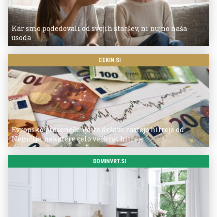
Kar smo podedovali od svojih staršev, ni nujno naša
usoda
CEKIN.SI
Evropsko presenečenje: te države rastejo hitreje od
Nemčije, nekatere celo večkrat hitreje
DOMINVRT.SI