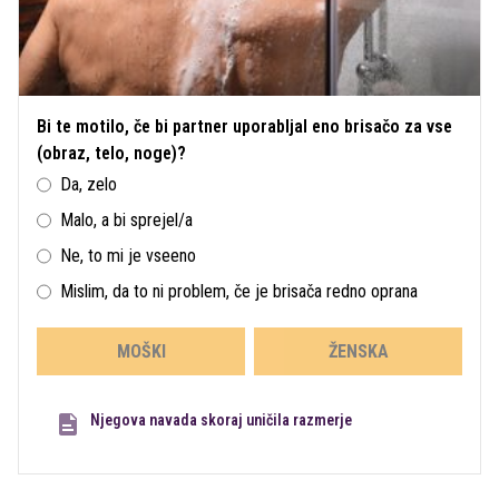
Bi te motilo, če bi partner uporabljal eno brisačo za vse
(obraz, telo, noge)?
Da, zelo
Malo, a bi sprejel/a
Ne, to mi je vseeno
Mislim, da to ni problem, če je brisača redno oprana
MOŠKI
ŽENSKA
Njegova navada skoraj uničila razmerje