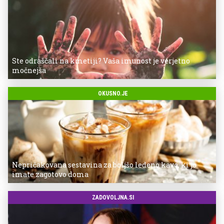
Ste odraščali na kmetiji? Vaša imunost je verjetno
močnejša
OKUSNO.JE
Nepričakovana sestavina za boljšo ledeno kavo, ki jo
imate zagotovo doma
ZADOVOLJNA.SI