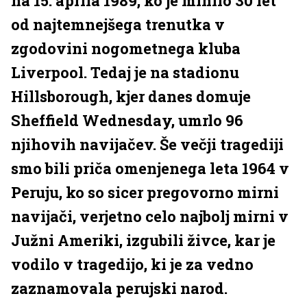
na 15. aprila 1989, ko je minilo 30 let
od najtemnejšega trenutka v
zgodovini nogometnega kluba
Liverpool. Tedaj je na stadionu
Hillsborough, kjer danes domuje
Sheffield Wednesday, umrlo 96
njihovih navijačev. Še večji tragediji
smo bili priča omenjenega leta 1964 v
Peruju, ko so sicer pregovorno mirni
navijači, verjetno celo najbolj mirni v
Južni Ameriki, izgubili živce, kar je
vodilo v tragedijo, ki je za vedno
zaznamovala perujski narod.