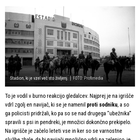
Stadion, ki je vzel več sto življenj.
FOTO: Profimedia
To je vodil v burno reakcijo gledalcev. Najprej je na igrišče
vdrl zgolj en navijač, ki se je namenil
proti sodniku
, a so
ga policisti pridržali, ko pa so se nad drugega ''ubežnika''
spravili s psi in pendreki, je množici dokončno prekipelo.
Na igrišče je začelo leteti vse in ker so se varnostne
službe zbale, da bi navijači množično vdrli na zelenico, je