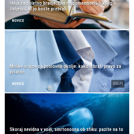
Ideja za poletno branje: Ena najpomembnejših knjig o
življenju, ki jo boste prebrali
NOVICE
Moške srajce za poslovno okolje: kako izbrati pravo za
pisarno
OGLAS
NOVICE
Skoraj nevidna v vodi, smrtonosna ob stiku: pazite na to