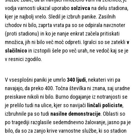
vodja varnosti ukazal uporabo
solzivca
na delu stadiona,
kjer je najbolj vrelo. Sledil je izbruh panike. Zasilnih
izhodov ni bilo, zaprta vrata pa so se odpirala navznoter
(proti stadionu) in ko je nanje enkrat začela pritiskati
množica, jih ni bilo več moč odpreti. Igralci so se zatekli
v
slačilnico
in izstopili šele po več urah, ne vedoč kaj se je
v resnici zgodilo.
V vsesplošni paniki je umrlo
340 ljudi
, nekateri viri pa
navajajo, da preko 400. Točna številka ni znana, saj uradne
preiskave nikoli ni bilo. Burno dogajanje iz notranjosti se
je prelilo tudi na ulice, kjer so navijači
linčali policiste
,
izbruhnile pa so tudi
nasilne demonstracije
. Oblasti so
po tragediji razglasile sedemdnevno žalovanje, jasno pa je
bilo, da so za zanjo krive varnostne službe, ki so stadion