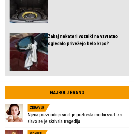
Zakaj nekateri vozniki na vzvratno
ogledalo privežejo belo krpo?
NAJBOLJ BRANO
ZDRAVJE
Njena prezgodnja smrt je pretresla modni svet: za
slavo se je skrivala tragedija
ODNOSI