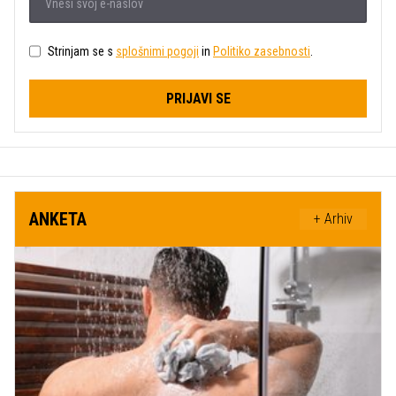
Strinjam se s
splošnimi pogoji
in
Politiko zasebnosti
.
PRIJAVI SE
ANKETA
+ Arhiv