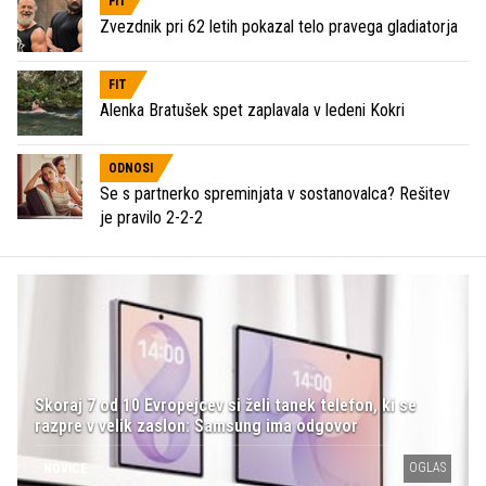
FIT
Zvezdnik pri 62 letih pokazal telo pravega gladiatorja
FIT
Alenka Bratušek spet zaplavala v ledeni Kokri
ODNOSI
Se s partnerko spreminjata v sostanovalca? Rešitev
je pravilo 2-2-2
Skoraj 7 od 10 Evropejcev si želi tanek telefon, ki se
razpre v velik zaslon: Samsung ima odgovor
OGLAS
NOVICE