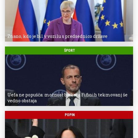
Znano, kdo je bil v vozilu s predsednico države
ŠPORT
Uefa ne popušča: možnost bojkota Fifinih tekmovanj še
vedno obstaja
POPIN