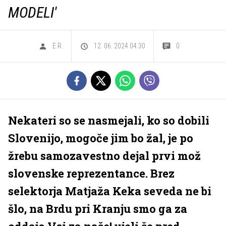
MODELI'
E.R.
12. 06. 2024 04.30
0
Nekateri so se nasmejali, ko so dobili
Slovenijo, mogoče jim bo žal, je po
žrebu samozavestno dejal prvi mož
slovenske reprezentance. Brez
selektorja Matjaža Keka seveda ne bi
šlo, na Brdu pri Kranju smo ga za