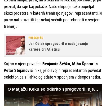
priznal, da raje kaj pokaže. Našo ekipo je tako popeljal
skozi prostore, v katerih trenirajo njegovi reprezentanti, ki
pa so nato razkrili kar nekaj sočnih podrobnosti o svojem
trenerju.
PREBERI ŠE
Jan Oblak spregovoril o nadaljevanju
kariere pri Atleticu
Kaj so o njem povedali
Benjamin Šeško, Miha Šporar in
Petar Stojanović
in kaj je o svojih reprezentantih povedal
selektor, pa si lahko ogledate v spodnjem videoposnetku.
O Matjažu Keku so odkrito spregovorili njegovi reprezentantje