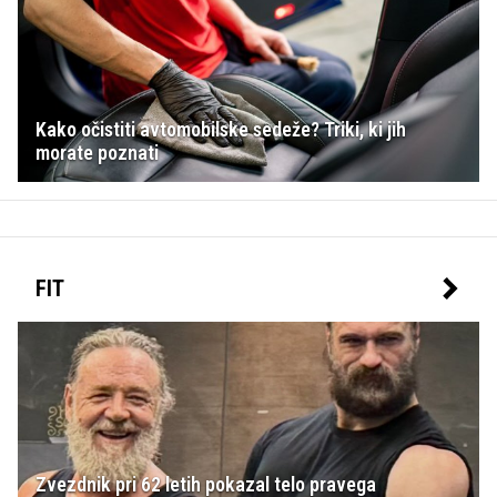
Kako očistiti avtomobilske sedeže? Triki, ki jih
morate poznati
FIT
Zvezdnik pri 62 letih pokazal telo pravega