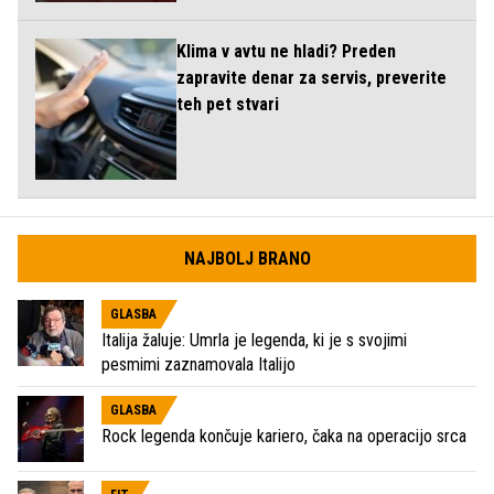
Klima v avtu ne hladi? Preden
zapravite denar za servis, preverite
teh pet stvari
NAJBOLJ BRANO
GLASBA
Italija žaluje: Umrla je legenda, ki je s svojimi
pesmimi zaznamovala Italijo
GLASBA
Rock legenda končuje kariero, čaka na operacijo srca