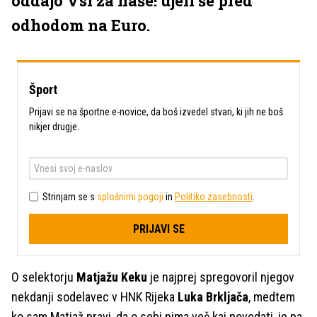
oddajo Vsi za naše! ujeli še pred
odhodom na Euro.
Šport
Prijavi se na športne e-novice, da boš izvedel stvari, ki jih ne boš
nikjer drugje.
Strinjam se s
splošnimi pogoji
in
Politiko zasebnosti
.
PRIJAVI SE
O selektorju
Matjažu Keku
je najprej spregovoril njegov
nekdanji sodelavec v HNK Rijeka
Luka Brkljača
, medtem
ko sam Matjaž pravi, da o sebi nima več kaj povedati, je pa