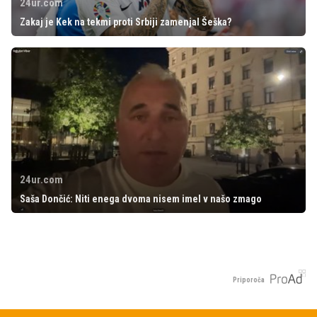
24ur.com
Zakaj je Kek na tekmi proti Srbiji zamenjal Šeška?
24ur.com
Saša Dončić: Niti enega dvoma nisem imel v našo zmago
Priporoča