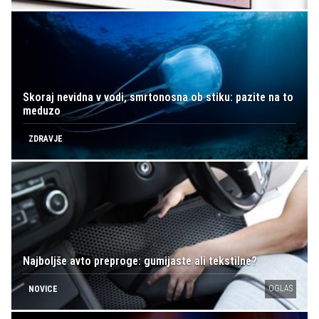
Skoraj nevidna v vodi, smrtonosna ob stiku: pazite na to
meduzo
ZDRAVJE
Najboljše avto preproge: gumijaste ali tekstilne?
OGLAS
NOVICE