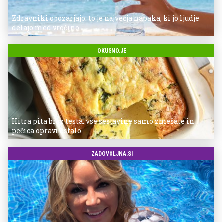
Zdravniki opozarjajo: to je največja napaka, ki jo ljudje
delajo med vročino
OKUSNO.JE
Hitra pita brez testa: vse sestavine samo zmešate in
pečica opravi ostalo
ZADOVOLJNA.SI