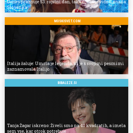
Danes praznuje 53. rojstni dan, tako dobro je videti znana
Slovenka
MOSKISVET.COM
Italija žaluje: Umrla je legenda, ki je s svojimi pesmimi
zaznamovala Italijo
BIBALEZE.SI
Tanja Žagar iskreno: Živeli smo na 40 kvadratih, a imela
sem vse, kar otrok potrebuje