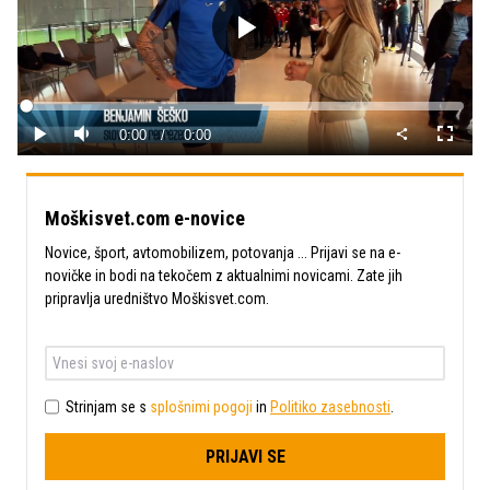
Predvajaj
Loaded
:
0%
Current
0:00
/
Duration
0:00
Predvajaj
Tiho
Celoza
način
Time
Moškisvet.com e-novice
Novice, šport, avtomobilizem, potovanja ... Prijavi se na e-
novičke in bodi na tekočem z aktualnimi novicami. Zate jih
pripravlja uredništvo Moškisvet.com.
Strinjam se s
splošnimi pogoji
in
Politiko zasebnosti
.
PRIJAVI SE