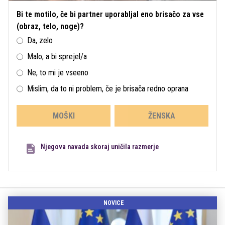
Bi te motilo, če bi partner uporabljal eno brisačo za vse
(obraz, telo, noge)?
Da, zelo
Malo, a bi sprejel/a
Ne, to mi je vseeno
Mislim, da to ni problem, če je brisača redno oprana
MOŠKI
ŽENSKA
Njegova navada skoraj uničila razmerje
NOVICE