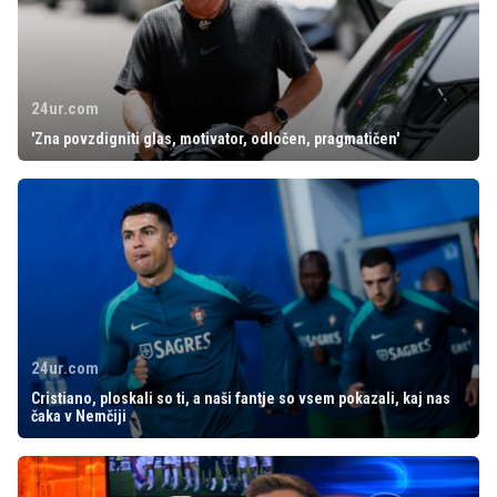
24ur.com
'Zna povzdigniti glas, motivator, odločen, pragmatičen'
24ur.com
Cristiano, ploskali so ti, a naši fantje so vsem pokazali, kaj nas
čaka v Nemčiji