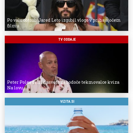
Po valu obtožb: Jared Leto izgubil vlogo v prihajajočem
filmu
TV ODDAJE
Peter Poles delil nasvete za bodoče tekmovalce kviza
Na lovu
VIZITA.SI