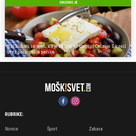
OKUSNO.JE
Kaj kuhati in jesti, ko je skoraj 40 stopinj Celzija: 5 kosil
brez prižiganja pečice
RUBRIKE:
Novice
Šport
Zabava