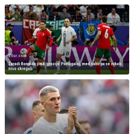
24ur.com
Zaradi Ronalda jima 'grozijo' Portugalci, med sabo pa se nikoli
niso skregali