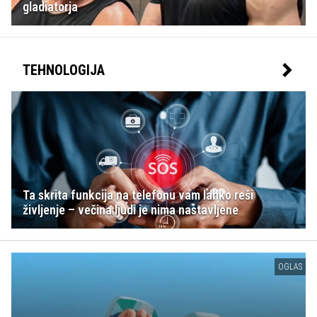
gladiatorja
TEHNOLOGIJA
Ta skrita funkcija na telefonu vam lahko reši
življenje – večina ljudi je nima nastavljene
OGLAS