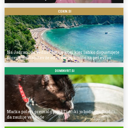
CEKIN.SI
Na Jadranu še vedno obstaja kraj, kjer lahko dopustujete
poceni: nastanitev že od 10 evrov, kosilo za pet evrov
DOMINVRT.SI
Mačka poleti premalo pije? Ti triki jo bodo spodbudili,
da zaužije več vode