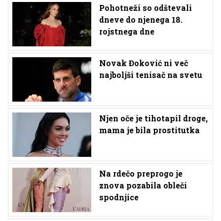
Pohotneži so odštevali
dneve do njenega 18.
rojstnega dne
Novak Đoković ni več
najboljši tenisač na svetu
Njen oče je tihotapil droge,
mama je bila prostitutka
Na rdečo preprogo je
znova pozabila obleči
spodnjice