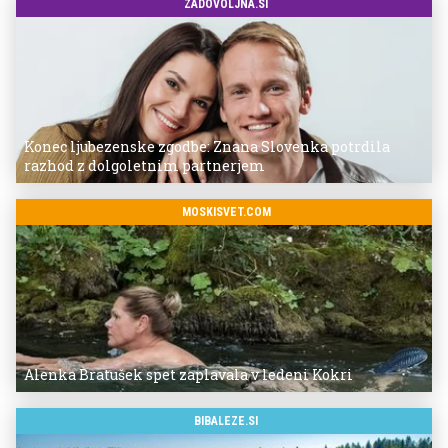
ZADOVOLJNA.SI
Konec ljubezenske zgodbe: Znana Slovenka potrdila
razhod z dolgoletnim partnerjem
MOSKISVET.COM
Alenka Bratušek spet zaplavala v ledeni Kokri
BIBALEZE.SI