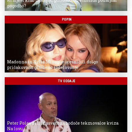
Kraljevi klub izboljšal ponudbo, bo Vinicius podaljšal
pogodbo?
POPIN
Madonna in Kylie Minogue uresničili dolgo
pričakovano glasbeno sodelovanje
TV ODDAJE
Peter Poles delil nasvete za bodoče tekmovalce kviza
Na lovu