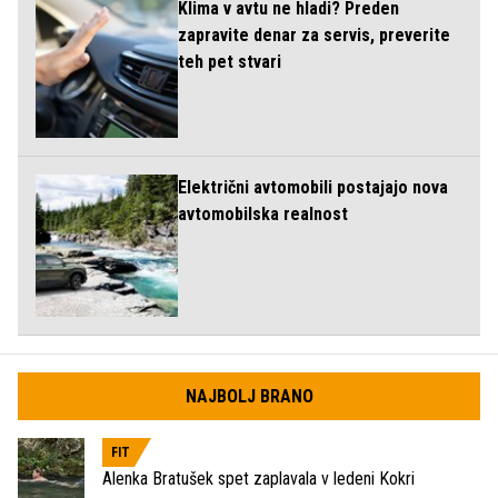
Klima v avtu ne hladi? Preden
zapravite denar za servis, preverite
teh pet stvari
Električni avtomobili postajajo nova
avtomobilska realnost
NAJBOLJ BRANO
FIT
Alenka Bratušek spet zaplavala v ledeni Kokri