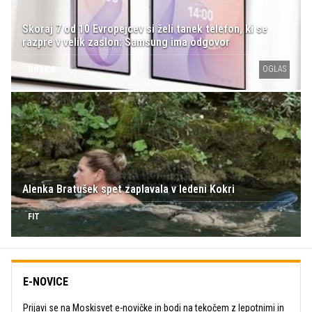
Skoraj 7 od 10 Evropejcev si želi tanek telefon, ki se
razpre v velik zaslon: Samsung ima odgovor
OGLAS
NOVICE
Alenka Bratušek spet zaplavala v ledeni Kokri
FIT
E-NOVICE
Prijavi se na Moskisvet e-novičke in bodi na tekočem z lepotnimi in