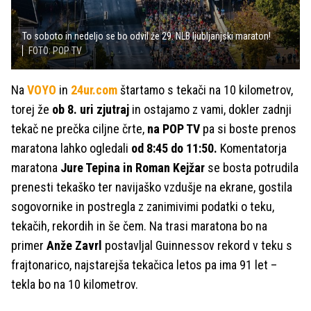
To soboto in nedeljo se bo odvil že 29. NLB ljubljanjski maraton!
FOTO: POP TV
Na
VOYO
in
24ur.com
štartamo s tekači na 10 kilometrov,
torej že
ob 8. uri zjutraj
in ostajamo z vami, dokler zadnji
tekač ne prečka ciljne črte,
na POP TV
pa si boste prenos
maratona lahko ogledali
od 8:45 do 11:50.
Komentatorja
maratona
Jure Tepina in Roman Kejžar
se bosta potrudila
prenesti tekaško ter navijaško vzdušje na ekrane, gostila
sogovornike in postregla z zanimivimi podatki o teku,
tekačih, rekordih in še čem. Na trasi maratona bo na
primer
Anže Zavrl
postavljal Guinnessov rekord v teku s
frajtonarico, najstarejša tekačica letos pa ima 91 let –
tekla bo na 10 kilometrov.