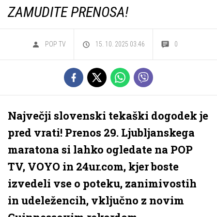
ZAMUDITE PRENOSA!
POP TV
15. 10. 2025 03.46
0
Največji slovenski tekaški dogodek je
pred vrati! Prenos 29. Ljubljanskega
maratona si lahko ogledate na POP
TV, VOYO in 24ur.com, kjer boste
izvedeli vse o poteku, zanimivostih
in udeležencih, vključno z novim