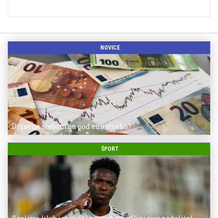
NOVICE
Državna srebrnina pod eno streho?
ŠPORT