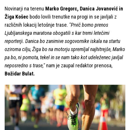
Novinarji na terenu
Marko Gregorc, Danica Jovanović in
Žiga Košec
bodo lovili trenutke na progi in se javljali z
različnih lokacij letošnje trase.
"Prvič bomo prenos
Ljubljanskega maratona obogatili s kar tremi letečimi
reporterji. Danica bo zanimive sogovornike iskala na startu
oziroma cilju, Žiga bo na motorju spremljal najhitrejše, Marko
pa bo, ni pomota, tekel in se nam tako kot udeleženec javljal
neposredno s trase,"
nam je zaupal redaktor prenosa,
Božidar Bulat.