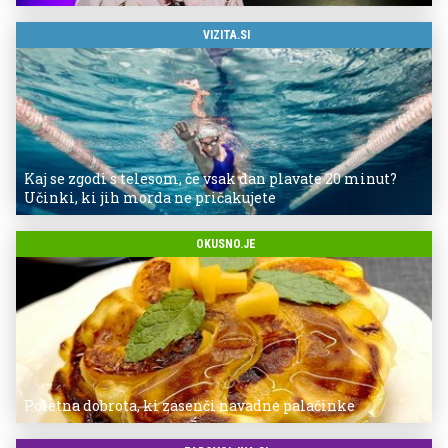
VIZITA.SI
Kaj se zgodi s telesom, če vsak dan plavate 20 minut?
Učinki, ki jih morda ne pričakujete
OKUSNO.JE
Poletna dobrota, ki zasenči navadne palačinke