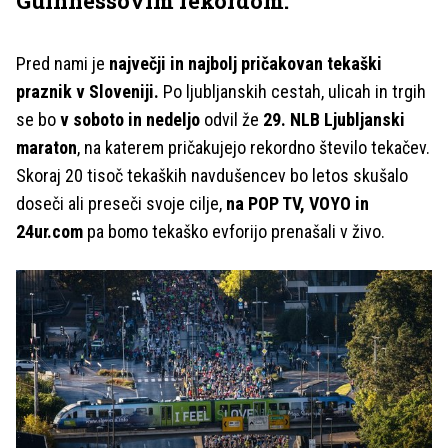
Guinnessovim rekordom.
Pred nami je
največji in najbolj pričakovan tekaški
praznik v Sloveniji.
Po ljubljanskih cestah, ulicah in trgih
se bo
v soboto in nedeljo
odvil že
29. NLB Ljubljanski
maraton
, na katerem pričakujejo rekordno število tekačev.
Skoraj 20 tisoč tekaških navdušencev bo letos skušalo
doseči ali preseči svoje cilje,
na POP TV, VOYO in
24ur.com
pa bomo tekaško evforijo prenašali v živo.