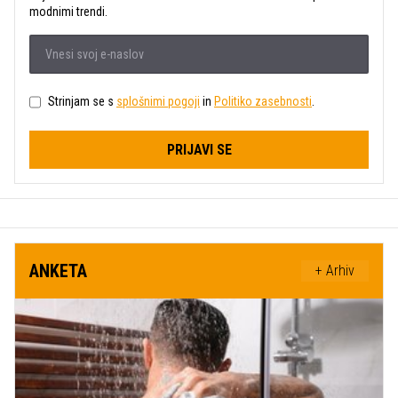
modnimi trendi.
Strinjam se s
splošnimi pogoji
in
Politiko zasebnosti
.
PRIJAVI SE
ANKETA
+ Arhiv