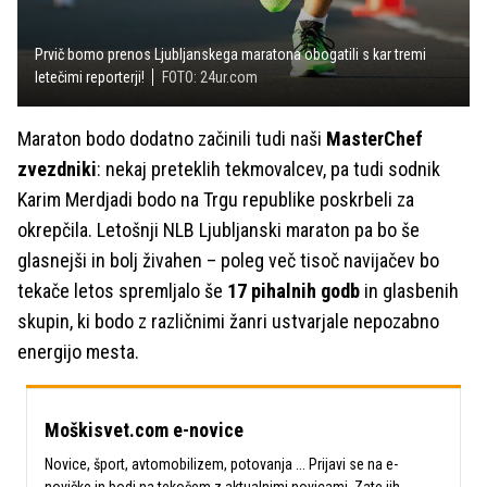
Prvič bomo prenos Ljubljanskega maratona obogatili s kar tremi
letečimi reporterji!
FOTO: 24ur.com
Maraton bodo dodatno začinili tudi naši
MasterChef
zvezdniki
: nekaj preteklih tekmovalcev, pa tudi sodnik
Karim Merdjadi bodo na Trgu republike poskrbeli za
okrepčila. Letošnji NLB Ljubljanski maraton pa bo še
glasnejši in bolj živahen – poleg več tisoč navijačev bo
tekače letos spremljalo še
17 pihalnih godb
in glasbenih
skupin, ki bodo z različnimi žanri ustvarjale nepozabno
energijo mesta.
Moškisvet.com e-novice
Novice, šport, avtomobilizem, potovanja ... Prijavi se na e-
novičke in bodi na tekočem z aktualnimi novicami. Zate jih