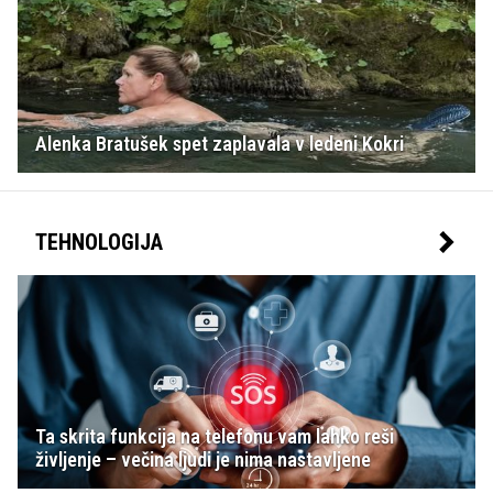
Alenka Bratušek spet zaplavala v ledeni Kokri
TEHNOLOGIJA
Ta skrita funkcija na telefonu vam lahko reši
življenje – večina ljudi je nima nastavljene