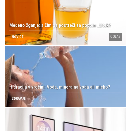
Medeno žganje: s čim ga postreči za popoln užitek?
OGLAS
NOVICE
Hidracija v vročini: Voda, mineralna voda ali mleko?
ZDRAVJE