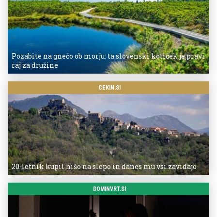
Pozabite na gnečo ob morju: ta slovenski kotiček je pravi
raj za družine
CEKIN.SI
20-letnik kupil hišo na slepo in danes mu vsi zavidajo
DOMINVRT.SI