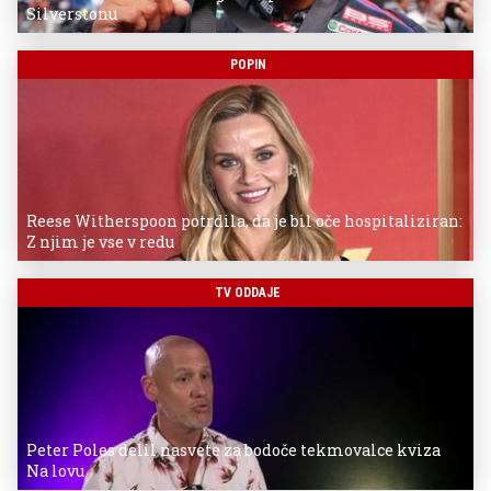
Silverstonu
POPIN
Reese Witherspoon potrdila, da je bil oče hospitaliziran:
Z njim je vse v redu
TV ODDAJE
Peter Poles delil nasvete za bodoče tekmovalce kviza
Na lovu