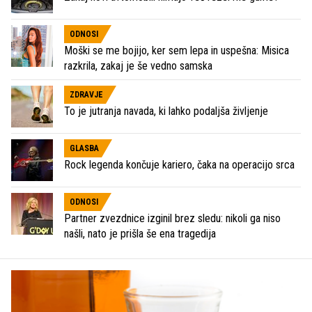
ODNOSI
Moški se me bojijo, ker sem lepa in uspešna: Misica
razkrila, zakaj je še vedno samska
ZDRAVJE
To je jutranja navada, ki lahko podaljša življenje
GLASBA
Rock legenda končuje kariero, čaka na operacijo srca
ODNOSI
Partner zvezdnice izginil brez sledu: nikoli ga niso
našli, nato je prišla še ena tragedija