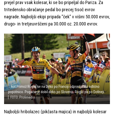
prejel prav vsak kolesar, ki se bo pripeljal do Pariza. Za
tritedensko obračanje pedal bo precej tisoč evrov
nagrade. Najboljši ekipi pripada "ček" v višini 50.000 evrov,
drugo- in tretjeuvrščeni pa 30.000 oz. 20.000 evrov.
... kot Primož Roglič se na Dirko po Franciji odpravljata z odlično
popotnico. Pogačar je dobil dirko po Sloveniji, Roglič pa po Dofineji.
FOTO: Profimedia
Najboljši hribolazec (pikčasta majica) in najboljši kolesar