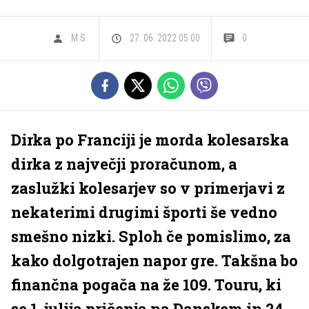
M.S.
27. 06. 2022 05.00
0
Dirka po Franciji je morda kolesarska
dirka z največji proračunom, a
zaslužki kolesarjev so v primerjavi z
nekaterimi drugimi športi še vedno
smešno nizki. Sploh če pomislimo, za
kako dolgotrajen napor gre. Takšna bo
finančna pogača na že 109. Touru, ki
se 1. julija pričenja na Danskem in 24.