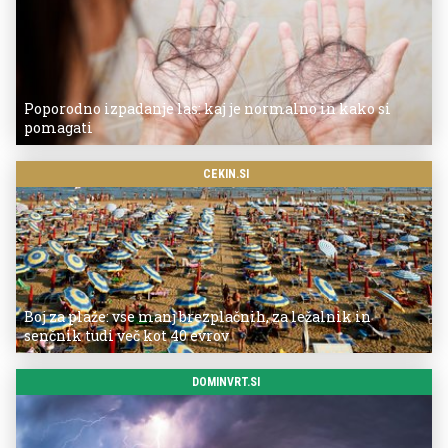
Poporodno izpadanje las: kaj je normalno in kako si
pomagati
CEKIN.SI
Boj za plaže: vse manj brezplačnih, za ležalnik in
senčnik tudi več kot 40 evrov
DOMINVRT.SI