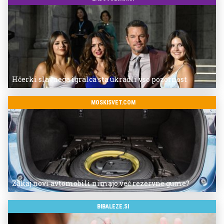
Hčerki slavnega igralca sta ukradli vso pozornost
MOSKISVET.COM
Zakaj novi avtomobili nimajo več rezervne gume?
BIBALEZE.SI