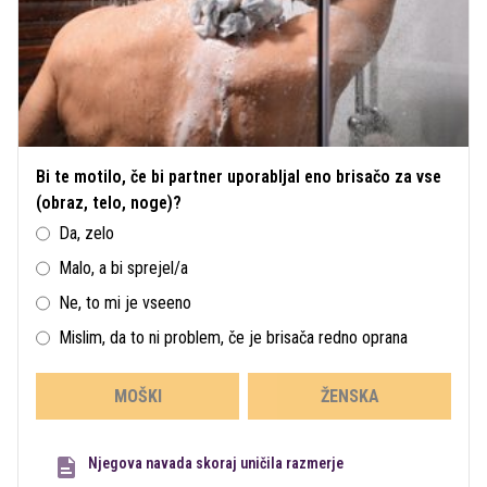
Bi te motilo, če bi partner uporabljal eno brisačo za vse
(obraz, telo, noge)?
Da, zelo
Malo, a bi sprejel/a
Ne, to mi je vseeno
Mislim, da to ni problem, če je brisača redno oprana
MOŠKI
ŽENSKA
Njegova navada skoraj uničila razmerje