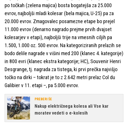
po točkah (zelena majica) bosta bogatejša za 25.000
evrov, najboljši mladi kolesar (bela majica, U-25) pa za
20.000 evrov. Zmagovalec posamezne etape bo prejel
11.000 evrov (denarno nagrado prejme prvih dvajset
kolesarjev v etapi), najboljši trije na vmesnih ciljih pa
1.500, 1.000 oz. 500 evrov. Na kategoriziranih prelazih se
bodo delile nagrade v višini med 200 (klanec 4. kategorije)
in 800 evri (klanec ekstra kategorije; HC), Souvenir Henri
Desgrange, tj. nagrada za tistega, ki prvi prečka najvišjo
točko na dirki – tokrat je to z 2.642 metri prelaz Col du
Galibier v 11. etapi –, pa 5.000 evrov.
PREBERI ŠE
Nakup električnega kolesa ali Vse kar
moratev vedeti o e-kolesih