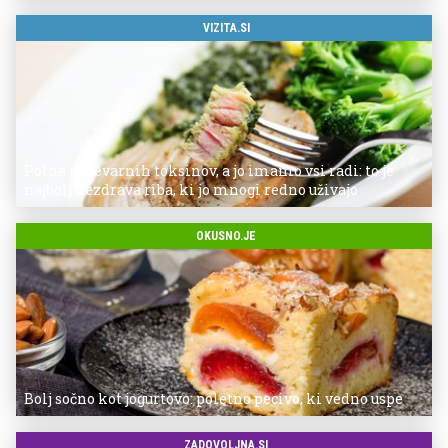
VIZITA.SI
Polna je nevarnih toksinov, a jo imamo vsi radi: to je
najbolj nezdrava riba, ki jo mnogi redno uživajo
OKUSNO.JE
Bolj sočno kot jogurtovo: poletno pecivo, ki vedno uspe
ZADOVOLJNA.SI