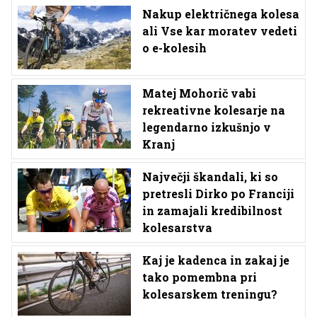
Nakup električnega kolesa
ali Vse kar moratev vedeti
o e-kolesih
Matej Mohorič vabi
rekreativne kolesarje na
legendarno izkušnjo v
Kranj
Največji škandali, ki so
pretresli Dirko po Franciji
in zamajali kredibilnost
kolesarstva
Kaj je kadenca in zakaj je
tako pomembna pri
kolesarskem treningu?