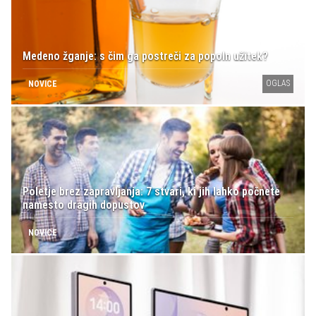
Medeno žganje: s čim ga postreči za popoln užitek?
OGLAS
NOVICE
Poletje brez zapravljanja: 7 stvari, ki jih lahko počnete
namesto dragih dopustov
NOVICE