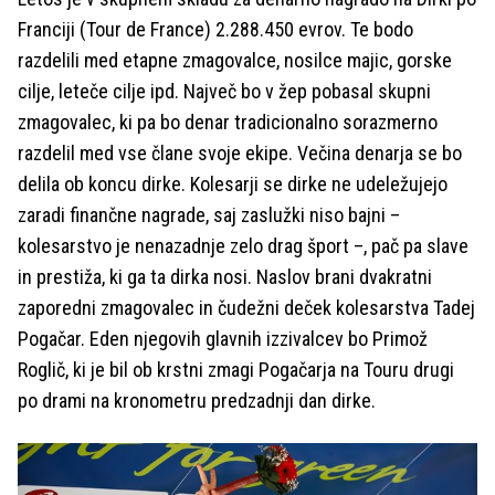
Franciji (Tour de France) 2.288.450 evrov. Te bodo
razdelili med etapne zmagovalce, nosilce majic, gorske
cilje, leteče cilje ipd. Največ bo v žep pobasal skupni
zmagovalec, ki pa bo denar tradicionalno sorazmerno
razdelil med vse člane svoje ekipe. Večina denarja se bo
delila ob koncu dirke. Kolesarji se dirke ne udeležujejo
zaradi finančne nagrade, saj zaslužki niso bajni –
kolesarstvo je nenazadnje zelo drag šport –, pač pa slave
in prestiža, ki ga ta dirka nosi. Naslov brani dvakratni
zaporedni zmagovalec in čudežni deček kolesarstva Tadej
Pogačar. Eden njegovih glavnih izzivalcev bo Primož
Roglič, ki je bil ob krstni zmagi Pogačarja na Touru drugi
po drami na kronometru predzadnji dan dirke.