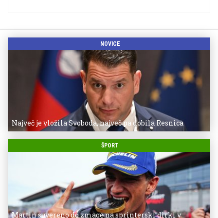
NOVICE
Največ je vložila Svoboda, največ pa dobila Resnica
ŠPORT
Martin suvereno do zmage na sprinterski dirki v