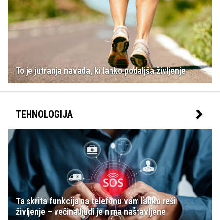
To je jutranja navada, ki lahko podaljša življenje
TEHNOLOGIJA
Ta skrita funkcija na telefonu vam lahko reši
življenje – večina ljudi je nima nastavljene