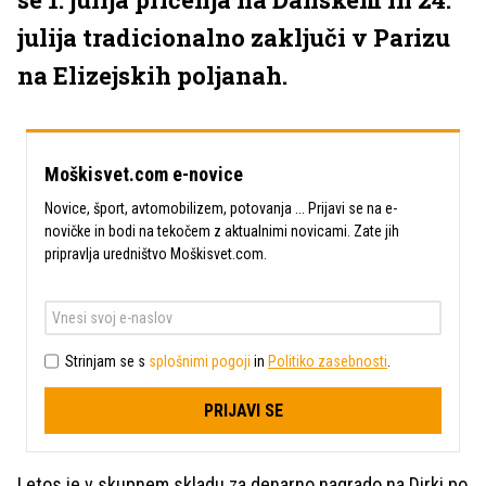
julija tradicionalno zaključi v Parizu
na Elizejskih poljanah.
Moškisvet.com e-novice
Novice, šport, avtomobilizem, potovanja ... Prijavi se na e-
novičke in bodi na tekočem z aktualnimi novicami. Zate jih
pripravlja uredništvo Moškisvet.com.
Strinjam se s
splošnimi pogoji
in
Politiko zasebnosti
.
PRIJAVI SE
Letos je v skupnem skladu za denarno nagrado na Dirki po