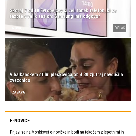
Skoraj 7 od 10 Evropejcev si želi tanek telefon, ki se
razpre v velik zaslon: Samsung ima odgovor
OGLAS
NOVICE
V balkanskem stilu: pleskavica ob 4.30 zjutraj navdušila
zvezdnico
ZABAVA
E-NOVICE
Prijavi se na Moskisvet e-novičke in bodi na tekočem z lepotnimi in