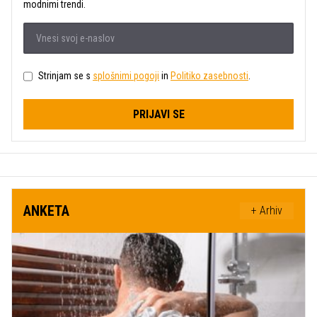
modnimi trendi.
Strinjam se s
splošnimi pogoji
in
Politiko zasebnosti
.
PRIJAVI SE
ANKETA
+ Arhiv