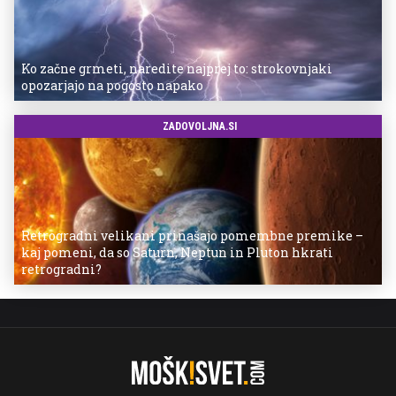
Ko začne grmeti, naredite najprej to: strokovnjaki
opozarjajo na pogosto napako
ZADOVOLJNA.SI
Retrogradni velikani prinašajo pomembne premike –
kaj pomeni, da so Saturn, Neptun in Pluton hkrati
retrogradni?