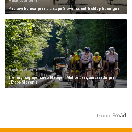
Moskisvet.com
Priprave kolesarjev na L'Etape Slovenia: četrti sklop treningov
Moskisvet.com
Trening nagrajencev z Matejem Mohoričem, ambasadorjem
L'Etape Slovenia
Priporoča