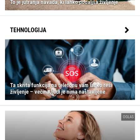
To je jutranja navada, ki lahko podaljša življenje
TEHNOLOGIJA
Ta skrita funkcija na telefonu vam lahko reši
življenje – večina ljudi je nima nastavljene
OGLAS