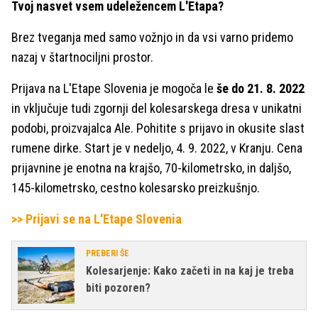
Tvoj nasvet vsem udeležencem L'Etapa?
Brez tveganja med samo vožnjo in da vsi varno pridemo
nazaj v štartnociljni prostor.
Prijava na L'Etape Slovenia je mogoča le
še do 21. 8. 2022
in vključuje tudi zgornji del kolesarskega dresa v unikatni
podobi, proizvajalca Ale. Pohitite s prijavo in okusite slast
rumene dirke. Start je v nedeljo, 4. 9. 2022, v Kranju. Cena
prijavnine je enotna na krajšo, 70-kilometrsko, in daljšo,
145-kilometrsko, cestno kolesarsko preizkušnjo.
>> Prijavi se na L'Etape Slovenia
PREBERI ŠE
Kolesarjenje: Kako začeti in na kaj je treba
biti pozoren?