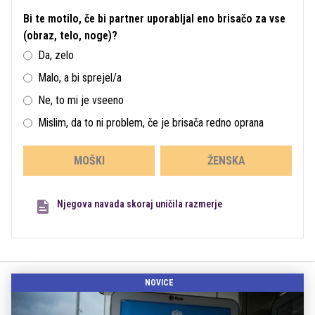
Bi te motilo, če bi partner uporabljal eno brisačo za vse
(obraz, telo, noge)?
Da, zelo
Malo, a bi sprejel/a
Ne, to mi je vseeno
Mislim, da to ni problem, če je brisača redno oprana
MOŠKI
ŽENSKA
Njegova navada skoraj uničila razmerje
NOVICE