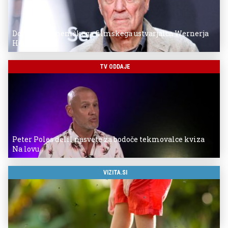
Donostia za nemškega filmskega ustvarjalca Wernerja
Herzoga
TV ODDAJE
Peter Poles delil nasvete za bodoče tekmovalce kviza
Na lovu
VIZITA.SI