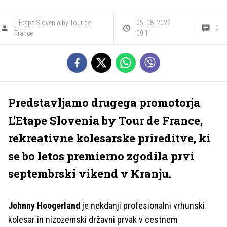
L'Etape Slovenia by Tour de
05. 08. 2022
0
France
09.11
Predstavljamo drugega promotorja
L'Etape Slovenia by Tour de France,
rekreativne kolesarske prireditve, ki
se bo letos premierno zgodila prvi
septembrski vikend v Kranju.
Johnny Hoogerland
je nekdanji profesionalni vrhunski
kolesar in nizozemski državni prvak v cestnem