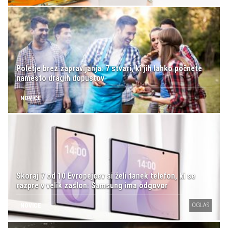
Poletje brez zapravljanja: 7 stvari, ki jih lahko počnete
namesto dragih dopustov
NOVICE
Skoraj 7 od 10 Evropejcev si želi tanek telefon, ki se
razpre v velik zaslon: Samsung ima odgovor
OGLAS
NOVICE