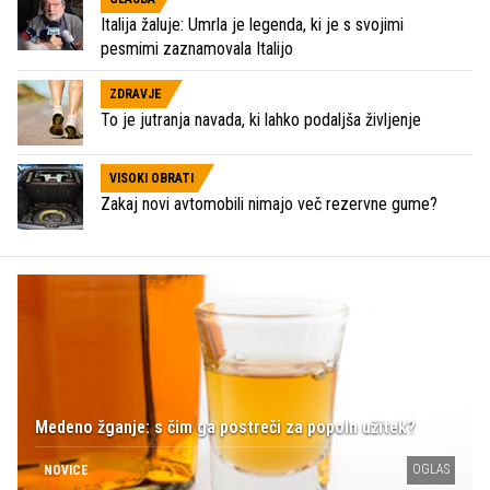
Italija žaluje: Umrla je legenda, ki je s svojimi
pesmimi zaznamovala Italijo
ZDRAVJE
To je jutranja navada, ki lahko podaljša življenje
VISOKI OBRATI
Zakaj novi avtomobili nimajo več rezervne gume?
Medeno žganje: s čim ga postreči za popoln užitek?
OGLAS
NOVICE