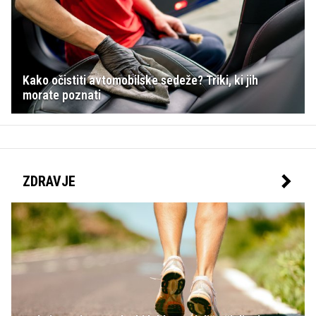
Kako očistiti avtomobilske sedeže? Triki, ki jih
morate poznati
ZDRAVJE