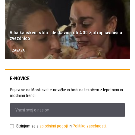
V balkanskem stilu: pleskavica ob 4.30 zjutraj navdušila
zvezdnico
ZABAVA
E-NOVICE
Prijavi se na Moskisvet e-novičke in bodi na tekočem z lepotnimi in
modnimi trendi.
Strinjam se s
splošnimi pogoji
in
Politiko zasebnosti
.