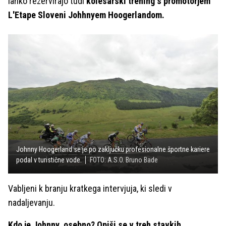
lahko rezervirajo tudi
kolesarski trening s promotorjem
L'Etape Sloveni Johhnyem Hoogerlandom.
Johnny Hoogerland se je po zaključku profesionalne športne kariere
podal v turistične vode.
FOTO: A.S.O. Bruno Bade
Vabljeni k branju kratkega intervjuja, ki sledi v
nadaljevanju.
Kdo je Johnny osebno? Opiši se v treh stavkih.