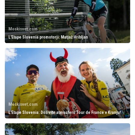
Moskisvet.com
L'Etape Slovenia promotorji: Matjaž Hribljan
Moskisvet.com
L'Etape Slovenia: Doživite atmosfero Tour de France v Kranju!