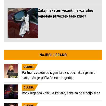
Zakaj nekateri vozniki na vzvratno
ogledalo privežejo belo krpo?
NAJBOLJ BRANO
ODNOSI
Partner zvezdnice izginil brez sledu: nikoli ga niso
našli, nato je prišla še ena tragedija
GLASBA
Rock legenda končuje kariero, čaka na operacijo srca
GLASBA