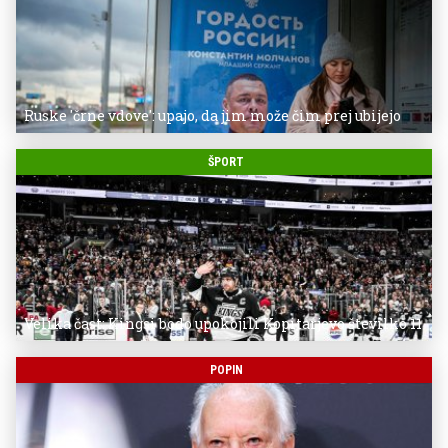
Ruske 'črne vdove': upajo, da jim može čim prej ubijejo
ŠPORT
Velika čast: Kingsi bodo upokojili Kopitarjevo številko 11
POPIN