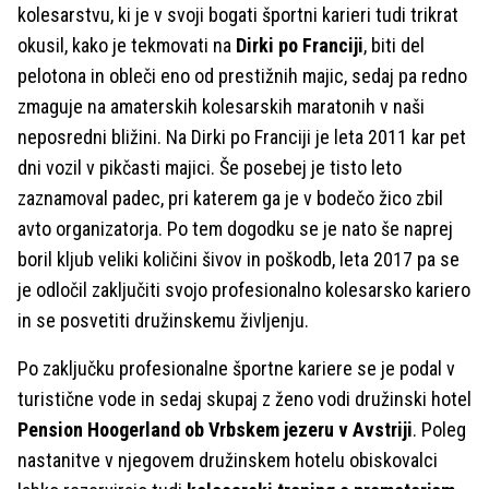
kolesarstvu, ki je v svoji bogati športni karieri tudi trikrat
okusil, kako je tekmovati na
Dirki po Franciji
, biti del
pelotona in obleči eno od prestižnih majic, sedaj pa redno
zmaguje na amaterskih kolesarskih maratonih v naši
neposredni bližini. Na Dirki po Franciji je leta 2011 kar pet
dni vozil v pikčasti majici. Še posebej je tisto leto
zaznamoval padec, pri katerem ga je v bodečo žico zbil
avto organizatorja. Po tem dogodku se je nato še naprej
boril kljub veliki količini šivov in poškodb, leta 2017 pa se
je odločil zaključiti svojo profesionalno kolesarsko kariero
in se posvetiti družinskemu življenju.
Po zaključku profesionalne športne kariere se je podal v
turistične vode in sedaj skupaj z ženo vodi družinski hotel
Pension Hoogerland ob Vrbskem jezeru v Avstriji
. Poleg
nastanitve v njegovem družinskem hotelu obiskovalci