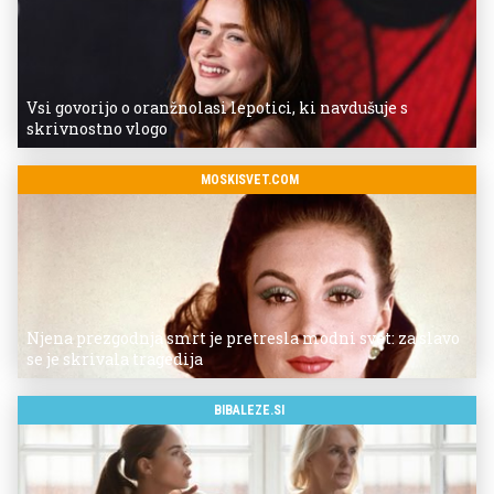
Vsi govorijo o oranžnolasi lepotici, ki navdušuje s
skrivnostno vlogo
MOSKISVET.COM
Njena prezgodnja smrt je pretresla modni svet: za slavo
se je skrivala tragedija
BIBALEZE.SI