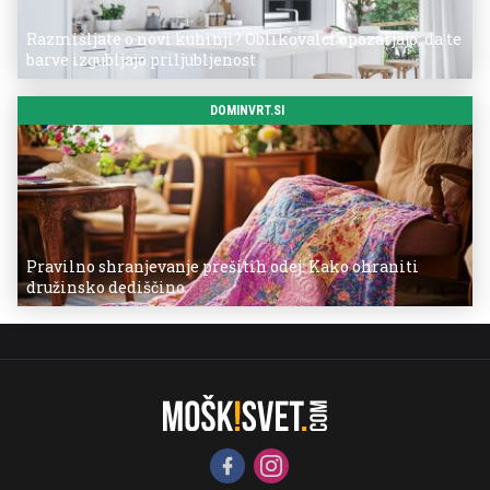
Razmišljate o novi kuhinji? Oblikovalci opozarjajo, da te
barve izgubljajo priljubljenost
DOMINVRT.SI
Pravilno shranjevanje prešitih odej: Kako ohraniti
družinsko dediščino