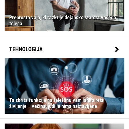
Preprosta vaja, ki razkrije dejansko starost vašega
telesa
TEHNOLOGIJA
Ta skrita funkcija na telefonu vam lahko reši
življenje – večina ljudi je nima nastavljene