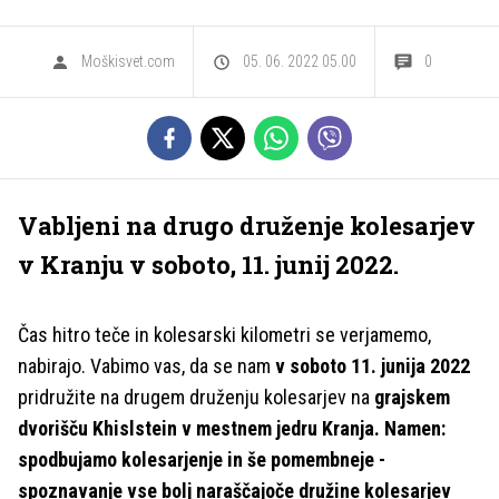
Moškisvet.com
05. 06. 2022 05.00
0
Vabljeni na drugo druženje kolesarjev
v Kranju v soboto, 11. junij 2022.
Čas hitro teče in kolesarski kilometri se verjamemo,
nabirajo. Vabimo vas, da se nam
v soboto 11. junija 2022
pridružite na drugem druženju kolesarjev na
grajskem
dvorišču Khislstein v mestnem jedru Kranja. Namen:
spodbujamo kolesarjenje in še pomembneje -
spoznavanje vse bolj naraščajoče družine kolesarjev