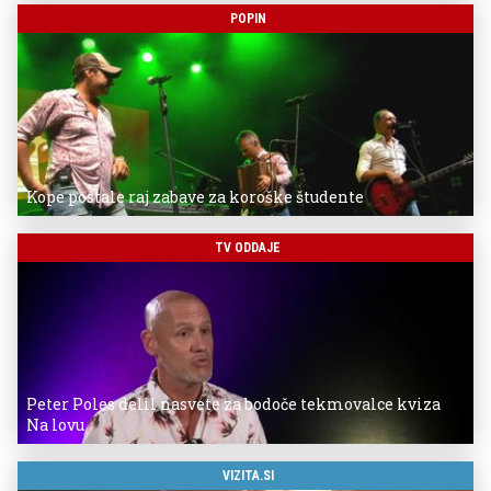
POPIN
Kope postale raj zabave za koroške študente
TV ODDAJE
Peter Poles delil nasvete za bodoče tekmovalce kviza
Na lovu
VIZITA.SI