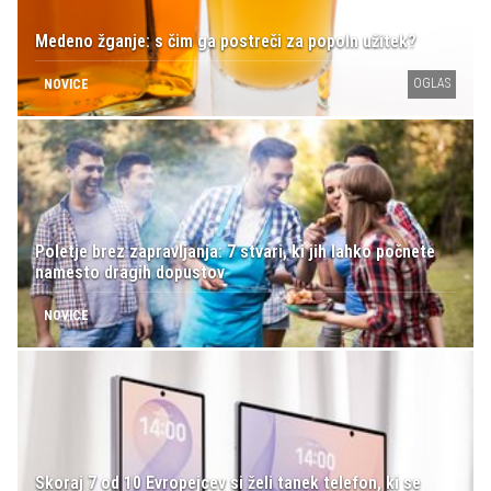
Medeno žganje: s čim ga postreči za popoln užitek?
OGLAS
NOVICE
Poletje brez zapravljanja: 7 stvari, ki jih lahko počnete
namesto dragih dopustov
NOVICE
Skoraj 7 od 10 Evropejcev si želi tanek telefon, ki se