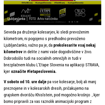
Ljubljančanka
FOTO: Arhiv naročnika
Seveda pa druženje kolesarjev, ki sledi prevoženim
kilometrom, ni pogojeno s predhodno prevoženo
Ljubljančanko, važno pa je, da
prekolesarite vsaj nekaj
kilometrov
in delite z nami vaše dogodivščine v živo.
Dobrodošlo tudi na socialnih omrežjih in tudi v
brezplačnem klubu L'Etape Slovenia na aplikaciji STRAVA,
kjer
označite #letapeslovenia.
V soboto od 10. ure dalje
pa vse kolesarje, bolj ali manj
preznojene in v kolesarskih dresih, pričakujemo na
grajskem dvorišču Khislstein, pod mogočno krošnjo , kjer
bomo pripravili za vas raznolik animacijski program z