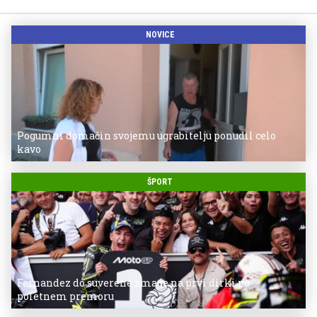
NOVICE
Pogumni domačin svojemu ugrabitelju ponudil celo
kavo
ŠPORT
Fernandez do suverene zmage na prvi dirki po
poletnem premoru