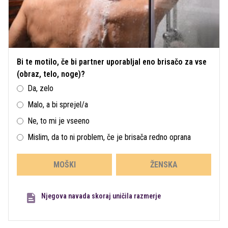
Bi te motilo, če bi partner uporabljal eno brisačo za vse
(obraz, telo, noge)?
Da, zelo
Malo, a bi sprejel/a
Ne, to mi je vseeno
Mislim, da to ni problem, če je brisača redno oprana
MOŠKI
ŽENSKA
Njegova navada skoraj uničila razmerje