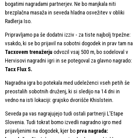
bogatimi nagradami partnerjev. Ne bo manjkala niti
brezplačna masaža in seveda hladna osvežitev v obliki
Radlerja Iso.
Pripravljamo pa še dodatni izziv - za tiste najbolj trpežne:
vsakdo, ki se bo prijavil na sobotni dogodek in prav tam na
Tacxovem trenažerju
odvozil vsaj 500 m, bo sodeloval v
Hervisovi nagradni igri in se potegoval za glavno nagrado:
Tacx Flux S.
Nagradna igra bo potekala med udeleženci vseh petih še
preostalih sobotnih druženj, ki si sledijo na 14 dni in
vedno na isti lokaciji: grajsko dvorišče Khislstein.
Seveda pa vas nagrajujejo tudi ostali partnerji L'Etape
Slovenia. Tudi tokrat bomo izvedli nagradno igro med
prijavljenimi na dogodek, kjer bo
prva nagrada: