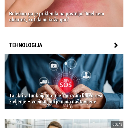
Bolečina ga je priklenila na posteljo: 'Imel sem
občutek, kot da mi koža gori'
TEHNOLOGIJA
Ta skrita funkcija na telefonu vam lahko reši
življenje – večina ljudi je nima nastavljene
OGLAS