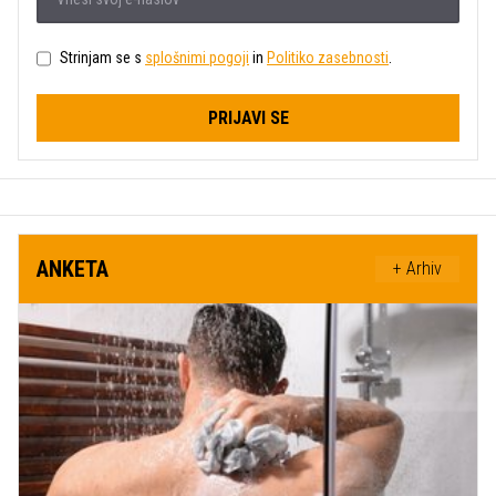
Strinjam se s
splošnimi pogoji
in
Politiko zasebnosti
.
PRIJAVI SE
ANKETA
+ Arhiv