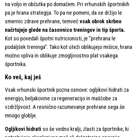
na voljo in občutka po domačem. Pri vrhunskih športnikih
pa je hrana strategija. To pa ne pomeni, da se držijo le
smernic zdrave prehrane, temveč
vsak obrok skrbno
načrtujejo glede na časovnico treningov in tip športa.
Kot so povedali špotni nutricionisti, je "prehrana le
podaljšek treninga". Tako kot uteži oblikujejo mišice, hrana
močno vpliva in oblikuje zmogljivostno plat vsakega
športnika.
Ko veš, kaj ješ
Vsak vrhunski športnik pozna osnove: ogljikovi hidrati za
energijo, beljakovine za regeneracijo in maščobe za
vzdržljivost. A resnično razumevanje prehrane sega še
mnogo globlje.
Ogljikovi hidrati
so še vedno kralji, zlasti za športnike, ki