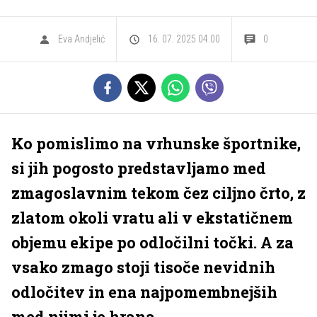
Eva Andjelić
16. 07. 2025 04.00
0
Ko pomislimo na vrhunske športnike,
si jih pogosto predstavljamo med
zmagoslavnim tekom čez ciljno črto, z
zlatom okoli vratu ali v ekstatičnem
objemu ekipe po odločilni točki. A za
vsako zmago stoji tisoče nevidnih
odločitev in ena najpomembnejših
med njimi je hrana.