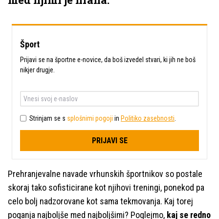
Šport
Prijavi se na športne e-novice, da boš izvedel stvari, ki jih ne boš
nikjer drugje.
Strinjam se s
splošnimi pogoji
in
Politiko zasebnosti
.
PRIJAVI SE
Prehranjevalne navade vrhunskih športnikov so postale
skoraj tako sofisticirane kot njihovi treningi, ponekod pa
celo bolj nadzorovane kot sama tekmovanja. Kaj torej
poganja najboljše med najboljšimi? Poglejmo,
kaj se redno