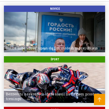
NOVICE
Ruske 'črne vdove': upajo, da jim može čim prej ubijejo
ŠPORT
Bezzecchi z rekordom steze slavil na drugem prostem
treningu