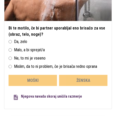
Bi te motilo, če bi partner uporabljal eno brisačo za vse
(obraz, telo, noge)?
Da, zelo
Malo, a bi sprejel/a
Ne, to mi je vseeno
Mislim, da to ni problem, če je brisača redno oprana
MOŠKI
ŽENSKA
Njegova navada skoraj uničila razmerje