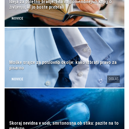
Ideja za poletno branje: Ena najpomembnejših knjig o
življenju, ki jo boste prebrali
NOVICE
Moške srajce za poslovno okolje: kako izbrati pravo za
pisarno
OGLAS
NOVICE
Skoraj nevidna v vodi, smrtonosna ob stiku: pazite na to
meduzo