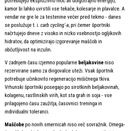
potrebujejo eksplozivno moč ali dolgotrajno energijo,
kamor bi lahko uvrstili vse tekače, kolesarje in plavalce. A
vendar ne gre le za testenine večer pred tekmo - danes
se poslužuje t. i.
carb cycling'-a
, pri čemer športniki
načrtujejo dneve z visoko in nizko vsebnostjo ogljikovih
hidratov, da optimizirajo izgorevanje maščob in
občutljivost na inzulin.
V zadnjem času izjemno popularne
beljakovine
niso
rezervirane samo za dvigovalce uteži. Vsak športnik
potrebuje učinkovito regeneracijo mišičnega tkiva.
Vrhunski športniki posegajo po sirotkinih beljakovinah,
kolagenu, rastlinskih virih, kot sta grah in soja - vse
prilagojeno času zaužitja, časovnici treninga in
individualni toleranci.
Maščobe
po novih smernicah niso več sovražnik. Omega-