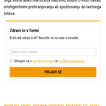
tega sveta lahko marsičesa naučimo, bodisi o moči navad,
inteligentnem prehranjevanju ali spoštovanju do lastnega
telesa.
Zdravi in v formi
Bi bil radi zdravi in fit? Naročite se na naše e-novičke.
Strinjam se s
splošnimi pogoji
in
Politiko zasebnosti
.
PRIJAVI SE
PREHRANA
ŠPORT
VRHUNSKI ŠPORTNIKI
ŠPORTNIKI
FIT
HRANA