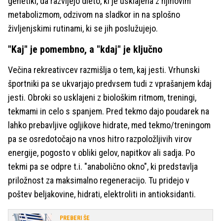
genetiki, da razvijejo dieto, ki je usklajena z njihovim
metabolizmom, odzivom na sladkor in na splošno
življenjskimi rutinami, ki se jih poslužujejo.
"Kaj" je pomembno, a "kdaj" je ključno
Večina rekreativcev razmišlja o tem, kaj jesti. Vrhunski
športniki pa se ukvarjajo predvsem tudi z vprašanjem kdaj
jesti. Obroki so usklajeni z biološkim ritmom, treningi,
tekmami in celo s spanjem. Pred tekmo dajo poudarek na
lahko prebavljive ogljikove hidrate, med tekmo/treningom
pa se osredotočajo na vnos hitro razpoložljivih virov
energije, pogosto v obliki gelov, napitkov ali sadja. Po
tekmi pa se odpre t.i. "anabolično okno", ki predstavlja
priložnost za maksimalno regeneracijo. Tu pridejo v
poštev beljakovine, hidrati, elektroliti in antioksidanti.
PREBERI ŠE