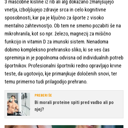
3 maščobne kisline iz rib ali alg dokazano zmanjšujejo
vnetja, izboljšujejo zdravje srca in celo kognitivne
sposobnosti, kar pa je ključno za športe z visoko
mentalno zahtevnostjo. Ob tem ne smemo pozabiti še na
mikrohranila, kot so npr. železo, magnezij za mišično
funkcijo in vitamin D za imunski sistem. Nenadoma
dobimo kompleksno prehransko sliko, ki se ves čas
spreminja in je popolnoma odvisna od individualnih potreb
športnikov. Profesionalni športniki redno opravljajo krvne
teste, da ugotovijo, kje primanjkuje določenih snovi, ter
temu primerno tudi prilagodijo prehrano.
PREBERI ŠE
Bi morali proteine spiti pred vadbo ali po
njej?