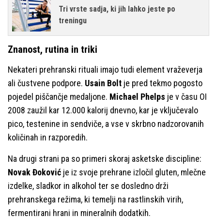
Tri vrste sadja, ki jih lahko jeste po
treningu
Znanost, rutina in triki
Nekateri prehranski rituali imajo tudi element vraževerja
ali čustvene podpore.
Usain Bolt
je pred tekmo pogosto
pojedel piščančje medaljone.
Michael Phelps
je v času OI
2008 zaužil kar 12.000 kalorij dnevno, kar je vključevalo
pico, testenine in sendviče, a vse v skrbno nadzorovanih
količinah in razporedih.
Na drugi strani pa so primeri skoraj asketske discipline:
Novak Đoković
je iz svoje prehrane izločil gluten, mlečne
izdelke, sladkor in alkohol ter se dosledno drži
prehranskega režima, ki temelji na rastlinskih virih,
fermentirani hrani in mineralnih dodatkih.