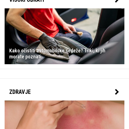
Kako očistiti avtomobilske sedeže? Triki, ki jih
morate poznati
ZDRAVJE