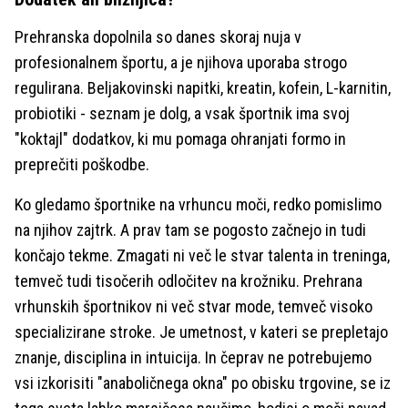
Prehranska dopolnila so danes skoraj nuja v
profesionalnem športu, a je njihova uporaba strogo
regulirana. Beljakovinski napitki, kreatin, kofein, L-karnitin,
probiotiki - seznam je dolg, a vsak športnik ima svoj
"koktajl" dodatkov, ki mu pomaga ohranjati formo in
preprečiti poškodbe.
Ko gledamo športnike na vrhuncu moči, redko pomislimo
na njihov zajtrk. A prav tam se pogosto začnejo in tudi
končajo tekme. Zmagati ni več le stvar talenta in treninga,
temveč tudi tisočerih odločitev na krožniku. Prehrana
vrhunskih športnikov ni več stvar mode, temveč visoko
specializirane stroke. Je umetnost, v kateri se prepletajo
znanje, disciplina in intuicija. In čeprav ne potrebujemo
vsi izkorisiti "anaboličnega okna" po obisku trgovine, se iz