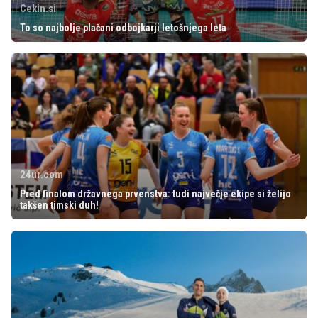
Cekin.si
To so najbolje plačani odbojkarji letošnjega leta
24ur.com
Pred finalom državnega prvenstva: tudi največje ekipe si želijo
takšen timski duh!