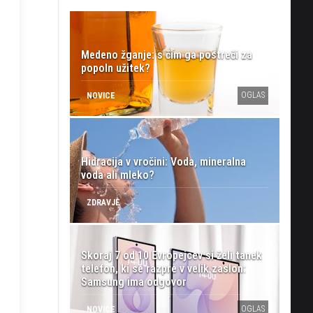
Medeno žganje: s čim ga postreči za
popoln užitek?
OGLAS
NOVICE
Hidracija v vročini: Voda, mineralna
voda ali mleko?
ZDRAVJE
Skoraj 7 od 10 Evropejcev si želi tanek
telefon, ki se razpre v velik zaslon:
Samsung ima odgovor
OGLAS
NOVICE