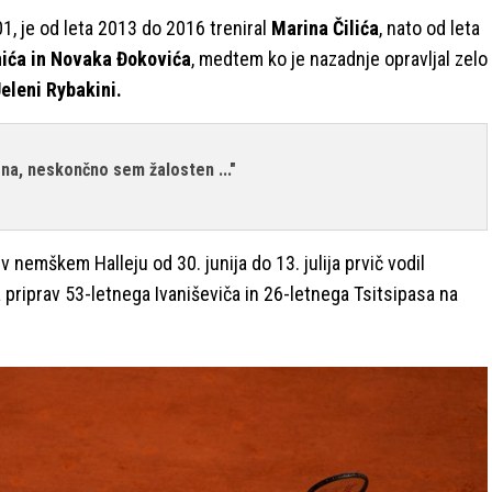
1, je od leta 2013 do 2016 treniral
Marina Čilića
, nato od leta
ića in Novaka Đokovića
, medtem ko je nazadnje opravljal zelo
eleni Rybakini.
na, neskončno sem žalosten ..."
 v nemškem Halleju od 30. junija do 13. julija prvič vodil
a priprav 53-letnega Ivaniševiča in 26-letnega Tsitsipasa na