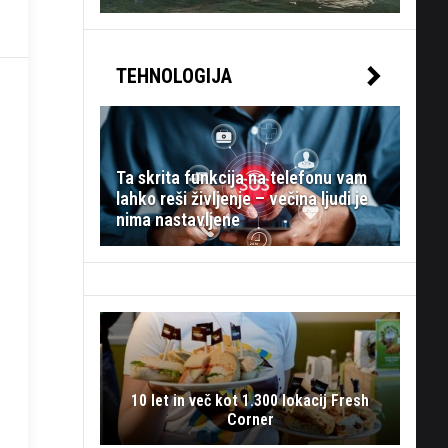
TEHNOLOGIJA
Ta skrita funkcija na telefonu vam
lahko reši življenje – večina ljudi je
nima nastavljene
10 let in več kot 1.300 lokacij Fresh
Corner