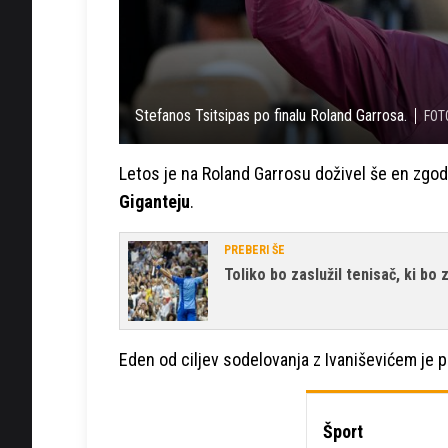
Stefanos Tsitsipas po finalu Roland Garrosa.
FOT
Letos je na Roland Garrosu doživel še en zgodn
Giganteju
.
PREBERI ŠE
Toliko bo zaslužil tenisač, ki b
Eden od ciljev sodelovanja z Ivaniševićem je p
Šport