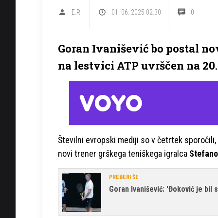
E.R.
01. 06. 2025 02.30
0
Goran Ivanišević bo postal nov
na lestvici ATP uvrščen na 20.
Številni evropski mediji so v četrtek sporočili,
novi trener grškega teniškega igralca
Stefano
PREBERI ŠE
Goran Ivanišević: 'Đoković je bil 