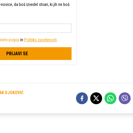
-novice, da boš izvedel stvari, ki jih ne boš
nimi pogoji
in
Politiko zasebnosti
.
PRIJAVI SE
AK DJOKOVIĆ