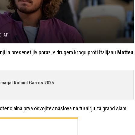
O: AP
ji in presenetljiv poraz, v drugem krogu proti Italijanu
Matteu
o zmagal Roland Garros 2025
otencialna prva osvojitev naslova na turnirju za grand slam.