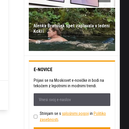
Alenka Bratušek spet zaplavala v ledeni
Kokri
FIT
E-NOVICE
Prijavi se na Moskisvet e-novičke in bodi na
tekočem z lepotnimi in modnimi trendi.
Strinjam se s
splošnimi pogoji
in
Politiko
zasebnosti
.