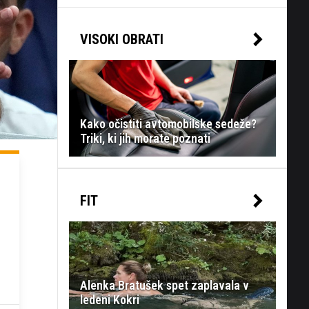
VISOKI OBRATI
Kako očistiti avtomobilske sedeže?
Triki, ki jih morate poznati
FIT
Alenka Bratušek spet zaplavala v
ledeni Kokri