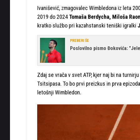
Ivanišević, zmagovalec Wimbledona iz leta 200
2019 do 2024
Tomaša Berdycha, Miloša Raon
kratko službo pri kazahstanski teniški igralki
J
PREBERI ŠE
Poslovilno pismo Đokovića: "Jele
Zdaj se vrača v svet ATP, kjer naj bi na turnirju
Tsitsipasa. To bo prvi preizkus in prva epizod
letošnji Wimbledon.