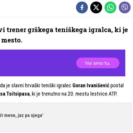
i trener grškega teniškega igralca, ki je
 mesto.
 da je slavni hrvaški teniški igralec
Goran Ivanišević
postal
sa Tsitsipasa
, ki je trenutno na 20. mestu lestvice ATP.
sit mene, jaz pa njega'