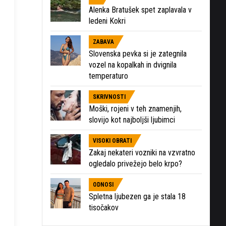
Alenka Bratušek spet zaplavala v
ledeni Kokri
ZABAVA
Slovenska pevka si je zategnila
vozel na kopalkah in dvignila
temperaturo
SKRIVNOSTI
Moški, rojeni v teh znamenjih,
slovijo kot najboljši ljubimci
VISOKI OBRATI
Zakaj nekateri vozniki na vzvratno
ogledalo privežejo belo krpo?
ODNOSI
Spletna ljubezen ga je stala 18
tisočakov