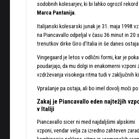
sodobnih kolesarjev, ki bi lahko ogrozil rekord
Marca Pantanija
.
Italijanski kolesarski junak je 31. maja 1998 v
na Piancavallo odpeljal v času 36 minut in 20
trenutkov dirke Giro d'Italia in še danes ostaj
Vingegaard je letos v odlični formi, kar je pok
poudarjajo, da mu dolgi in enakomerni vzponi
vzdrževanja visokega ritma tudi v zaključnih k
Vprašanje pa ostaja, ali bo imel dovolj moči po
Zakaj je Piancavallo eden najtežjih vzp
v Italiji
Piancavallo sicer ni med najdaljšimi alpskimi
vzponi, vendar velja za izredno zahteven zarad