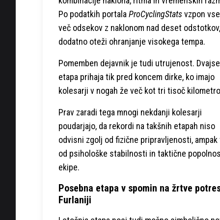
kombinacije naklona, ritma in vremenskih raz
Po podatkih portala
ProCyclingStats
vzpon vse
več odsekov z naklonom nad deset odstotkov,
dodatno oteži ohranjanje visokega tempa.
Pomemben dejavnik je tudi utrujenost. Dvajse
etapa prihaja tik pred koncem dirke, ko imajo
kolesarji v nogah že več kot tri tisoč kilometro
Prav zaradi tega mnogi nekdanji kolesarji
poudarjajo, da rekordi na takšnih etapah niso
odvisni zgolj od fizične pripravljenosti, ampak 
od psihološke stabilnosti in taktične popolnos
ekipe.
Posebna etapa v spomin na žrtve potre
Furlaniji