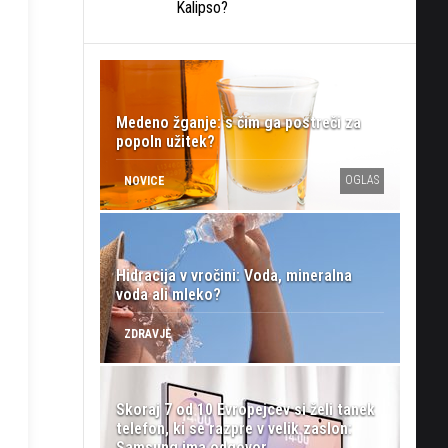
Kalipso?
Medeno žganje: s čim ga postreči za
popoln užitek?
OGLAS
NOVICE
Hidracija v vročini: Voda, mineralna
voda ali mleko?
ZDRAVJE
Skoraj 7 od 10 Evropejcev si želi tanek
telefon, ki se razpre v velik zaslon:
Samsung ima odgovor