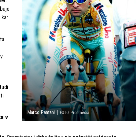
mer.
buje
 kar
ta
v.
tudi
ti
Marco Pantani
FOTO: Profimedia
sa v