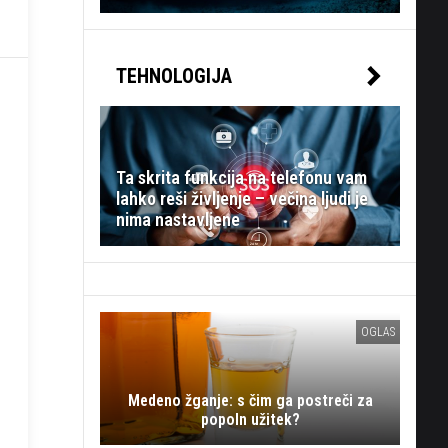
TEHNOLOGIJA
Ta skrita funkcija na telefonu vam
lahko reši življenje – večina ljudi je
nima nastavljene
OGLAS
Medeno žganje: s čim ga postreči za
popoln užitek?