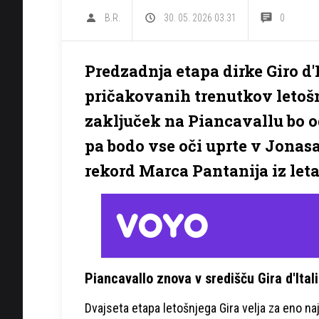
B.R.
30. 05. 2026 03.31
0
Predzadnja etapa dirke Giro d'
pričakovanih trenutkov letošn
zaključek na Piancavallu bo
pa bodo vse oči uprte v Jonas
rekord Marca Pantanija iz leta
Piancavallo znova v središču Gira d'Ital
Dvajseta etapa letošnjega Gira velja za eno naj