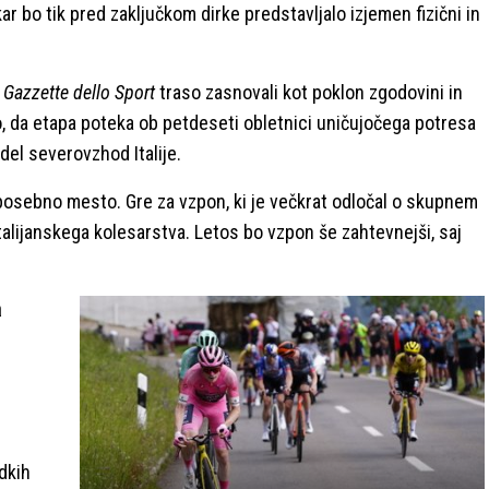
kar bo tik pred zaključkom dirke predstavljalo izjemen fizični in
e
Gazzette dello Sport
traso zasnovali kot poklon zgodovini in
, da etapa poteka ob petdeseti obletnici uničujočega potresa
adel severovzhod Italije.
a posebno mesto. Gre za vzpon, ki je večkrat odločal o skupnem
alijanskega kolesarstva. Letos bo vzpon še zahtevnejši, saj
a
dkih