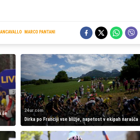
IANCAVALLO
MARCO PANTANI
24ur.com
h še
Dirka po Franciji vse bližje, napetost v ekipah narašča