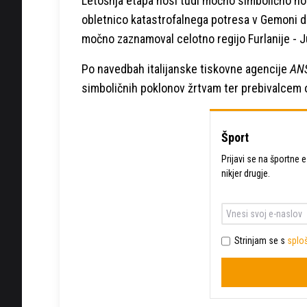
Letošnja etapa nosi tudi močno simbolično noto
obletnico katastrofalnega potresa v Gemoni del 
močno zaznamoval celotno regijo Furlanije - Ju
Po navedbah italijanske tiskovne agencije
AN
simboličnih poklonov žrtvam ter prebivalcem ob
Šport
Prijavi se na športne e
nikjer drugje.
Strinjam se s
sploš