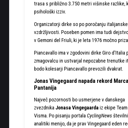
trasa s približno 3.750 metri višinske razlike, 
psihološki izziv.
Organizatorji dirke so po poročanju italijansk
vzdržljivosti. Poseben pomen ima tudi dejstvo
v Gemoni del Friuli, ki je leta 1976 močno priz
Piancavallo ima v zgodovini dirke Giro d'Itali
zmagovalcu in ustvarjal nepozabne trenutke it
bodo kolesarji Piancavallo prevozili dvakrat.
Jonas Vingegaard napada rekord Marc
Pantanija
Največ pozornosti bo usmerjene v danskega
zvezdnika
Jonasa Vingegaarda
iz ekipe Team
Visma. Po pisanju portala
CyclingNews
številni
analitiki menijo, da je prav Vingegaard eden re