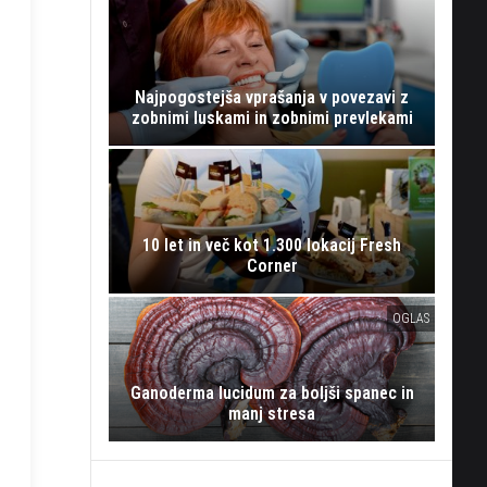
Najpogostejša vprašanja v povezavi z
zobnimi luskami in zobnimi prevlekami
10 let in več kot 1.300 lokacij Fresh
Corner
OGLAS
Ganoderma lucidum za boljši spanec in
manj stresa