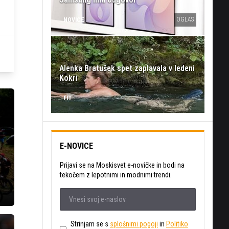
OGLAS
NOVICE
Alenka Bratušek spet zaplavala v ledeni
Kokri
FIT
E-NOVICE
Prijavi se na Moskisvet e-novičke in bodi na
tekočem z lepotnimi in modnimi trendi.
Strinjam se s
splošnimi pogoji
in
Politiko