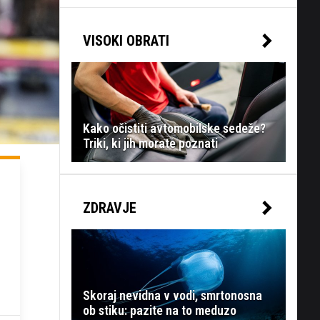
VISOKI OBRATI
Kako očistiti avtomobilske sedeže?
Triki, ki jih morate poznati
ZDRAVJE
Skoraj nevidna v vodi, smrtonosna
ob stiku: pazite na to meduzo