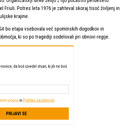
. Organizatorji dirke želijo z njo počastiti petdeseto
Friuli. Potres leta 1976 je zahteval skoraj tisoč življenj in
lijske krajine.
SA
bo etapa vsebovala več spominskih dogodkov in
močja, ki so po tragediji sodelovali pri obnovi regije.
-novice, da boš izvedel stvari, ki jih ne boš
nimi pogoji
in
Politiko zasebnosti
.
PRIJAVI SE