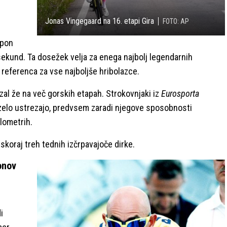
Jonas Vingegaard na 16. etapi Gira
FOTO: AP
zpon
 sekund. Ta dosežek velja za enega najbolj legendarnih
a referenca za vse najboljše hribolazce.
azal že na več gorskih etapah. Strokovnjaki iz
Eurosporta
 zelo ustrezajo, predvsem zaradi njegove sposobnosti
ilometrih.
 skoraj treh tednih izčrpavajoče dirke.
onov
i