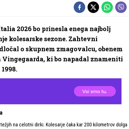
Italia 2026 bo prinesla enega najbolj
je kolesarske sezone. Zahtevni
 odločal o skupnem zmagovalcu, obenem
a Vingegaarda, ki bo napadal znameniti
 1998.
ia
težjih na celotni dirki. Kolesarje čaka kar 200 kilometrov dolga