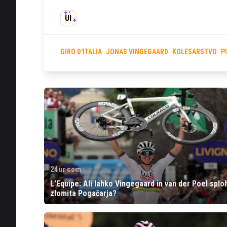
UI
GIRO D'ITALIA
JONAS VINGEGAARD
KOLESARSTVO
P
24ur.com
L'Equipe: Ali lahko Vingegaard in van der Poel splo
zlomita Pogačarja?