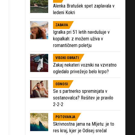
Alenka Bratušek spet zaplavala v
ledeni Kokri
ZABAVA
Igralka pri 51 letih navdušuje v
kopalkah: z možem uživa v
romantičnem poletju
VISOKI OBRATI
Zakaj nekateri vozniki na vzvratno
ogledalo privežejo belo krpo?
ODNOSI
Se s partnerko spreminjata v
sostanovalca? Rešitev je pravilo
2-2-2
POTOVANJA
Skrivnostna jama na Mljetu: je to
res kraj, kjer je Odisej srečal