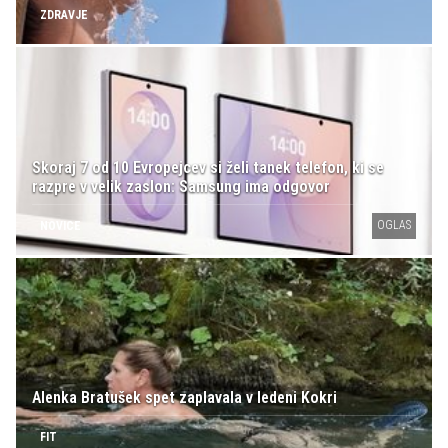
ZDRAVJE
Skoraj 7 od 10 Evropejcev si želi tanek telefon, ki se
razpre v velik zaslon: Samsung ima odgovor
OGLAS
NOVICE
Alenka Bratušek spet zaplavala v ledeni Kokri
FIT