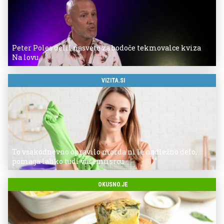
Peter Poles delil nasvete za bodoče tekmovalce kviza
Na lovu
VIZITA.SI
To vsakodnevno opravilo morda ni le nadležno delo,
pomaga lahko tudi vašemu srcu
OKUSNO.JE