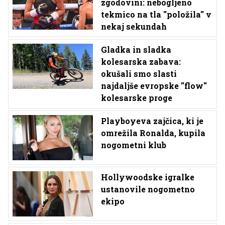
zgodovini: nebogljeno
tekmico na tla ''položila'' v
nekaj sekundah
Gladka in sladka
kolesarska zabava:
okušali smo slasti
najdaljše evropske ''flow''
kolesarske proge
Playboyeva zajčica, ki je
omrežila Ronalda, kupila
nogometni klub
Hollywoodske igralke
ustanovile nogometno
ekipo