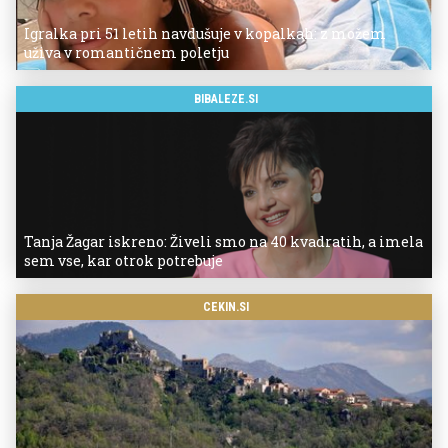
Igralka pri 51 letih navdušuje v kopalkah: z možem
uživa v romantičnem poletju
BIBALEZE.SI
Tanja Žagar iskreno: Živeli smo na 40 kvadratih, a imela
sem vse, kar otrok potrebuje
CEKIN.SI