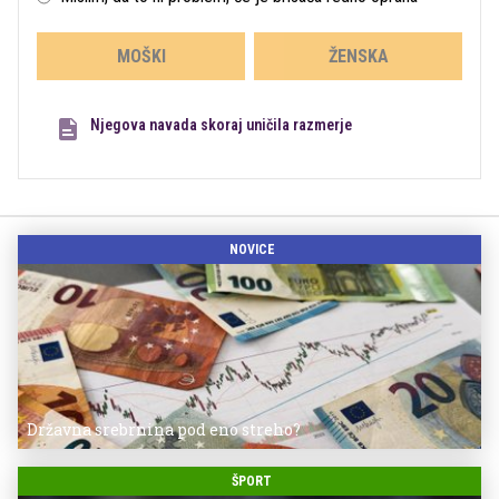
MOŠKI
ŽENSKA
Njegova navada skoraj uničila razmerje
NOVICE
Državna srebrnina pod eno streho?
ŠPORT