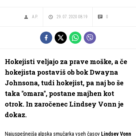
A.P.
29. 07. 2020 08.19
0
Hokejisti veljajo za prave moške, a če
hokejista postaviš ob bok Dwayna
Johnsona, tudi hokejist, pa naj bo še
taka ''omara'', postane majhen kot
otrok. In zaročenec Lindsey Vonn je
dokaz.
Najuspešnejša alpska smučarka vseh časov
Lindsey Vonn