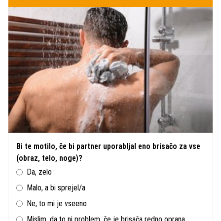
Bi te motilo, če bi partner uporabljal eno brisačo za vse
(obraz, telo, noge)?
Da, zelo
Malo, a bi sprejel/a
Ne, to mi je vseeno
Mislim, da to ni problem, če je brisača redno oprana