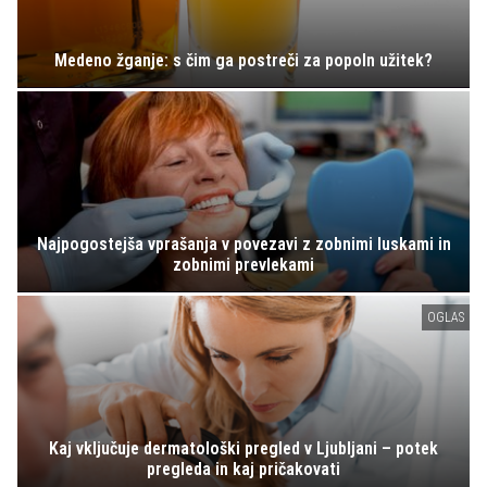
Medeno žganje: s čim ga postreči za popoln užitek?
Najpogostejša vprašanja v povezavi z zobnimi luskami in
zobnimi prevlekami
OGLAS
Kaj vključuje dermatološki pregled v Ljubljani – potek
pregleda in kaj pričakovati