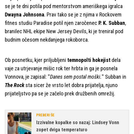
se je te dni potila pod mentorstvom ameriškega igralca
Dwayna Johnsona
. Prav tako se je z njima v Rockovem
fitnes studiu Paradise potil njen zaročenec
P. K. Subban
,
branilec NHL ekipe New Jersey Devils, ki je treniral pod
budnim očesom nekdanjega rokoborca.
Ob posnetku, kjer priljubljeni
temnopolti hokejist
dela
vaje za utrjevanje mišic rok ter hrbta in ga je posnela
Vonnova, je zapisal: ''
Danes sem postal moški.
'' Subban in
The Rock
sta sicer že vrsto let dobra prijatelja, njuno
prijateljstvo pa se je začelo prek družbenih omrežij.
PREBERI ŠE
Izzivalne kopalke so nazaj: Lindsey Vonn
zopet dviga temperaturo