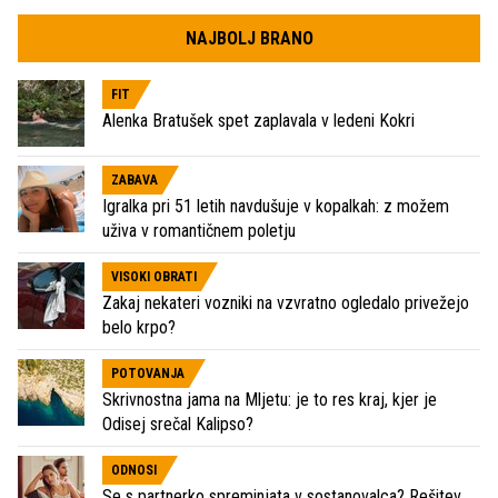
NAJBOLJ BRANO
FIT
Alenka Bratušek spet zaplavala v ledeni Kokri
ZABAVA
Igralka pri 51 letih navdušuje v kopalkah: z možem
uživa v romantičnem poletju
VISOKI OBRATI
Zakaj nekateri vozniki na vzvratno ogledalo privežejo
belo krpo?
POTOVANJA
Skrivnostna jama na Mljetu: je to res kraj, kjer je
Odisej srečal Kalipso?
ODNOSI
Se s partnerko spreminjata v sostanovalca? Rešitev