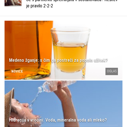
je pravilo 2-2-2
Medeno žganje: s čim ga postreči za popoln užitek?
OGLAS
NOVICE
Hidracija v vročini: Voda, mineralna voda ali mleko?