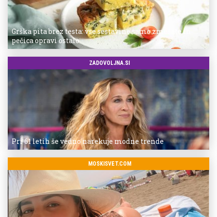
Grška pita brez testa: vse sestavine samo zmešate in
pečica opravi ostalo
ZADOVOLJNA.SI
Pri 61 letih še vedno narekuje modne trende
MOSKISVET.COM