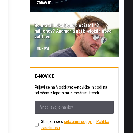
ZDRAVJE
Bo moral Luka Dončić odšteti 43
milijonov? Anamaria naj bi vložila novo
zahtevo
ODNOSI
E-NOVICE
Prijavi se na Moskisvet e-novičke in bodi na
tekočem z lepotnimi in modnimi trendi.
Strinjam se s
splošnimi pogoji
in
Politiko
zasebnosti
.