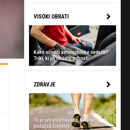
VISOKI OBRATI
Kako očistiti avtomobilske sedeže?
Triki, ki jih morate poznati
ZDRAVJE
To je jutranja navada, ki lahko
podaljša življenje