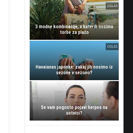
OGLAS
3 modne kombinacije, v katerih nosimo
torbe za plažo
OGLAS
Havaianas japonke: zakaj jih nosimo iz
sezone v sezono?
Se vam pogosto pojavi herpes na
ustnici?