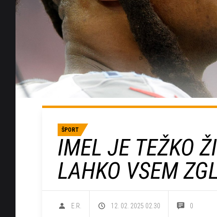
ŠPORT
IMEL JE TEŽKO Ž
LAHKO VSEM ZG
E.R.
12. 02. 2025 02.30
0