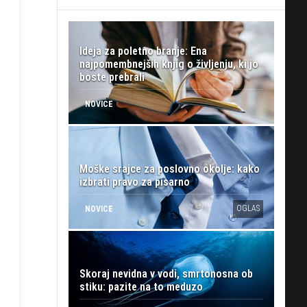
Ideja za poletno branje: Ena
najpomembnejših knjig o življenju, ki jo
boste prebrali
NOVICE
Moške srajce za poslovno okolje: kako
izbrati pravo za pisarno
OGLAS
NOVICE
Skoraj nevidna v vodi, smrtonosna ob
stiku: pazite na to meduzo