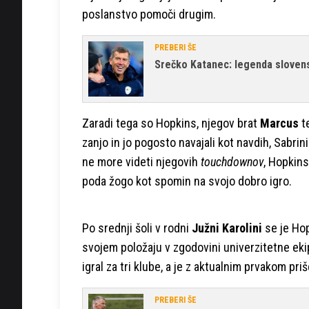
poslanstvo pomoči drugim.
PREBERI ŠE
Srečko Katanec: legenda slove
Zaradi tega so Hopkins, njegov brat
Marcus
t
zanjo in jo pogosto navajali kot navdih, Sabrin
ne more videti njegovih
touchdownov
, Hopkin
poda žogo kot spomin na svojo dobro igro.
Po srednji šoli v rodni
Južni Karolini
se je Ho
svojem položaju v zgodovini univerzitetne ekip
igral za tri klube, a je z aktualnim prvakom pri
PREBERI ŠE