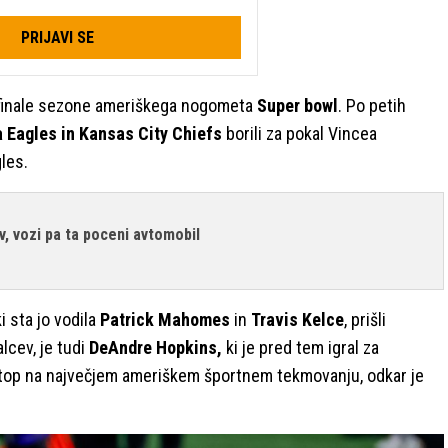
PRIJAVI SE
9. finale sezone ameriškega nogometa
Super bowl
. Po petih
a Eagles in Kansas City Chiefs
borili za pokal Vincea
gles.
v, vozi pa ta poceni avtomobil
i sta jo vodila
Patrick Mahomes
in
Travis Kelce
, prišli
lcev, je tudi
DeAndre Hopkins,
ki je pred tem igral za
nastop na največjem ameriškem športnem tekmovanju, odkar je