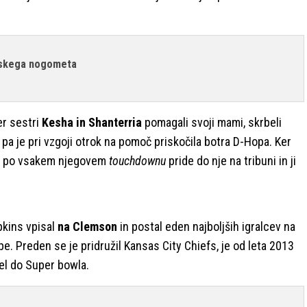
nskega nogometa
er sestri
Kesha in Shanterria
pomagali svoji mami, skrbeli
i pa je pri vzgoji otrok na pomoč priskočila botra D-Hopa. Ker
s po vsakem njegovem
touchdownu
pride do nje na tribuni in ji
pkins vpisal
na Clemson
in postal eden najboljših igralcev na
e. Preden se je pridružil Kansas City Chiefs, je od leta 2013
šel do Super bowla.