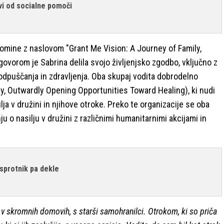
ivi od socialne pomoči
spomine z naslovom "Grant Me Vision: A Journey of Family,
ovorom je Sabrina delila svojo življenjsko zgodbo, vključno z
do odpuščanja in zdravljenja. Oba skupaj vodita dobrodelno
, Outwardly Opening Opportunities Toward Healing), ki nudi
ja v družini in njihove otroke. Preko te organizacije se oba
o nasilju v družini z različnimi humanitarnimi akcijami in
sprotnik pa dekle
 v skromnih domovih, s starši samohranilci. Otrokom, ki so priča