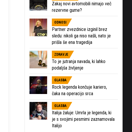
Zakaj novi avtomobili nimajo več
rezervne gume?
ODNOSI
Partner zvezdnice izginil brez
sledu: nikoli ga niso našli, nato je
prišla še ena tragedija
ZDRAVJE
To je jutranja navada, ki lahko
podaljša življenje
GLASBA
Rock legenda končuje kariero,
čaka na operacijo srca
GLASBA
Italija žaluje: Umrla je legenda, ki
je s svojimi pesmimi zaznamovala
Italijo