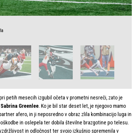
la
je pri petih mesecih izgubil očeta v prometni nesreči, zato je
a
Sabrina Greenlee
. Ko je bil star deset let, je njegovo mamo
partner afero, in ji neposredno v obraz zlila kombinacijo luga in
poškodbe in oslepela ter dobila številne brazgotine po telesu.
 vzdržljivost in odločnost ter svojo izkušnjo spremenila v