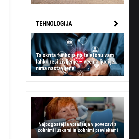
TEHNOLOGIJA
Ta skrita funkcija na telefonu vam
lahko reši življenje – večina ljudi je
nima nastavljene
Najpogostejša vprašanja v povezavi z
zobnimi luskami in zobnimi prevlekami