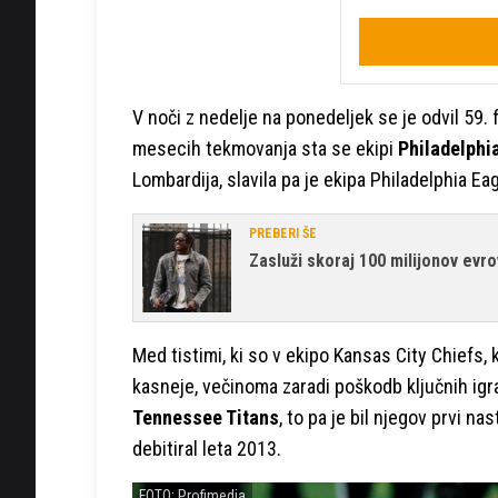
V noči z nedelje na ponedeljek se je odvil 5
mesecih tekmovanja sta se ekipi
Philadelphi
Lombardija, slavila pa je ekipa Philadelphia Ea
PREBERI ŠE
Zasluži skoraj 100 milijonov evro
Med tistimi, ki so v ekipo Kansas City Chiefs, k
kasneje, večinoma zaradi poškodb ključnih igra
Tennessee Titans
, to pa je bil njegov prvi 
debitiral leta 2013.
FOTO: Profimedia