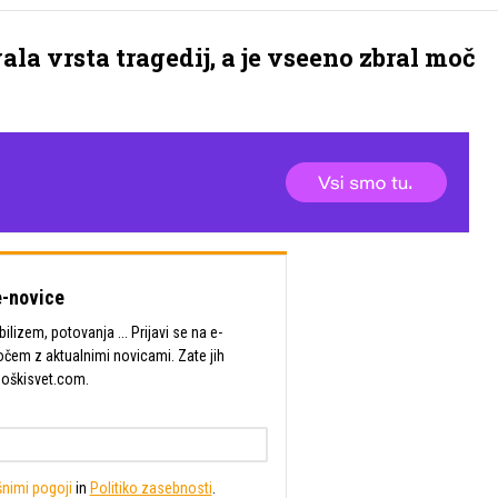
la vrsta tragedij, a je vseeno zbral moč
-novice
lizem, potovanja ... Prijavi se na e-
očem z aktualnimi novicami. Zate jih
Moškisvet.com.
nimi pogoji
in
Politiko zasebnosti
.