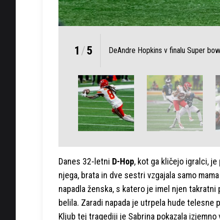
1
/
5
DeAndre Hopkins v finalu Super bow
Danes 32-letni
D-Hop
, kot ga kličejo igralci, 
njega, brata in dve sestri vzgajala samo mam
napadla ženska, s katero je imel njen takratni 
belila. Zaradi napada je utrpela hude telesne 
Kljub tej tragediji je Sabrina pokazala izjemno