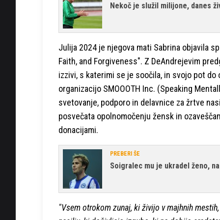
Nekoč je služil milijone, danes ž
Julija 2024 je njegova mati Sabrina objavila 
Faith, and Forgiveness". Z DeAndrejevim predg
izzivi, s katerimi se je soočila, in svojo pot 
organizacijo SMOOOTH Inc. (Speaking Mentally
svetovanje, podporo in delavnice za žrtve nasil
posvečata opolnomočenju žensk in ozaveščanju 
donacijami.
PREBERI ŠE
Soigralec mu je ukradel ženo, na
"Vsem otrokom zunaj, ki živijo v majhnih mestih,