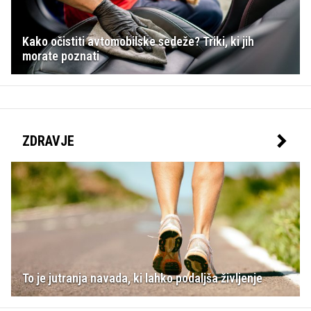
Kako očistiti avtomobilske sedeže? Triki, ki jih
morate poznati
ZDRAVJE
To je jutranja navada, ki lahko podaljša življenje