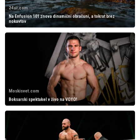
24ur.com
Na Enfusion 101 znova dinamični obračuni, a tokrat brez
nokavtov
Moskisvet.com
Boksarski spektakel v živo na VOYO!