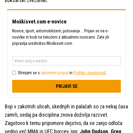
boksarski zvezdniki.
Moškisvet.com e-novice
Novice, šport, avtomobilizem, potovanja ... Prijavi se na e-
novičke in bodi na tekočem z aktualnimi novicami. Zate jih
pripravlja uredništvo Moškisvet.com.
Strinjam se s
splošnimi pogoji
in
Politiko zasebnosti
.
PRIJAVI SE
Boji v zakotnih ulicah, skednjih in palačah so za nekaj časa
zamrli, sedaj pa disciplina znova doživlja razcvet.
Zagotovo k temu pripomore dejstvo, da se zanjo odloča
vedno več MMA in UFC borcev, npr.
John Dodson, Greg