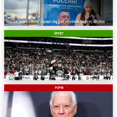
Ruske 'črne vdove': upajo, da jim može čim prej ubijejo
ŠPORT
Velika čast: Kingsi bodo upokojili Kopitarjevo številko 11
POPIN