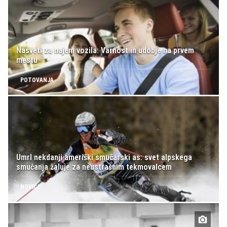
Nasveti za najem vozila: Varnost in udobje na prvem
mestu
POTOVANJA
Umrl nekdanji ameriški smučarski as: svet alpskega
smučanja žaluje za neustrašnim tekmovalcem
NOVICE