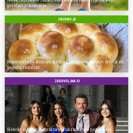
privlačijo komarje
OKUSNO.JE
Najmehkejši domači kruhki: priprava v ponvi je trik za
popoln rezultat
ZADOVOLJNA.SI
Hčerki slavnega igralca sta ukradli vso pozornost