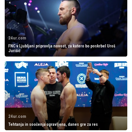
24ur.com
FNC v Ljubljani pripravlja novost, za katero bo poskrbel Uroš
Jurišić
24ur.com
Tehtanja in soočenja opravljena, danes gre za res