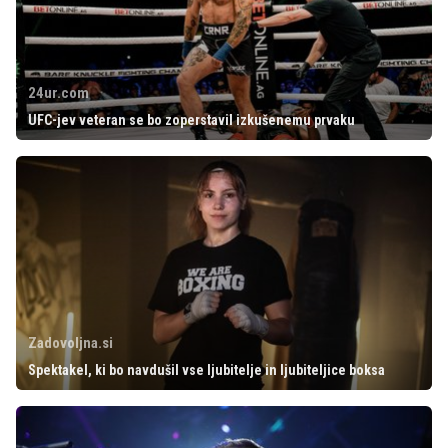
24ur.com
UFC-jev veteran se bo zoperstavil izkušenemu prvaku
Zadovoljna.si
Spektakel, ki bo navdušil vse ljubitelje in ljubiteljice boksa