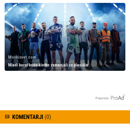
Moskisvet.com
Mladi borci bodo kletko zamenjali za plesišče
Priporoča
KOMENTARJI
(0)