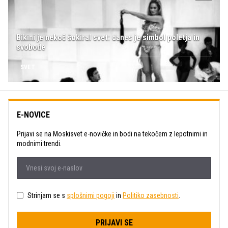
Bikini je nekoč šokiral svet: danes je simbol poletja in
svobode
SVET
E-NOVICE
Prijavi se na Moskisvet e-novičke in bodi na tekočem z lepotnimi in
modnimi trendi.
Strinjam se s
splošnimi pogoji
in
Politiko zasebnosti
.
PRIJAVI SE