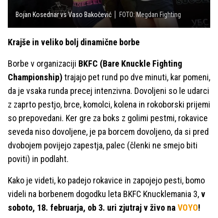
Bojan Kosednar vs Vaso Bakočević
FOTO: Megdan Fighting
Krajše in veliko bolj dinamične borbe
Borbe v organizaciji
BKFC (Bare Knuckle Fighting
Championship)
trajajo pet rund po dve minuti, kar pomeni,
da je vsaka runda precej intenzivna. Dovoljeni so le udarci
z zaprto pestjo, brce, komolci, kolena in rokoborski prijemi
so prepovedani. Ker gre za boks z golimi pestmi, rokavice
seveda niso dovoljene, je pa borcem dovoljeno, da si pred
dvobojem povijejo zapestja, palec (členki ne smejo biti
poviti) in podlaht.
Kako je videti, ko padejo rokavice in zapojejo pesti, bomo
videli na borbenem dogodku leta BKFC Knucklemania 3,
v
soboto, 18. februarja, ob 3. uri zjutraj v živo na
VOYO
!