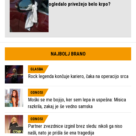
ogledalo privežejo belo krpo?
NAJBOLJ BRANO
GLASBA
Rock legenda končuje kariero, čaka na operacijo srca
ODNOSI
Moški se me bojijo, ker sem lepa in uspešna: Misica
razkrila, zakaj je še vedno samska
ODNOSI
Partner zvezdnice izginil brez sledu: nikoli ga niso
našli, nato je prišla še ena tragedija