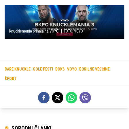
Knucklemania prihaja na VOYO!
FOTO: VOYO
BARE KNUCKLE
GOLE PESTI
BOKS
VOYO
BORILNE VEŠČINE
ŠPORT
SORODNI ČLANKI