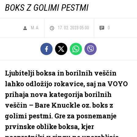
BOKS Z GOLIMI PESTMI
M. A.
17. 02. 2023 05.00
0
Ljubitelji boksa in borilnih veščin
lahko odložijo rokavice, saj na VOYO
prihaja nova kategorija borilnih
veščin – Bare Knuckle oz. boks z
golimi pestmi. Gre za posnemanje
prvinske oblike boksa, kjer