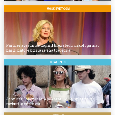
MOSKISVET.COM
Partner zvezdnice izginil brez sledu: nikoli ga niso
našli, nato je prišla še ena tragedija
BIBALEZE.SI
Jennifer Lopez želela pokazati idilo, splet pa je
razburila ena stvar