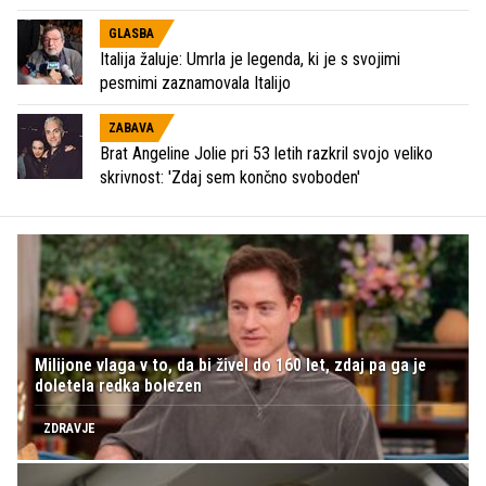
GLASBA
Italija žaluje: Umrla je legenda, ki je s svojimi
pesmimi zaznamovala Italijo
ZABAVA
Brat Angeline Jolie pri 53 letih razkril svojo veliko
skrivnost: 'Zdaj sem končno svoboden'
Milijone vlaga v to, da bi živel do 160 let, zdaj pa ga je
doletela redka bolezen
ZDRAVJE