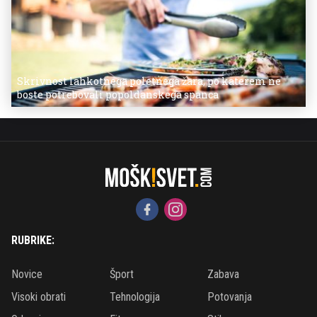
Skrivnost lahkotnega poletnega žara, po katerem ne
boste potrebovali popoldanskega spanca
RUBRIKE:
Novice
Šport
Zabava
Visoki obrati
Tehnologija
Potovanja