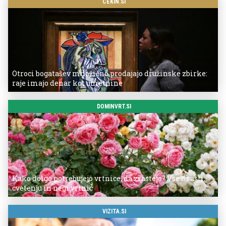
CEKIN.SI
Otroci bogatašev množično prodajajo družinske zbirke:
raje imajo denar kot umetnine
DOMINVRT.SI
Kako dolgo potrebujejo vrtnice, da zrastejo? Vse o rasti,
cvetenju in negi vrtnic
VIZITA.SI