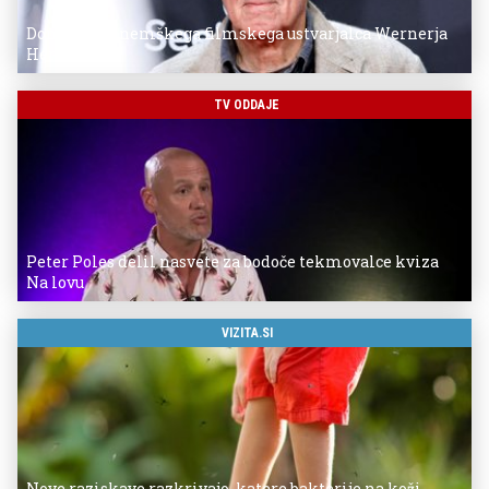
Donostia za nemškega filmskega ustvarjalca Wernerja
Herzoga
TV ODDAJE
Peter Poles delil nasvete za bodoče tekmovalce kviza
Na lovu
VIZITA.SI
Nove raziskave razkrivajo, katere bakterije na koži