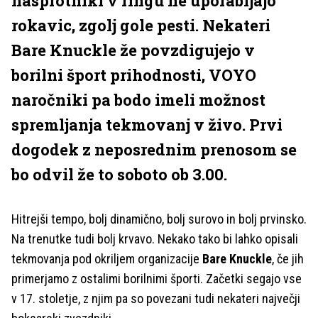
nasprotniki v ringu ne uporabljajo
rokavic, zgolj gole pesti. Nekateri
Bare Knuckle že povzdigujejo v
borilni šport prihodnosti, VOYO
naročniki pa bodo imeli možnost
spremljanja tekmovanj v živo. Prvi
dogodek z neposrednim prenosom se
bo odvil že to soboto ob 3.00.
Hitrejši tempo, bolj dinamično, bolj surovo in bolj prvinsko.
Na trenutke tudi bolj krvavo. Nekako tako bi lahko opisali
tekmovanja
pod okriljem organizacije
Bare Knuckle
, če jih
primerjamo z ostalimi borilnimi športi.
Začetki segajo vse
v 17. stoletje, z njim pa so povezani tudi nekateri največji