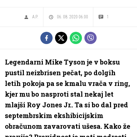
A.P.
06. 08. 2020 06.00
1
Legendarni Mike Tyson je v boksu
pustil neizbrisen pečat, po dolgih
letih pokoja pa se kmalu vrača v ring,
kjer mu bo nasproti stal nekaj let
mlajši Roy Jones Jr.. Ta si bo dal pred
septembrskim ekshibicijskim
obračunom zavarovati ušesa. Kako že
pravijo? Previdnost je mati modrosti.