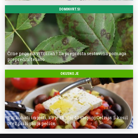
DOMINVRT.SI
Črne pege na vrtnicah? Ta preprosta sestavina pomaga
preprečiti težavo
OKUSNO.JE
Kaj kuhati in jesti, ko je skoraj 40 stopinj Celzija: 5 kosil
brez prižiganja pečice