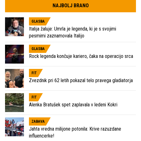
NAJBOLJ BRANO
GLASBA
Italija žaluje: Umrla je legenda, ki je s svojimi
pesmimi zaznamovala Italijo
GLASBA
Rock legenda končuje kariero, čaka na operacijo srca
FIT
Zvezdnik pri 62 letih pokazal telo pravega gladiatorja
FIT
Alenka Bratušek spet zaplavala v ledeni Kokri
ZABAVA
Jahta vredna milijone potonila: Krive razuzdane
influencerke!