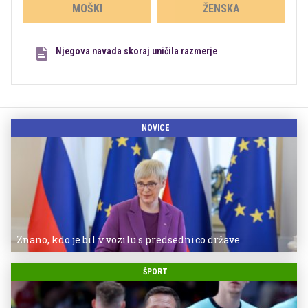
MOŠKI
ŽENSKA
Njegova navada skoraj uničila razmerje
NOVICE
Znano, kdo je bil v vozilu s predsednico države
ŠPORT