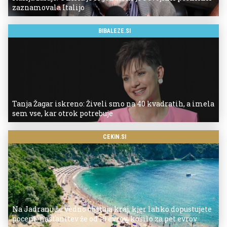
zaznamovala Italijo
BIBALEZE.SI
Tanja Žagar iskreno: Živeli smo na 40 kvadratih, a imela
sem vse, kar otrok potrebuje
CEKIN.SI
Na Jadranu še vedno obstaja kraj, kjer lahko dopustujete
poceni: nastanitev že od 10 evrov, kosilo za pet evrov