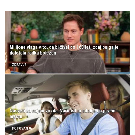
Milijone vlaga v to, da bi živel do 160 let, zdaj pa ga je
doletela redka bolezen
ZDRAVJE
Nasveti za najem vozila: Varnost in udobje na prvem
mestu
POTOVANJA