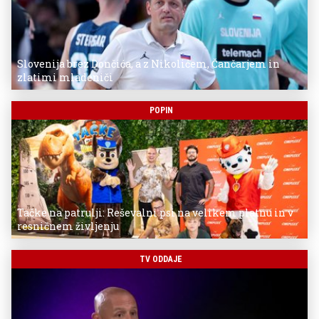
Slovenija brez Dončića, a z Nikolićem, Čančarjem in
zlatimi mladeniči
POPIN
Tačke na patrulji: Reševalni psi na velikem platnu in v
resničnem življenju
TV ODDAJE