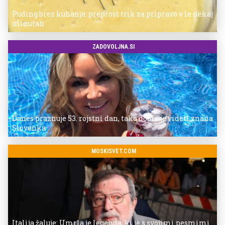
Puding brez kuhanja: preprost trik za pripravo v le nekaj
minutah
ZADOVOLJNA.SI
Danes praznuje 53. rojstni dan, tako dobro je videti znana
Slovenka
MOSKISVET.COM
Italija žaluje: Umrla je legenda, ki je s svojimi pesmimi