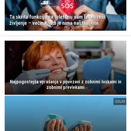
Ta skrita funkcija na telefonu vam lahko reši
življenje – večina ljudi je nima nastavljene
Najpogostejša vprašanja v povezavi z zobnimi luskami in
zobnimi prevlekami
OGLAS