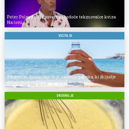
Peter Poles delil nasvete za bodoče tekmovalce kviza
Na lovu
VIZITA.SI
Zdravniki opozarjajo: to je največja napaka, ki jo ljudje
delajo med vročino
OKUSNO.JE