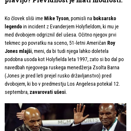
Ko človek sliši ime
Mike Tyson
, pomisli na
boksarsko
legendo
in incident z Evanderjem Holyfieldom, ki mu je
med dvobojem odgriznil del ušesa. Očitno njegov prvi
tekmec po povratku na sceno, 51-letni Američan
Roy
Jones mlajši
, meni, da bi tudi njega lahko doletela
podobna usoda kot Holyfielda leta 1997, zato si bo dal po
navedbah njegovega ruskega menedžerja Zsolta Barna
(Jones je pred leti prejel rusko državljanstvo) pred
dvobojem, ki bo v predmestju Los Angelesa potekal 12.
septembra,
zavarovati ušesi
.