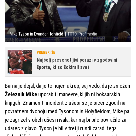
Mike Tyson in Evander Holyfield
FOTO: Profimedia
PREBERI ŠE
Najbolj presenetljivi porazi v zgodovini
športa, ki so šokirali svet
Barna je dejal, da je to nujen ukrep, saj vedo, da je zmožen
Železnik Mike
uporabiti manevre, ki jih ni boksarskih
knjigah. Znameniti incident z ušesi se je sicer zgodil na
povratnem dvoboju med Tysonom in Holyfieldom, Mike pa
je zagrizel v obeh ušesi rivala, kar naj bi bilo povračilo za
udarec z glavo. Tyson je bil v tretji rundi zaradi tega