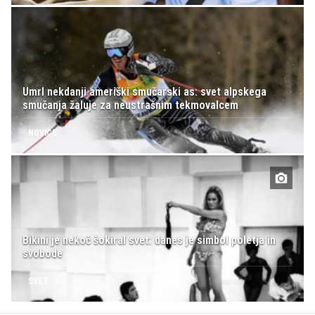
Umrl nekdanji ameriški smučarski as: svet alpskega
smučanja žaluje za neustrašnim tekmovalcem
NOVICE
Bikini je nekoč šokiral svet: danes je simbol poletja in
svobode
SVET