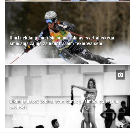
Umrl nekdanji ameriški smučarski as: svet alpskega
smučanja žaluje za neustrašnim tekmovalcem
NOVICE
Bikini je nekoč šokiral svet: danes je simbol poletja in
svobode
SVET