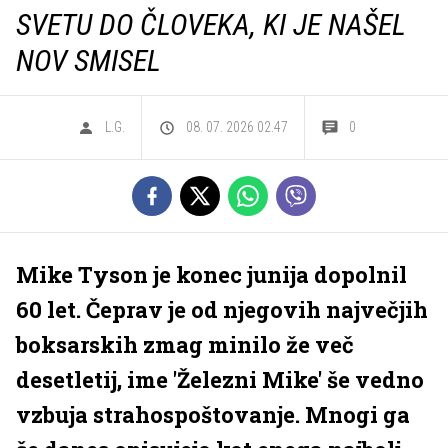
SVETU DO ČLOVEKA, KI JE NAŠEL
NOV SMISEL
L.G.
08. 07. 2026 02.47
0
Mike Tyson je konec junija dopolnil
60 let. Čeprav je od njegovih največjih
boksarskih zmag minilo že več
desetletij, ime 'Železni Mike' še vedno
vzbuja strahospoštovanje. Mnogi ga