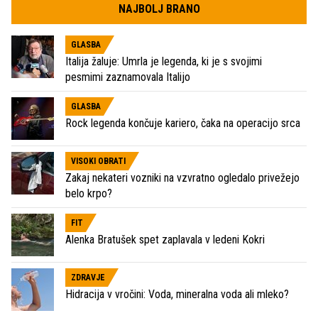
NAJBOLJ BRANO
GLASBA
Italija žaluje: Umrla je legenda, ki je s svojimi
pesmimi zaznamovala Italijo
GLASBA
Rock legenda končuje kariero, čaka na operacijo srca
VISOKI OBRATI
Zakaj nekateri vozniki na vzvratno ogledalo privežejo
belo krpo?
FIT
Alenka Bratušek spet zaplavala v ledeni Kokri
ZDRAVJE
Hidracija v vročini: Voda, mineralna voda ali mleko?