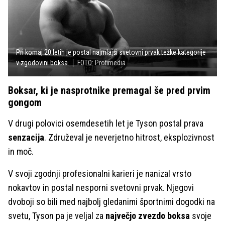
Pri komaj 20 letih je postal najmlajši svetovni prvak težke kategorije
v zgodovini boksa.
FOTO: Profimedia
Boksar, ki je nasprotnike premagal še pred prvim
gongom
V drugi polovici osemdesetih let je Tyson postal prava
senzacija
. Združeval je neverjetno hitrost, eksplozivnost
in moč.
V svoji zgodnji profesionalni karieri je nanizal vrsto
nokavtov in postal nesporni svetovni prvak. Njegovi
dvoboji so bili med najbolj gledanimi športnimi dogodki na
svetu, Tyson pa je veljal za
največjo zvezdo boksa
svoje