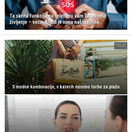
Ta skrita funkcija na telefonu vam lahko reši
življenje – večina ljudi je nima nastavljene
OGLAS
3 modne kombinacije, v katerih nosimo torbe za plažo