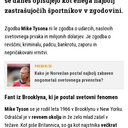
še danes opisujejo kot enega najbolj
zastrašujočih športnikov v zgodovini.
Zgodba
Mike Tysona
ni le zgodba o udarcih, naslovih
svetovnega prvaka in milijonih dolarjev. Je zgodba o
revščini, kriminalu, padcu, bankrotu, zaporu in
nepričakovani vrnitvi.
PREBERI ŠE
Kako je Norvežan postal najbolj zabaven
nogometaš svetovnega prvenstva?
Fant iz Brooklyna, ki je postal svetovni fenomen
Mike Tyson
se je rodil leta 1966 v Brooklynu v New Yorku.
Odraščal je v
revnem okolju
in že zelo mlad zašel v
težave. Kot piše Britannica, so ga kot najstnika
večkrat