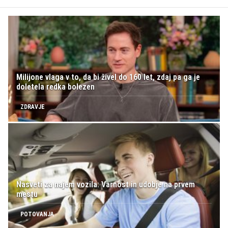
Milijone vlaga v to, da bi živel do 160 let, zdaj pa ga je
doletela redka bolezen
ZDRAVJE
Nasveti za najem vozila: Varnost in udobje na prvem
mestu
POTOVANJA