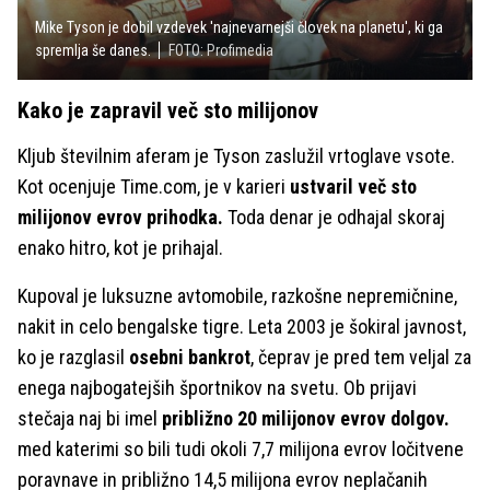
Mike Tyson je dobil vzdevek 'najnevarnejši človek na planetu', ki ga
spremlja še danes.
FOTO: Profimedia
Kako je zapravil več sto milijonov
Kljub številnim aferam je Tyson zaslužil vrtoglave vsote.
Kot ocenjuje Time.com, je v karieri
ustvaril več sto
milijonov evrov prihodka.
Toda denar je odhajal skoraj
enako hitro, kot je prihajal.
Kupoval je luksuzne avtomobile, razkošne nepremičnine,
nakit in celo bengalske tigre. Leta 2003 je šokiral javnost,
ko je razglasil
osebni bankrot
, čeprav je pred tem veljal za
enega najbogatejših športnikov na svetu. Ob prijavi
stečaja naj bi imel
približno 20 milijonov evrov dolgov.
med katerimi so bili tudi okoli 7,7 milijona evrov ločitvene
poravnave in približno 14,5 milijona evrov neplačanih