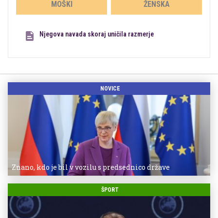
MOŠKI
ŽENSKA
Njegova navada skoraj uničila razmerje
NOVICE
Znano, kdo je bil v vozilu s predsednico države
ŠPORT