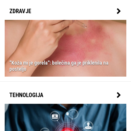
ZDRAVJE
"Koža mi je gorela": bolečina ga je priklenila na
posteljo
TEHNOLOGIJA