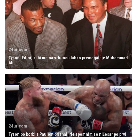
24ur.com
Tyson: Edini, ki bi me na vrhuncu lahko premagal, je Muhammad
Ali
24ur.com
Tyson po borbi s Paulom priznal: Ne spomnim se ničesar po prvi