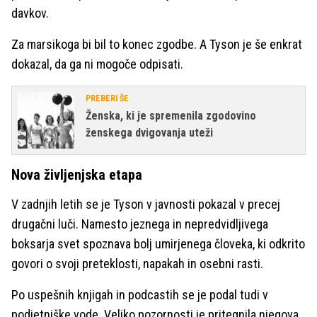
davkov.
Za marsikoga bi bil to konec zgodbe. A Tyson je še enkrat
dokazal, da ga ni mogoče odpisati.
PREBERI ŠE
Ženska, ki je spremenila zgodovino
ženskega dvigovanja uteži
Nova življenjska etapa
V zadnjih letih se je Tyson v javnosti pokazal v precej
drugačni luči. Namesto jeznega in nepredvidljivega
boksarja svet spoznava bolj umirjenega človeka, ki odkrito
govori o svoji preteklosti, napakah in osebni rasti.
Po uspešnih knjigah in podcastih se je podal tudi v
podjetniške vode. Veliko pozornosti je pritegnila njegova