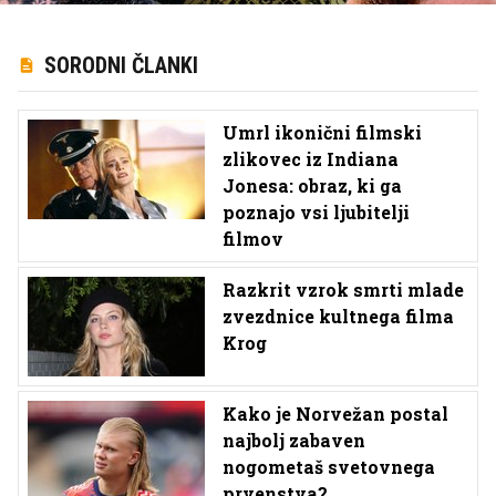
SORODNI ČLANKI
Umrl ikonični filmski
zlikovec iz Indiana
Jonesa: obraz, ki ga
poznajo vsi ljubitelji
filmov
Razkrit vzrok smrti mlade
zvezdnice kultnega filma
Krog
Kako je Norvežan postal
najbolj zabaven
nogometaš svetovnega
prvenstva?