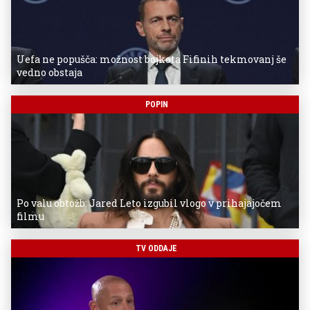
Uefa ne popušča: možnost bojkota Fifinih tekmovanj še
vedno obstaja
POPIN
Po valu obtožb: Jared Leto izgubil vlogo v prihajajočem
filmu
TV ODDAJE