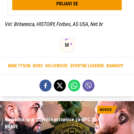
PRIJAVI SE
Viri: Britannica, HISTORY, Forbes, AS USA, Net.hr
UI
MIKE TYSON
BOKS
HOLLYWOOD
ŠPORTNE LEGENDE
BANKROT
NOVICE
Nagradna igra: Osvojite vstopnice za WFC 30 –
BRAVE