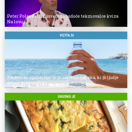
Peter Poles delil nasvete za bodoče tekmovalce kviza
Na lovu
VIZITA.SI
Zdravniki opozarjajo: to je največja napaka, ki jo ljudje
delajo med vročino
OKUSNO.JE