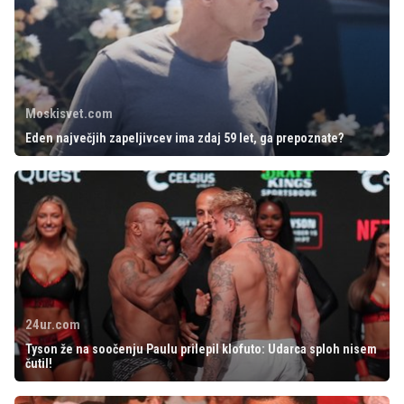
Moskisvet.com
Eden največjih zapeljivcev ima zdaj 59 let, ga prepoznate?
24ur.com
Tyson že na soočenju Paulu prilepil klofuto: Udarca sploh nisem
čutil!