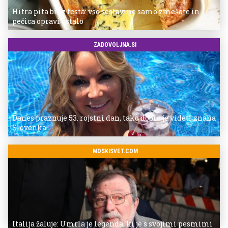
Hitra pita brez testa: vse sestavine samo zmešate in
pečica opravi ostalo
ZADOVOLJNA.SI
Danes praznuje 53. rojstni dan, tako dobro je videti znana
Slovenka
MOSKISVET.COM
Italija žaluje: Umrla je legenda, ki je s svojimi pesmimi