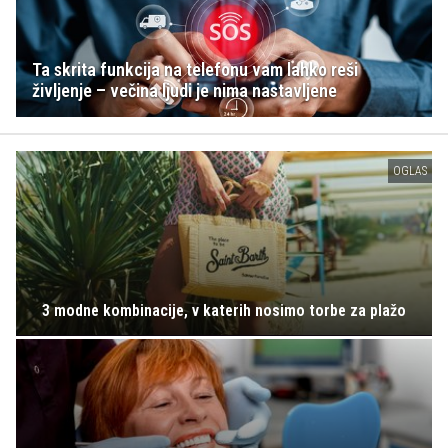
Ta skrita funkcija na telefonu vam lahko reši
življenje – večina ljudi je nima nastavljene
OGLAS
3 modne kombinacije, v katerih nosimo torbe za plažo