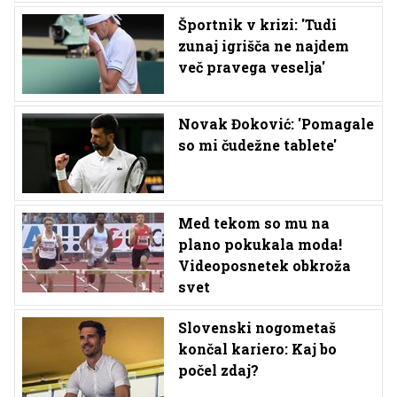
Športnik v krizi: 'Tudi
zunaj igrišča ne najdem
več pravega veselja'
Novak Đoković: 'Pomagale
so mi čudežne tablete'
Med tekom so mu na
plano pokukala moda!
Videoposnetek obkroža
svet
Slovenski nogometaš
končal kariero: Kaj bo
počel zdaj?