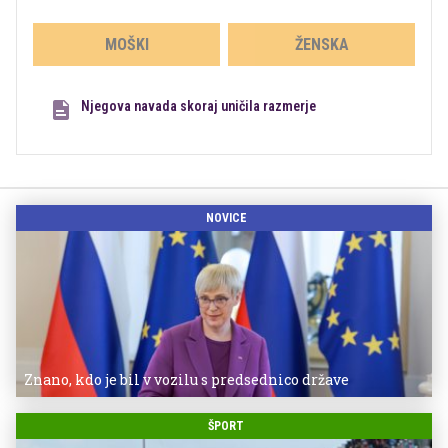
MOŠKI
ŽENSKA
Njegova navada skoraj uničila razmerje
NOVICE
Znano, kdo je bil v vozilu s predsednico države
ŠPORT