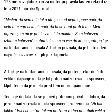
123 metrov globoko in za meter popravila lasten rekord iz
leta 2021, poroča Sportal.
"Mislim, da sem bila tako utrujena od neprespane noči, da
celo moj ego ni imel moči, da bi se boril proti temu. Med
ogrevanjem mi je prišla v misli ta mantra: 'Sem ljubezen,
izbiram ljubezen' in obdržala sem jo vse do konca potopa,"
je
na Instagramu zapisala Artnik in priznala, da je bil to eden
največjih izzivov, kar jih je kdaj imela.
Artnik je na Instagramu zapisala, da po tem rekordu čuti
veliko olajšanje in da je bil potop nadzorovan in sproščen,
kljub temu da je imela pred tem neprespano noč.
Temu je dodala, da se je med potopom počutila dobro, da
je vse nadzorovala in bila sproščena, vseeno pa:
"Ni bilo
lahko." Vseeno je "pri takem podvigu vedno prisotnih veliko