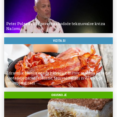
Peter Poles delil nasvete za bodoče tekmovalce kviza
Na lovu
VIZITA.SI
Zdravnik razbija enega največjih mitov: mastna jetra ne
nastanejo zaradi slanine, temveč zaradi živila, ki ga
imamo vsi radi
OKUSNO.JE