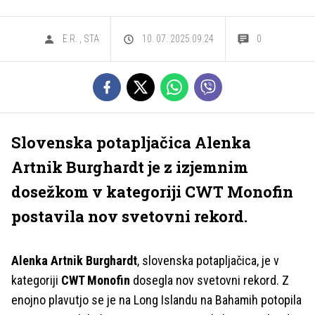
E.R.
,
STA
10. 07. 2025 09.24
0
Slovenska potapljačica Alenka
Artnik Burghardt je z izjemnim
dosežkom v kategoriji CWT Monofin
postavila nov svetovni rekord.
Alenka Artnik Burghardt
, slovenska potapljačica, je v
kategoriji
CWT Monofin
dosegla nov svetovni rekord. Z
enojno plavutjo se je na Long Islandu na Bahamih potopila