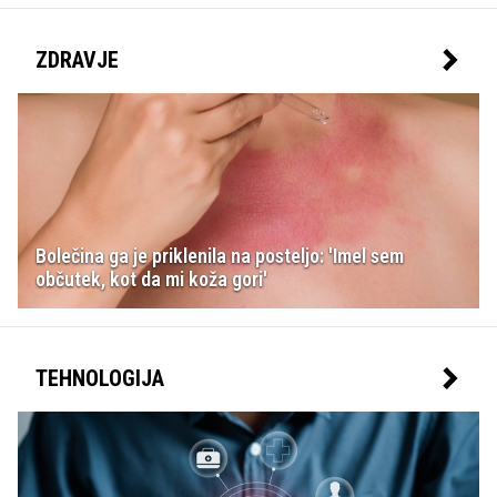
ZDRAVJE
Bolečina ga je priklenila na posteljo: 'Imel sem
občutek, kot da mi koža gori'
TEHNOLOGIJA