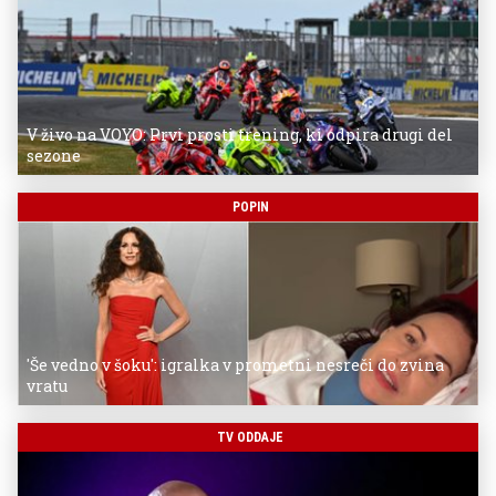
V živo na VOYO: Prvi prosti trening, ki odpira drugi del
sezone
POPIN
'Še vedno v šoku': igralka v prometni nesreči do zvina
vratu
TV ODDAJE