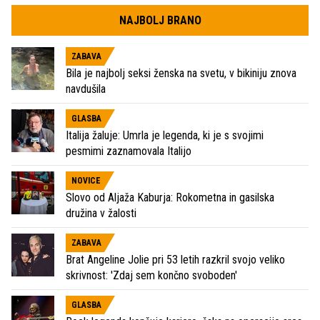
NAJBOLJ BRANO
ZABAVA
Bila je najbolj seksi ženska na svetu, v bikiniju znova
navdušila
GLASBA
Italija žaluje: Umrla je legenda, ki je s svojimi
pesmimi zaznamovala Italijo
NOVICE
Slovo od Aljaža Kaburja: Rokometna in gasilska
družina v žalosti
ZABAVA
Brat Angeline Jolie pri 53 letih razkril svojo veliko
skrivnost: 'Zdaj sem končno svoboden'
GLASBA