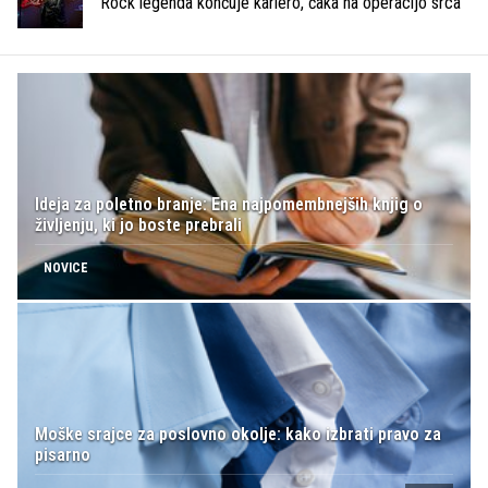
Rock legenda končuje kariero, čaka na operacijo srca
Ideja za poletno branje: Ena najpomembnejših knjig o
življenju, ki jo boste prebrali
NOVICE
Moške srajce za poslovno okolje: kako izbrati pravo za
pisarno