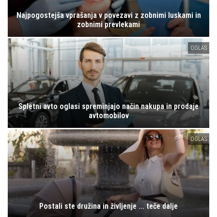
Najpogostejša vprašanja v povezavi z zobnimi luskami in
zobnimi prevlekami
OGLAS
Spletni avto oglasi spreminjajo način nakupa in prodaje
avtomobilov
OGLAS
Postali ste družina in življenje ... teče dalje