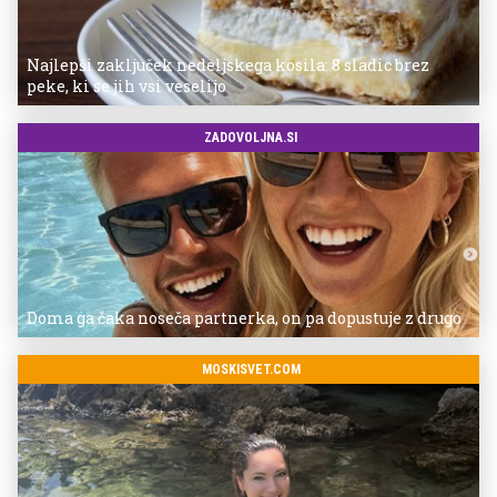
Najlepši zaključek nedeljskega kosila: 8 sladic brez
peke, ki se jih vsi veselijo
ZADOVOLJNA.SI
Doma ga čaka noseča partnerka, on pa dopustuje z drugo
MOSKISVET.COM