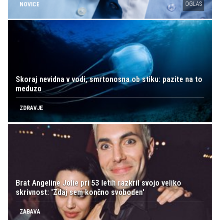
OGLAS
NOVICE
Skoraj nevidna v vodi, smrtonosna ob stiku: pazite na to
meduzo
ZDRAVJE
Brat Angeline Jolie pri 53 letih razkril svojo veliko
skrivnost: 'Zdaj sem končno svoboden'
ZABAVA