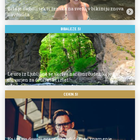
Bila je najbolj seksi ženska na svetu, v bikiniju znova
navdušila
BIBALEZE.SI
Le uro iz Ljubljane se skriva naravni čudež, ki je kot
ustvarjen za družinski izlet
CEKIN.SI
Ko imajo dovolj, preprosto odidejo: to znamenje