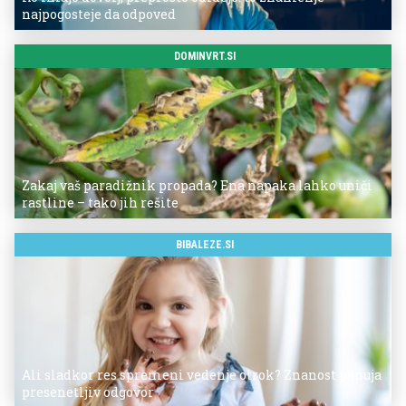
najpogosteje da odpoved
DOMINVRT.SI
Zakaj vaš paradižnik propada? Ena napaka lahko uniči
rastline – tako jih rešite
BIBALEZE.SI
Ali sladkor res spremeni vedenje otrok? Znanost ponuja
presenetljiv odgovor