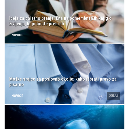
Ideja za poletno branje: Ena najpomembnejših knjig o
življenju, ki jo boste prebrali
NOVICE
Moške srajce za poslovno okolje: kako izbrati pravo za
pisarno
OGLAS
NOVICE