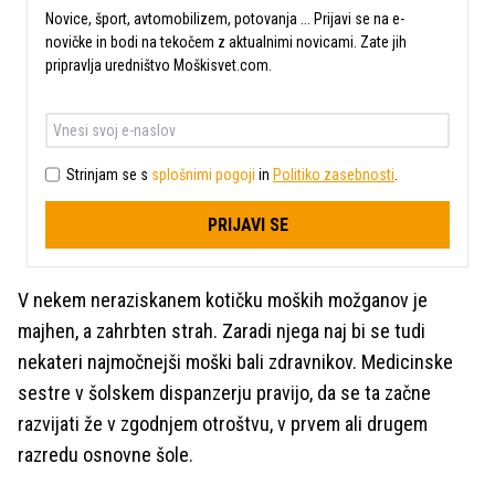
Novice, šport, avtomobilizem, potovanja ... Prijavi se na e-
novičke in bodi na tekočem z aktualnimi novicami. Zate jih
pripravlja uredništvo Moškisvet.com.
Strinjam se s
splošnimi pogoji
in
Politiko zasebnosti
.
PRIJAVI SE
V nekem neraziskanem kotičku moških možganov je
majhen, a zahrbten strah. Zaradi njega naj bi se tudi
nekateri najmočnejši moški bali zdravnikov. Medicinske
sestre v šolskem dispanzerju pravijo, da se ta začne
razvijati že v zgodnjem otroštvu, v prvem ali drugem
razredu osnovne šole.