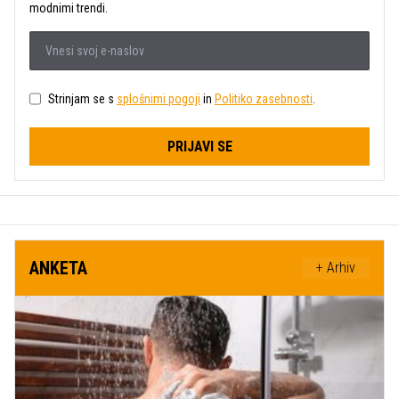
modnimi trendi.
Strinjam se s
splošnimi pogoji
in
Politiko zasebnosti
.
PRIJAVI SE
ANKETA
+ Arhiv