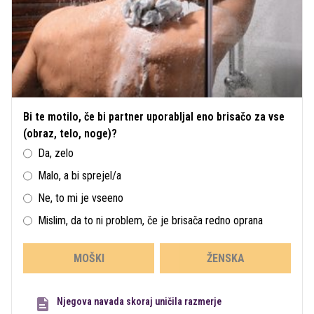
Bi te motilo, če bi partner uporabljal eno brisačo za vse
(obraz, telo, noge)?
Da, zelo
Malo, a bi sprejel/a
Ne, to mi je vseeno
Mislim, da to ni problem, če je brisača redno oprana
MOŠKI
ŽENSKA
Njegova navada skoraj uničila razmerje