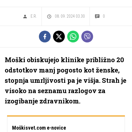
E.R.
08. 09. 2024 03.30
0
Moški obiskujejo klinike približno 20
odstotkov manj pogosto kot ženske,
stopnja umrljivosti pa je višja. Strah je
visoko na seznamu razlogov za
izogibanje zdravnikom.
Moškisvet.com e-novice