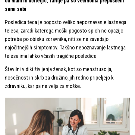
od mam in učiteljic, fantje pa so večinoma prepuščeni
sami sebi
Posledica tega je pogosto veliko nepoznavanje lastnega
telesa, zaradi katerega moški pogosto sploh ne opazijo
potrebe po obisku zdravnika, niti se ne zavedajo
najočitnejših simptomov. Takšno nepoznavanje lastnega
telesa ima lahko včasih tragične posledice.
Številni vidiki življenja žensk, kot so menstruacija,
nosečnost in skrb za družino, jih redno pripeljejo k
zdravniku, kar pa ne velja za moške.