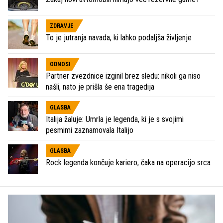
ZDRAVJE
To je jutranja navada, ki lahko podaljša življenje
ODNOSI
Partner zvezdnice izginil brez sledu: nikoli ga niso
našli, nato je prišla še ena tragedija
GLASBA
Italija žaluje: Umrla je legenda, ki je s svojimi
pesmimi zaznamovala Italijo
GLASBA
Rock legenda končuje kariero, čaka na operacijo srca