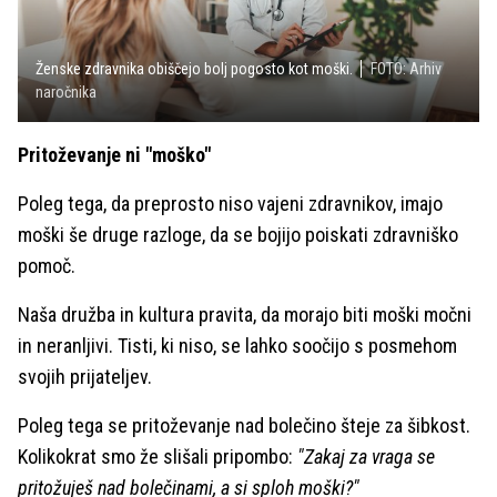
Ženske zdravnika obiščejo bolj pogosto kot moški.
FOTO: Arhiv
naročnika
Pritoževanje ni "moško"
Poleg tega, da preprosto niso vajeni zdravnikov, imajo
moški še druge razloge, da se bojijo poiskati zdravniško
pomoč.
Naša družba in kultura pravita, da morajo biti moški močni
in neranljivi. Tisti, ki niso, se lahko soočijo s posmehom
svojih prijateljev.
Poleg tega se pritoževanje nad bolečino šteje za šibkost.
Kolikokrat smo že slišali pripombo:
"Zakaj za vraga se
pritožuješ nad bolečinami, a si sploh moški?"