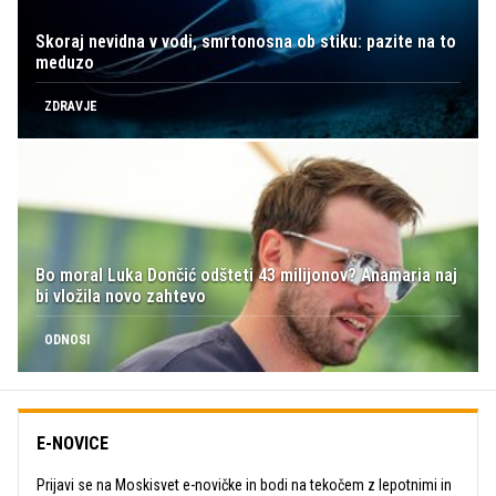
Skoraj nevidna v vodi, smrtonosna ob stiku: pazite na to
meduzo
ZDRAVJE
Bo moral Luka Dončić odšteti 43 milijonov? Anamaria naj
bi vložila novo zahtevo
ODNOSI
E-NOVICE
Prijavi se na Moskisvet e-novičke in bodi na tekočem z lepotnimi in