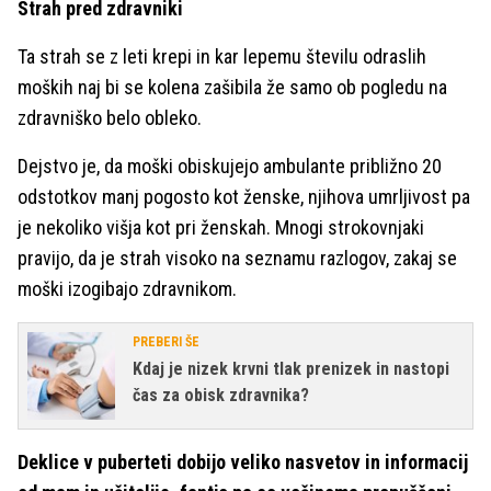
Strah pred zdravniki
Ta strah se z leti krepi in kar lepemu številu odraslih
moških naj bi se kolena zašibila že samo ob pogledu na
zdravniško belo obleko.
Dejstvo je, da moški obiskujejo ambulante približno 20
odstotkov manj pogosto kot ženske, njihova umrljivost pa
je nekoliko višja kot pri ženskah. Mnogi strokovnjaki
pravijo, da je strah visoko na seznamu razlogov, zakaj se
moški izogibajo zdravnikom.
PREBERI ŠE
Kdaj je nizek krvni tlak prenizek in nastopi
čas za obisk zdravnika?
Deklice v puberteti dobijo veliko nasvetov in informacij