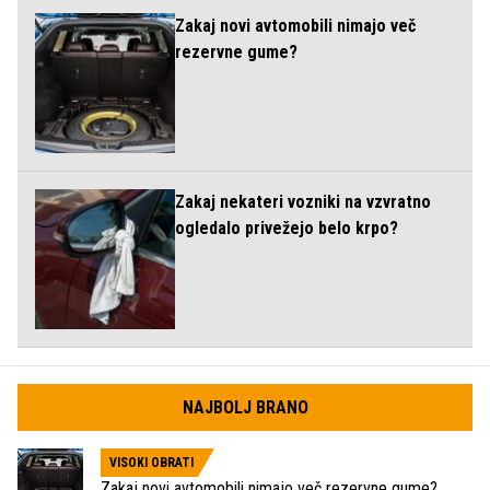
Zakaj novi avtomobili nimajo več
rezervne gume?
Zakaj nekateri vozniki na vzvratno
ogledalo privežejo belo krpo?
NAJBOLJ BRANO
VISOKI OBRATI
Zakaj novi avtomobili nimajo več rezervne gume?