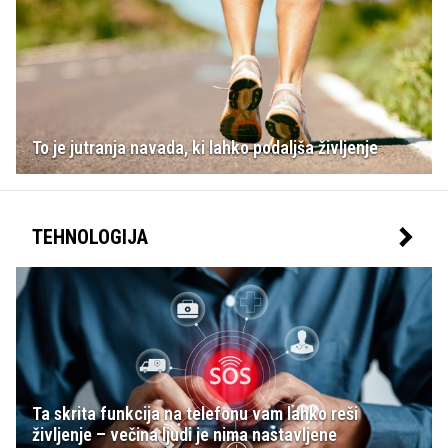
To je jutranja navada, ki lahko podaljša življenje
TEHNOLOGIJA
Ta skrita funkcija na telefonu vam lahko reši
življenje – večina ljudi je nima nastavljene