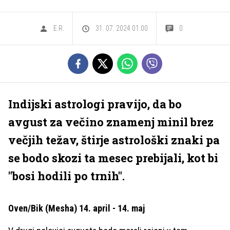
E.R.
31. 07. 2024 01.00
0
Indijski astrologi pravijo, da bo
avgust za večino znamenj minil brez
večjih težav, štirje astrološki znaki pa
se bodo skozi ta mesec prebijali, kot bi
"bosi hodili po trnih".
Oven/Bik (Mesha) 14. april - 14. maj