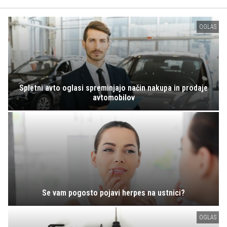
OGLAS
Spletni avto oglasi spreminjajo način nakupa in prodaje
avtomobilov
Se vam pogosto pojavi herpes na ustnici?
OGLAS