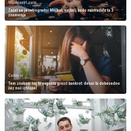
Moskisvet.com
Začel se je retrogradni Merkur, najbolj bodo nastradala ta 3
znamenja
Cekin.si
Tem znakom naj bi avgusta grozil bankrot: denar bi dobesedno
čez noč izhlapel