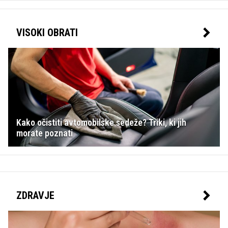
VISOKI OBRATI
Kako očistiti avtomobilske sedeže? Triki, ki jih
morate poznati
ZDRAVJE