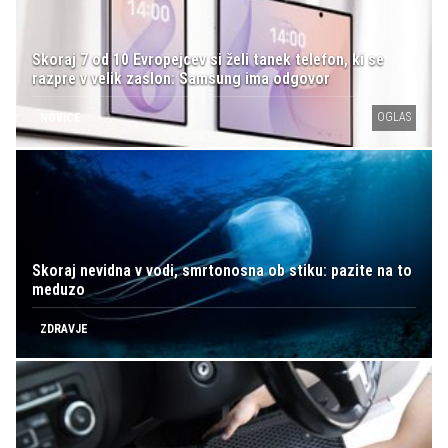
Skoraj 7 od 10 Evropejcev si želi tanek telefon, ki se
razpre v velik zaslon: Samsung ima odgovor
OGLAS
NOVICE
Skoraj nevidna v vodi, smrtonosna ob stiku: pazite na to
meduzo
ZDRAVJE