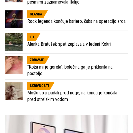
pesmimi zaznamovala Italijo
GLASBA
Rock legenda končuje kariero, čaka na operacijo srca
FIT
Alenka Bratušek spet zaplavala v ledeni Kokri
ZDRAVJE
"Koža mi je gorela": bolečina ga je priklenila na
posteljo
SKRIVNOSTI
Moški so ji padali pred noge, na koncu je končala
pred strelskim vodom