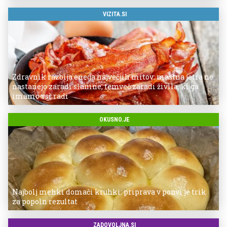
VIZITA.SI
Zdravnik razbija enega največjih mitov: mastna jetra ne
nastanejo zaradi slanine, temveč zaradi živila, ki ga
imamo vsi radi
OKUSNO.JE
Najbolj mehki domači kruhki: priprava v ponvi je trik
za popoln rezultat
ZADOVOLJNA.SI