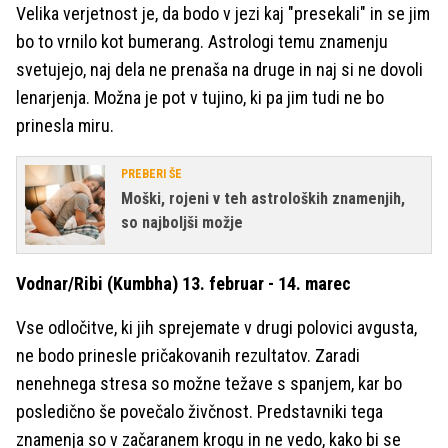
Velika verjetnost je, da bodo v jezi kaj "presekali" in se jim
bo to vrnilo kot bumerang. Astrologi temu znamenju
svetujejo, naj dela ne prenaša na druge in naj si ne dovoli
lenarjenja. Možna je pot v tujino, ki pa jim tudi ne bo
prinesla miru.
PREBERI ŠE
Moški, rojeni v teh astroloških znamenjih,
so najboljši možje
Vodnar/Ribi (Kumbha) 13. februar - 14. marec
Vse odločitve, ki jih sprejemate v drugi polovici avgusta,
ne bodo prinesle pričakovanih rezultatov. Zaradi
nenehnega stresa so možne težave s spanjem, kar bo
posledično še povečalo živčnost. Predstavniki tega
znamenja so v začaranem krogu in ne vedo, kako bi se