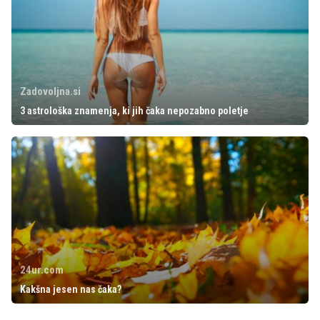
Zadovoljna.si
3 astrološka znamenja, ki jih čaka nepozabno poletje
24ur.com
Kakšna jesen nas čaka?