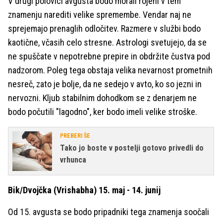
V drugi polovici avgusta bodo morali rojeni v tem
znamenju narediti velike spremembe. Vendar naj ne
sprejemajo prenaglih odločitev. Razmere v službi bodo
kaotične, včasih celo stresne. Astrologi svetujejo, da se
ne spuščate v nepotrebne prepire in obdržite čustva pod
nadzorom. Poleg tega obstaja velika nevarnost prometnih
nesreč, zato je bolje, da ne sedejo v avto, ko so jezni in
nervozni. Kljub stabilnim dohodkom se z denarjem ne
bodo počutili "lagodno", ker bodo imeli velike stroške.
PREBERI ŠE
Tako jo boste v postelji gotovo privedli do
vrhunca
Bik/Dvojčka (Vrishabha) 15. maj - 14. junij
Od 15. avgusta se bodo pripadniki tega znamenja soočali