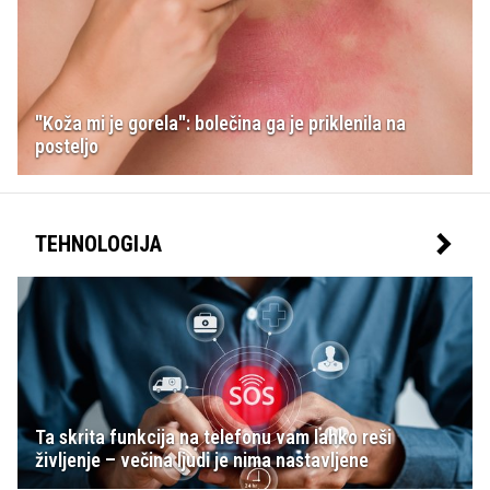
"Koža mi je gorela": bolečina ga je priklenila na
posteljo
TEHNOLOGIJA
Ta skrita funkcija na telefonu vam lahko reši
življenje – večina ljudi je nima nastavljene