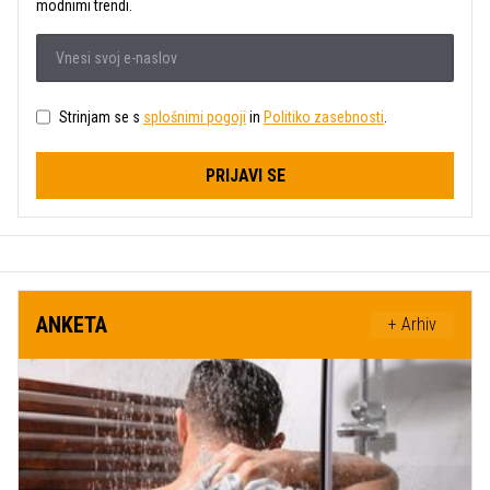
modnimi trendi.
Strinjam se s
splošnimi pogoji
in
Politiko zasebnosti
.
PRIJAVI SE
ANKETA
+ Arhiv