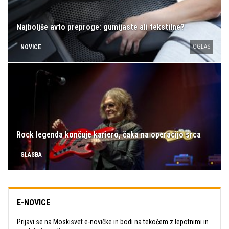
Najboljše avto preproge: gumijaste ali tekstilne?
OGLAS
NOVICE
Rock legenda končuje kariero, čaka na operacijo srca
GLASBA
E-NOVICE
Prijavi se na Moskisvet e-novičke in bodi na tekočem z lepotnimi in