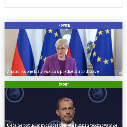
NOVICE
Znano, kdo je bil v vozilu s predsednico države
ŠPORT
Uefa ne popušča: možnost bojkota Fifinih tekmovanj še