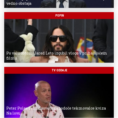
vedno obstaja
POPIN
Po valu obtožb: Jared Leto izgubil vlogo v prihajajočem
filmu
TV ODDAJE
Peter Poles delil nasvete za bodoče tekmovalce kviza
Na lovu