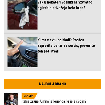
Zakaj nekateri vozniki na vzvratno
ogledalo privežejo belo krpo?
Klima v avtu ne hladi? Preden
zapravite denar za servis, preverite
teh pet stvari
NAJBOLJ BRANO
GLASBA
Italija žaluje: Umrla je legenda, ki je s svojimi