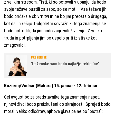
z velikim stresom. Tisti, ki so potovali v upanju, da bodo
svoje težave pustili za sabo, so se motili. Vse težave jih
bodo pričakale ob vrnitvi in ne bo jim preostalo drugega,
kot da jih rešijo. Dolgoletni sovražniki tega znamenja se
bodo potrudili, da jim bodo zagrenili življenje. Z veliko
truda in potrpljenja jim bo uspelo priti iz stiske kot
zmagovalci.
PREBERI ŠE
Te ženske vam bodo najlažje rekle 'ne'
Kozorog/Vodnar (Makara) 15. januar - 12. februar
Cel avgust bo za predstavnike tega znamenja napet,
njihovi živci bodo preizkušeni do skrajnosti. Sprejeti bodo
morali veliko odločitev, njihova glava pa ne bo "bistra":