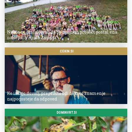
Nihče ni pričakoval, da bo majhen projekt postal ena
najlepših zgodb Zasavja
CEKIN.SI
Ko imajo dovolj, preprosto odidejo: to znamenje
najpogosteje da odpoved
DOMINVRT.SI