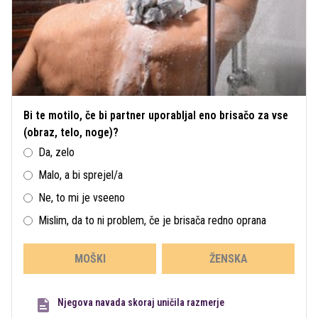
Bi te motilo, če bi partner uporabljal eno brisačo za vse
(obraz, telo, noge)?
Da, zelo
Malo, a bi sprejel/a
Ne, to mi je vseeno
Mislim, da to ni problem, če je brisača redno oprana
MOŠKI
ŽENSKA
Njegova navada skoraj uničila razmerje