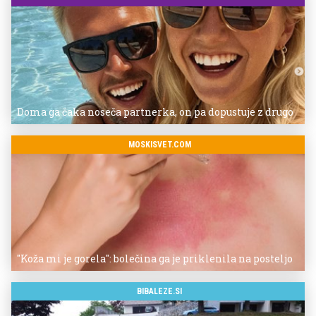
Doma ga čaka noseča partnerka, on pa dopustuje z drugo
MOSKISVET.COM
"Koža mi je gorela": bolečina ga je priklenila na posteljo
BIBALEZE.SI