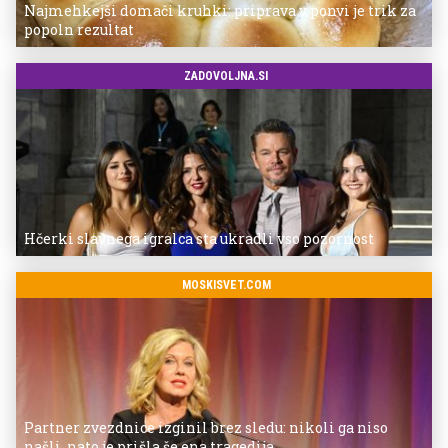
Najmehkejši domači kruhki: priprava v ponvi je trik za
popoln rezultat
ZADOVOLJNA.SI
Hčerki slavnega igralca sta ukradli vso pozornost
MOSKISVET.COM
Partner zvezdnice izginil brez sledu: nikoli ga niso
našli, nato je prišla še ena tragedija