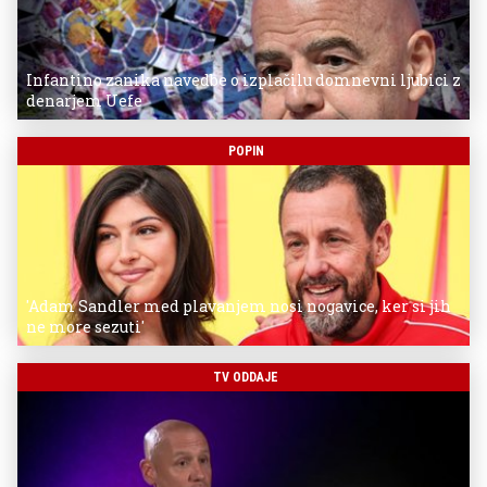
Infantino zanika navedbe o izplačilu domnevni ljubici z
denarjem Uefe
POPIN
'Adam Sandler med plavanjem nosi nogavice, ker si jih
ne more sezuti'
TV ODDAJE