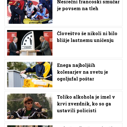
Nesrečni francoski smučar
je povsem na tleh
Človeštvo še nikoli ni bilo
bližje lastnemu uničenju
Enega najboljših
kolesarjev na svetu je
ogoljufal poštar
Toliko alkohola je imel v
krvi zvezdnik, ko so ga
ustavili policisti