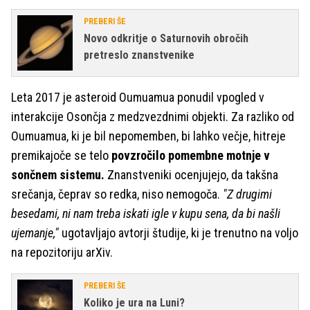
PREBERI ŠE
Novo odkritje o Saturnovih obročih
pretreslo znanstvenike
Leta 2017 je asteroid Oumuamua ponudil vpogled v
interakcije Osončja z medzvezdnimi objekti. Za razliko od
Oumuamua, ki je bil nepomemben, bi lahko večje, hitreje
premikajoče se telo
povzročilo pomembne motnje v
sončnem sistemu.
Znanstveniki ocenjujejo, da takšna
srečanja, čeprav so redka, niso nemogoča.
"Z drugimi
besedami, ni nam treba iskati igle v kupu sena, da bi našli
ujemanje,"
ugotavljajo avtorji študije, ki je trenutno na voljo
na repozitoriju arXiv.
PREBERI ŠE
Koliko je ura na Luni?