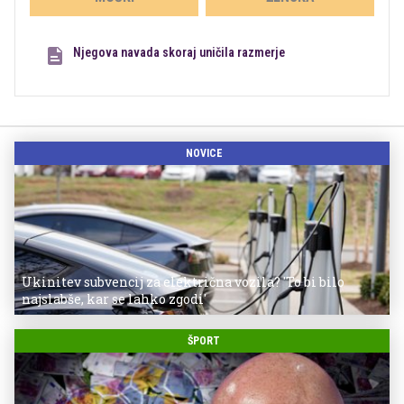
Njegova navada skoraj uničila razmerje
NOVICE
Ukinitev subvencij za električna vozila? 'To bi bilo
najslabše, kar se lahko zgodi'
ŠPORT