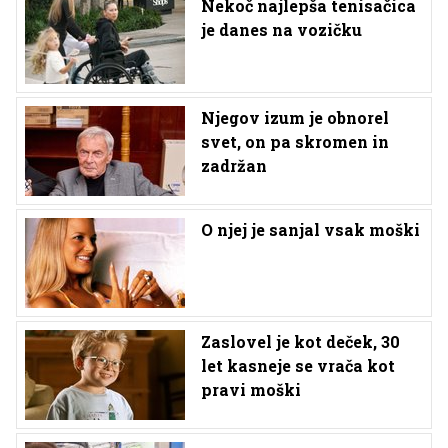
Nekoč najlepša tenisačica
je danes na vozičku
Njegov izum je obnorel
svet, on pa skromen in
zadržan
O njej je sanjal vsak moški
Zaslovel je kot deček, 30
let kasneje se vrača kot
pravi moški