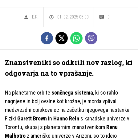
E.R.
01. 02. 2025 05.00
0
Znanstveniki so odkrili nov razlog, ki
odgovarja na to vprašanje.
Na planetarne orbite
sončnega sistema
, ki so rahlo
nagnjene in bolj ovalne kot krožne, je morda vplival
medzvezdni obiskovalec na začetku njegovega nastanka.
Fiziki
Garett Brown
in
Hanno Rein
s kanadske univerze v
Torontu, skupaj s planetarnim znanstvenikom
Renu
Malhotro
z ameriške univerze v Arizoni, so to idejo