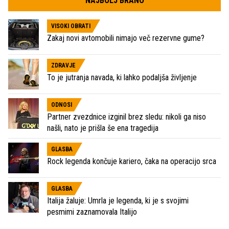
NAJBOLJ BRANO
VISOKI OBRATI
Zakaj novi avtomobili nimajo več rezervne gume?
ZDRAVJE
To je jutranja navada, ki lahko podaljša življenje
ODNOSI
Partner zvezdnice izginil brez sledu: nikoli ga niso
našli, nato je prišla še ena tragedija
GLASBA
Rock legenda končuje kariero, čaka na operacijo srca
GLASBA
Italija žaluje: Umrla je legenda, ki je s svojimi
pesmimi zaznamovala Italijo