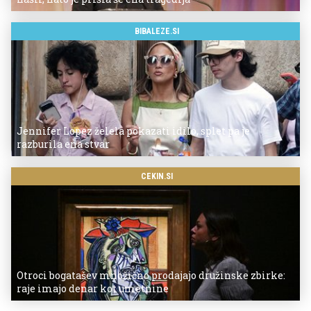
BIBALEZE.SI
Jennifer Lopez želela pokazati idilo, splet pa je
razburila ena stvar
CEKIN.SI
Otroci bogatašev množično prodajajo družinske zbirke:
raje imajo denar kot umetnine