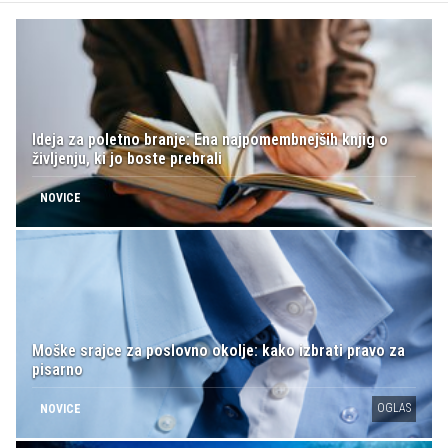
Ideja za poletno branje: Ena najpomembnejših knjig o
življenju, ki jo boste prebrali
NOVICE
Moške srajce za poslovno okolje: kako izbrati pravo za
pisarno
OGLAS
NOVICE