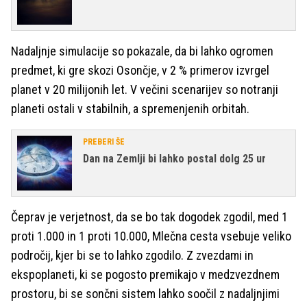
Nadaljnje simulacije so pokazale, da bi lahko ogromen
predmet, ki gre skozi Osončje, v 2 % primerov izvrgel
planet v 20 milijonih let. V večini scenarijev so notranji
planeti ostali v stabilnih, a spremenjenih orbitah.
PREBERI ŠE
Dan na Zemlji bi lahko postal dolg 25 ur
Čeprav je verjetnost, da se bo tak dogodek zgodil, med 1
proti 1.000 in 1 proti 10.000, Mlečna cesta vsebuje veliko
področij, kjer bi se to lahko zgodilo. Z zvezdami in
ekspoplaneti, ki se pogosto premikajo v medzvezdnem
prostoru, bi se sončni sistem lahko soočil z nadaljnjimi