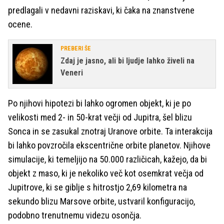
predlagali v nedavni raziskavi, ki čaka na znanstvene
ocene.
PREBERI ŠE
Zdaj je jasno, ali bi ljudje lahko živeli na
Veneri
Po njihovi hipotezi bi lahko ogromen objekt, ki je po
velikosti med 2- in 50-krat večji od Jupitra, šel blizu
Sonca in se zasukal znotraj Uranove orbite. Ta interakcija
bi lahko povzročila ekscentrične orbite planetov. Njihove
simulacije, ki temeljijo na 50.000 različicah, kažejo, da bi
objekt z maso, ki je nekoliko več kot osemkrat večja od
Jupitrove, ki se giblje s hitrostjo 2,69 kilometra na
sekundo blizu Marsove orbite, ustvaril konfiguracijo,
podobno trenutnemu videzu osončja.