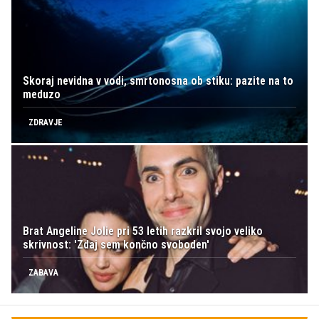
Skoraj nevidna v vodi, smrtonosna ob stiku: pazite na to
meduzo
ZDRAVJE
Brat Angeline Jolie pri 53 letih razkril svojo veliko
skrivnost: 'Zdaj sem končno svoboden'
ZABAVA