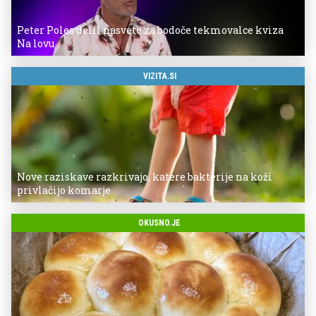
Peter Poles delil nasvete za bodoče tekmovalce kviza
Na lovu
VIZITA.SI
Nove raziskave razkrivajo, katere bakterije na koži
privlačijo komarje
OKUSNO.JE