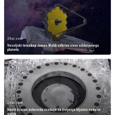
24ur.com
Vesoljski teleskop James Webb odkriva izvor oddaljenega
planeta
24ur.com
Nasin vzorec asteroida vsebuje za življenje ključno vodo in
ogljik