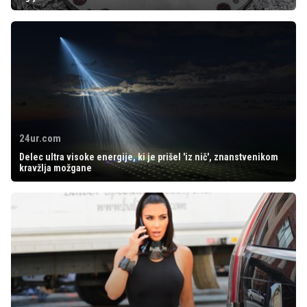
24ur.com
Delec ultra visoke energije, ki je prišel 'iz nič', znanstvenikom
kravžlja možgane