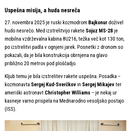
Uspešna misija, a huda nesreča
27. novembra 2025 je ruski kozmodrom
Bajkonur
doživel
hudo nesrečo. Med izstrelitvijo rakete
Sojuz MS-28
je
mobilna vzdrževalna kabina 8U216, težka več kot 130 ton,
po izstrelitvi padla v ognjeni jarek. Posnetki z dronom so
pokazali, da je bila konstrukcija obrnjena na glavo
približno 20 metrov pod ploščadjo.
Kljub temu je bila izstrelitev rakete uspešna. Posadka –
kozmonavta
Sergej Kud-Sverčkov
in
Sergej Mikajev
ter
ameriški astronavt
Christopher Williams
– je nekaj ur
kasneje varno prispela na Mednarodno vesoljsko postajo
(ISS).