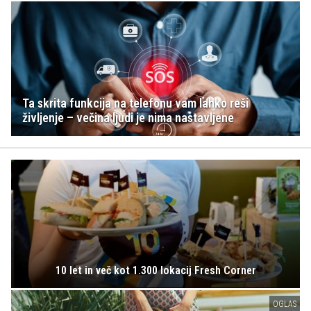
Ta skrita funkcija na telefonu vam lahko reši
življenje – večina ljudi je nima nastavljene
10 let in več kot 1.300 lokacij Fresh Corner
OGLAS