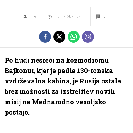
E.R.
10. 12. 2025 02.00
7
Po hudi nesreči na kozmodromu
Bajkonur, kjer je padla 130-tonska
vzdrževalna kabina, je Rusija ostala
brez možnosti za izstrelitev novih
misij na Mednarodno vesoljsko
postajo.