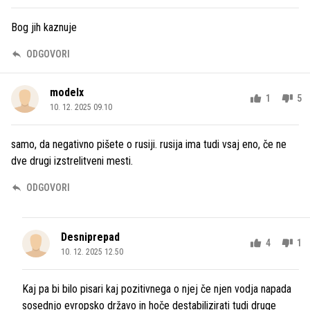
Bog jih kaznuje
ODGOVORI
modelx
1
5
10. 12. 2025 09.10
samo, da negativno pišete o rusiji. rusija ima tudi vsaj eno, če ne
dve drugi izstrelitveni mesti.
ODGOVORI
Desniprepad
4
1
10. 12. 2025 12.50
Kaj pa bi bilo pisari kaj pozitivnega o njej če njen vodja napada
sosednjo evropsko državo in hoče destabilizirati tudi druge