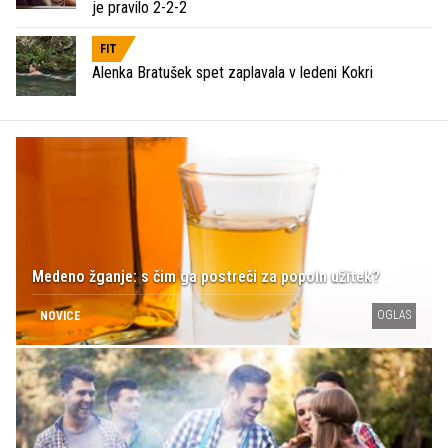
je pravilo 2-2-2
FIT
Alenka Bratušek spet zaplavala v ledeni Kokri
Medeno žganje: s čim ga postreči za popoln užitek?
OGLAS
NOVICE