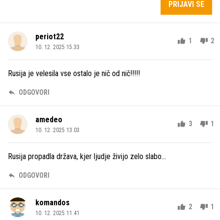
PRIJAVI SE
periot22
1
2
10. 12. 2025 15.33
Rusija je velesila vse ostalo je nič od nič!!!!!
ODGOVORI
amedeo
3
1
10. 12. 2025 13.03
Rusija propadla država, kjer ljudje živijo zelo slabo...
ODGOVORI
komandos
2
1
10. 12. 2025 11.41