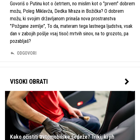
Govoriš o Putinu kot o četrtem, no mislim kot o "prvem" dobrem
možu, Poleg Miklavža, Dedka Mraza in Božička? O dobrem
možu, ki svojim državljanom prinaša nova prostranstva
"Požgane zemlje", To da, materam tega lastnega ljudstva, vsak
dan v zabojih pošlje vsaj tisoč mrtvih sinov, na to grozoto, pa
pozabljaš?
ODGOVORI
VISOKI OBRATI
Kako očistiti avtomobilske sedeže? Triki, ki jih