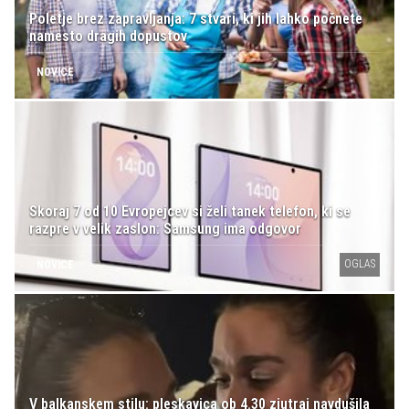
Poletje brez zapravljanja: 7 stvari, ki jih lahko počnete
namesto dragih dopustov
NOVICE
Skoraj 7 od 10 Evropejcev si želi tanek telefon, ki se
razpre v velik zaslon: Samsung ima odgovor
OGLAS
NOVICE
V balkanskem stilu: pleskavica ob 4.30 zjutraj navdušila