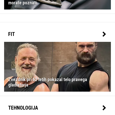
morate poznati
FIT
Zvezdnik pri 62 letih pokazal telo pravega
gladiatorja
TEHNOLOGIJA