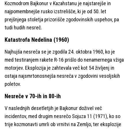
Kozmodrom Bajkonur v Kazahstanu je najstarejše in
najpomembnejše rusko izstrelišče, ki je od 50. let
prejšnjega stoletja prizorišče zgodovinskih uspehov, pa
tudi hudih nesreč.
Katastrofa Nedelina (1960)
Najhujša nesreča se je zgodila 24. oktobra 1960, ko je
med testiranjem rakete R-16 prišlo do nenamernega vžiga
motorjev. Eksplozija je zahtevala več kot 54 življenj in
ostaja najsmrtonosnejša nesreča v zgodovini vesoljskih
poletov.
Nesreče v 70-ih in 80-ih
V naslednjih desetletjih je Bajkonur doživel več
incidentov, med drugim nesrečo Sojuza 11 (1971), ko so
trije kozmonavti umrli ob vrnitvi na Zemljo, ter eksplozije