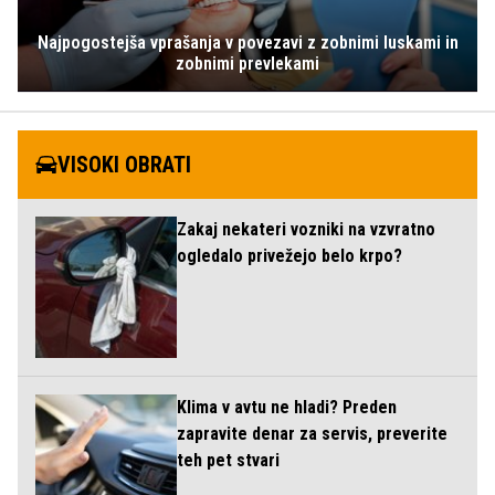
Najpogostejša vprašanja v povezavi z zobnimi luskami in
zobnimi prevlekami
VISOKI OBRATI
Zakaj nekateri vozniki na vzvratno
ogledalo privežejo belo krpo?
Klima v avtu ne hladi? Preden
zapravite denar za servis, preverite
teh pet stvari