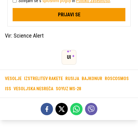
Strinjam se s
splošnimi pogoji
in
Politiko zasebnosti
.
PRIJAVI SE
Vir: Science Alert
UI
VESOLJE
IZSTRELITEV RAKETE
RUSIJA
BAJKONUR
ROSCOSMOS
ISS
VESOLJSKA NESREČA
SOYUZ MS-28