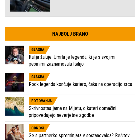
NAJBOLJ BRANO
GLASBA
Italija žaluje: Umrla je legenda, ki je s svojimi
pesmimi zaznamovala Italijo
GLASBA
Rock legenda končuje kariero, čaka na operacijo srca
POTOVANJA
Skrivnostna jama na Mljetu, o kateri domačini
pripovedujejo neverjetne zgodbe
ODNOSI
Se s partnerko spreminjata v sostanovalca? Rešitev