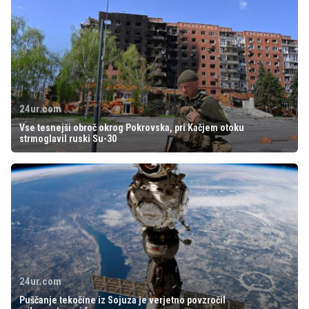
24ur.com
Vse tesnejši obroč okrog Pokrovska, pri Kačjem otoku
strmoglavil ruski Su-30
24ur.com
Puščanje tekočine iz Sojuza je verjetno povzročil