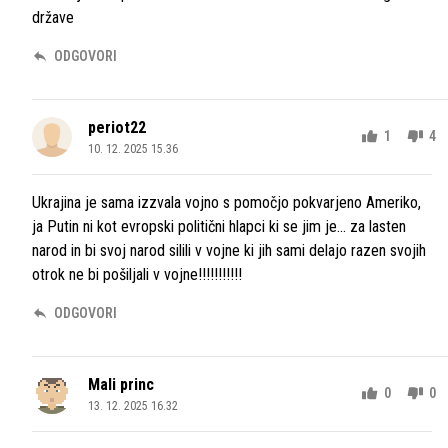
države
ODGOVORI
periot22
1
4
10. 12. 2025 15.36
Ukrajina je sama izzvala vojno s pomočjo pokvarjeno Ameriko,
ja Putin ni kot evropski politični hlapci ki se jim je... za lasten
narod in bi svoj narod silili v vojne ki jih sami delajo razen svojih
otrok ne bi pošiljali v vojne!!!!!!!!!!!
ODGOVORI
Mali princ
0
0
13. 12. 2025 16.32