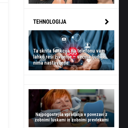
TEHNOLOGIJA
Ta skrita funkcija na telefonu vam
lahko reši življenje – večina ljudi je
nima nastavljene
Najpogostejša vprašanja v povezavi z
zobnimi luskami in zobnimi prevlekami