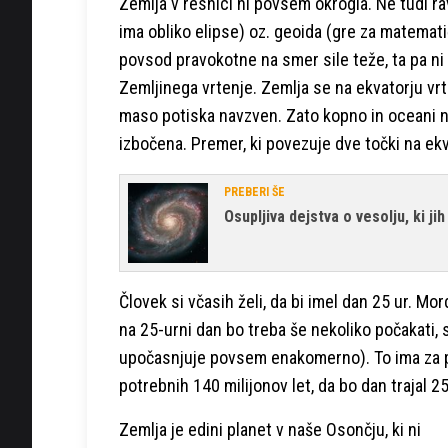
Zemlja v resnici ni povsem okrogla. Ne tudi ra
ima obliko elipse) oz. geoida (gre za matemati
povsod pravokotne na smer sile teže, ta pa n
Zemljinega vrtenje. Zemlja se na ekvatorju vrt
maso potiska navzven. Zato kopno in oceani na
izbočena. Premer, ki povezuje dve točki na ekva
PREBERI ŠE
Osupljiva dejstva o vesolju, ki ji
Človek si včasih želi, da bi imel dan 25 ur. Mo
na 25-urni dan bo treba še nekoliko počakati, s
upočasnjuje povsem enakomerno). To ima za po
potrebnih 140 milijonov let, da bo dan trajal 25
Zemlja je edini planet v naše Osončju, ki ni