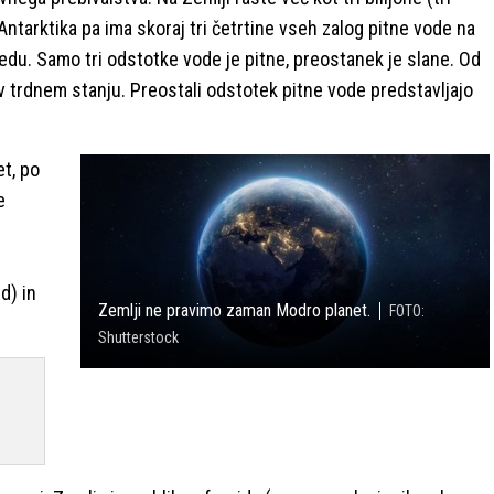
Antarktika pa ima skoraj tri četrtine vseh zalog pitne vode na
edu. Samo tri odstotke vode je pitne, preostanek je slane. Od
v trdnem stanju. Preostali odstotek pitne vode predstavljajo
et, po
e
d) in
Zemlji ne pravimo zaman Modro planet.
FOTO:
Shutterstock