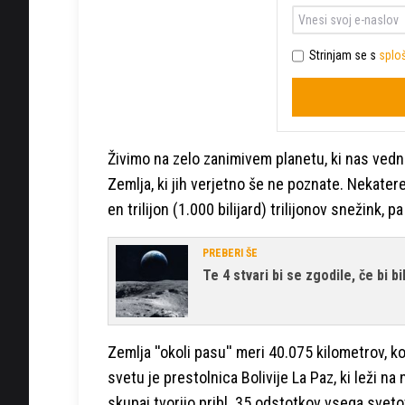
Strinjam se s
sploš
Živimo na zelo zanimivem planetu, ki nas ved
Zemlja, ki jih verjetno še ne poznate. Nekatere
en trilijon (1.000 bilijard) trilijonov snežink, 
PREBERI ŠE
Te 4 stvari bi se zgodile, če bi b
Zemlja ''okoli pasu'' meri 40.075 kilometrov, k
svetu je prestolnica Bolivije La Paz, ki leži na
skupaj tvorijo pribl. 35 odstotkov vsega svetov