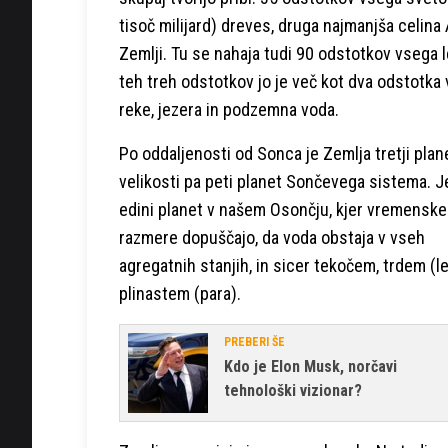
tisoč milijard) dreves, druga najmanjša celina 
Zemlji. Tu se nahaja tudi 90 odstotkov vsega l
teh treh odstotkov jo je več kot dva odstotka 
reke, jezera in podzemna voda.
Po oddaljenosti od Sonca je Zemlja tretji plan
velikosti pa peti planet Sončevega sistema. J
edini planet v našem Osončju, kjer vremenske
razmere dopuščajo, da voda obstaja v vseh
agregatnih stanjih, in sicer tekočem, trdem (le
plinastem (para).
PREBERI ŠE
Kdo je Elon Musk, norčavi
tehnološki vizionar?