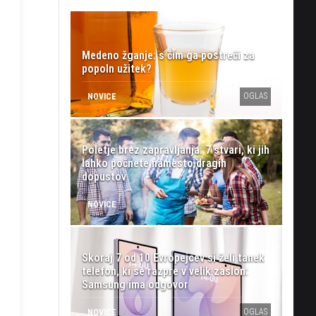
Medeno žganje: s čim ga postreči za
popoln užitek?
OGLAS
NOVICE
Poletje brez zapravljanja: 7 stvari, ki jih
lahko počnete namesto dragih
dopustov
NOVICE
Skoraj 7 od 10 Evropejcev si želi tanek
telefon, ki se razpre v velik zaslon:
Samsung ima odgovor
OGLAS
NOVICE