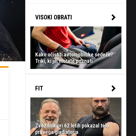
VISOKI OBRATI
Kako očistiti avtomobilske sedeže?
Triki, ki jih morate poznati
FIT
Zvezdnik pri 62 letih pokazal telo
pravega gladiatorja