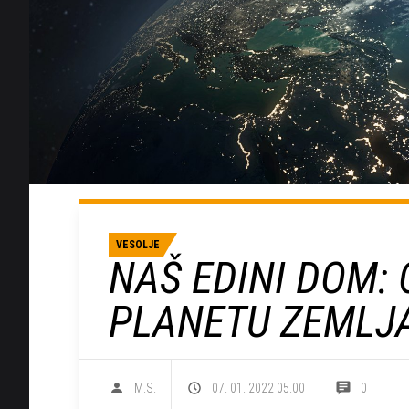
VESOLJE
NAŠ EDINI DOM:
PLANETU ZEMLJ
M.S.
07. 01. 2022 05.00
0