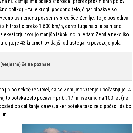
vna ni. Zemlja ima obliko sferoida (prerez prek njenih polov
čno obliko) – ta je krogli podobno telo, čigar ploskve so
i vedno usmerjena povsem v središče Zemlje. To je posledica
i s hitrostjo preko 1.600 km/h, centrifugalna sila pa njeno
 ekvatorju tvorijo manjšo izboklino in je tam Zemlja nekoliko
torju, je 43 kilometrov daljši od tistega, ki povezuje pola.
h (verjetno) še ne poznate
rda jih bo nekoč res imel, sa se Zemljino vrtenje upočasnjuje. A
aj to poteka zelo počasi – pribl. 17 milisekund na 100 let (ne
sledico daljšanje dneva, a ker poteka tako zelo počasi, da bo
 ur.