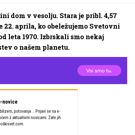
ni dom v vesolju. Stara je pribl. 4,57
je 22. aprila, ko obeležujemo Svetovni
d leta 1970. Izbrskali smo nekaj
stev o našem planetu.
-novice
lizem, potovanja ... Prijavi se na e-
očem z aktualnimi novicami. Zate jih
Moškisvet.com.