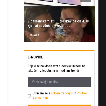
V balkanskem stilu: pleskavica ob 4.30
zjutraj navdušila zvezdnico
ZABAVA
E-NOVICE
Prijavi se na Moskisvet e-novičke in bodi na
tekočem z lepotnimi in modnimi trendi.
Strinjam se s
splošnimi pogoji
in
Politiko
zasebnosti
.