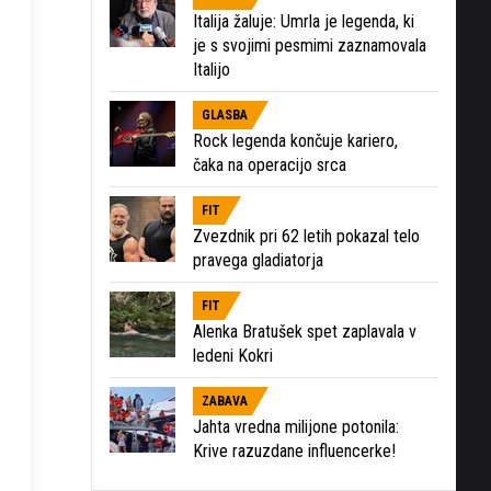
Italija žaluje: Umrla je legenda, ki
je s svojimi pesmimi zaznamovala
Italijo
GLASBA
Rock legenda končuje kariero,
čaka na operacijo srca
FIT
Zvezdnik pri 62 letih pokazal telo
pravega gladiatorja
FIT
Alenka Bratušek spet zaplavala v
ledeni Kokri
ZABAVA
Jahta vredna milijone potonila:
Krive razuzdane influencerke!