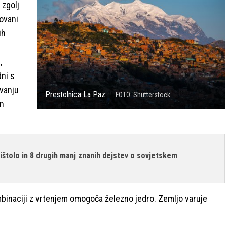
 zgolj
ovani
ih
,
dni s
ovanju
Prestolnica La Paz.
FOTO: Shutterstock
in
pištolo in 8 drugih manj znanih dejstev o sovjetskem
inaciji z vrtenjem omogoča železno jedro. Zemljo varuje