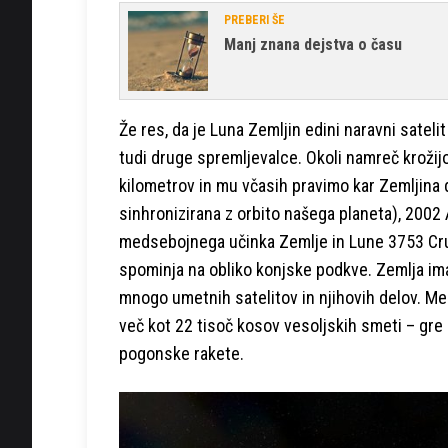
PREBERI ŠE
Manj znana dejstva o času
Že res, da je Luna Zemljin edini naravni sateli
tudi druge spremljevalce. Okoli namreč krožijo 
kilometrov in mu včasih pravimo kar Zemljina dr
sinhronizirana z orbito našega planeta), 200
medsebojnega učinka Zemlje in Lune 3753 Crui
spominja na obliko konjske podkve. Zemlja ima t
mnogo umetnih satelitov in njihovih delov. Me
več kot 22 tisoč kosov vesoljskih smeti – gre 
pogonske rakete.