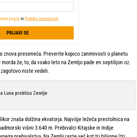
nimi pogoji
in
Politiko zasebnosti
.
PRIJAVI SE
no znova preseneča. Preverite kopico zanimivosti o planetu
 morda že, to, da vsako leto na Zemljo pade en septilijon oz.
pa zagotovo niste vedeli.
ila Luna preblizu Zemlje
olikor znaša dolžina ekvatorja. Najvišje ležeča prestolnica na
 nadmorski višini 3.640 m. Prebivalci Kitajske in Indije
nega prebivalstva. Na Zemlji raste več kot tri bilijone (tri