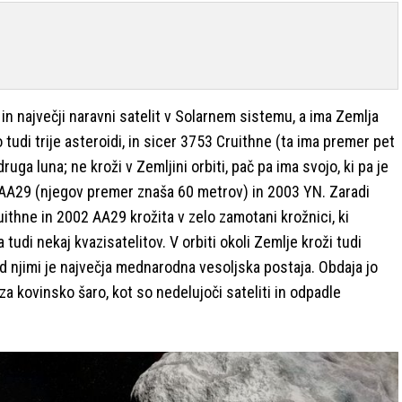
t in največji naravni satelit v Solarnem sistemu, a ima Zemlja
tudi trije asteroidi, in sicer 3753 Cruithne (ta ima premer pet
uga luna; ne kroži v Zemljini orbiti, pač pa ima svojo, ki pa je
2 AA29 (njegov premer znaša 60 metrov) in 2003 YN. Zaradi
thne in 2002 AA29 krožita v zelo zamotani krožnici, ki
udi nekaj kvazisatelitov. V orbiti okoli Zemlje kroži tudi
d njimi je največja mednarodna vesoljska postaja. Obdaja jo
za kovinsko šaro, kot so nedelujoči sateliti in odpadle