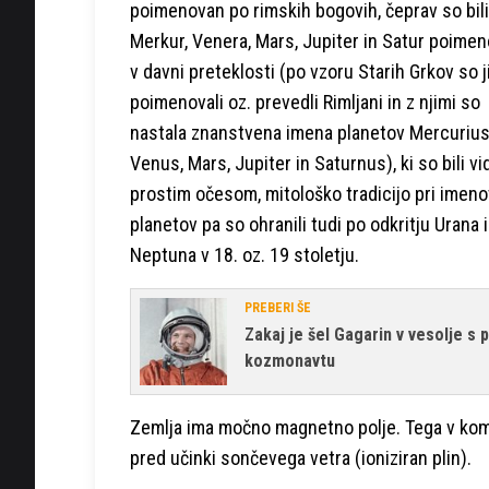
poimenovan po rimskih bogovih, čeprav so bili
Merkur, Venera, Mars, Jupiter in Satur poimen
v davni preteklosti (po vzoru Starih Grkov so j
poimenovali oz. prevedli Rimljani in z njimi so
nastala znanstvena imena planetov Mercurius
Venus, Mars, Jupiter in Saturnus), ki so bili vi
prostim očesom, mitološko tradicijo pri imen
planetov pa so ohranili tudi po odkritju Urana 
Neptuna v 18. oz. 19 stoletju.
PREBERI ŠE
Zakaj je šel Gagarin v vesolje s 
kozmonavtu
Zemlja ima močno magnetno polje. Tega v komb
pred učinki sončevega vetra (ioniziran plin).