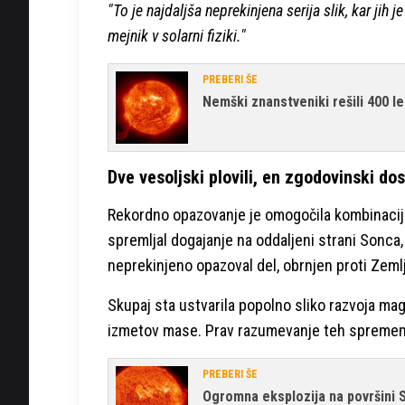
"To je najdaljša neprekinjena serija slik, kar jih
mejnik v solarni fiziki."
PREBERI ŠE
Nemški znanstveniki rešili 400 l
Dve vesoljski plovili, en zgodovinski do
Rekordno opazovanje je omogočila kombinacij
spremljal dogajanje na oddaljeni strani Sonca
neprekinjeno opazoval del, obrnjen proti Zemlj
Skupaj sta ustvarila popolno sliko razvoja mag
izmetov mase. Prav razumevanje teh spremem
PREBERI ŠE
Ogromna eksplozija na površini 