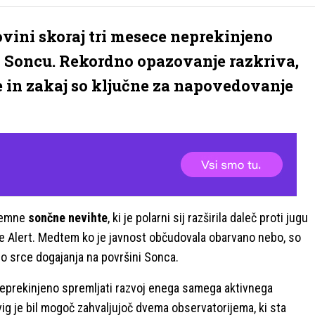
vini skoraj tri mesece neprekinjeno
a Soncu. Rekordno opazovanje razkriva,
 in zakaj so ključne za napovedovanje
zjemne
sončne nevihte
, ki je polarni sij razširila daleč proti jugu
ce Alert. Medtem ko je javnost občudovala obarvano nebo, so
 srce dogajanja na površini Sonca.
neprekinjeno spremljati razvoj enega samega aktivnega
g je bil mogoč zahvaljujoč dvema observatorijema, ki sta