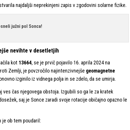
varila najdaljši neprekinjeni zapis v zgodovini solarne fizike.
osneli južni pol Sonca!
jše nevihte v desetletjih
ačila kot
13664
, se je prvič pojavilo 16. aprila 2024 na
roti Zemlji, je povzročilo najintenzivnejše
geomagnetne
ponovno izginilo iz vidnega polja in se zdelo, da se umirja.
j ves čas njegovega obstoja. Izgubili so ga le za kratek
 dosežek, saj je Sonce zaradi svoje rotacije običajno opazno le
h je ob tem poudaril: