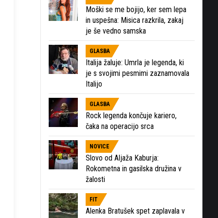
Moški se me bojijo, ker sem lepa
in uspešna: Misica razkrila, zakaj
je še vedno samska
GLASBA
Italija žaluje: Umrla je legenda, ki
je s svojimi pesmimi zaznamovala
Italijo
GLASBA
Rock legenda končuje kariero,
čaka na operacijo srca
NOVICE
Slovo od Aljaža Kaburja:
Rokometna in gasilska družina v
žalosti
FIT
Alenka Bratušek spet zaplavala v