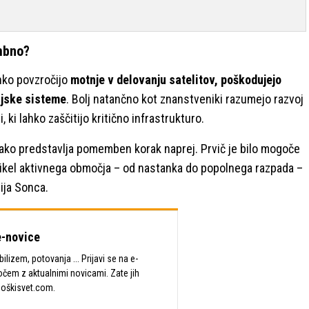
mbno?
hko povzročijo
motnje v delovanju satelitov, poškodujejo
ijske sisteme
. Bolj natančno kot znanstveniki razumejo razvoj
 ki lahko zaščitijo kritično infrastrukturo.
ako predstavlja pomemben korak naprej. Prvič je bilo mogoče
 cikel aktivnega območja – od nastanka do popolnega razpada –
cija Sonca.
-novice
lizem, potovanja ... Prijavi se na e-
očem z aktualnimi novicami. Zate jih
Moškisvet.com.