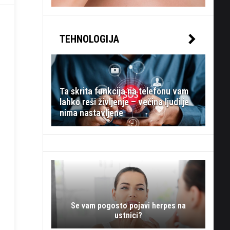
TEHNOLOGIJA
Ta skrita funkcija na telefonu vam
lahko reši življenje – večina ljudi je
nima nastavljene
Se vam pogosto pojavi herpes na
ustnici?