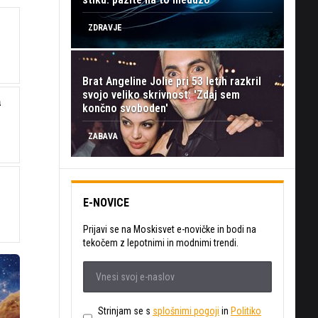
ZDRAVJE
Brat Angeline Jolie pri 53 letih razkril
svojo veliko skrivnost: 'Zdaj sem
n
končno svoboden'
ZABAVA
E-NOVICE
Prijavi se na Moskisvet e-novičke in bodi na
tekočem z lepotnimi in modnimi trendi.
Strinjam se s
splošnimi pogoji
in
Politiko