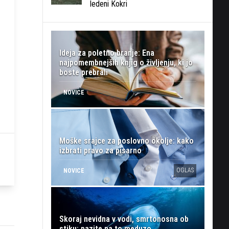
ledeni Kokri
Ideja za poletno branje: Ena
najpomembnejših knjig o življenju, ki jo
boste prebrali
NOVICE
Moške srajce za poslovno okolje: kako
izbrati pravo za pisarno
OGLAS
NOVICE
Skoraj nevidna v vodi, smrtonosna ob
stiku: pazite na to meduzo