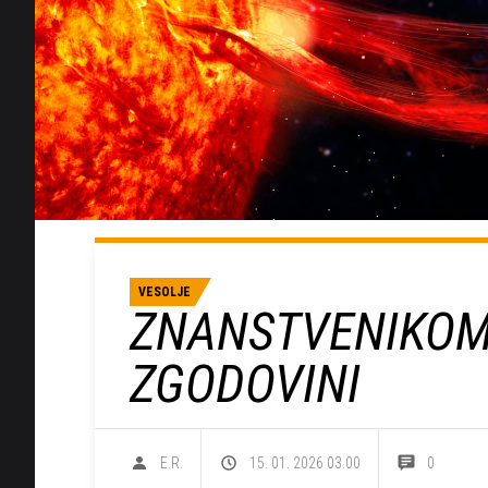
VESOLJE
ZNANSTVENIKOM 
ZGODOVINI
E.R.
15. 01. 2026 03.00
0