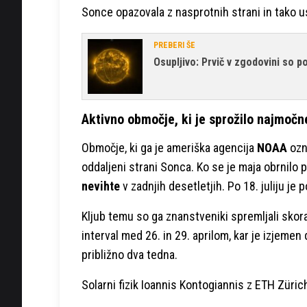
Sonce opazovala z nasprotnih strani in tako ust
PREBERI ŠE
Osupljivo: Prvič v zgodovini so p
Aktivno območje, ki je sprožilo najmočne
Območje, ki ga je ameriška agencija
NOAA
ozn
oddaljeni strani Sonca. Ko se je maja obrnilo p
nevihte
v zadnjih desetletjih. Po 18. juliju je 
Kljub temu so ga znanstveniki spremljali skora
interval med 26. in 29. aprilom, kar je izjemen
približno dva tedna.
Solarni fizik Ioannis Kontogiannis z ETH Züric