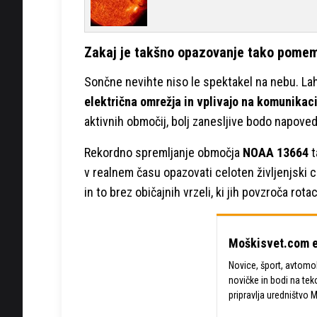
Zakaj je takšno opazovanje tako pome
Sončne nevihte niso le spektakel na nebu. La
električna omrežja in vplivajo na komunikac
aktivnih območij, bolj zanesljive bodo napovedi,
Rekordno spremljanje območja
NOAA 13664
t
v realnem času opazovati celoten življenjski
in to brez običajnih vrzeli, ki jih povzroča rota
Moškisvet.com e
Novice, šport, avtomobi
novičke in bodi na tek
pripravlja uredništvo 