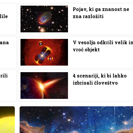
Pojav, ki ga znanost ne
lile
zna razložiti
vana
V vesolju odkrili velik i
vroč objekt
rili
4 scenariji, ki bi lahko
izbrisali človeštvo