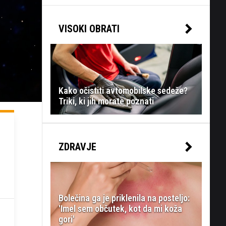
VISOKI OBRATI
Kako očistiti avtomobilske sedeže?
Triki, ki jih morate poznati
ZDRAVJE
Bolečina ga je priklenila na posteljo:
'Imel sem občutek, kot da mi koža
gori'