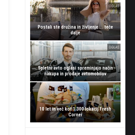
OGLAS
Postali ste družina in življenje ... teče
dalje
OGLAS
Spletni avto oglasi spreminjajo način
nakupa in prodaje avtomobilov
10 let in več kot 1.300 lokacij Fresh
Corner