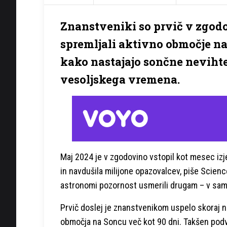
Znanstveniki so prvič v zgodo
spremljali aktivno območje n
kako nastajajo sončne nevihte
vesoljskega vremena.
Maj 2024 je v zgodovino vstopil kot mesec i
in navdušila milijone opazovalcev, piše Scien
astronomi pozornost usmerili drugam – v samo
Prvič doslej je znanstvenikom uspelo skoraj 
območja na Soncu več kot 90 dni. Takšen podvi