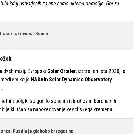
 je bilo kdaj ustvarjenih za eno samo aktivno območje. Gre za
et staro skrivnost Sonca
sežek
a dveh misij. Evropski
Solar Orbiter
, izstreljen leta 2020, je
, medtem ko je
NASAin Solar Dynamics Observatory
i.
netnih polj, ki so gonilo sončnih izbruhov in koronalnih
b je ključno za napovedovanje vesoljskega vremena.
Sonca: Pustila je globoko brazgotino