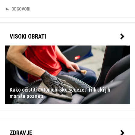
ODGOVORI
VISOKI OBRATI
Kako očistiti avtomobilske sedeže? Triki, ki jih
morate poznati
ZDRAVJE