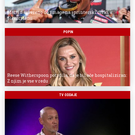
Martin suvereno do zmage na sprinterski dirki v
Silverstonu
POPIN
Reese Witherspoon potrdila, da je bil oče hospitaliziran:
Z njim je vse v redu
TV ODDAJE