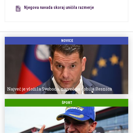
Njegova navada skoraj uničila razmerje
NOVICE
Največ je vložila Svoboda, največ pa dobila Resnica
ŠPORT