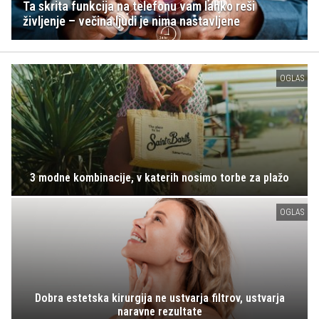
Ta skrita funkcija na telefonu vam lahko reši
življenje – večina ljudi je nima nastavljene
OGLAS
3 modne kombinacije, v katerih nosimo torbe za plažo
OGLAS
Dobra estetska kirurgija ne ustvarja filtrov, ustvarja
naravne rezultate