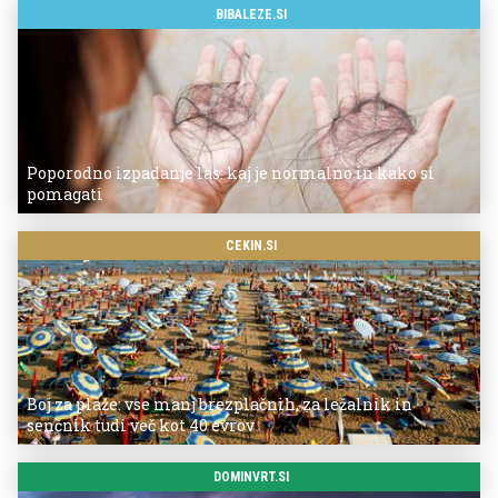
BIBALEZE.SI
Poporodno izpadanje las: kaj je normalno in kako si
pomagati
CEKIN.SI
Boj za plaže: vse manj brezplačnih, za ležalnik in
senčnik tudi več kot 40 evrov
DOMINVRT.SI