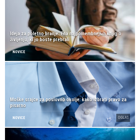
Ideja za poletno branje: Ena najpomembnejših knjig o
življenju, ki jo boste prebrali
NOVICE
Moške srajce za poslovno okolje: kako izbrati pravo za
pisarno
OGLAS
NOVICE