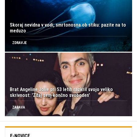
Skoraj nevidna v vodi, smrtonosna ob stiku: pazite na to
meduzo
ZDRAVJE
Brat Angeline Jolie pri 53 letih razkril svojo veliko
skrivnost: 'Zdaj sem končno svoboden'
ZABAVA
E-NOVICE