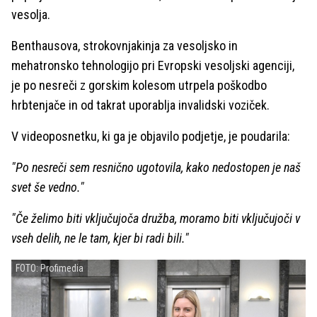
vesolja.
Benthausova, strokovnjakinja za vesoljsko in
mehatronsko tehnologijo pri Evropski vesoljski agenciji,
je po nesreči z gorskim kolesom utrpela poškodbo
hrbtenjače in od takrat uporablja invalidski voziček.
V videoposnetku, ki ga je objavilo podjetje, je poudarila:
"Po nesreči sem resnično ugotovila, kako nedostopen je naš
svet še vedno."
"Če želimo biti vključujoča družba, moramo biti vključujoči v
vseh delih, ne le tam, kjer bi radi bili."
FOTO: Profimedia