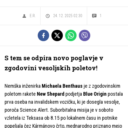
E.R.
24. 12. 2025 02.30
1
S tem se odpira novo poglavje v
zgodovini vesoljskih poletov!
Nemška inženirka
Michaela Benthaus
je z zgodovinskim
poletom rakete
New Shepard
podjetja
Blue Origin
postala
prva oseba na invalidskem vozičku, ki je dosegla vesolje,
poroča Science Alert. Suborbitalna misija je v soboto
vzletela iz Teksasa ob 8.15 po lokalnem času in potnike
popeljala čez Kármánovo črto, mednarodno priznano mejo