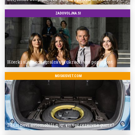
ZADOVOLJNA.SI
Hčerki slavnega igralca sta ukradli vso pozornost
MOSKISVET.COM
Zakaj novi avtomobili nimajo več rezervne gume?