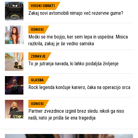
VISOKI OBRATI
Zakaj novi avtomobili nimajo več rezervne gume?
ODNOSI
Moški se me bojijo, ker sem lepa in uspešna: Misica
razkrila, zakaj je še vedno samska
ZDRAVJE
To je jutranja navada, ki lahko podaljša življenje
GLASBA
Rock legenda končuje kariero, čaka na operacijo srca
ODNOSI
Partner zvezdnice izginil brez sledu: nikoli ga niso
našli, nato je prišla še ena tragedija