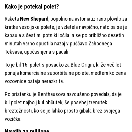
Kako je potekal polet?
Raketa
New Shepard
, popolnoma avtomatizirano plovilo za
kratke vesoljske polete, je vzletela navpično, nato pa se je
kapsula s šestimi potniki ločila in se po približno desetih
minutah varno spustila nazaj v puščavo Zahodnega
Teksasa, upočasnjena s padali.
To je bil 16. polet s posadko za Blue Origin, ki že več let
ponuja komercialne suborbitalne polete, medtem ko cena
vozovnice ostaja nerazkrita.
Po pristanku je Benthausova navdušeno povedala, da je
bil polet najbolj kul občutek, še posebej trenutek
breztežnosti, ko se je lahko prosto gibala brez svojega
vozička.
Navdih za milijone