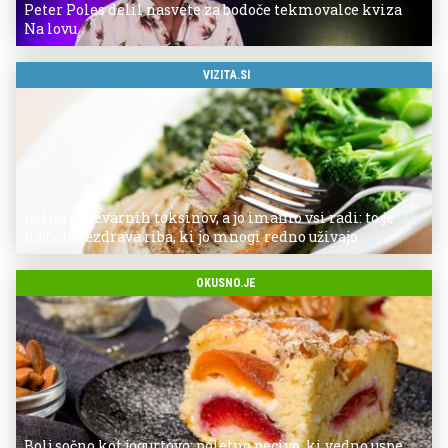
Peter Poles delil nasvete za bodoče tekmovalce kviza
Na lovu
VIZITA.SI
Polna je nevarnih toksinov, a jo imamo vsi radi: to je
najbolj nezdrava riba, ki jo mnogi redno uživajo
OKUSNO.JE
Bolj sočno kot jogurtovo: poletno pecivo, ki vedno uspe