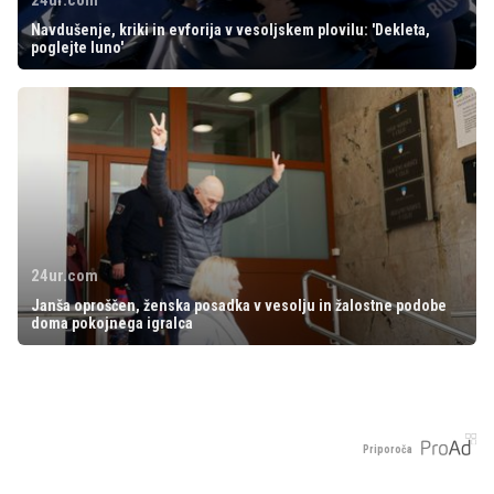
24ur.com
Navdušenje, kriki in evforija v vesoljskem plovilu: 'Dekleta,
poglejte luno'
24ur.com
Janša oproščen, ženska posadka v vesolju in žalostne podobe
doma pokojnega igralca
Priporoča