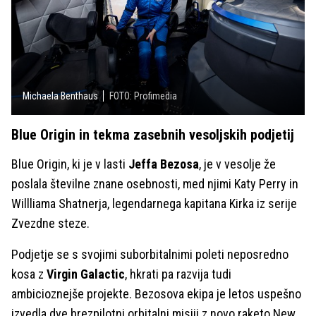
Michaela Benthaus
FOTO: Profimedia
Blue Origin in tekma zasebnih vesoljskih podjetij
Blue Origin, ki je v lasti
Jeffa Bezosa
, je v vesolje že
poslala številne znane osebnosti, med njimi Katy Perry in
Willliama Shatnerja, legendarnega kapitana Kirka iz serije
Zvezdne steze.
Podjetje se s svojimi suborbitalnimi poleti neposredno
kosa z
Virgin Galactic
, hkrati pa razvija tudi
ambicioznejše projekte. Bezosova ekipa je letos uspešno
izvedla dve brezpilotni orbitalni misiji z novo raketo New